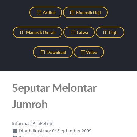
Artikel
Manasik Haji
Manasik Umrah
Fatwa
Fiqh
Download
Video
Seputar Melontar
Jumroh
Informasi Artikel ini:
Dipublikasikan: 04 September 2009