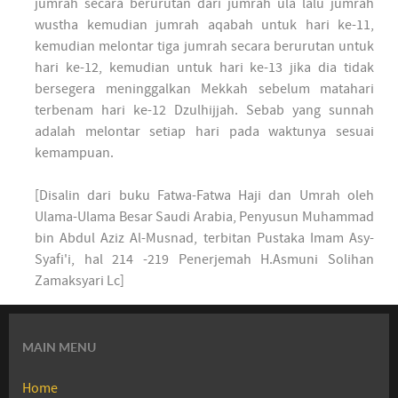
jumrah secara berurutan dari jumrah ula lalu jumrah
wustha kemudian jumrah aqabah untuk hari ke-11,
kemudian melontar tiga jumrah secara berurutan untuk
hari ke-12, kemudian untuk hari ke-13 jika dia tidak
bersegera meninggalkan Mekkah sebelum matahari
terbenam hari ke-12 Dzulhijjah. Sebab yang sunnah
adalah melontar setiap hari pada waktunya sesuai
kemampuan.
[Disalin dari buku Fatwa-Fatwa Haji dan Umrah oleh
Ulama-Ulama Besar Saudi Arabia, Penyusun Muhammad
bin Abdul Aziz Al-Musnad, terbitan Pustaka Imam Asy-
Syafi'i, hal 214 -219 Penerjemah H.Asmuni Solihan
Zamaksyari Lc]
MAIN MENU
Home