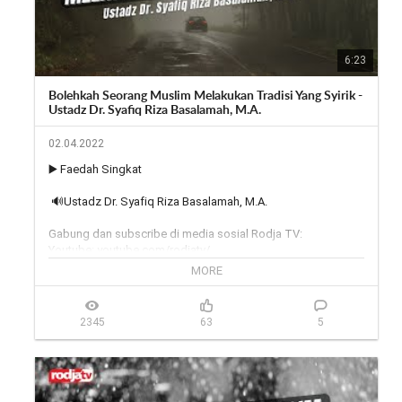
Outlet rodja

https://wa.me/6281291888756
6:23
Bolehkah Seorang Muslim Melakukan Tradisi Yang Syirik -
Ustadz Dr. Syafiq Riza Basalamah, M.A.
02.04.2022
▶️ Faedah Singkat

 🔊Ustadz Dr. Syafiq Riza Basalamah, M.A.

Gabung dan subscribe di media sosial Rodja TV:

Youtube: youtube.com/rodjatv/

MORE
Instagram: 
https://www.instagram.com/rodjatv/
Facebook: facebook.com/Rodjaofficial

Twitter: twitter.com/rodjatv

2345
63
5
Situs web: 
http://rodja.tv
Live stream Youtube: 
https://www.youtube.com/menebarcaha...
Telegram: 
https://t.me/rodjatv