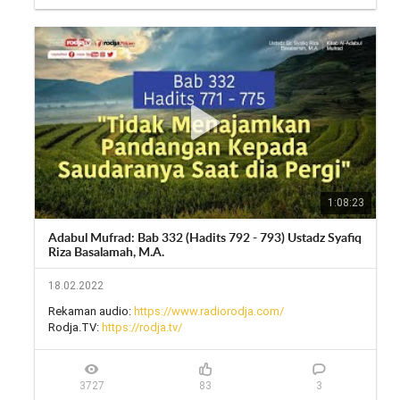
Live stream Youtube: 
https://www.youtube.com/menebarcaha...
Telegram: 
https://t.me/rodjatv
Simak juga Rodja TV melalui tv satelit: 

Satelit : Telkom-4 (Satelit Merah Putih)

Frekuensi: 3824 MHz

Symbol Rate: 3636 kSps/kHz 

Polaritas: H (Horizontal)

Video PID: 106 - Audio PID: 107

PCR PID: 106
1:08:23
Adabul Mufrad: Bab 332 (Hadits 792 - 793) Ustadz Syafiq
Riza Basalamah, M.A.
18.02.2022
Rekaman audio: 
https://www.radiorodja.com/
Rodja.TV: 
https://rodja.tv/
3727
83
3