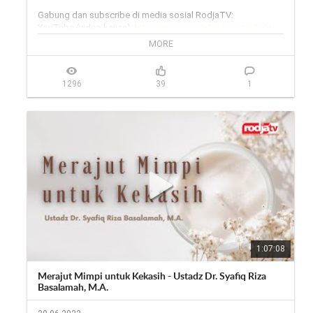
Gabung dan subscribe di media sosial RodjaTV:

YouTube (video kajian): 
https://www.youtube.com/rodjatv/
YouTube (live streaming): 
MORE
https://www.youtube.com/MenebarCaha...
Facebook: 
https://www.facebook.com/rodjatvoff...
Instagram: 
https://www.instagram.com/rodjatv/
1296
39
1
Twitter: 
https://twitter.com/rodjatv
Website (streaming 24jam): 
https://rodja.tv
Telegram group: 
https://t.me/rodjatv
___

Rodja TV melalui satelit:

Satelit Telkom 4,

Frekuensi: 3824,

Symbol Rate: 3636,

Polaritas: H (Horizontal)

Outlet rodja

https://wa.me/6281291888756
1:07:08
Merajut Mimpi untuk Kekasih - Ustadz Dr. Syafiq Riza
Basalamah, M.A.