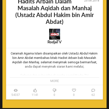
Hadits Arbain Dalam
25.08.2018
Masalah Aqidah dan Manhaj
(Ustadz Abdul Hakim bin Amir
Abdat)
RodjaTV
Ceramah Agama Islam disampaikan oleh Ustadz Abdul Hakim 
bin Amir Abdat membahas kitab Hadist Arbain bab Masalah 
Aqidah dan Manhaj. selamat menyimak semoga bermanfaat,

anda dapat menyimak siaran kami melalui,

Gabung dan subscribe di media sosial Rodja TV:

Youtube: youtube.com/rodjatv/

MORE
Facebook: facebook.com/Rodja-TV-645146105580925

Twitter: twitter.com/rodjatv

Google+: google.com/+rodjatv

54337
1141
0
0
62
Situs web: 
http://rodja.tv
Live stream (primer): 
http://live.rodja.tv
Live stream Youtube: 
http://live2.rodja.tv
 (redirect)
