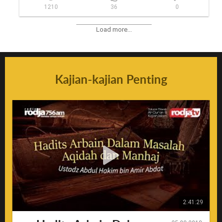
1210
36
0
Load more...
Kajian-kajian Penting
2:41:29