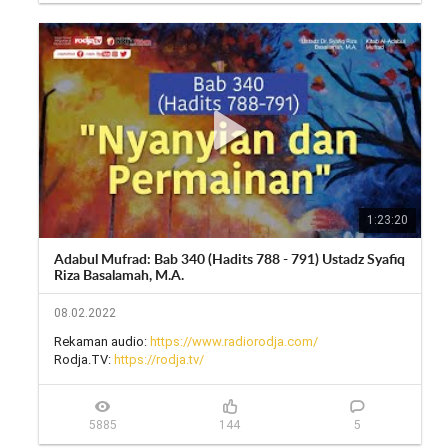
1:23:20
Adabul Mufrad: Bab 340 (Hadits 788 - 791) Ustadz Syafiq
Riza Basalamah, M.A.
08.02.2022
Rekaman audio: 
https://www.radiorodja.com/
Rodja.TV: 
https://rodja.tv/
5885
144
5