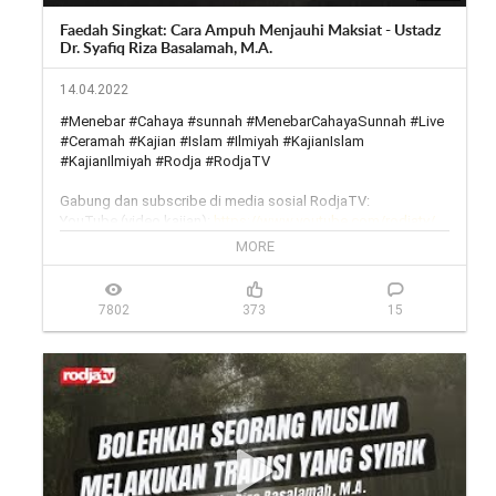
Faedah Singkat: Cara Ampuh Menjauhi Maksiat - Ustadz
Dr. Syafiq Riza Basalamah, M.A.
14.04.2022
#Menebar #Cahaya #sunnah #MenebarCahayaSunnah #Live 
#Ceramah #Kajian #Islam #Ilmiyah #KajianIslam 
#KajianIlmiyah #Rodja #RodjaTV

Gabung dan subscribe di media sosial RodjaTV:

YouTube (video kajian): 
https://www.youtube.com/rodjatv/
YouTube (live streaming): 
MORE
https://www.youtube.com/MenebarCaha...
Facebook: 
https://www.facebook.com/rodjatvoff...
Instagram: 
https://www.instagram.com/rodjatv/
7802
373
15
Twitter: 
https://twitter.com/rodjatv
Website (streaming 24jam): 
https://rodja.tv
Telegram group: 
https://t.me/rodjatv
___

Rodja TV melalui satelit:

Satelit Telkom 4,

Frekuensi: 3824,

Symbol Rate: 3636,

Polaritas: H (Horizontal)
