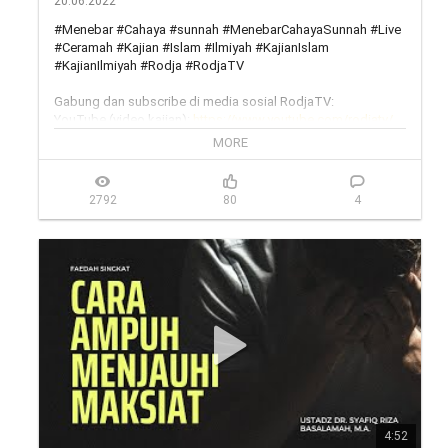
20.06.2022
#Menebar #Cahaya #sunnah #MenebarCahayaSunnah #Live 
#Ceramah #Kajian #Islam #Ilmiyah #KajianIslam 
#KajianIlmiyah #Rodja #RodjaTV

Gabung dan subscribe di media sosial RodjaTV:

YouTube (video kajian): 
https://www.youtube.com/rodjatv/
YouTube (live streaming): 
MORE
https://www.youtube.com/MenebarCaha...
Facebook: 
https://www.facebook.com/rodjatvoff...
Instagram: 
https://www.instagram.com/rodjatv/
2792
80
4
Twitter: 
https://twitter.com/rodjatv
Website (streaming 24jam): 
https://rodja.tv
Telegram group: 
https://t.me/rodjatv
___

Rodja TV melalui satelit:

Satelit Telkom 4,

Frekuensi: 3824,

Symbol Rate: 3636,

Polaritas: H (Horizontal)

Outlet rodja

https://wa.me/6281291888756
4:52