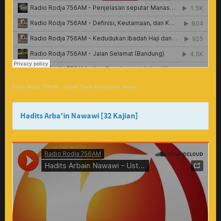
Radio Rodja 756AM
·
Ustadz Yazid Abdul Qadir Jawas
Hadits Arba'in Nawawi [32 Kajian]