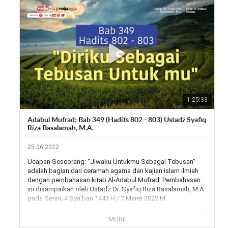
Telegram group: 
https://t.me/rodjatv
___

Rodja TV melalui satelit:

Satelit Telkom 4,

Frekuensi: 3824,

Symbol Rate: 3636,

Polaritas: H (Horizontal)

Outlet rodja

https://wa.me/6281291888756
1:25:33
Adabul Mufrad: Bab 349 (Hadits 802 - 803) Ustadz Syafiq
Riza Basalamah, M.A.
25.06.2022
Ucapan Seseorang: “Jiwaku Untukmu Sebagai Tebusan” 
adalah bagian dari ceramah agama dan kajian Islam ilmiah 
dengan pembahasan kitab Al-Adabul Mufrad. Pembahasan 
ini disampaikan oleh Ustadz Dr. Syafiq Riza Basalamah, M.A. 
pada Senin, 4 Sya’ban 1443 H / 7 Maret 2022 M.

Download juga rekaman audionya melalui: 
MORE
https://www.radiorodja.com/51506-uc...