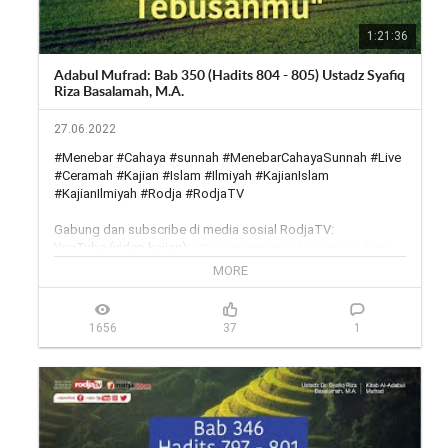
1:21:36
Adabul Mufrad: Bab 350 (Hadits 804 - 805) Ustadz Syafiq
Riza Basalamah, M.A.
27.06.2022
#Menebar #Cahaya #sunnah #MenebarCahayaSunnah #Live 
#Ceramah #Kajian #Islam #Ilmiyah #KajianIslam 
#KajianIlmiyah #Rodja #RodjaTV

Gabung dan subscribe di media sosial RodjaTV:

YouTube (video kajian): 
https://www.youtube.com/rodjatv/
YouTube (live streaming): 
MORE
https://www.youtube.com/MenebarCaha...
Facebook: 
https://www.facebook.com/rodjatvoff...
Instagram: 
https://www.instagram.com/rodjatv/
1656
37
1
Twitter: 
https://twitter.com/rodjatv
Website (streaming 24jam): 
https://rodja.tv
Telegram group: 
https://t.me/rodjatv
___

Rodja TV melalui satelit:

Satelit Telkom 4,

Frekuensi: 3824,
