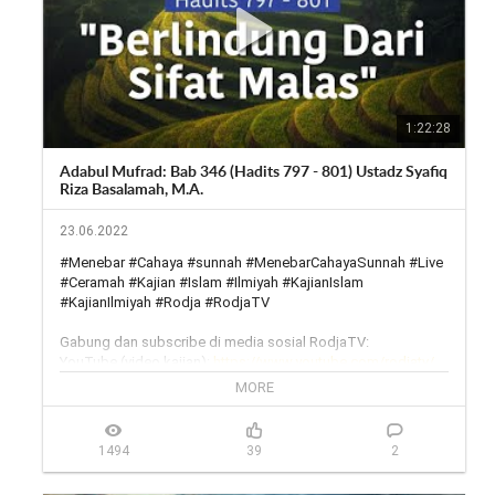
Symbol Rate: 3636,

Polaritas: H (Horizontal)

Outlet rodja

https://wa.me/6281291888756
1:22:28
Adabul Mufrad: Bab 346 (Hadits 797 - 801) Ustadz Syafiq
Riza Basalamah, M.A.
23.06.2022
#Menebar #Cahaya #sunnah #MenebarCahayaSunnah #Live 
#Ceramah #Kajian #Islam #Ilmiyah #KajianIslam 
#KajianIlmiyah #Rodja #RodjaTV

Gabung dan subscribe di media sosial RodjaTV:

YouTube (video kajian): 
https://www.youtube.com/rodjatv/
YouTube (live streaming): 
MORE
https://www.youtube.com/MenebarCaha...
Facebook: 
https://www.facebook.com/rodjatvoff...
Instagram: 
https://www.instagram.com/rodjatv/
1494
39
2
Twitter: 
https://twitter.com/rodjatv
Website (streaming 24jam): 
https://rodja.tv