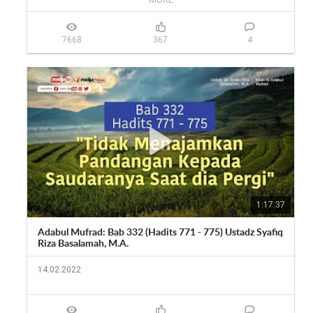
Gabung dan subscribe di media sosial Rodja TV:

Youtube: youtube.com/rodjatv/

7668
367
4
Instagram: 
https://www.instagram.com/rodjatv/
Facebook: facebook.com/Rodjaofficial

Twitter: twitter.com/rodjatv

Situs web: 
http://rodja.tv
Live stream Youtube: 
https://www.youtube.com/menebarcaha...
Telegram: 
https://t.me/rodjatv
Simak juga Rodja TV melalui tv satelit: 

Satelit : Telkom-4 (Satelit Merah Putih)

Frekuensi: 3824 MHz

Symbol Rate: 3636 kSps/kHz 

Polaritas: H (Horizontal)

1:17:37
Video PID: 106 - Audio PID: 107

PCR PID: 106
Adabul Mufrad: Bab 332 (Hadits 771 - 775) Ustadz Syafiq
Riza Basalamah, M.A.
14.02.2022