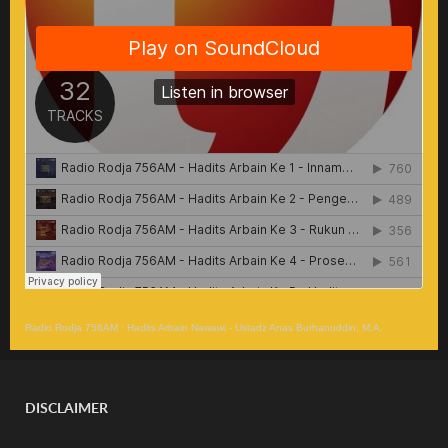
Radio Rodja 756AM
·
Hadits Arbain Nawawi - Ustadz Anas Burhanuddin, M.A.
DISCLAIMER