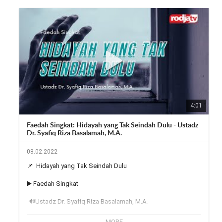
4:01
Faedah Singkat: Hidayah yang Tak Seindah Dulu - Ustadz
Dr. Syafiq Riza Basalamah, M.A.
08.02.2022
📌  Hidayah yang Tak Seindah Dulu

▶️ Faedah Singkat

 🔊Ustadz Dr. Syafiq Riza Basalamah, M.A.

Simak melalui: 
https://youtu.be/ZAr_1yu0jvM
MORE