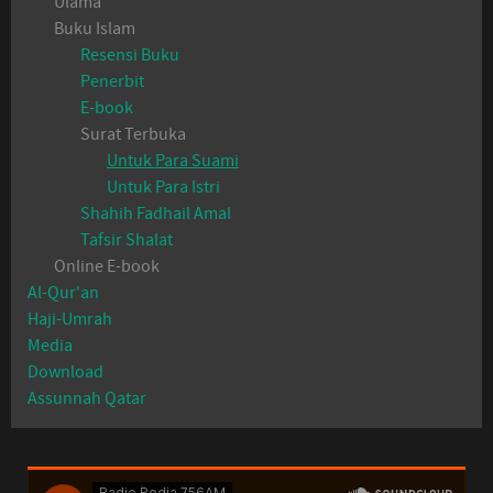
Ulama
Buku Islam
Resensi Buku
Penerbit
E-book
Surat Terbuka
Untuk Para Suami
Untuk Para Istri
Shahih Fadhail Amal
Tafsir Shalat
Online E-book
Al-Qur'an
Haji-Umrah
Media
Download
Assunnah Qatar