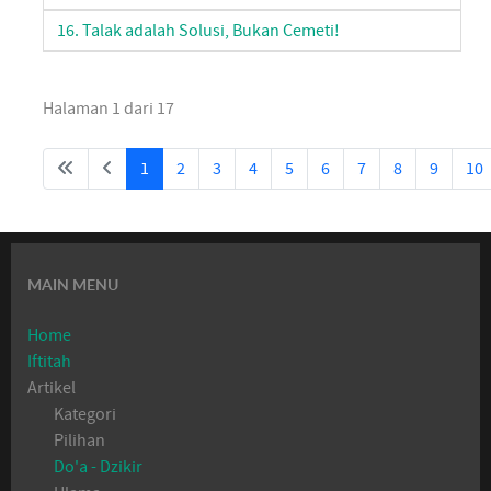
16. Talak adalah Solusi, Bukan Cemeti!
Halaman 1 dari 17
1
2
3
4
5
6
7
8
9
10
MAIN MENU
Home
Iftitah
Artikel
Kategori
Pilihan
Do'a - Dzikir