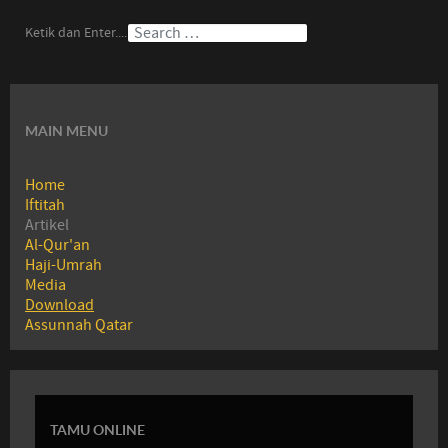
Ketik dan Enter....
MAIN MENU
Home
Iftitah
Artikel
Al-Qur'an
Haji-Umrah
Media
Download
Assunnah Qatar
TAMU ONLINE