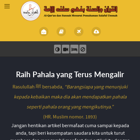
Raih Pahala yang Terus Mengalir
Rasulullah ﷺ bersabda,
“Barangsiapa yang menunjuki
kepada kebaikan maka dia akan mendapatkan pahala
seperti pahala orang yang mengikutinya.”
(HR. Muslim nomor. 1893)
Jangan hentikan artikel bermafaat cuma sampai kepada
anda, tapi beri kesempatan saudara kita untuk turut