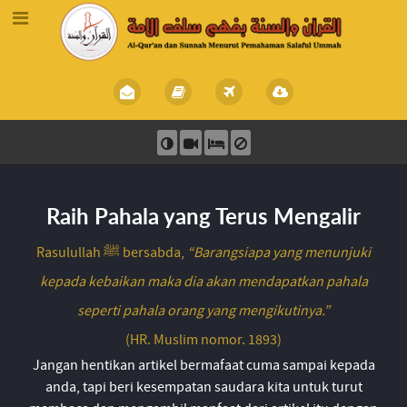
Raih Pahala yang Terus Mengalir
Rasulullah ﷺ bersabda,
“Barangsiapa yang menunjuki
kepada kebaikan maka dia akan mendapatkan pahala
seperti pahala orang yang mengikutinya.”
(HR. Muslim nomor. 1893)
Jangan hentikan artikel bermafaat cuma sampai kepada
anda, tapi beri kesempatan saudara kita untuk turut