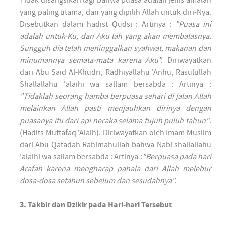
yang paling utama, dan yang dipilih Allah untuk diri-Nya.
Disebutkan dalam hadist Qudsi : Artinya :
"Puasa ini
adalah untuk-Ku, dan Aku lah yang akan membalasnya.
Sungguh dia telah meninggalkan syahwat, makanan dan
minumannya semata-mata karena Aku".
Diriwayatkan
dari Abu Said Al-Khudri, Radhiyallahu 'Anhu, Rasulullah
Shallallahu 'alaihi wa sallam bersabda : Artinya :
"Tidaklah seorang hamba berpuasa sehari di jalan Allah
melainkan Allah pasti menjauhkan dirinya dengan
puasanya itu dari api neraka selama tujuh puluh tahun"
.
(Hadits Muttafaq 'Alaih). Diriwayatkan oleh Imam Muslim
dari Abu Qatadah Rahimahullah bahwa Nabi shallallahu
'alaihi wa sallam bersabda : Artinya :
"Berpuasa pada hari
Arafah karena mengharap pahala dari Allah melebur
dosa-dosa setahun sebelum dan sesudahnya".
3. Takbir dan Dzikir pada Hari-hari Tersebut