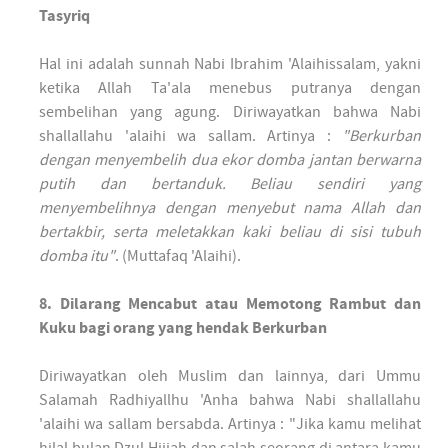
Tasyriq
Hal ini adalah sunnah Nabi Ibrahim 'Alaihissalam, yakni
ketika Allah Ta'ala menebus putranya dengan
sembelihan yang agung. Diriwayatkan bahwa Nabi
shallallahu 'alaihi wa sallam. Artinya :
"Berkurban
dengan menyembelih dua ekor domba jantan berwarna
putih dan bertanduk. Beliau sendiri yang
menyembelihnya dengan menyebut nama Allah dan
bertakbir, serta meletakkan kaki beliau di sisi tubuh
domba itu"
. (Muttafaq 'Alaihi).
8. Dilarang Mencabut atau Memotong Rambut dan
Kuku bagi orang yang hendak Berkurban
Diriwayatkan oleh Muslim dan lainnya, dari Ummu
Salamah Radhiyallhu 'Anha bahwa Nabi shallallahu
'alaihi wa sallam bersabda. Artinya : "Jika kamu melihat
hilal bulan Dzul Hijjah dan salah seorang di antara kamu