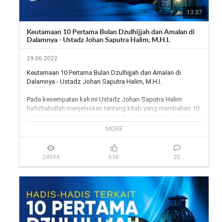
13:07
Keutamaan 10 Pertama Bulan Dzulhijjah dan Amalan di
Dalamnya - Ustadz Johan Saputra Halim, M.H.I.
29.06.2022
Keutamaan 10 Pertama Bulan Dzulhijjah dan Amalan di 
Dalamnya - Ustadz Johan Saputra Halim, M.H.I.

Pada kesempatan kali ini Ustadz Johan Saputra Halim 
hafizhahullah menjelaskan tentang kitab yang membahas 10 
pertama Dzulhijjah terkait hukum dan adab-adabnya. Kitab ini 
ditulis oleh Syaikh Abdullah Al Fauzan Hafizhahullahu ta'ala. 
MORE
Yuk langsung saja simak penjelasan  selengkapnya dalam 
video berikut.

24594
638
20
#dzulhijjah #bulandzulhijjah #yufidtv

*

MASIH CARI ARTIKEL ISLAM DI GOOGLE?

Yuk, cari di Yufid.com (Islamic Search Engine) saja. 