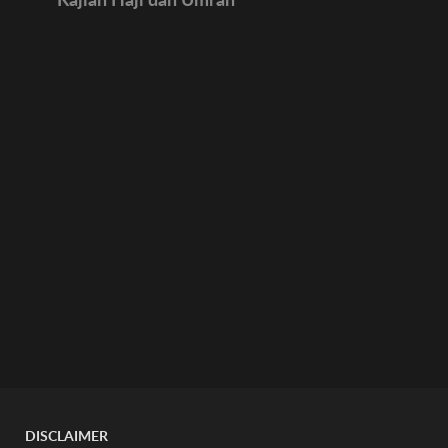
14.
Idul Adha
01:02
DISCLAIMER