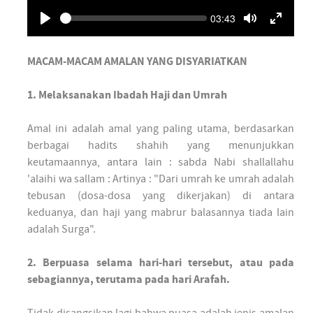
Seek
Current
03:43
time
Play
Toggle Mute
Toggle 
MACAM-MACAM AMALAN YANG DISYARIATKAN
1. Melaksanakan Ibadah Haji dan Umrah
Amal ini adalah amal yang paling utama, berdasarkan
berbagai hadits shahih yang menunjukkan
keutamaannya, antara lain : sabda Nabi shallallahu
'alaihi wa sallam : Artinya : "Dari umrah ke umrah adalah
tebusan (dosa-dosa yang dikerjakan) di antara
keduanya, dan haji yang mabrur balasannya tiada lain
adalah Surga".
2. Berpuasa selama hari-hari tersebut, atau pada
sebagiannya, terutama pada hari Arafah.
Tidak disangsikan lagi bahwa puasa adalah jenis amalan