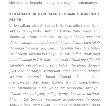
Muhammad, kepada keluarga dan segenap sahabatnya.
KEUTAMAAN 10 HARI YANG PERTAMA BULAN DZUL
HIJJAH
Diriwayatkan oleh Al-Bukhari, Rahimahullah, dari Ibnu
'Abbas Radhiyallahu 'Anhuma bahwa Nabi Shallallahu
'alaihi wa sallam bersabda : Artinya :
"Tidak ada hari
dimana amal shalih pada saat itu lebih dicintai oleh Allah
daripada hari-hari ini, yaitu : Sepuluh hari dari bulan
Dzul Hijjah
. Mereka bertanya :
Ya Rasulullah, tidak juga
jihad fi sabilillah ?.
Beliau menjawab :
Tidak juga jihad fi
sabilillah, kecuali orang yang keluar (berjihad) dengan
jiwa dan hartanya, kemudian tidak kembali dengan
sesuatu apapun"
. Imam Ahmad, Rahimahullah,
meriwayatkan dari Umar Radhiyallahu 'Anhuma, bahwa
Nabi Shallallahu 'alaihi wa sallam bersabda : Artinya :
"Tidak ada hari yang paling agung dan amat dicintai
Allah untuk berbuat kebajikan di dalamnya daripada
sepuluh hari (Dzul Hijjah) ini. Maka perbanyaklah pada