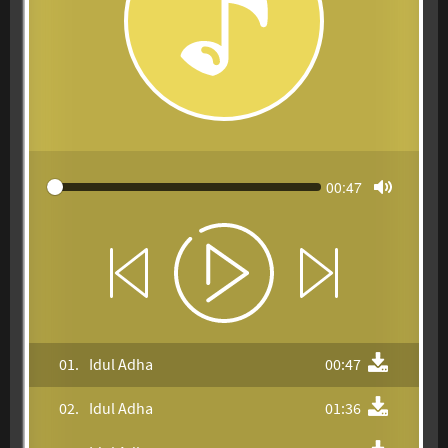
Link catatan penerimaan donasi Yufid Network selama ini 
dapat Anda lihat di: 
https://goo.gl/y7o7Se
Seek
Current
00:47
time
Toggle M
01.
Idul Adha
00:47
02.
Idul Adha
01:36