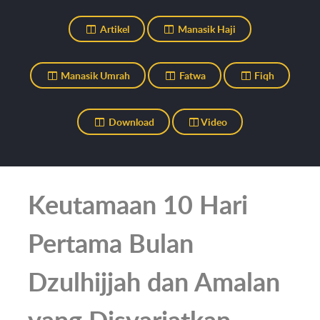
Artikel
Manasik Haji
Manasik Umrah
Fatwa
Fiqh
Download
Video
Keutamaan 10 Hari
Pertama Bulan
Dzulhijjah dan Amalan