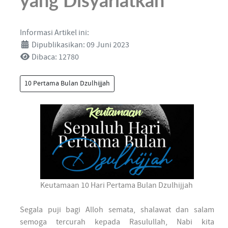
yang Disyariatkan
Informasi Artikel ini:
Dipublikasikan: 09 Juni 2023
Dibaca: 12780
10 Pertama Bulan Dzulhijjah
Keutamaan 10 Hari Pertama Bulan Dzulhijjah
Segala puji bagi Alloh semata, shalawat dan salam
semoga tercurah kepada Rasulullah, Nabi kita