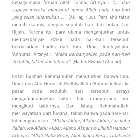
Sebagaimana firman Allah Ta'ala. Artinya :
".... dan
supaya mereka menyebut nama Allah pada hari-hari
yang telah ditentukan ...".
(Al-Hajj : 28). Para ahli tafsir
menafsirkannya dengan sepuluh hari dari bulan Dzul
Hijjah. Karena itu, para ulama menganjurkan untuk
memperbanyak dzikir pada hari-hari tersebut,
berdasarkan hadits dari Ibnu Umar Radhiyallahu
'Anhuma. Artinya :
"Maka perbanyaklah pada hari-hari
itu tahlil, takbir dan tahmid"
. (Hadits Riwayat Ahmad).
Imam Bukhari Rahimahullah menuturkan bahwa Ibnu
Umar dan Abu Hurairah Radhiyallahu 'Anhum keluar ke
pasar pada sepuluh hari tersebut seraya
mengumandangkan takbir lalu orang-orang pun
mengikuti takbirnya. Dan Ishaq, Rahimahullah,
meriwayatkan dari fuqaha', tabiin bahwa pada hari-hari
ini mengucapkan :
"Allahu Akbar, Allahu Akbar, Laa Ilaha
Ilallah, wa-Allahu Akbar, Allahu Akbar wa Lillahil Hamdu"
Artinya :
"Allah Maha Besar, Allah Maha Besar, Tidak ada