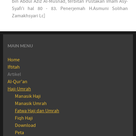
bin Abdul Aziz Al-Musnad, terbitan Pustakan Imam Asy-
Syafi'i hal 80 - 83. Penerjemah H.Asmuni Solihan
Zamakhsyari Lc]
MAIN MENU
Home
Iftitah
Artikel
Al-Qur'an
Haji-Umrah
Manasik Haji
Manasik Umrah
Fatwa Haji dan Umrah
Fiqh Haji
Download
Peta