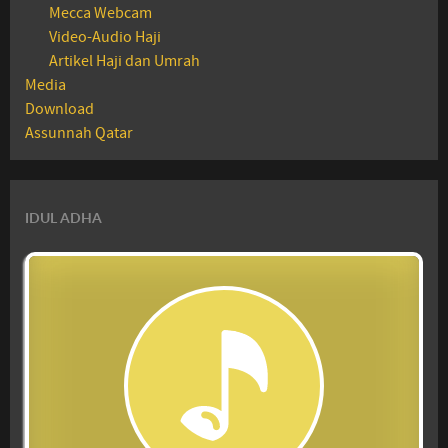
Mecca Webcam
Video-Audio Haji
Artikel Haji dan Umrah
Media
Download
Assunnah Qatar
IDUL ADHA