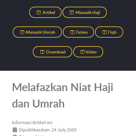
Artikel
Manasik Haji
Manasik Umrah
Fatwa
Fiqh
Download
Video
Melafazkan Niat Haji
dan Umrah
Informasi Artikel ini:
Dipublikasikan: 24 July 2009