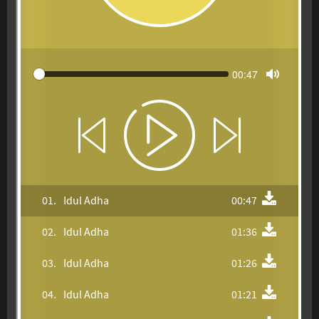
Seek
Current
00:47
time
Toggle M
01.
Idul Adha
00:47
02.
Idul Adha
01:36
03.
Idul Adha
01:26
04.
Idul Adha
01:21