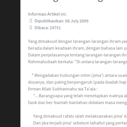
Informasi Artikel ini:
Dipublikasikan: 08 July 2009
Dibaca: 24751
Yang dimaksud dengan larangan-larangan ihram yai
berada dalam keadaan ihram, dengan bahasa lain ya
Dalam penjelasannya tentang larangan-larangan ih
Rahimahullaah berkata: "Di antara larangan-larang
* Mengadakan hubungan intim (jima') antara suami d
dosanya, dan paling berpengaruh (pada ibadah haji
firman Allah Subhannahu wa Ta'ala :
"…Barangsiapa yang telah menetapkan niatnya akan
fasik dan ber-bantah-bantahan didalam masa menger
Yang dimaksud rafats ialah melaksanakan jima' da
Dan jika terjadi jima' sebelum tahallul yang per