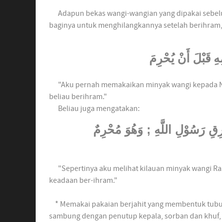
Adapun bekas wangi-wangian yang dipakai sebelum
baginya untuk menghilangkannya setelah berihram, h
ِهِ قَبْلَ أَنْ يُحْرِمَ
"Aku pernah memakaikan minyak wangi kepada Nab
beliau berihram."
Beliau juga mengatakan:
ِقِ رَسُوْلِ اللَّهِ ; وَهُوَ مُحْرِمٌ
"Sepertinya aku melihat kilauan minyak wangi Ras
keadaan ber-ihram."
* Memakai pakaian berjahit yang membentuk tubuh, 
sambung dengan penutup kepala, sorban dan khuf, b