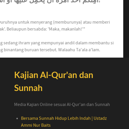
yuruhnya untuk menyerang (memburunya) atau memberi
dak'. Beliaupun bersabda: 'Maka, makanlah!'"
ng sedang ihram yang mempunyai andil dalam membantu si
 binantang buruan tersebut. Walaahu Ta'ala a'lam.
Kajian Al-Qur'an dan
Sunnah
Media Kajian Online sesuai Al-Qur'an dan Sunnah
Bersama Sunnah Hidup Lebih Indah | Ustadz
Ammi Nur Baits