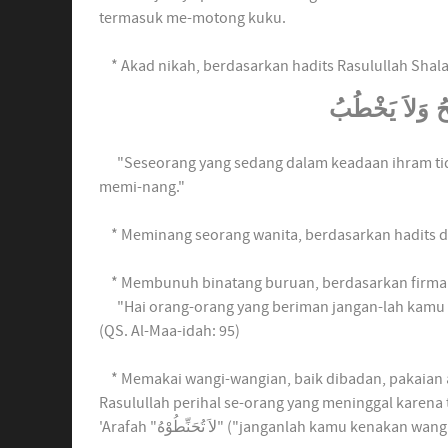
termasuk me-motong kuku.
* Akad nikah, berdasarkan hadits Rasulullah Shalal
كَحُ وَلاَ يَخْطُبُ
"Seseorang yang sedang dalam keadaan ihram tida
memi-nang."
* Meminang seorang wanita, berdasarkan hadits di
* Membunuh binatang buruan, berdasarkan firman
"Hai orang-orang yang beriman jangan-lah kamu
(QS. Al-Maa-idah: 95)
* Memakai wangi-wangian, baik dibadan, pakaian
Rasulullah perihal se-orang yang meninggal karena 
'Arafah "لاَ تُحَنِّطُوْهُ" ("janganlah kamu ke