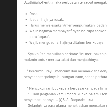
Dzulhijjah,-Pent), maka perbuatan tersebut mengaki
Dosa.
Ibadah hajinya rusak.
Harus menyelesaikan/menyempurnakan ibadah ha
Wajib baginya membayar fidyah be-rupa seekor 
para fuqara'.
Wajib mengqadha' hajinya ditahun berikutnya.
Syaikh Rahimahullaah berkata: "Ini merupakan pe
mukmin untuk merasa takut dan menjauhinya.
* Bercumbu rayu, mencium dan meman-dang denga
penyebab terjadinya hubungan intim, sebab perbua
* Mencukur rambut kepala berdasarkan pada firma
"…Dan janganlah kamu mencukur ke-palamu sebel
penyembelihannya… (QS. Al-Baqarah: 196)
Selanjutnya para ulama mengkiaskan mencukur r