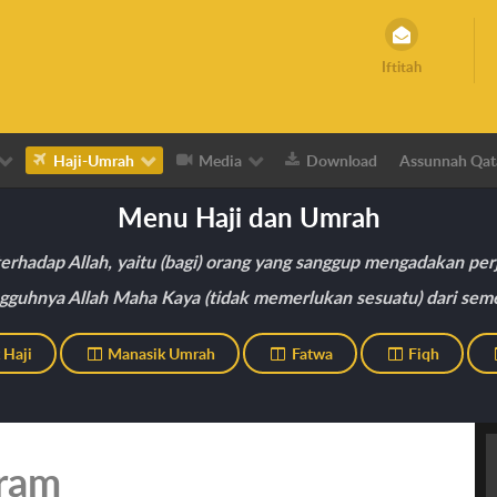
Iftitah
Haji-Umrah
Media
Download
Assunnah Qat
Menu Haji dan Umrah
erhadap Allah, yaitu (bagi) orang yang sanggup mengadakan perj
ngguhnya Allah Maha Kaya (tidak memerlukan sesuatu) dari sem
 Haji
Manasik Umrah
Fatwa
Fiqh
hram