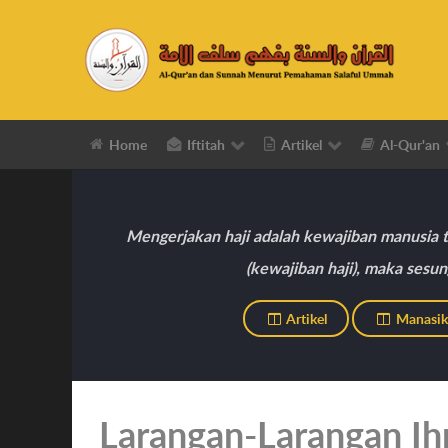
Home
Iftitah
Artikel
Al-Qur'an
Mengerjakan haji adalah kewajiban manusia t
(kewajiban haji), maka sesu
Artikel
Manasik
Larangan-Larangan I