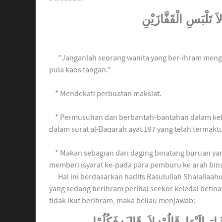
اَ تَلْبَسِ الْقَفَّازَيْنِ
"Janganlah seorang wanita yang ber-ihram mengen
pula kaos tangan."
* Mendekati perbuatan maksiat.
* Permusuhan dan berbantah-bantahan dalam kebath
dalam surat al-Baqarah ayat 197 yang telah termakt
* Makan sebagian dari daging binatang buruan yang
memberi isyarat ke-pada para pemburu ke arah bina
Hal ini berdasarkan hadits Rasulullah Shalallaahu 
yang sedang berihram perihal seekor keledai betin
tidak ikut berihram, maka beliau menjawab: