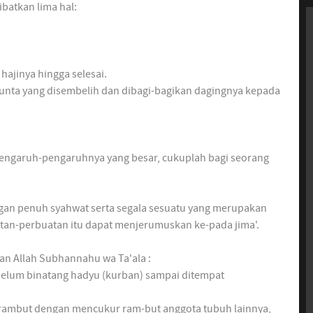
batkan lima hal:
jinya hingga selesai.
unta yang disembelih dan dibagi-bagikan dagingnya kepada
ngaruh-pengaruhnya yang besar, cukuplah bagi seorang
n penuh syahwat serta segala sesuatu yang merupakan
tan-perbuatan itu dapat menjerumuskan ke-pada jima'.
n Allah Subhannahu wa Ta'ala :
um binatang hadyu (kurban) sampai ditempat
ambut dengan mencukur ram-but anggota tubuh lainnya,