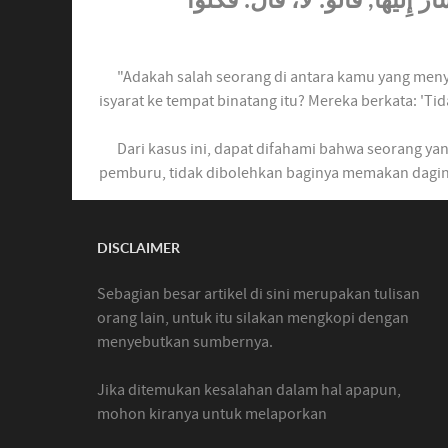
"Adakah salah seorang di antara kamu yang men
isyarat ke tempat binatang itu? Mereka berkata: 'Ti
Dari kasus ini, dapat difahami bahwa seorang ya
pemburu, tidak dibolehkan baginya memakan daging
DISCLAIMER
Sebagian besar artikel di sini merupakan tulisan
orang lain, untuk itu silakan mengkopi dengan
menyebutkan sumbernya.
Jika ditemukan kesalahan dalam hal apapun,
mohon kiranya untuk melaporkan