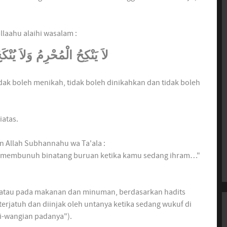
laahu alaihi wasalam :
لاَ يَنْكِحُ الْمُحْرِمُ وَلاَ يُنْ
k boleh menikah, tidak boleh dinikahkan dan tidak boleh
atas.
 Allah Subhannahu wa Ta'ala :
 membunuh binatang buruan ketika kamu sedang ihram…"
 atau pada makanan dan minuman, berdasarkan hadits
terjatuh dan diinjak oleh untanya ketika sedang wukuf di
nakan wangi-wangian padanya").