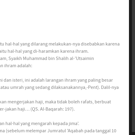
tu hal-hal yang dilarang melakukan-nya disebabkan karena
itu hal-hal yang di-haramkan karena ihram.
ram, Syaikh Muhammad bin Shalih al-'Utsaimin
an ihram adalah:
an isteri, ini adalah larangan ihram yang paling besar
 atau umrah yang sedang dilaksanakannya,-Pent). Dalil-nya
 mengerjakan haji, maka tidak boleh rafats, berbuat
-jakan haji… (QS. Al-Baqarah: 197).
n hal-hal yang mengarah kepada jima'.
tama (sebelum melempar Jumratul 'Aqabah pada tanggal 10