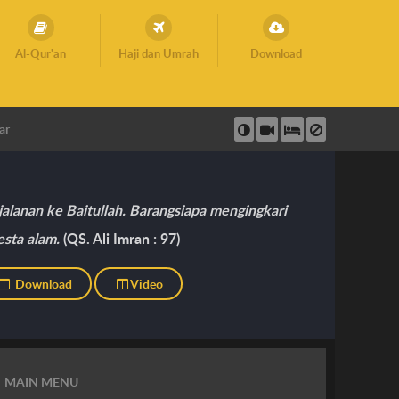
Al-Qur'an
Haji dan Umrah
Download
ar
alanan ke Baitullah. Barangsiapa mengingkari
esta alam.
(QS. Ali Imran : 97)
Download
Video
MAIN MENU