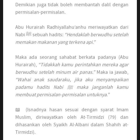
Demikian juga tidak boleh membantah dalil dengan
permisalan-permisalan.
Abu Hurairah Radhiyallahu’anhu meriwayatkan dari
Nabi ﷺ sebuah hadits:
“Hendaklah berwudhu setelah
memakan makanan yang terkena api.”
Maka ada seorang sahabat berkata padanya (Abu
Hurairah),
“Tidakkah kamu perintahkan mereka agar
berwudhu setelah minum air panas.”
Maka ia jawab,
“Wahai anak saudaraku, jika aku menyampaikan
padamu hadits Nabi ﷺ maka janganlah kamu
membuat permisalan-permisalan untuknya.”
📖 (Isnadnya hasan sesuai dengan syarat Imam
Muslim, diriwayatkan oleh At-Tirmidzi (79) dan
dihasankan oleh Syaikh Al-Albani dalam Shahih at-
Tirmidzi).