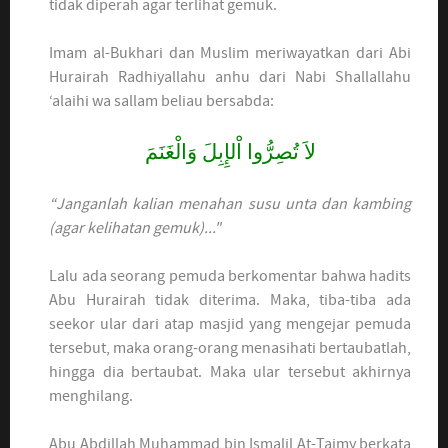
tidak diperah agar terlihat gemuk.
Imam al-Bukhari dan Muslim meriwayatkan dari Abi
Hurairah Radhiyallahu anhu dari Nabi Shallallahu
‘alaihi wa sallam beliau bersabda:
لاَ تُصِرُّوا اْلإِبِلَ وَالْغَنَمَ
“Janganlah kalian menahan susu unta dan kambing
(agar kelihatan gemuk)..."
Lalu ada seorang pemuda berkomentar bahwa hadits
Abu Hurairah tidak diterima. Maka, tiba-tiba ada
seekor ular dari atap masjid yang mengejar pemuda
tersebut, maka orang-orang menasihati bertaubatlah,
hingga dia bertaubat. Maka ular tersebut akhirnya
menghilang.
Abu Abdillah Muhammad bin Ismalil At-Taimy berkata