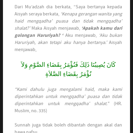
Dari Mu’adzah dia berkata, “Saya bertanya kepada
Aisyah seraya berkata,
‘Kenapa gerangan wanita yang
haid mengqadha’ puasa dan tidak mengqadha’
shalat?’
Maka Aisyah menjawab,
‘Apakah kamu dari
golongan Haruriyah? ‘
Aku menjawab,
‘Aku bukan
Haruriyah, akan tetapi aku hanya bertanya.’
Aisyah
menjawab,
كَانَ يُصِيبُنَا ذَلِكَ فَنُؤْمَرُ بِقَضَاءِ الصَّوْمِ وَلاَ
نُؤْمَرُ بِقَضَاءِ الصَّلاَةِ
“Kami dahulu juga mengalami haid, maka kami
diperintahkan untuk mengqadha’ puasa dan tidak
diperintahkan untuk mengqadha’ shalat.”
(HR.
Muslim, no. 335)
Sunnah juga tidak boleh dibantah dengan akal dan
hawa nafsu.