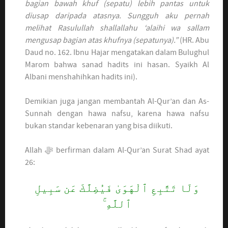
bagian bawah khuf (sepatu) lebih pantas untuk
diusap daripada atasnya. Sungguh aku pernah
melihat Rasulullah shallallahu ‘alaihi wa sallam
mengusap bagian atas khufnya (sepatunya).”
(HR. Abu
Daud no. 162. Ibnu Hajar mengatakan dalam Bulughul
Marom bahwa sanad hadits ini hasan. Syaikh Al
Albani menshahihkan hadits ini).
Demikian juga jangan membantah Al-Qur’an dan As-
Sunnah dengan hawa nafsu, karena hawa nafsu
bukan standar kebenaran yang bisa diikuti.
Allah ﷻ berfirman dalam Al-Qur’an Surat Shad ayat
26:
وَلَا تَتَّبِعِ ٱلْهَوَىٰ فَيُضِلَّكَ عَن سَبِيلِ
ٱللَّهِ ۚ