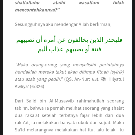
shallallahu alaihi wasallam tidak
mencontohkannya?"
Sesungguhnya aku mendengar Allah berfirman,
فليحذر الذين يخالفون عن أمره أن تصيبهم
فتنة أو يصيبهم عذاب أليم
"Maka orang-orang yang menyelisihi perintahnya
hendaklah mereka takut akan ditimpa fitnah (syirik)
atau azab yang pedih."
(QS. An-Nur: 63). 📚 Hilyatul
Awliya' (6/326)
Dari Sa’id bin Al-Musayyib rahimahullah seorang
tabi’in, bahwa ia pernah melihat seorang yang shalat
dua raka’at setelah terbitnya fajar lebih dari dua
raka’at, ia melakukan banyak rukuk dan sujud. Maka
Sa’id melarangnya melakukan hal itu, lalu lelaki itu