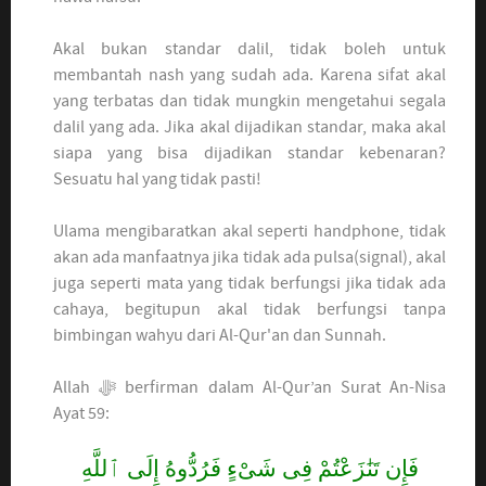
Akal bukan standar dalil, tidak boleh untuk
membantah nash yang sudah ada. Karena sifat akal
yang terbatas dan tidak mungkin mengetahui segala
dalil yang ada. Jika akal dijadikan standar, maka akal
siapa yang bisa dijadikan standar kebenaran?
Sesuatu hal yang tidak pasti!
Ulama mengibaratkan akal seperti handphone, tidak
akan ada manfaatnya jika tidak ada pulsa(signal), akal
juga seperti mata yang tidak berfungsi jika tidak ada
cahaya, begitupun akal tidak berfungsi tanpa
bimbingan wahyu dari Al-Qur'an dan Sunnah.
Allah ﷻ berfirman dalam Al-Qur’an Surat An-Nisa
Ayat 59:
فَإِن تَنَٰزَعْتُمْ فِى شَىْءٍ فَرُدُّوهُ إِلَى ٱللَّهِ