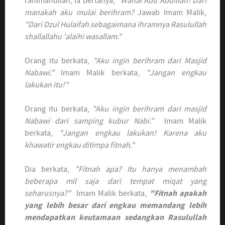
rahimahullah, ia bertanya,
"Wahai Abu Abdillah! Dari
manakah aku mulai berihram?
Jawab Imam Malik,
"Dari Dzul Hulaifah sebagaimana ihramnya Rasulullah
shallallahu 'alaihi wasallam."
Orang itu berkata,
"Aku ingin berihram dari Masjid
Nabawi."
Imam Malik berkata,
"Jangan engkau
lakukan itu!"
Orang itu berkata,
"Aku ingin berihram dari masjid
Nabawi dari samping kubur Nabi."
Imam Malik
berkata,
"Jangan engkau lakukan! Karena aku
khawatir engkau ditimpa fitnah."
Dia berkata,
"Fitnah apa? Itu hanya menambah
beberapa mil saja dari tempat miqat yang
seharusnya?"
Imam Malik berkata,
"Fitnah apakah
yang lebih besar dari engkau memandang lebih
mendapatkan keutamaan sedangkan Rasulullah