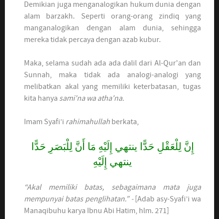
Demikian juga menganalogikan hukum dunia dengan
alam barzakh. Seperti orang-orang zindiq yang
manganalogikan dengan alam dunia, sehingga
mereka tidak percaya dengan azab kubur.
Maka, selama sudah ada ada dalil dari Al-Qur'an dan
Sunnah, maka tidak ada analogi-analogi yang
melibatkan akal yang memiliki keterbatasan, tugas
kita hanya
sami'na wa atha'na.
Imam Syafi’i
rahimahullah
berkata,
إِنَّ لِلْعَقْلِ حَدًّا ينتهي إِلَيْهِ مَا أَنَّ لِلْبَصَرِ حَدًّا
ينتهي إِلَيْهِ
“Akal memiliki batas, sebagaimana mata juga
mempunyai batas penglihatan.” -
[Adab asy-Syafi’i wa
Manaqibuhu karya Ibnu Abi Hatim, hlm. 271]