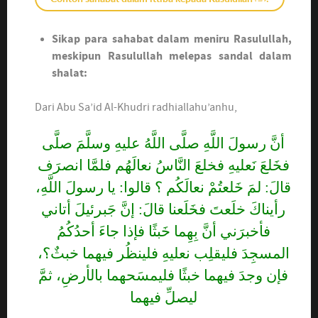
Sikap para sahabat dalam meniru Rasulullah,
meskipun Rasulullah melepas sandal dalam
shalat:
Dari Abu Sa’id Al-Khudri radhiallahu’anhu,
أنَّ رسولَ اللَّهِ صلَّى اللَّهُ عليهِ وسلَّمَ صلَّى
فخَلعَ نَعليهِ فخلعَ النَّاسُ نعالَهُم فلمَّا انصرَف
قالَ: لمَ خَلعتُمْ نعالَكُم ؟ قالوا: يا رسولَ اللَّهِ،
رأيناكَ خلَعتَ فخَلَعنا قالَ: إنَّ جَبرئيلَ أتاني
فأخبرَني أنَّ بِهِما خَبثًا فإذا جاءَ أحدُكُمُ
المسجِدَ فليقلِب نعليهِ فلينظُر فيهما خبثٌ؟،
فإن وجدَ فيهما خبثًا فليمسَحهما بالأرضِ، ثمَّ
ليصلِّ فيهما