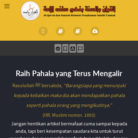
Raih Pahala yang Terus Mengalir
Rasulullah ﷺ bersabda,
“Barangsiapa yang menunjuki
kepada kebaikan maka dia akan mendapatkan pahala
seperti pahala orang yang mengikutinya.”
(HR. Muslim nomor. 1893)
Jangan hentikan artikel bermafaat cuma sampai kepada
anda, tapi beri kesempatan saudara kita untuk turut