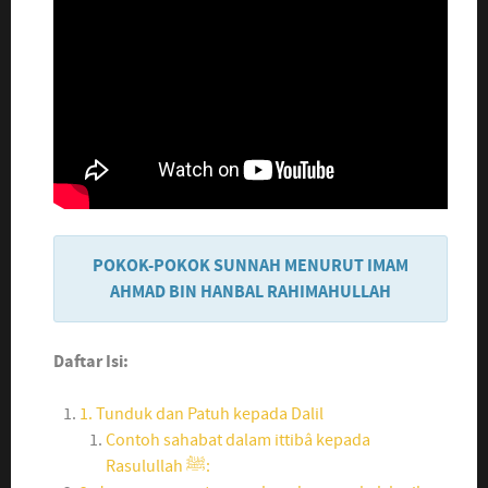
POKOK-POKOK SUNNAH MENURUT IMAM
AHMAD BIN HANBAL RAHIMAHULLAH
Daftar Isi:
1. Tunduk dan Patuh kepada Dalil
Contoh sahabat dalam ittibâ kepada
Rasulullah ﷺ: