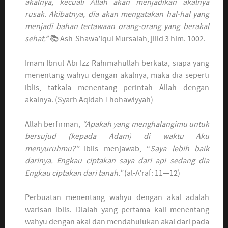
akalnya, kecuali Allah akan menjadikan akalnya
rusak. Akibatnya, dia akan mengatakan hal-hal yang
menjadi bahan tertawaan orang-orang yang berakal
sehat.”
📚 Ash-Shawa’iqul Mursalah, jilid 3 hlm. 1002.
Imam Ibnul Abi Izz Rahimahullah berkata, siapa yang
menentang wahyu dengan akalnya, maka dia seperti
iblis, tatkala menentang perintah Allah dengan
akalnya. (Syarh Aqidah Thohawiyyah)
Allah berfirman,
“Apakah yang menghalangimu untuk
bersujud (kepada Adam) di waktu Aku
menyuruhmu?”
Iblis menjawab, “
Saya lebih baik
darinya. Engkau ciptakan saya dari api sedang dia
Engkau ciptakan dari tanah.”
(al-A’raf: 11—12)
Perbuatan menentang wahyu dengan akal adalah
warisan iblis. Dialah yang pertama kali menentang
wahyu dengan akal dan mendahulukan akal dari pada