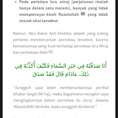
Pada peristiwa Isra miraj (perjalanan risalah
hanya dalam satu malam), banyak yang tidak
mempercayai kisah Rasulullah ﷺ yang tidak
masuk akal tersebut.
Namun, Abu Bakar Ash-Shiddiq adalah yang paling
pertama membenarkan peristiwa tersebut, karena
keimanannya yang kuat terhadap peristiwa Isra Miraj
dan perkataan Nabi ﷺ.
أَنَا صَدَقْتُهُ فِي خَبَرِ السَّمَاءِ فَكَيْفَ أُكَذِّبُهُ فِي
ذَلِكَ، مَادَامَ قَالَ فَقَدْ صَدَقَ
“Sungguh saya telah membenarkannya perihal
khabar langit (Mi’raj), maka bagaimana mungkin saya
mengingkarinya dalam peristiwa itu (Isra). Selama
(Rasulullah) berkata, maka sungguh dia benar.”