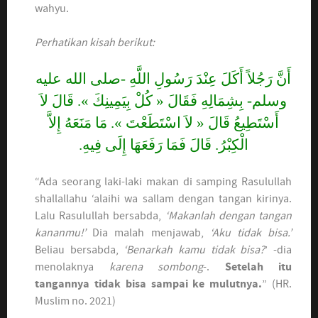
wahyu.
Perhatikan kisah berikut:
أَنَّ رَجُلاً أَكَلَ عِنْدَ رَسُولِ اللَّهِ -صلى الله عليه
وسلم- بِشِمَالِهِ فَقَالَ « كُلْ بِيَمِينِكَ ». قَالَ لاَ
أَسْتَطِيعُ قَالَ « لاَ اسْتَطَعْتَ ». مَا مَنَعَهُ إِلاَّ
الْكِبْرُ. قَالَ فَمَا رَفَعَهَا إِلَى فِيهِ.
“Ada seorang laki-laki makan di samping Rasulullah
shallallahu ‘alaihi wa sallam dengan tangan kirinya.
Lalu Rasulullah bersabda,
‘Makanlah dengan tangan
kananmu!’
Dia malah menjawab,
‘Aku tidak bisa.’
Beliau bersabda,
‘Benarkah kamu tidak bisa?
’ -dia
menolaknya
karena sombong
-.
Setelah itu
tangannya tidak bisa sampai ke mulutnya.
” (HR.
Muslim no. 2021)