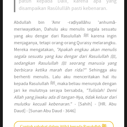
patuh kepada Dalil, karena apa yang
disampaikan Rasûlullâh pasti kebenaran.
Abdullah bin 'Amr -raḍiyallāhu 'anhumā-
meriwayatkan, Dahulu aku menulis segala sesuatu
yang aku dengar dari Rasulullah ﷺ karena ingin
menjaganya, tetapi orang-orang Quraisy melarangku.
Mereka mengatakan,
"Apakah engkau akan menulis
segala sesuatu yang kau dengar dari Rasulullah ﷺ,
sedangkan Rasulullah ﷺ seorang manusia yang
berbicara ketika marah dan rida?"
Sehingga aku
berhenti menulis. Lalu aku menceritakan hal itu
kepada Rasulullah ﷺ, maka beliau menunjuk dengan
jari ke mulutnya seraya bersabda,
"Tulislah! Demi
Allah yang jiwaku ada di tangan-Nya, tidak keluar dari
mulutku kecuali kebenaran." -
[Sahih] - [HR. Abu
Daud] - [Sunan Abu Daud - 3646]
Contoh sahabat dalam ittibâ kepada Rasulullah ﷺ: