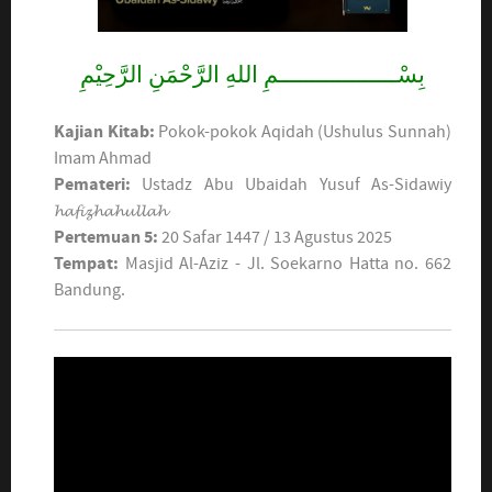
بِسْــــــــــــــــــمِ اللهِ الرَّحْمَنِ الرَّحِيْمِ
Kajian Kitab:
Pokok-pokok Aqidah (Ushulus Sunnah)
Imam Ahmad
Pemateri:
Ustadz Abu Ubaidah Yusuf As-Sidawiy
𝓱𝓪𝓯𝓲𝔃𝓱𝓪𝓱𝓾𝓵𝓵𝓪𝓱
Pertemuan 5:
20 Safar 1447 / 13 Agustus 2025
Tempat:
Masjid Al-Aziz - Jl. Soekarno Hatta no. 662
Bandung.