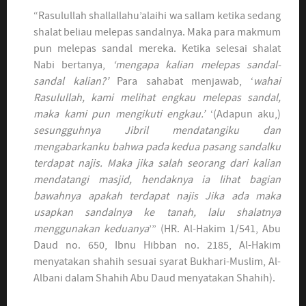
“Rasulullah shallallahu’alaihi wa sallam ketika sedang
shalat beliau melepas sandalnya. Maka para makmum
pun melepas sandal mereka. Ketika selesai shalat
Nabi bertanya,
‘mengapa kalian melepas sandal-
sandal kalian?’
Para sahabat menjawab, ‘
wahai
Rasulullah, kami melihat engkau melepas sandal,
maka kami pun mengikuti engkau.’
‘(Adapun aku,)
sesungguhnya Jibril mendatangiku dan
mengabarkanku bahwa pada kedua pasang sandalku
terdapat najis. Maka jika salah seorang dari kalian
mendatangi masjid, hendaknya ia lihat bagian
bawahnya apakah terdapat najis Jika ada maka
usapkan sandalnya ke tanah, lalu shalatnya
menggunakan keduanya
’” (HR. Al-Hakim 1/541, Abu
Daud no. 650, Ibnu Hibban no. 2185, Al-Hakim
menyatakan shahih sesuai syarat Bukhari-Muslim, Al-
Albani dalam Shahih Abu Daud menyatakan Shahih).