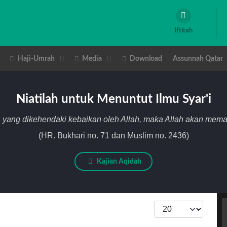
Iftitah
Haji-Umrah
Media
Download
Assunnah Qatar
Niatilah untuk Menuntut Ilmu Syar'i
 yang dikehendaki kebaikan oleh Allah, maka Allah akan me
(HR. Bukhari no. 71 dan Muslim no. 2436)
Kajian Aqidah
Tampilkan #