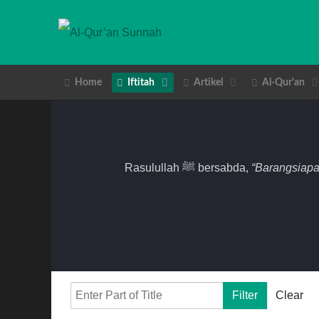
Home
Iftitah
Artikel
Al-Qur'an
Rasulullah ﷺ bersabda,
“Barangsiapa
Enter Part of Title
Filter
Clear