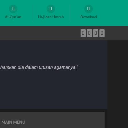
Al-Qur'an
Haji dan Umrah
Download
mahamkan dia dalam urusan agamanya.”
MAIN MENU