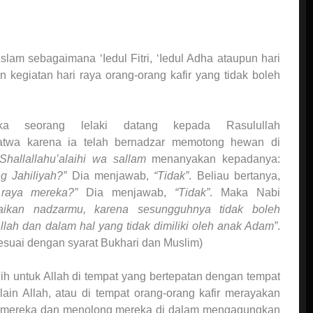
Islam sebagaimana ‘Iedul Fitri, ‘Iedul Adha ataupun hari
n kegiatan hari raya orang-orang kafir yang tidak boleh
ika seorang lelaki datang kepada Rasulullah
twa karena ia telah bernadzar memotong hewan di
Shallallahu’alaihi wa sallam
menanyakan kepadanya:
 Jahiliyah?”
Dia menjawab,
“Tidak”
. Beliau bertanya,
 raya mereka?”
Dia menjawab,
“Tidak”
. Maka Nabi
aikan nadzarmu, karena sesungguhnya tidak boleh
lah dan dalam hal yang tidak dimiliki oleh anak Adam”
.
suai dengan syarat Bukhari dan Muslim)
h untuk Allah di tempat yang bertepatan dengan tempat
in Allah, atau di tempat orang-orang kafir merayakan
kuti mereka dan menolong mereka di dalam mengagungkan