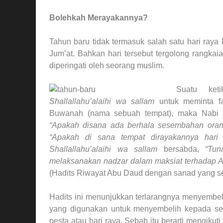
Bolehkah Merayakannya?
Tahun baru tidak termasuk salah satu hari raya 
Jum’at. Bahkan hari tersebut tergolong rangkaia
diperingati oleh seorang muslim.
Suatu ket
Shallallahu’alaihi wa sallam
untuk meminta fa
Buwanah (nama sebuah tempat), maka Nabi
“Apakah disana ada berhala sesembahan orang
“Apakah di sana tempat dirayakannya hari
Shallallahu’alaihi wa sallam
bersabda,
“Tun
melaksanakan nadzar dalam maksiat terhadap Al
(Hadits Riwayat Abu Daud dengan sanad yang se
Hadits ini menunjukkan terlarangnya menyembeli
yang digunakan untuk menyembelih kepada sela
pesta atau hari raya. Sebab itu berarti mengi