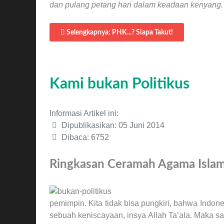
dan pulang petang hari dalam keadaan kenyang.
Selengkapnya: PHK...? Siapa Takut!
Kami bukan Politikus
Informasi Artikel ini:
Dipublikasikan: 05 Juni 2014
Dibaca: 6752
Ringkasan Ceramah Agama Islam:
pemimpin. Kita tidak bisa pungkiri, bahwa Indon
sebuah keniscayaan, insya Allah Ta’ala. Maka s