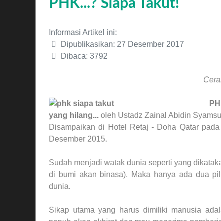
PHK...? Siapa Takut!
Informasi Artikel ini:
Dipublikasikan: 27 Desember 2017
Dibaca: 3792
Cera
PH
yang hilang...
oleh Ustadz Zainal Abidin Syamsu
Disampaikan di Hotel Retaj - Doha Qatar pada
Desember 2015.
Sudah menjadi watak dunia seperti yang dikatak
di bumi akan binasa). Maka hanya ada dua pil
dunia.
Sikap utama yang harus dimiliki manusia ada