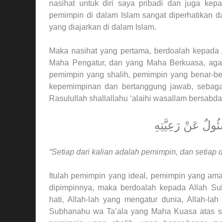
nasihat untuk diri saya pribadi dan juga ke
pemimpin di dalam Islam sangat diperhatikan d
yang diajarkan di dalam Islam.
Maka nasihat yang pertama, berdoalah kepada
Maha Pengatur, dan yang Maha Berkuasa, aga
pemimpin yang shalih, pemimpin yang benar-be
kepemimpinan dan bertanggung jawab, sebagai
Rasulullah shallallahu ‘alaihi wasallam bersabda
ئُولٌ عَنْ رَعِيَّتِهِ
“Setiap dari kalian adalah pemimpin, dan setiap 
Itulah pemimpin yang ideal, pemimpin yang am
dipimpinnya, maka berdoalah kepada Allah Su
hati, Allah-lah yang mengatur dunia, Allah-l
Subhanahu wa Ta’ala yang Maha Kuasa atas sega