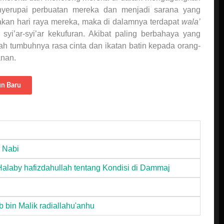
menyerupai perbuatan mereka dan menjadi sarana yang
akan hari raya mereka, maka di dalamnya terdapat
wala’
yi’ar-syi’ar kekufuran. Akibat paling berbahaya yang
ah tumbuhnya rasa cinta dan ikatan batin kepada orang-
anan.
un Baru
 Nabi
 Halaby hafizdahullah tentang Kondisi di Dammaj
 bin Malik radiallahu'anhu