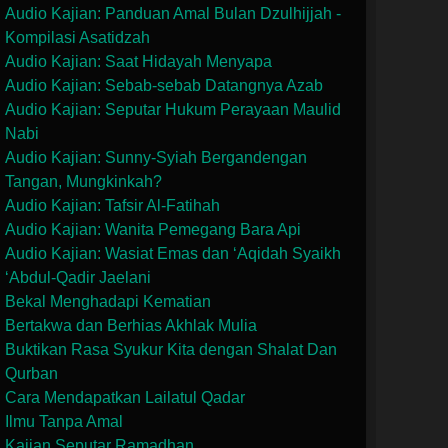
Audio Kajian: Panduan Amal Bulan Dzulhijjah -
Kompilasi Asatidzah
Audio Kajian: Saat Hidayah Menyapa
Audio Kajian: Sebab-sebab Datangnya Azab
Audio Kajian: Seputar Hukum Perayaan Maulid
Nabi
Audio Kajian: Sunny-Syiah Bergandengan
Tangan, Mungkinkah?
Audio Kajian: Tafsir Al-Fatihah
Audio Kajian: Wanita Pemegang Bara Api
Audio Kajian: Wasiat Emas dan ‘Aqidah Syaikh
‘Abdul-Qadir Jaelani
Bekal Menghadapi Kematian
Bertakwa dan Berhias Akhlak Mulia
Buktikan Rasa Syukur Kita dengan Shalat Dan
Qurban
Cara Mendapatkan Lailatul Qadar
Ilmu Tanpa Amal
Kajian Seputar Ramadhan