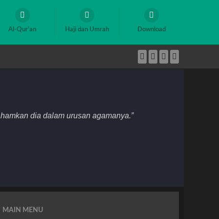
Al-Qur'an
Haji dan Umrah
Download
mahamkan dia dalam urusan agamanya.”
MAIN MENU