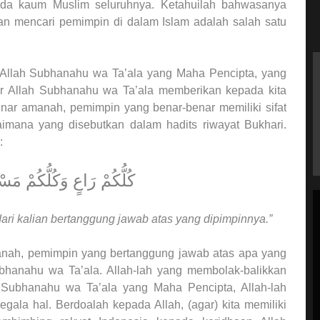
pada kaum Muslim seluruhnya. Ketahuilah bahwasanya
an mencari pemimpin di dalam Islam adalah salah satu
 Allah Subhanahu wa Ta’ala yang Maha Pencipta, yang
r Allah Subhanahu wa Ta’ala memberikan kepada kita
nar amanah, pemimpin yang benar-benar memiliki sifat
mana yang disebutkan dalam hadits riwayat Bukhari.
:
كُلُّكُمْ رَاعٍ وَكُلُّكُمْ مَسْ
dari kalian bertanggung jawab atas yang dipimpinnya.”
anah, pemimpin yang bertanggung jawab atas apa yang
bhanahu wa Ta’ala. Allah-lah yang membolak-balikkan
ah Subhanahu wa Ta’ala yang Maha Pencipta, Allah-lah
la hal. Berdoalah kepada Allah, (agar) kita memiliki