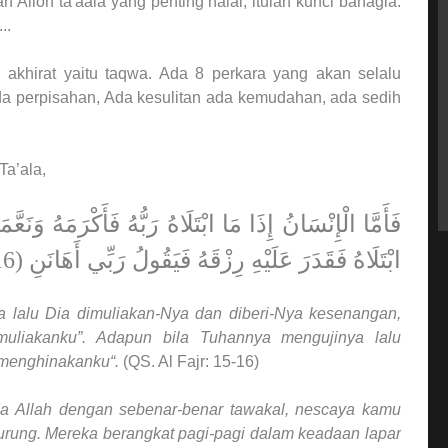
Alloh ta'aala yang penting halal, itulah kunci bahagia.
..
akhirat yaitu taqwa. Ada 8 perkara yang akan selalu
da perpisahan, Ada kesulitan ada kemudahan, ada sedih
Ta’ala,
ابْتَلَاهُ فَقَدَرَ عَلَيْهِ رِزْقَهُ فَيَقُولُ رَبِّي أَهَانَنِ (16)
 lalu Dia dimuliakan-Nya dan diberi-Nya kesenangan,
uliakanku”. Adapun bila Tuhannya mengujinya lalu
 menghinakanku“.
(QS. Al Fajr: 15-16)
da Allah dengan sebenar-benar tawakal, nescaya kamu
urung. Mereka berangkat pagi-pagi dalam keadaan lapar