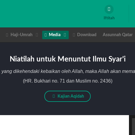
Iftitah
Haji-Umrah
Media
Download
Assunnah Qatar
Niatilah untuk Menuntut Ilmu Syar'i
 yang dikehendaki kebaikan oleh Allah, maka Allah akan me
(HR. Bukhari no. 71 dan Muslim no. 2436)
Kajian Aqidah