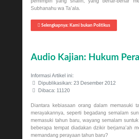
pemimpin yang shalih, yang benar-benar me
Subhanahu wa Ta’ala.
Selengkapnya: Kami bukan Politikus
Audio Kajian: Hukum Per
Informasi Artikel ini:
Dipublikasikan: 23 Desember 2012
Dibaca: 11120
Diantara kebiasaan orang dalam memasuki t
merayakannya, seperti begadang semalam suntu
memasuki tahun baru, wayang semalam suntuk 
beberapa tempat diadakan dzikir berjama’ah 
memandang perayaan tahun baru?