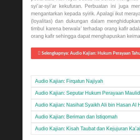
syi’ar-syi’ar kekufuran. Perbuatan ini juga 
mengantarkan kepada syirik. Apalagi ikut meray
(loyalitas) dan dukungan dalam menghidupkan s
timbul karena ber
wala’
terhadap orang kafir adal
orang kafir sehingga dapat menghapuskan keim
Selengkapnya: Audio Kajian: Hukum Perayaan Tah
Audio Kajian: Firqatun Najiyah
Audio Kajian: Seputar Hukum Perayaan Maulid
Audio Kajian: Nasihat Syaikh Ali bin Hasan Al
Audio Kajian: Beriman dan Istiqomah
Audio Kajian: Kisah Taubat dan Kejujuran Ka’ab