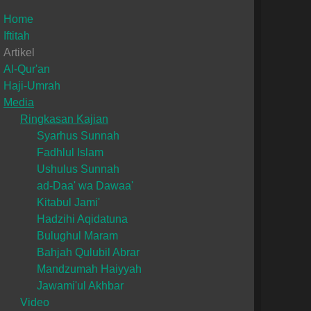
Home
Iftitah
Artikel
Al-Qur'an
Haji-Umrah
Media
Ringkasan Kajian
Syarhus Sunnah
Fadhlul Islam
Ushulus Sunnah
ad-Daa' wa Dawaa'
Kitabul Jami'
Hadzihi Aqidatuna
Bulughul Maram
Bahjah Qulubil Abrar
Mandzumah Haiyyah
Jawami'ul Akhbar
Video