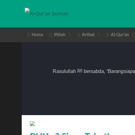
Home
Iftitah
Artikel
Al-Qur'an
Rasulullah ﷺ bersabda,
“Barangsiapa