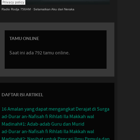
Radio Rodja 756AM
·
Selamatkan Aku dari Neraka
TAMU ONLINE
Saat ini ada 792 tamu online.
DAFTAR ISI ARTIKEL
16 Amalan yang dapat mengangkat Derajat di Surga
ad-Durar an-Nafisah fi Rihlati Ila Makkah wal
Madinah#1: Adab-adab Guru dan Murid
ad-Durar an-Nafisah fi Rihlati Ila Makkah wal
Madinah#2: Nasihat untuk Pencari Ilmu Pemula dan