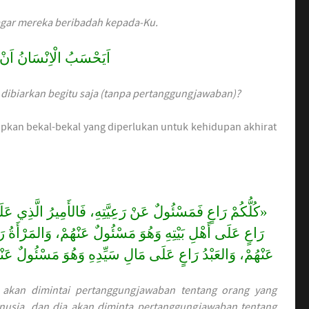
agar mereka beribadah kepada-Ku.
اَيَحْسَبُ الْاِنْسَانُ اَن
dibiarkan begitu saja (tanpa pertanggungjawaban)?
kan bekal-bekal yang diperlukan untuk kehidupan akhirat
كُلُّكُمْ رَاعٍ فَمَسْئُولٌ عَنْ رَعِيَّتِهِ، فَالأَمِيرُ الَّذِي عَ
رَاعٍ عَلَى أَهْلِ بَيْتِهِ وَهُوَ مَسْئُولٌ عَنْهُمْ، وَالمَرْأَةُ رَ
عَنْهُمْ، وَالعَبْدُ رَاعٍ عَلَى مَالِ سَيِّدِهِ وَهُوَ مَسْئُولٌ عَنْهُ،
 akan dimintai pertanggungjawaban tentang orang yang
usia, dan dia akan diminta pertanggungjawaban tentang