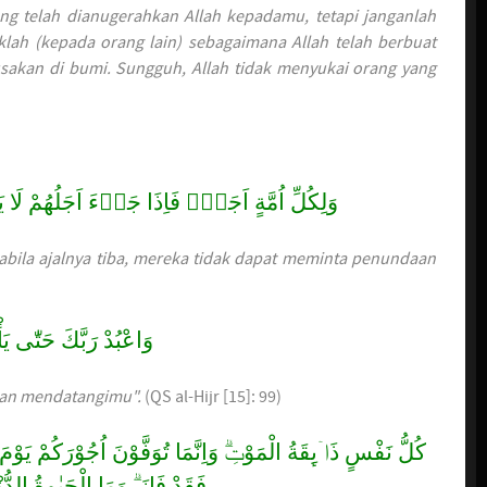
ang telah dianugerahkan Allah kepadamu, tetapi janganlah
lah (kepada orang lain) sebagaimana Allah telah berbuat
sakan di bumi. Sungguh, Allah tidak menyukai orang yang
وَلِكُلِّ اُمَّةٍ اَجَلٌۚ فَاِذَا جَاۤءَ اَجَلُهُمْ لَا ي
abila ajalnya tiba, mereka tidak dapat meminta penundaan
وَاعْبُدْ رَبَّكَ حَتّٰى يَأْ
ian mendatangimu".
(QS al-Hijr [15]: 99)
كُلُّ نَفْسٍ ذَاۤىِٕقَةُ الْمَوْتِۗ وَاِنَّمَا تُوَفَّوْنَ اُجُوْرَكُمْ يَوْمَ
فَقَدْ فَازَ ۗ وَمَا الْحَيٰوةُ الدُّنْيَ