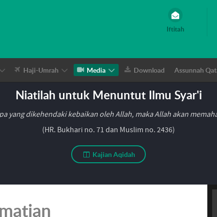
Iftitah
Haji-Umrah
Media
Download
Assunnah Qat
Niatilah untuk Menuntut Ilmu Syar'i
pa yang dikehendaki kebaikan oleh Allah, maka Allah akan mema
(HR. Bukhari no. 71 dan Muslim no. 2436)
Kajian Aqidah
matian