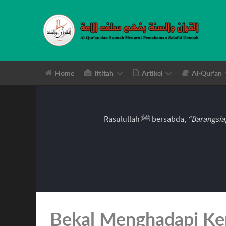
Home
Iftitah
Artikel
Al-Qur'an
Rasulullah ﷺ bersabda,
“Barangsia
Bekal Menghadapi Ke