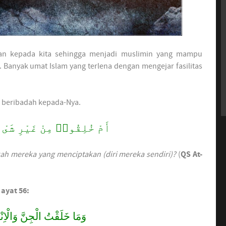
 Banyak umat Islam yang terlena dengan mengejar fasilitas
a kita diciptakan oleh Allâh ﷻ untuk beribadah kepada-Nya.
أَمْ خُلِقُوا۟ مِنْ غَيْرِ شَىْءٍ
ah mereka yang menciptakan (diri mereka sendiri)?
(
QS At-
 ayat 56:
وَمَا خَلَقْتُ الْجِنَّ وَالْاِنْس