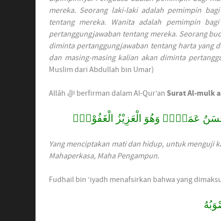
mereka. Seorang laki-laki adalah pemimpin bag
tentang mereka. Wanita adalah pemimpin bag
pertanggungjawaban tentang mereka. Seorang bud
diminta pertanggungjawaban tentang harta yang d
dan masing-masing kalian akan diminta pertang
Muslim dari Abdullah bin Umar)
Allâh ﷻ berfirman dalam Al-Qur’an
Surat Al-mulk a
ْۨ اَحْسَنُ عَمَلًاۗ وَهُوَ الْعَزِيْزُ الْغَفُوْرُۙ
Yang menciptakan mati dan hidup, untuk menguji ka
Mahaperkasa, Maha Pengampun.
Fudhail bin ‘iyadh menafsirkan bahwa yang dimaks
وَبُهُ