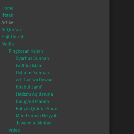
Home
Iftitah
Artikel
Al-Qur'an
Haji-Umrah
Media
Ringkasan Kajian
Syarhus Sunnah
Fadhlul Islam
Ushulus Sunnah
ad-Daa' wa Dawaa'
Kitabul Jami'
Hadzihi Aqidatuna
Bulughul Maram
Bahjah Qulubil Abrar
Mandzumah Haiyyah
Jawami'ul Akhbar
Video