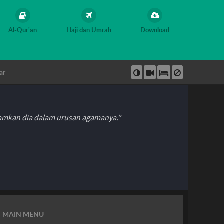
Al-Qur'an
Haji dan Umrah
Download
ar
hamkan dia dalam urusan agamanya.”
MAIN MENU