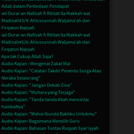
Adab dalam Perbedaan Pendapat
ad-Durar an-Nafisah fi Rihlati Ila Makkah wal
Madinah#3/4: Ahlussunnah Waljama'ah dan
Firqatun Najiyah
ad-Durar an-Nafisah fi Rihlati Ila Makkah wal
Madinah#5/6: Ahlussunnah Waljama'ah dan
Firqatun Najiyah
Apa tak Cukup Allah Saja?
Audio Kajian - Mengenal Zakat Mal
Audio Kajian: "Catatan Takdir Penentu Surga Atau
Neraka Seseorang"
Audio Kajian: "Jangan Dekati Zina"
Audio Kajian: "Mutiara yang Terjaga"
Audio Kajian: "Tanda-tanda Allah mencintai
hambaNya"
Audio Kajian: "Wahai Ibunda Baktiku Untukmu"
Audio Kajian: Bagaimana Memilih Guru
Audio Kajian: Bahasan Tuntas Ruqyah Syar’iyyah