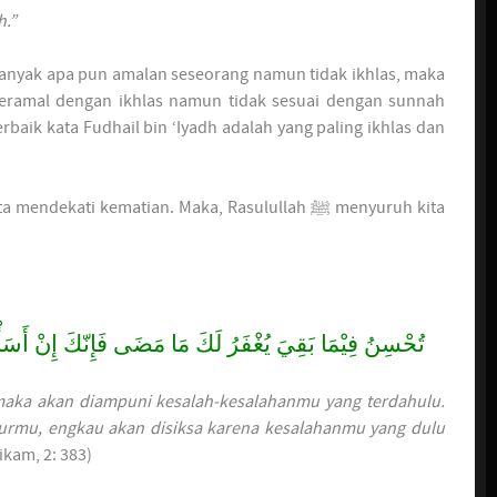
h.”
banyak apa pun amalan seseorang namun tidak ikhlas, maka
 beramal dengan ikhlas namun tidak sesuai dengan sunnah
rbaik kata Fudhail bin ‘Iyadh adalah yang paling ikhlas dan
kati kematian. Maka, Rasulullah ﷺ menyuruh kita
تُحْسِنُ فِيْمَا بَقِيَ يُغْفَرُ لَكَ مَا مَضَى فَإِنّكَ إِنْ أَسَ
 maka akan diampuni kesalah-kesalahanmu yang terdahulu.
umurmu, engkau akan disiksa karena kesalahanmu yang dulu
ikam, 2: 383)