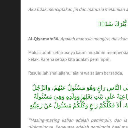
Aku tidak menciptakan jin dan manusia melainkan 
ْ يُّتْرَكَ سُدًىۗ
Al-Qiyamah:36.
Apakah manusia mengira, dia akan 
Maka sudah seharusnya kaum muslimin mempersiap
kelak. Karena setiap kita adalah pemimpin.
Rasulullah shallallahu 'alaihi wa sallam bersabda,
«لَى النَّاسِ رَاعٍ وَهُوَ مَسْئُولٌ عَنْهُمْ، وَالرَّجُلُ
اعِيَةٌ عَلَى بَيْتِ بَعْلِهَا وَوَلَدِهِ وَهِيَ مَسْئُولَةٌ
 أَلاَ فَكُلُّكُمْ رَاعٍ وَكُلُّكُمْ مَسْئُولٌ عَنْ رَعِيَّتِهِ
"Masing-masing kalian adalah pemimpin, dan ia
dipimpinnya. Penguasa adalah pemimpin bagi man