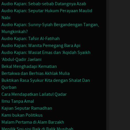
Audio Kajian: Sebab-sebab Datangnya Azab
Audio Kajian: Seputar Hukum Perayaan Maulid
Nabi
Audio Kajian: Sunny-Syiah Bergandengan Tangan,
Mungkinkah?
Audio Kajian: Tafsir Al-Fatihah
Audio Kajian: Wanita Pemegang Bara Api
Audio Kajian: Wasiat Emas dan ‘Aqidah Syaikh
‘Abdul-Qadir Jaelani
Bekal Menghadapi Kematian
Bertakwa dan Berhias Akhlak Mulia
Buktikan Rasa Syukur Kita dengan Shalat Dan
Qurban
Cara Mendapatkan Lailatul Qadar
Ilmu Tanpa Amal
Kajian Seputar Ramadhan
Kami bukan Politikus
Malam Pertama di Alam Barzakh
Menilik Sisi-sisi Baik di Balik Musibah