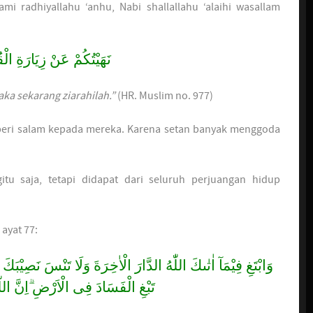
ami radhiyallahu ‘anhu, Nabi shallallahu ‘alaihi wasallam
نَهَيْتُكُمْ عَنْ زِيَارَةِ ال
ka sekarang ziarahilah.”
(HR. Muslim no. 977)
eri salam kepada mereka. Karena setan banyak menggoda
tu saja, tetapi didapat dari seluruh perjuangan hidup
 ayat 77:
وَابْتَغِ فِيْمَآ اٰتٰىكَ اللّٰهُ الدَّارَ الْاٰخِرَةَ وَلَا تَنْسَ نَصِيْبَك
تَبْغِ الْفَسَادَ فِى الْاَرْضِ ۗاِنَّ الل