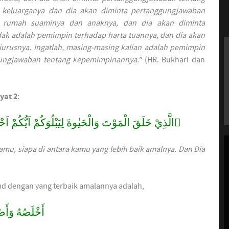
i keluarganya dan dia akan diminta pertanggungjawaban
i rumah suaminya dan anaknya, dan dia akan diminta
ak adalah pemimpin terhadap harta tuannya, dan dia akan
iurusnya. Ingatlah, masing-masing kalian adalah pemimpin
gungjawaban tentang kepemimpinannya."
(HR. Bukhari dan
yat 2
:
الَّذِيْ خَلَقَ الْمَوْتَ وَالْحَيٰوةَ لِيَبْلُوَكُمْ اَيُّكُم
mu, siapa di antara kamu yang lebih baik amalnya. Dan Dia
ud dengan yang terbaik amalannya adalah,
أَخْلَصُهُ وَأَصْ