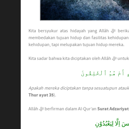
Kita bersyukur atas hidayah yang Allâh ﷻ berikan kepada kita sehingga menjadi muslimin yang mampu
membedakan tujuan hidup dan fasilitas kehidupan.
kehidupan, tapi melupakan tujuan hidup mereka.
Kita sadar bahw
 أَمْ هُمُ ٱلْخَٰلِقُونَ
Apakah mereka diciptakan tanpa sesuatupun atauk
Thur ayat 35
).
Allâh ﷻ berfirman dalam Al-Qur’an
Surat Adzariyat
َ اِلَّا لِيَعْبُدُوْنِ