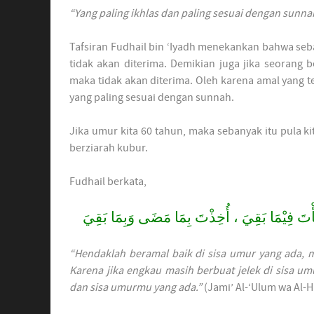
“Yang paling ikhlas dan paling sesuai dengan sunna
Tafsiran Fudhail bin ‘Iyadh menekankan bahwa se
tidak akan diterima. Demikian juga jika seorang
maka tidak akan diterima. Oleh karena amal yang te
yang paling sesuai dengan sunnah.
Jika umur kita 60 tahun, maka sebanyak itu pula kita mende
berziarah kubur.
Fudhail berkata,
أْتَ فِيْمَا بَقِيَ ، أُخِذْتَ بِمَا مَضَى وَبِمَا بَقِيَ
“Hendaklah beramal baik di sisa umur yang ada,
Karena jika engkau masih berbuat jelek di sisa 
dan sisa umurmu yang ada.”
(Jami’ Al-‘Ulum wa Al-H