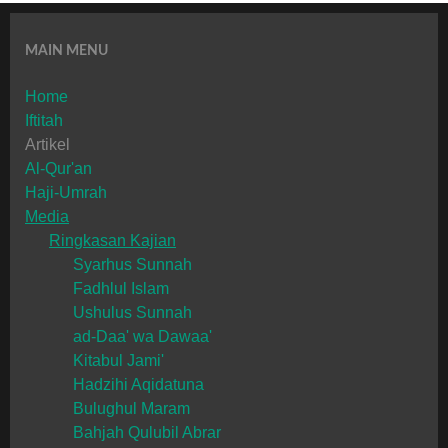
MAIN MENU
Home
Iftitah
Artikel
Al-Qur'an
Haji-Umrah
Media
Ringkasan Kajian
Syarhus Sunnah
Fadhlul Islam
Ushulus Sunnah
ad-Daa' wa Dawaa'
Kitabul Jami'
Hadzihi Aqidatuna
Bulughul Maram
Bahjah Qulubil Abrar