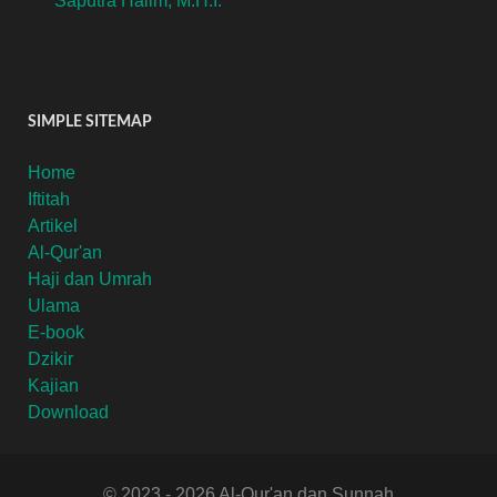
Saputra Halim, M.H.I.
SIMPLE SITEMAP
Home
Iftitah
Artikel
Al-Qur'an
Haji dan Umrah
Ulama
E-book
Dzikir
Kajian
Download
© 2023 - 2026 Al-Qur'an dan Sunnah