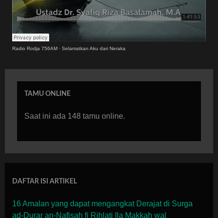
Radio Rodja 756AM
·
Selamatkan Aku dari Neraka
TAMU ONLINE
Saat ini ada 148 tamu online.
DAFTAR ISI ARTIKEL
16 Amalan yang dapat mengangkat Derajat di Surga
ad-Durar an-Nafisah fi Rihlati Ila Makkah wal