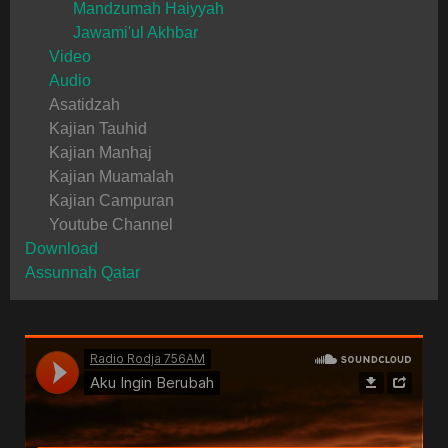
Mandzumah Haiyyah
Jawami'ul Akhbar
Video
Audio
Asatidzah
Kajian Tauhid
Kajian Manhaj
Kajian Muamalah
Kajian Campuran
Youtube Channel
Download
Assunnah Qatar