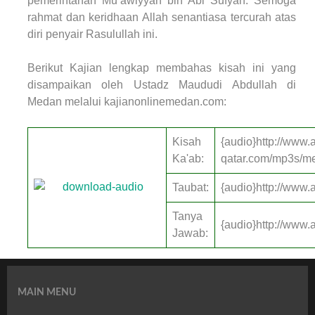
pemerintahan Mu’awiyyah bin Abi Sufyan. Semoga
rahmat dan keridhaan Allah senantiasa tercurah atas
diri penyair Rasulullah ini.
Berikut Kajian lengkap membahas kisah ini yang
disampaikan oleh Ustadz Maududi Abdullah di
Medan melalui kajianonlinemedan.com:
Kisah
{audio}http://www
Ka'ab:
qatar.com/mp3s/m
Taubat:
{audio}http://www
Tanya
{audio}http://www
Jawab:
MAIN MENU