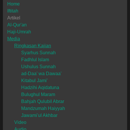
Home
Iftitah
Artikel
Al-Qur'an
Haji-Umrah
Media
Ringkasan Kajian
Syarhus Sunnah
Fadhlul Islam
Ushulus Sunnah
ad-Daa' wa Dawaa'
Kitabul Jami'
Hadzihi Aqidatuna
Bulughul Maram
Bahjah Qulubil Abrar
Mandzumah Haiyyah
Jawami'ul Akhbar
Video
Audio