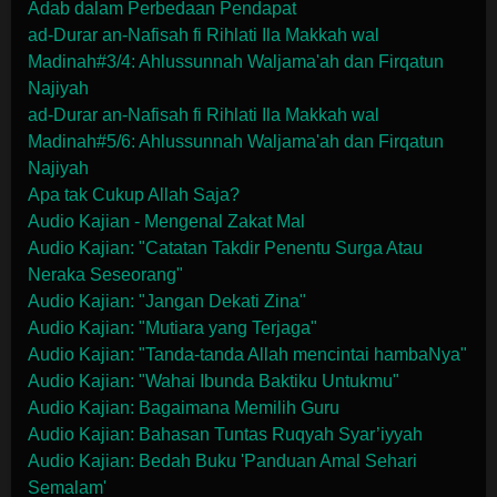
Adab dalam Perbedaan Pendapat
ad-Durar an-Nafisah fi Rihlati Ila Makkah wal
Madinah#3/4: Ahlussunnah Waljama'ah dan Firqatun
Najiyah
ad-Durar an-Nafisah fi Rihlati Ila Makkah wal
Madinah#5/6: Ahlussunnah Waljama'ah dan Firqatun
Najiyah
Apa tak Cukup Allah Saja?
Audio Kajian - Mengenal Zakat Mal
Audio Kajian: "Catatan Takdir Penentu Surga Atau
Neraka Seseorang"
Audio Kajian: "Jangan Dekati Zina"
Audio Kajian: "Mutiara yang Terjaga"
Audio Kajian: "Tanda-tanda Allah mencintai hambaNya"
Audio Kajian: "Wahai Ibunda Baktiku Untukmu"
Audio Kajian: Bagaimana Memilih Guru
Audio Kajian: Bahasan Tuntas Ruqyah Syar’iyyah
Audio Kajian: Bedah Buku 'Panduan Amal Sehari
Semalam'