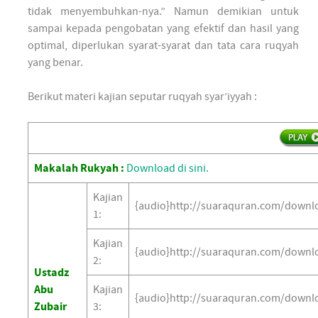
tidak menyembuhkan-nya.” Namun demikian untuk
sampai kepada pengobatan yang efektif dan hasil yang
optimal, diperlukan syarat-syarat dan tata cara ruqyah
yang benar.
Berikut materi kajian seputar ruqyah syar’iyyah :
Makalah Rukyah :
Download di sini.
Kajian
{audio}http://suaraquran.com/downl
1:
Kajian
{audio}http://suaraquran.com/downl
2:
Ustadz
Abu
Kajian
{audio}http://suaraquran.com/downl
Zubair
3: