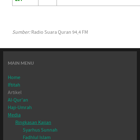
Sumber:
Radio Suara Quran 94,4 FM
MAIN MENU
Home
Iftitah
Artikel
Al-Qur'an
Haji-Umrah
Media
Ringkasan Kajian
Syarhus Sunnah
Fadhlul Islam