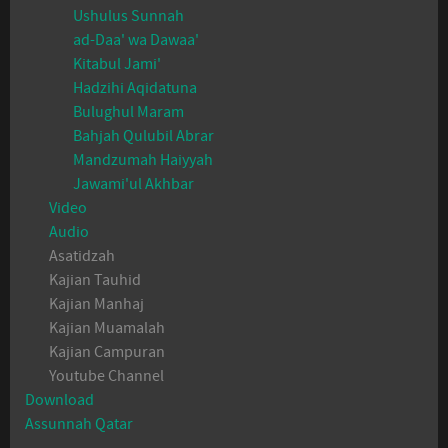
Ushulus Sunnah
ad-Daa' wa Dawaa'
Kitabul Jami'
Hadzihi Aqidatuna
Bulughul Maram
Bahjah Qulubil Abrar
Mandzumah Haiyyah
Jawami'ul Akhbar
Video
Audio
Asatidzah
Kajian Tauhid
Kajian Manhaj
Kajian Muamalah
Kajian Campuran
Youtube Channel
Download
Assunnah Qatar