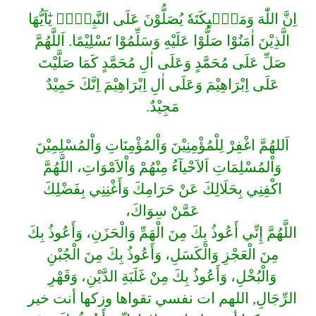
اِنَّ اللّٰهَ وَمَلٰۤىِٕكَتَهٗ يُصَلُّوْنَ عَلَى النَّبِيِّۗ يٰٓاَيُّهَا
الَّذِيْنَ اٰمَنُوْا صَلُّوْا عَلَيْهِ وَسَلِّمُوْا تَسْلِيْمًا. اَللَّهُمَّ
صَلِّ عَلَى مُحَمَّدٍ وَعَلَى اٰلِ مُحَمَّدٍ كَمَا صَلَّيْتَ
عَلَى اِبْرَاهِيْمَ وَعَلَى اٰلِ اِبْرَاهِيْمَ اِنَّكَ حَمِيْدٌ
مَجِيْدٌ.
اَللهُمَّ اغْفِرْ لِلْمُؤْمِنِيْنَ وَاْلمُؤْمِنَاتِ وَاْلمُسْلِمِيْنَ
وَاْلمُسْلِمَاتِ اَلاَحْيآءُ مِنْهُمْ وَاْلاَمْوَاتِ، اللَّهُمَّ
اكْفِنِي بِحَلَالِكَ عَنْ حَرَامِكَ وَأَغْنِنِي بِفَضْلِكَ
عَمَّنْ سِوَاكَ،
اللَّهُمَّ إِنِّي أَعُوذُ بِكَ مِنَ الْهَمِّ وَالْحَزَنِ، وَأَعُوذُ بِكَ
مِنَ الْعَجْزِ وَالْكَسَلِ، وَأَعُوذُ بِكَ مِنَ الْجُبْنِ
وَالْبُخْلِ، وَأَعُوذُ بِكَ مِنْ غَلَبَةِ الدَّيْنِ، وَقَهْرِ
الرِّجَالِ, اللهم ات نفسي تقواها وزكها أنت خير