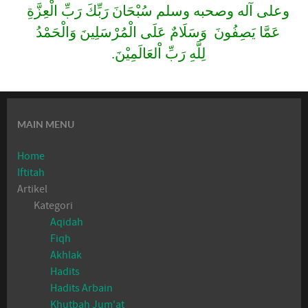
وعلى آله وصحبه وسلم سُبْحَانَ رَبِّكَ رَبِّ الْعِزَّةِ
عَمَّا يَصِفُونَ وَسَلَامٌ عَلَى الْمُرْسَلِينَ وَالْحَمْدُ
لِلَّهِ رَبِّ اْلعَالَمِيْنَ.
MAIN MENU
Home
Iftitah
Artikel
Kategori
Aqidah
Fiqh
Akhlak
Hadits
Hadits Arbain
Khutbah Jum'at