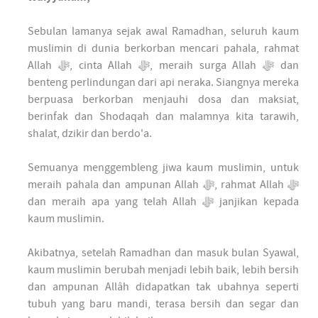
Sebulan lamanya sejak awal Ramadhan, seluruh kaum
muslimin di dunia berkorban mencari pahala, rahmat
Allah ﷻ, cinta Allah ﷻ, meraih surga Allah ﷻ dan
benteng perlindungan dari api neraka. Siangnya mereka
berpuasa berkorban menjauhi dosa dan maksiat,
berinfak dan Shodaqah dan malamnya kita tarawih,
shalat, dzikir dan berdo'a.
Semuanya menggembleng jiwa kaum muslimin, untuk
meraih pahala dan ampunan Allah ﷻ, rahmat Allah ﷻ
dan meraih apa yang telah Allah ﷻ janjikan kepada
kaum muslimin.
Akibatnya, setelah Ramadhan dan masuk bulan Syawal,
kaum muslimin berubah menjadi lebih baik, lebih bersih
dan ampunan Allâh didapatkan tak ubahnya seperti
tubuh yang baru mandi, terasa bersih dan segar dan