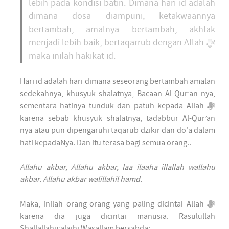
lebih pada kondisi batin. Dimana hari id adalah
dimana dosa diampuni, ketakwaannya
bertambah, amalnya bertambah, akhlak
menjadi lebih baik, bertaqarrub dengan Allah ﷻ
maka inilah hakikat id.
Hari id adalah hari dimana seseorang bertambah amalan
sedekahnya, khusyuk shalatnya, Bacaan Al-Qur’an nya,
sementara hatinya tunduk dan patuh kepada Allah ﷻ
karena sebab khusyuk shalatnya, tadabbur Al-Qur’an
nya atau pun dipengaruhi taqarub dzikir dan do'a dalam
hati kepadaNya. Dan itu terasa bagi semua orang..
Allahu akbar, Allahu akbar, laa ilaaha illallah wallahu
akbar. Allahu akbar walillahil hamd.
Maka, inilah orang-orang yang paling dicintai Allah ﷻ
karena dia juga dicintai manusia. Rasulullah
Shallallahu’alaihi Wasallam bersabda: