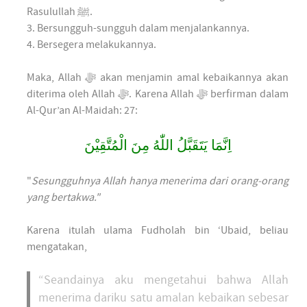
Rasulullah ﷺ.
3. Bersungguh-sungguh dalam menjalankannya.
4. Bersegera melakukannya.
Maka, Allah ﷻ akan menjamin amal kebaikannya akan
diterima oleh Allah ﷻ. Karena Allah ﷻ berfirman dalam
Al-Qur’an Al-Maidah: 27:
اِنَّمَا يَتَقَبَّلُ اللّٰهُ مِنَ الْمُتَّقِيْنَ
"
Sesungguhnya Allah hanya menerima dari orang-orang
yang bertakwa."
Karena itulah ulama Fudholah bin ‘Ubaid, beliau
mengatakan,
“Seandainya aku mengetahui bahwa Allah
menerima dariku satu amalan kebaikan sebesar