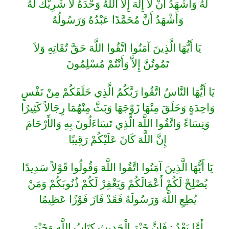
لَهُ وَأَشْهَدُ أَنْ لاَ إِلَهَ إِلاَّ اللَّهُ وَحْدَهُ لاَ شَرِيْكَ لَهُ
وَأَشْهَدُ أَنَّ مُحَمَّدًا عَبْدُهُ وَرَسُولُهُ
يَا أَيُّهَا الَّذِينَ آمَنُوا اتَّقُوا اللَّهَ حَقَّ تُقَاتِهِ وَلاَ
تَمُوتُنَّ إِلاَّ وَأَنْتُمْ مُسْلِمُونَ
يَا أَيُّهَا النَّاسُ اتَّقُوا رَبَّكُمُ الَّذِي خَلَقَكُمْ مِنْ نَفْسٍ
وَاحِدَةٍ وَخَلَقَ مِنْهَا زَوْجَهَا وَبَثَّ مِنْهُمَا رِجَالاً كَثِيرًا
وَنِسَاءً وَاتَّقُوا اللَّهَ الَّذِي تَسَاءَلُونَ بِهِ وَالأََرْحَامَ
إِنَّ اللَّهَ كَانَ عَلَيْكُمْ رَقِيبًا
يَا أَيُّهَا الَّذِينَ آمَنُوا اتَّقُوا اللَّهَ وَقُولُوا قَوْلاً سَدِيدًا
يُصْلِحْ لَكُمْ أَعْمَالَكُمْ وَيَغْفِرْ لَكُمْ ذُنُوبَكُمْ وَمَنْ
يُطِعِ اللَّهَ وَرَسُولَهُ فَقَدْ فَازَ فَوْزًا عَظِيمًا
أَمَّا بَعْدُ : فَإِنَّ خَيْرَ الْحَدِيثِ كِتَابُ اللَّهِ وَخَيْرَ