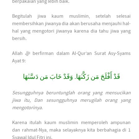
berpakaian yang lebih baik.
Begitulah jiwa kaum muslimin, setelah selesai
membersihkan jiwanya dia akan berusaha menjauhi hal-
hal yang mengotori jiwanya karena dia tahu jiwa yang
bersih.
Allah ﷻ berfirman dalam Al-Qur’an Surat Asy-Syams
Ayat 9:
قَدْ أَفْلَحَ مَن زَكَّىٰهَا. وَقَدْ خَابَ مَن دَسَّىٰهَا
Sesungguhnya beruntunglah orang yang mensucikan
jiwa itu, Dan sesungguhnya merugilah orang yang
mengotorinya.
Karena itulah kaum muslimin memperoleh ampunan
dan rahmat-Nya, maka selayaknya kita berbahagia di 1
Syawal Idul Fitri ini.