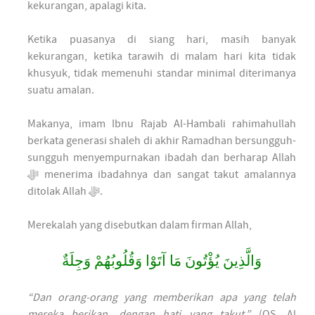
kekurangan, apalagi kita.
Ketika puasanya di siang hari, masih banyak
kekurangan, ketika tarawih di malam hari kita tidak
khusyuk, tidak memenuhi standar minimal diterimanya
suatu amalan.
Makanya, imam Ibnu Rajab Al-Hambali rahimahullah
berkata generasi shaleh di akhir Ramadhan bersungguh-
sungguh menyempurnakan ibadah dan berharap Allah
ﷻ menerima ibadahnya dan sangat takut amalannya
ditolak Allah ﷻ.
Merekalah yang disebutkan dalam firman Allah,
وَالَّذِينَ يُؤْتُونَ مَا آتَوْا وَقُلُوبُهُمْ وَجِلَةٌ
“Dan orang-orang yang memberikan apa yang telah
mereka berikan, dengan hati yang takut.”
(QS. Al