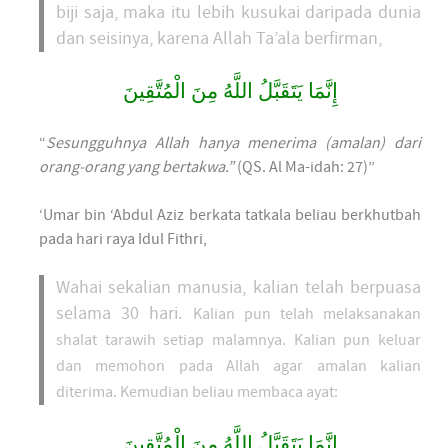
biji saja, maka itu lebih kusukai daripada dunia
dan seisinya, karena Allah Ta’ala berfirman,
إِنَّمَا يَتَقَبَّلُ اللَّهُ مِنَ الْمُتَّقِينَ
“
Sesungguhnya Allah hanya menerima (amalan) dari
orang-orang yang bertakwa.”
(QS. Al Ma-idah: 27)”
‘Umar bin ‘Abdul Aziz berkata tatkala beliau berkhutbah
pada hari raya Idul Fithri,
Wahai sekalian manusia, kalian telah berpuasa
selama 30 hari.
Kalian pun telah melaksanakan
shalat tarawih setiap malamnya.
Kalian pun keluar
dan memohon pada Allah agar amalan kalian
diterima. Kemudian beliau membaca ayat:
إِنَّمَا يَتَقَبَّلُ اللَّهُ مِنَ الْمُتَّقِينَ