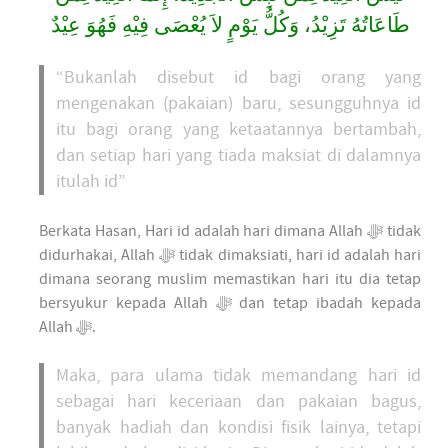
طَاعَاتُهُ تَزِيْدُ، وَكُلُّ يَوْمٍ لاَ يُعْصَى فِيْهِ فَهُوَ عِيْدٌ
“Bukanlah disebut id bagi orang yang
mengenakan (pakaian) baru, sesungguhnya id
itu bagi orang yang ketaatannya bertambah,
dan setiap hari yang tiada maksiat di dalamnya
itulah id”
Berkata Hasan, Hari id adalah hari dimana Allah ﷻ tidak
didurhakai, Allah ﷻ tidak dimaksiati, hari id adalah hari
dimana seorang muslim memastikan hari itu dia tetap
bersyukur kepada Allah ﷻ dan tetap ibadah kepada
Allah ﷻ.
Maka, para ulama tidak memandang hari id
sebagai hari keceriaan dan pakaian bagus,
banyak hadiah dan kondisi fisik lainya, tetapi