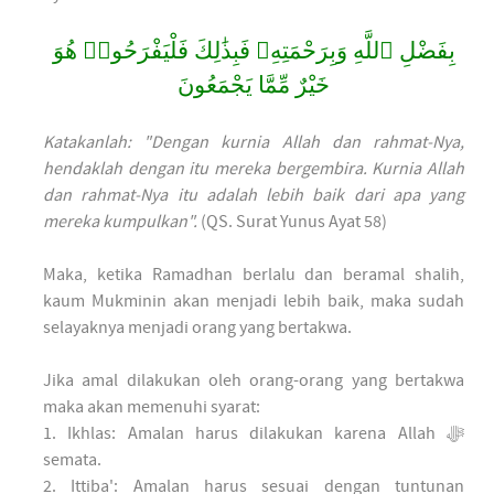
بِفَضْلِ ٱللَّهِ وَبِرَحْمَتِهِۦ فَبِذَٰلِكَ فَلْيَفْرَحُوا۟ هُوَ
خَيْرٌ مِّمَّا يَجْمَعُونَ
Katakanlah: "Dengan kurnia Allah dan rahmat-Nya,
hendaklah dengan itu mereka bergembira. Kurnia Allah
dan rahmat-Nya itu adalah lebih baik dari apa yang
mereka kumpulkan".
(QS. Surat Yunus Ayat 58)
Maka, ketika Ramadhan berlalu dan beramal shalih,
kaum Mukminin akan menjadi lebih baik, maka sudah
selayaknya menjadi orang yang bertakwa.
Jika amal dilakukan oleh orang-orang yang bertakwa
maka akan memenuhi syarat:
1. Ikhlas: Amalan harus dilakukan karena Allah ﷻ
semata.
2. Ittiba': Amalan harus sesuai dengan tuntunan