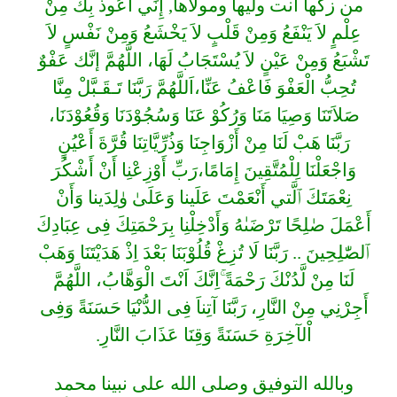
من زكها أنت وليها ومولاها, إِنِّي أَعُوذُ بِكَ مِنْ
عِلْمٍ لاَ يَنْفَعُ وَمِنْ قَلْبٍ لاَ يَخْشَعُ وَمِنْ نَفْسٍ لاَ
تَشْبَعُ وَمِنْ عَيْنٍ لاَ يُسْتَجَابُ لَهَا، اللَّهُمَّ إنَّك عَفْوٌ
تُحِبُّ الْعَفْوَ فَاعْفُ عَنِّا،اَللَّهُمَّ رَبَّنَا تَـقَـبَّلْ مِنَّا
صَلاَتَنَا وَصِيَا مَنَا وَرُكُوْ عَنَا وَسُجُوْدَنَا وَقُعُوْدَنَا،
رَبَّنَا هَبْ لَنَا مِنْ أَزْوَاجِنَا وَذُرِّيَّاتِنَا قُرَّةَ أَعْيُنٍ
وَاجْعَلْنَا لِلْمُتَّقِينَ إِمَامًا،رَبِّ أَوْزِعْنِا أَنْ أَشْكُرَ
نِعْمَتَكَ ٱلَّتي أَنْعَمْتَ عَلَينا وَعَلَىٰ وٰلِدَينا وَأَنْ
أَعْمَلَ صٰلِحًا تَرْضَىٰهُ وَأَدْخِلْنِا بِرَحْمَتِكَ فِى عِبَادِكَ
ٱلصّٰلِحِينَ .. رَبَّنَا لَا تُزِغْ قُلُوْبَنَا بَعْدَ اِذْ هَدَيْتَنَا وَهَبْ
لَنَا مِنْ لَّدُنْكَ رَحْمَةً ۚاِنَّكَ اَنْتَ الْوَهَّابُ، اللَّهُمَّ
أَجِرْنِي مِنْ النَّارِ، رَبَّنَا آتِناَ فِى الدُّنْيَا حَسَنَةً وَفِى
اْلآخِرَةِ حَسَنَةً وَقِنَا عَذَابَ النَّارِ.
وبالله التوفيق وصلى الله على نبينا محمد