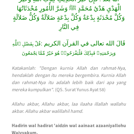
الْهَدْيِ هَدْيُ مُحَمَّدٍ ﷺ وَشَرَّ الأُمُورِ مُحْدَثَاتُهَا
وَكُلَّ مُحْدَثَةٍ بِدْعَةٌ وَكُلَّ بِدْعَةٍ ضَلاَلَةٌ وَكُلُّ ضَلاَلَةٍ
فِي النَّارِ
قَالَ الله تعالى في القرآن الكريم :
قُلْ بِفَضْلِ ٱللَّهِ
وَبِرَحْمَتِهِۦ فَبِذَٰلِكَ فَلْيَفْرَحُوا۟ هُوَ خَيْرٌ مِّمَّا يَجْمَعُونَ
Katakanlah: "Dengan kurnia Allah dan rahmat-Nya,
hendaklah dengan itu mereka bergembira. Kurnia Allah
dan rahmat-Nya itu adalah lebih baik dari apa yang
mereka kumpulkan"
. (QS. Surat Yunus Ayat 58)
Allahu akbar, Allahu akbar, laa ilaaha illallah wallahu
akbar. Allahu akbar walillahil hamd.
Hadirin wal hadirat 'aidzin wal aainaat azaaniyallohu
Waiyyakum,