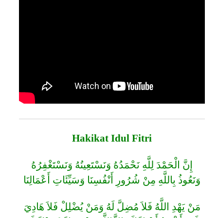
Hakikat Idul Fitri
إِنَّ الْحَمْدَ لِلَّهِ نَحْمَدُهُ وَنَسْتَعِينُهُ وَنَسْتَغْفِرُهُ
وَنَعُوذُ بِاللَّهِ مِنْ شُرُورِ أَنْفُسِنَا وَسَيِّئَاتِ أَعْمَالِنَا
مَنْ يَهْدِ اللَّهُ فَلاَ مُضِلَّ لَهُ وَمَنْ يُضْلِلْ فَلاَ هَادِيَ