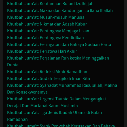
Khutbah Jum'at: Keutamaan Bulan Dzulhijjah
Khutbah Jum'at: Makna dan Kandungan La Ilaha Illallah
Khutbah Jum'at: Musuh-musuh Manusia
Khutbah Jum'at: Nikmat dan Adzab Kubur
Khutbah Jum'at: Pentingnya Menjaga Lisan
Khutbah Jum'at: Pentingnya Pendidikan
Khutbah Jum'at: Peringatan dari Bahaya Godaan Harta
Khutbah Jum'at: Peristiwa Hari Akhir
Khutbah Jum'at: Perjalanan Ruh ketika Meninggalkan
Dunia
Khutbah Jum'at: Refleksi Akhir Ramadhan
Khutbah Jum'at: Sudah Terujikah Iman Kita
Khutbah Jum'at: Syahadat Muhammad Rasulullah, Makna
Dan Konsekwensinya
Khutbah Jum'at: Urgensi Tauhid Dalam Mengangkat
Derajat Dan Martabat Kaum Muslimin
Khutbah Jum'at:Tiga Jenis Ibadah Utama di Bulan
Ramadhan
Khutbah Juma't: Syirik Penyebab Kerusakan Dan Bahaya