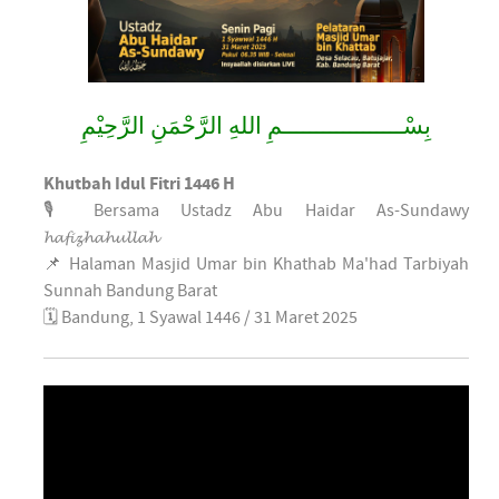
بِسْــــــــــــــــــمِ اللهِ الرَّحْمَنِ الرَّحِيْمِ
Khutbah Idul Fitri 1446 H
🎙️ Bersama Ustadz Abu Haidar As-Sundawy
𝓱𝓪𝓯𝓲𝔃𝓱𝓪𝓱𝓾𝓵𝓵𝓪𝓱
📌 Halaman Masjid Umar bin Khathab Ma'had Tarbiyah
Sunnah Bandung Barat
🗓️ Bandung, 1 Syawal 1446 / 31 Maret 2025