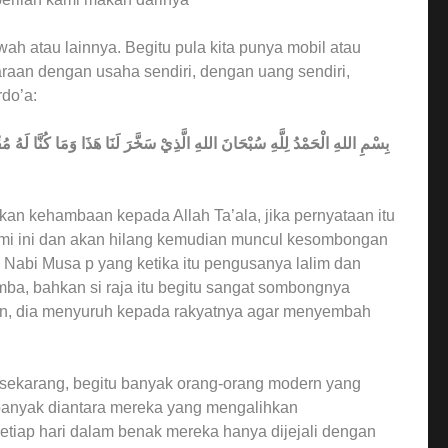
wah atau lainnya. Begitu pula kita punya mobil atau
raan dengan usaha sendiri, dengan uang sendiri,
do’a:
بِسْمِ اللهِ الْحَمْدُ لِلَّهِ سُبْحَانَ اللهِ الَّذِيْ سَخَّرَ لَنَا هَذَا وَمَا كُنَّا لَهُ مُق
akan kehambaan kepada Allah Ta’ala, jika pernyataan itu
bumi ini dan akan hilang kemudian muncul kesombongan
n Nabi Musa p yang ketika itu pengusanya lalim dan
ba, bahkan si raja itu begitu sangat sombongnya
an, dia menyuruh kepada rakyatnya agar menyembah
sekarang, begitu banyak orang-orang modern yang
banyak diantara mereka yang mengalihkan
tiap hari dalam benak mereka hanya dijejali dengan