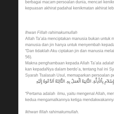
berbagai macam persoalan dunia, mencari keni
kepuasan akhirat padahal kenikmatan akhirat lebi
Ihwan Fillah rahimakumullah
Allah Ta’ala menciptakan manusia bukan untuk m
manusia dan jin hanya untuk menyembah kepad
“Dan tidaklah Aku ciptakan jin dan manusia mel
56).
Makna penghambaan kepada Allah Ta’ala adala
kan kepadaNya dalam berdo’a, tentang hal ini 
Syarah Tsalasah Usul, memaparkan persoalan pe
“Pertama adalah ilmu, yaitu mengenal Allah, men
kedua mengamalkannya ketiga mendakwakannya
Ikhwan fillah rahimakumullah.