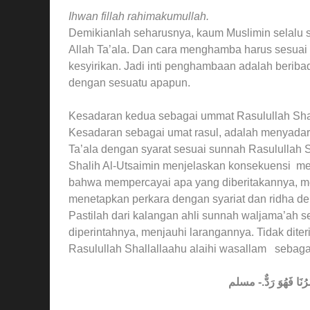
Ihwan fillah rahimakumullah.
Demikianlah seharusnya, kaum Muslimin selalu s
Allah Ta’ala. Dan cara menghamba harus sesuai
kesyirikan. Jadi inti penghambaan adalah beriba
dengan sesuatu apapun.
Kesadaran kedua sebagai ummat Rasulullah Shal
Kesadaran sebagai umat rasul, adalah menyadari
Ta’ala dengan syarat sesuai sunnah Rasulullah 
Shalih Al-Utsaimin menjelaskan konsekuensi m
bahwa mempercayai apa yang diberitakannya, me
menetapkan perkara dengan syariat dan ridha d
Pastilah dari kalangan ahli sunnah waljama’ah
diperintahnya, menjauhi larangannya. Tidak dit
Rasulullah Shallallaahu alaihi wasallam sebaga
ْرُنَا فَهُوَ رَدٌّ.- مسلم