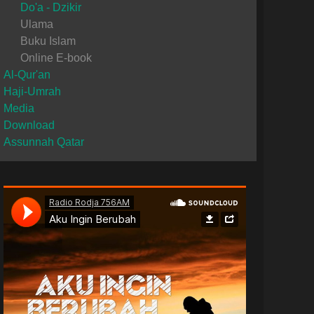
Do'a - Dzikir
Ulama
Buku Islam
Online E-book
Al-Qur'an
Haji-Umrah
Media
Download
Assunnah Qatar