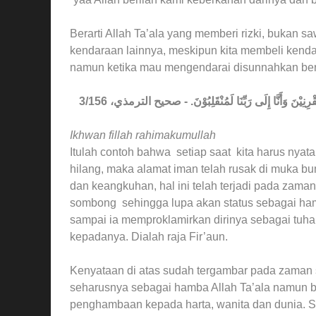
Berarti Allah Ta’ala yang memberi rizki, bukan sa
kendaraan lainnya, meskipun kita membeli kenda
namun ketika mau mengendarai disunnahkan ber
ْرِنِيْنَ وَأَنَّا إِلَى رَبِّنَا لَمُنْقَلِبُوْنَ. - صحيح الترمذي، 3/156
Ikhwan fillah rahimakumullah
Itulah contoh bahwa setiap saat kita harus nyat
hilang, maka alamat iman telah rusak di muka 
dan keangkuhan, hal ini telah terjadi pada zama
sombong sehingga lupa akan status sebagai ham
sampai ia memproklamirkan dirinya sebagai tuh
kepadanya. Dialah raja Fir’aun.
Kenyataan di atas sudah tergambar pada zaman 
seharusnya sebagai hamba Allah Ta’ala namun 
penghambaan kepada harta, wanita dan dunia. Se