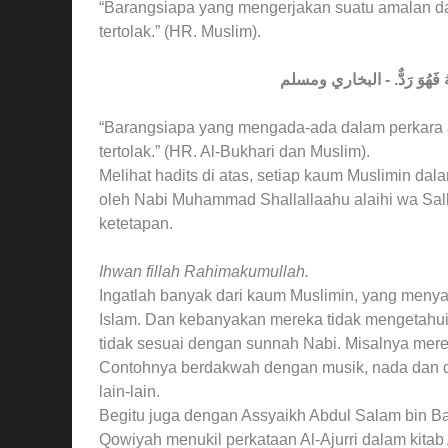
“Barangsiapa yang mengerjakan suatu amalan da
tertolak.” (HR. Muslim).
ِنْهُ فَهُوَ رَدٌّ. - البخاري ومسلم
“Barangsiapa yang mengada-ada dalam perkara a
tertolak.” (HR. Al-Bukhari dan Muslim).
Melihat hadits di atas, setiap kaum Muslimin da
oleh Nabi Muhammad Shallallaahu alaihi wa Sall
ketetapan.
Ihwan fillah Rahimakumullah.
Ingatlah banyak dari kaum Muslimin, yang meny
Islam. Dan kebanyakan mereka tidak mengetahui
tidak sesuai dengan sunnah Nabi. Misalnya mer
Contohnya berdakwah dengan musik, nada dan da
lain-lain.
Begitu juga dengan Assyaikh Abdul Salam bin Ba
Qowiyah menukil perkataan Al-Ajurri dalam kitab