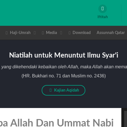
Iftitah
Haji-Umrah
Media
Download
Assunnah Qatar
Niatilah untuk Menuntut Ilmu Syar'i
 yang dikehendaki kebaikan oleh Allah, maka Allah akan me
(HR. Bukhari no. 71 dan Muslim no. 2436)
Kajian Aqidah
ba Allah Dan Ummat Nabi