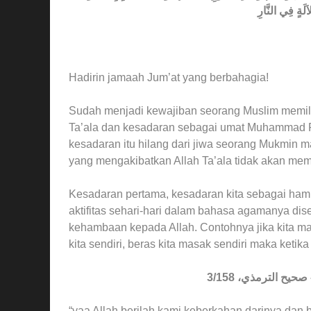
Hadirin jamaah Jum’at yang berbahagia!
Sudah menjadi kewajiban seorang Muslim memili
Ta’ala dan kesadaran sebagai umat Muhammad Ra
kesadaran itu hilang dari jiwa seorang Mukmin
yang mengakibatkan Allah Ta’ala tidak akan mem
Kesadaran pertama, kesadaran kita sebagai hamb
aktifitas sehari-hari dalam bahasa agamanya disebut (إِظْهَاُر الْعُبُوْدِيَّةِ) Sebagai misal m
kehambaan kepada Allah. Contohnya jika kita m
kita sendiri, beras kita masak sendiri maka ket
نْهُ - صحيح الترمذي، 3/158
“yaa Allah berilah kami keberkahan darinya dan 