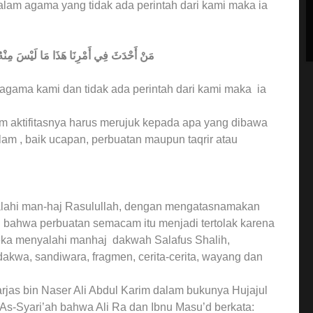
lam agama yang tidak ada perintah dari kami maka ia
مَنْ أَحْدَثَ فِي أَمْرِنَا هَذَا مَا لَيْسَ م
gama kami dan tidak ada perintah dari kami maka ia
lam aktifitasnya harus merujuk kepada apa yang dibawa
am , baik ucapan, perbuatan maupun taqrir atau
alahi man-haj Rasulullah, dengan mengatasnamakan
 bahwa perbuatan semacam itu menjadi tertolak karena
eka menyalahi manhaj dakwah Salafus Shalih,
kwa, sandiwara, fragmen, cerita-cerita, wayang dan
rjas bin Naser Ali Abdul Karim dalam bukunya Hujajul
 As-Syari’ah bahwa Ali Ra dan Ibnu Masu’d berkata: