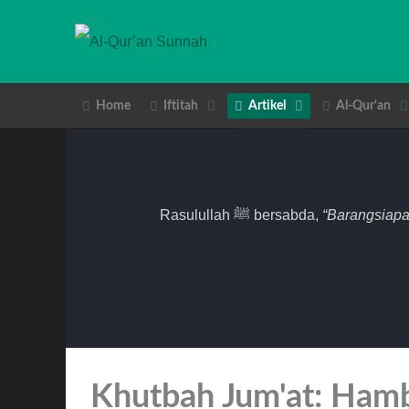
Home
Iftitah
Artikel
Al-Qur'an
Rasulullah ﷺ bersabda,
“Barangsiapa
Khutbah Jum'at: Ham