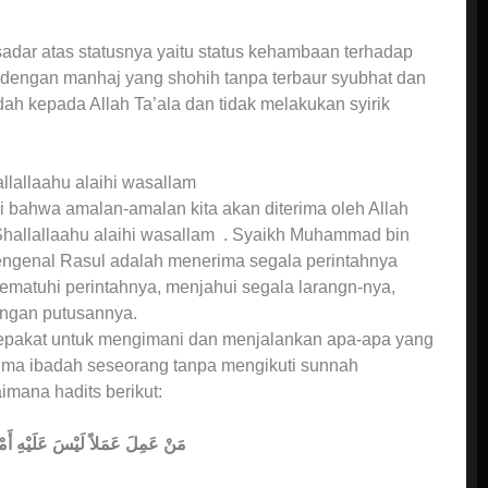
adar atas statusnya yaitu status kehambaan terhadap
 dengan manhaj yang shohih tanpa terbaur syubhat dan
dah kepada Allah Ta’ala dan tidak melakukan syirik
lallaahu alaihi wasallam
 bahwa amalan-amalan kita akan diterima oleh Allah
Shallallaahu alaihi wasallam . Syaikh Muhammad bin
engenal Rasul adalah menerima segala perintahnya
matuhi perintahnya, menjahui segala larangn-nya,
engan putusannya.
 sepakat untuk mengimani dan menjalankan apa-apa yang
erima ibadah seseorang tanpa mengikuti sunnah
imana hadits berikut:
مَنْ عَمِلَ عَمَلاً لَيْسَ عَلَيْهِ أَم