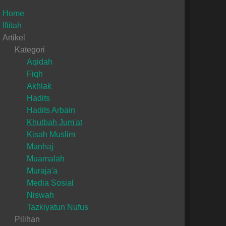
Home
Iftitah
Artikel
Kategori
Aqidah
Fiqh
Akhlak
Hadits
Hadits Arbain
Khutbah Jum'at
Kisah Muslim
Manhaj
Muamalah
Muraja'a
Media Sosial
Niswah
Tazkiyatun Nufus
Pilihan