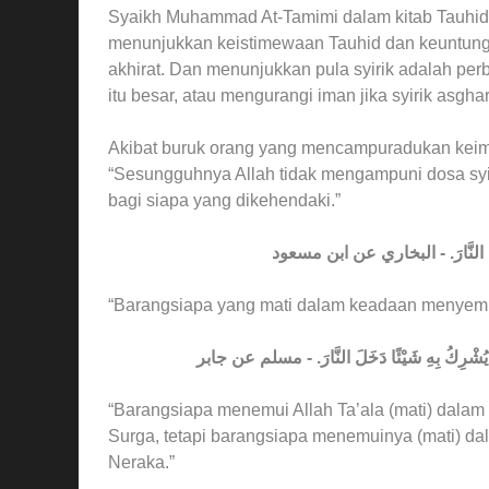
Syaikh Muhammad At-Tamimi dalam kitab Tauhid,
menunjukkan keistimewaan Tauhid dan keuntunga
akhirat. Dan menunjukkan pula syirik adalah per
itu besar, atau mengurangi iman jika syirik asghar (
Akibat buruk orang yang mencampuradukan keima
“Sesungguhnya Allah tidak mengampuni dosa syiri
bagi siapa yang dikehendaki.”
 دَخَلَ النَّارَ. - البخاري عن ابن مسعود
“Barangsiapa yang mati dalam keadaan menyemb
قِيَ يُشْرِكُ بِهِ شَيْئًا دَخَلَ النَّارَ. - مسلم عن جابر
“Barangsiapa menemui Allah Ta’ala (mati) dalam 
Surga, tetapi barangsiapa menemuinya (mati) da
Neraka.”