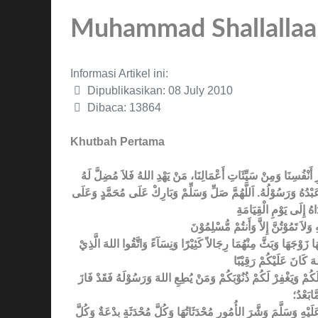
Muhammad Shallallaah
Informasi Artikel ini:
Dipublikasikan: 08 July 2010
Dibaca: 13864
Khutbah Pertama
رِ أَنْفُسِنَا وَمِنْ سَيِّئَاتِ أَعْمَالِنَا، مَنْ يَهْدِ اللهُ فَلاَ مُضِلَّ لَهُ
ا عَبْدُهُ وَرَسُوْلُهُ. اَللَّهُمَّ صَلِّ وَسَلِّمْ وَبَارِكْ عَلَى مُحَمَّدٍ وَعَلَى
َا زَوْجَهَا وَبَثَّ مِنْهُمَا رِجَالاً كَثِيْرًا وَنِسَآءً وَاتَّقُوا اللهَ الَّذِيْ
مَالَكُمْ وَيَغْفِرْ لَكُمْ ذُنُوْبَكُمْ وَمَنْ يُطِعِ اللهَ وَرَسُوْلَهُ فَقَدْ فَازَ
َابَعْدُ؛
ِ وَسَلَّمَ وَشَّرَ الأُمُورِ مُحْدَثَاتُهَا وَكُلَّ مُحْدَثَةٍ بِدْعَةٌ وَكُلَّ