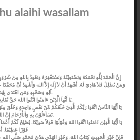
u alaihi wasallam
إِنَّ الْحَمْدَ لِلَّهِ نَحْمَدُهُ وَنَسْتَعِيْنُهُ وَنَسْتَغْفِرُهْ وَنَعُوذُ بِاللهِ مِنْ شُرُوْ
وَمَنْ يُضْلِلْ فَلاَ هَادِيَ لَهُ. أَشْهَدُ أَنْ لاَ إِلَهَ إِلاَّ الله وَأَشْهَدُ أَنَّ مُحَمَّدً
آلِهِ وَصَحْبِهِ وَمَنِ اهْتَدَى بِهُدَاهُ إِلَى يَوْمِ الْقِيَامَةِ.
يَا أَيُّهاَ الَّذِيْنَ ءَامَنُوا اتَّقُوا اللهَ حَقَّ تُقَاتِهِ وَلاَ تَمُوْتُنَّ إِلاَّ وَأَنتُمْ مُّسْلِمُوْنَ.
يَا أَيُّهَا النَّاسُ اتَّقُوْا رَبَّكُمُ الَّذِيْ خَلَقَكُمْ مِّنْ نَفْسٍ وَاحِدَةٍ وَخَلَقَ مِنْه
تَسَآءَلُوْنَ بِهِ وَاْلأَرْحَامَ إِنَّ اللهَ كَانَ عَلَيْكُمْ رَقِيْبًا.
يَا أَيُّهَا الَّذِيْنَ ءَامَنُوا اتَّقُوا اللهَ وَقُوْلُوْا قَوْلاً سَدِيْدًا. يُصْلِحْ لَكُمْ أَعْ
فَوْزًا عَظِيْمًا. أَمّ
فَإِنْ خَيْرَ الْحَدِيثِ كِتَابُ اللهَ، وَخَيْرَ الهَدْيِ هَدْيُ مُحَمَّدٍ صَلَّى الله عَلَيْه