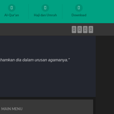
Al-Qur'an
Haji dan Umrah
Download
mahamkan dia dalam urusan agamanya.”
MAIN MENU