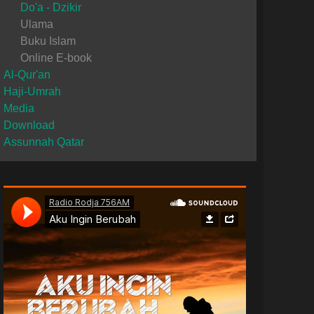
Do'a - Dzikir
Ulama
Buku Islam
Online E-book
Al-Qur'an
Haji-Umrah
Media
Download
Assunnah Qatar