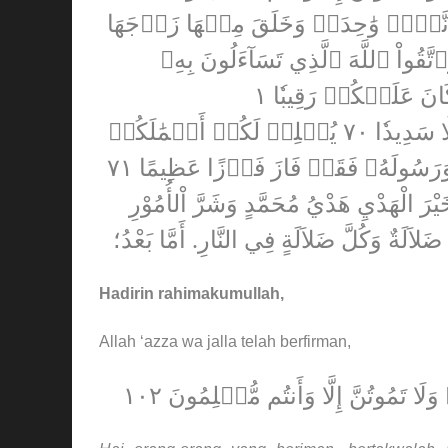
 مِّن نَّفۡسٖ وَٰحِدَةٖ وَخَلَقَ مِنۡهَا زَوۡجَهَا
َّقُواْ ٱللَّهَ ٱلَّذِي تَسَآءَلُونَ بِهِۦ
نَ عَلَيۡكُمۡ رَقِيبٗا ١
يَٰٓأَيُّهَا ٱلَّذِينَ ءَامَنُواْ ٱتَّقُواْ ٱللَّهَ وَقُولُواْ قَوۡلٗا سَدِيدٗا ٧٠ يُصۡلِحۡ لَكُمۡ أَعۡمَٰلَكُمۡ
رَسُولَهُۥ فَقَدۡ فَازَ فَوۡزًا عَظِيمًا ٧١
َيْرَ الْهَدْيِ هَدْيُ مُحَمَّدٍ وَشَرَّ اْلأُمُوْرِ
 ضَلاَلَةٌ وَكُلَّ ضَلاَلَةٍ فِي النَّارِ. أَمَّا بَعْدُ؛
Hadirin rahimakumullah,
Allah ‘azza wa jalla telah berfirman,
 وَلَا تَمُوتُنَّ إِلَّا وَأَنتُم مُّسۡلِمُونَ ١٠٢