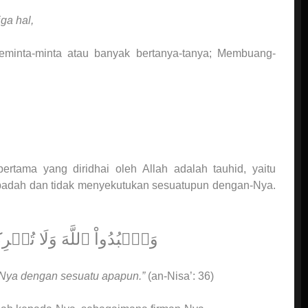
ga hal,
eminta-minta atau banyak bertanya-tanya; Membuang-
rtama yang diridhai oleh Allah adalah tauhid, yaitu
ibadah dan tidak menyekutukan sesuatupun dengan-Nya.
وَٱعۡبُدُواْ ٱللَّهَ وَلَا تُشۡ
Nya dengan sesuatu apapun.”
(an-Nisa’: 36)