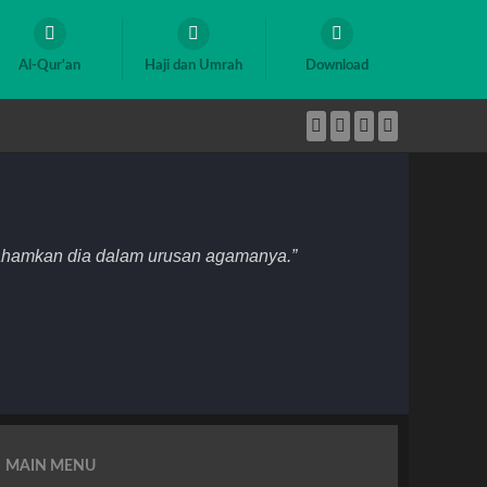
Al-Qur'an
Haji dan Umrah
Download
mahamkan dia dalam urusan agamanya.”
MAIN MENU