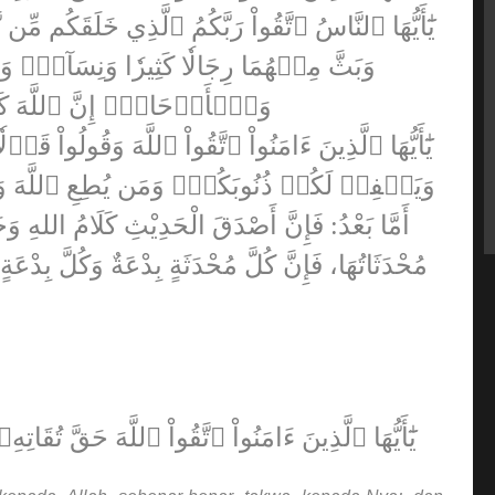
يَٰٓأَيُّهَا ٱلنَّاسُ ٱتَّقُواْ رَبَّكُمُ ٱلَّذِي خَلَقَكُم
وَبَثَّ مِنۡهُمَا رِجَالٗا كَثِيرٗا وَنِسَآءٗۚ وَٱت
وَٱلۡأَرۡحَامَۚ إِنَّ ٱللَّهَ كَا
وَيَغۡفِرۡ لَكُمۡ ذُنُوبَكُمۡۗ وَمَن يُطِعِ ٱللَّهَ وَ
أَمَّا بَعْدُ: فَإِنَّ أَصْدَقَ الْحَدِيْثِ كَلَامُ اللهِ وَخ
مُحْدَثَاتُهَا، فَإِنَّ كُلَّ مُحْدَثَةٍ بِدْعَةٌ وَكُلَّ بِدْعَةٍ
يَٰٓأَيُّهَا ٱلَّذِينَ ءَامَنُواْ ٱتَّقُواْ ٱللَّهَ حَقَّ تُقَاتِهِۦ