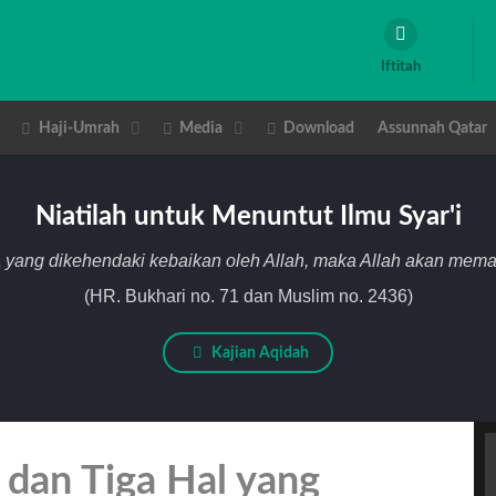
Iftitah
Haji-Umrah
Media
Download
Assunnah Qatar
Niatilah untuk Menuntut Ilmu Syar'i
 yang dikehendaki kebaikan oleh Allah, maka Allah akan me
(HR. Bukhari no. 71 dan Muslim no. 2436)
Kajian Aqidah
i dan Tiga Hal yang