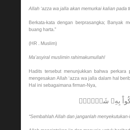
Allah ‘azza wa jalla akan memurkai kalian pada ti
Berkata-kata dengan berprasangka; Banyak m
buang harta.”
(HR . Muslim)
Ma’asyiral muslimin rahimakumullah!
Hadits tersebut menunjukkan bahwa perkara pe
mengesakan Allah ‘azza wa jalla dalam hal ber
Hal ini sebagaimana firman-Nya,
رِكُواْ بِهِۦ شَيۡ‍ٔٗاۖ
“Sembahlah Allah dan janganlah menyekutukan-