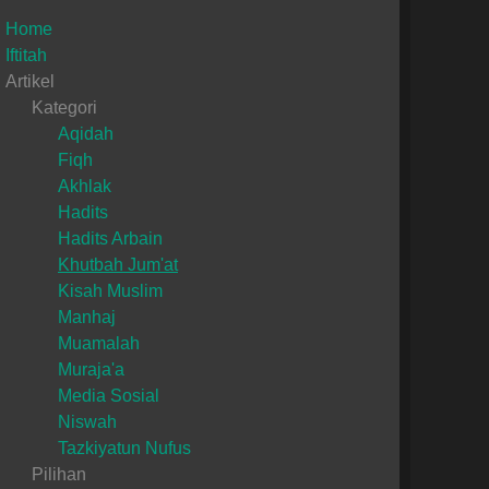
Home
Iftitah
Artikel
Kategori
Aqidah
Fiqh
Akhlak
Hadits
Hadits Arbain
Khutbah Jum'at
Kisah Muslim
Manhaj
Muamalah
Muraja'a
Media Sosial
Niswah
Tazkiyatun Nufus
Pilihan