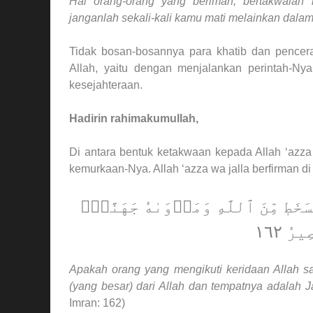
Hai orang-orang yang beriman, bertakwalah
janganlah sekali-kali kamu mati melainkan dala
Tidak bosan-bosannya para khatib dan pence
Allah, yaitu dengan menjalankan perintah-Nya
kesejahteraan.
Hadirin rahimakumullah,
Di antara bentuk ketakwaan kepada Allah ‘azza
kemurkaan-Nya. Allah ‘azza wa jalla berfirman di
سَخَطٖ مِّنَ ٱللَّهِ وَمَأۡوَىٰهُ جَهَنَّمُۖ
ُ ١٦٢
Apakah orang yang mengikuti keridaan Allah
(yang besar) dari Allah dan tempatnya adalah 
Imran: 162)