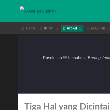
Home
Iftitah
Artikel
Al-Qur'an
Rasulullah ﷺ bersabda,
“Barangsiapa
Tiga Hal yang Dicinta