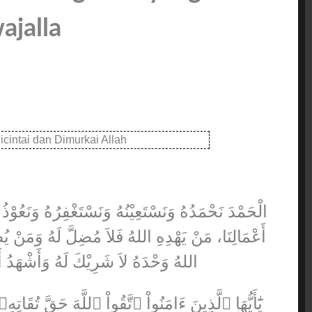
ajalla
الْحَمْدَ نَحْمَدُهُ وَنَسْتَعِيْنُهُ وَنَسْتَغْفِرُهُ وَنَعُوْ
أَعْمَالِنَا، مَنْ يَهْدِهِ اللهُ فَلاَ مُضِلَّ لَهُ وَمَنْ يُضْل
اللهُ وَحْدَهُ لاَ شَرِيْكَ لَهُ وَأَشْهَدُ أ.
يَٰٓأَيُّهَا ٱلَّذِينَ ءَامَنُواْ ٱتَّقُواْ ٱللَّهَ حَقَّ تُقَاتِهِۦ