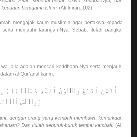
 kepada Allah sebenar-benar takwa kepada-Nya; dan
m keadaan beragama Islam.
(Ali Imran: 102)
ramah mengajak kaum muslimin agar bertakwa kepada
 serta menjauhi larangan-Nya. Sebab, itulah pangkal
 wa jalla adalah mencari keridhaan-Nya serta menjauhi
 dalam al-Qur’anul karim,
أَفَمَنِ ٱتَّبَعَ رِضۡوَٰنَ ٱللَّهِ كَمَنۢ بَآءَ بِ
وَبِئۡسَ ٱلۡمَصِير
 sama dengan orang yang kembali membawa kemurkaan
Jahanam? Dan itulah seburuk-buruk tempat kembali.
(Ali