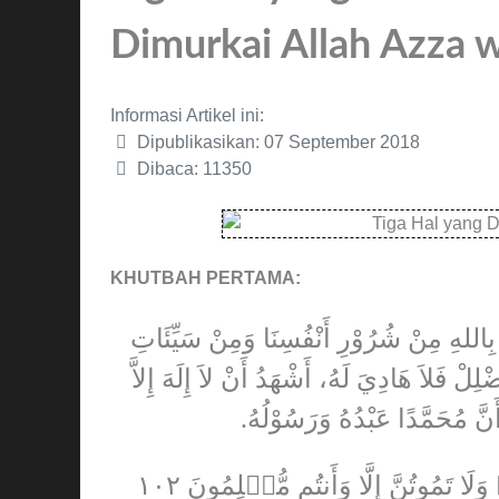
Dimurkai Allah Azza w
Informasi Artikel ini:
Dipublikasikan: 07 September 2018
Dibaca: 11350
KHUTBAH PERTAMA:
ذُ بِاللهِ مِنْ شُرُوْرِ أَنْفُسِنَا وَمِنْ سَيِّئَاتِ
ِلْ فَلاَ هَادِيَ لَهُ، أَشْهَدُ أَنْ لاَ إِلَهَ إِلاَّ
َنَّ مُحَمَّدًا عَبْدُهُ وَرَسُوْلُهُ
 وَلَا تَمُوتُنَّ إِلَّا وَأَنتُم مُّسۡلِمُونَ ١٠٢