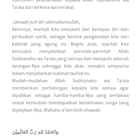
memohon keselamatan kepada Allah Subhanahu wa
Ta’ala dari terkena api neraka).
Jamaah jum’ah rahimakumullah,
Akhirnya, marilah kita menjauhi dan berlepas diri dari
perbuatan syirik, sebagai bentuk pengamalan kita dari
kalimat yang agung ini. Begitu pula, marilah kita
berusaha menjalankan perintah-perintah Allah
Subhanahu wa Ta’ala yang lainnya dan menjauhi seluruh
larangan-Nya sehingga kita akan semakin sempurna
dalam menjalankan kalimat tauhid ini.
Mudah-mudahan Allah Subhanahu wa Ta’ala
memberikan pertolongan kepada kita semua agar
dijadikan sebagai hamba-hamba-Nya yang bertakwa
untuk kemudian mendapatkan kenikmatan surga yang
dijanjikan-Nya. Wallahu a’lam bish-shawab.
وَالحَمْدُ للهِ رَبِّ العَالَمِيْنَ.