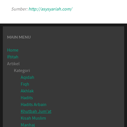
Sumber:
http://asysyariah.com/
MAIN MENU
Home
Iftitah
Artikel
Kategori
Aqidah
Fiqh
Akhlak
Hadits
Hadits Arbain
Khutbah Jum'at
Kisah Muslim
Manhaj