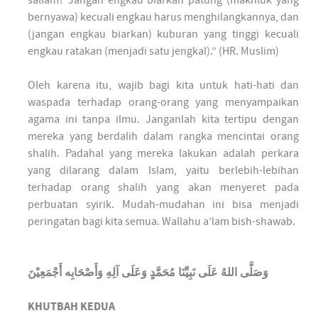
sallam? Jangan engkau biarkan patung (makhluk yang
bernyawa) kecuali engkau harus menghilangkannya, dan
(jangan engkau biarkan) kuburan yang tinggi kecuali
engkau ratakan (menjadi satu jengkal).” (HR. Muslim)
Oleh karena itu, wajib bagi kita untuk hati-hati dan
waspada terhadap orang-orang yang menyampaikan
agama ini tanpa ilmu. Janganlah kita tertipu dengan
mereka yang berdalih dalam rangka mencintai orang
shalih. Padahal yang mereka lakukan adalah perkara
yang dilarang dalam Islam, yaitu berlebih-lebihan
terhadap orang shalih yang akan menyeret pada
perbuatan syirik. Mudah-mudahan ini bisa menjadi
peringatan bagi kita semua. Wallahu a’lam bish-shawab.
وَصَلَّى اللهُ عَلَى نَبِيِّنَا مُحَمَّدٍ وَعَلَى آلِهِ وَأَصْحَابِه أَجْمَعِيْنَ
KHUTBAH KEDUA