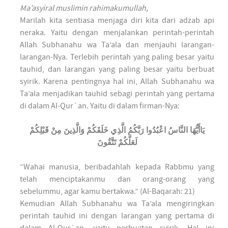
Ma’asyiral muslimin rahimakumullah,
Marilah kita sentiasa menjaga diri kita dari adzab api
neraka. Yaitu dengan menjalankan perintah-perintah
Allah Subhanahu wa Ta’ala dan menjauhi larangan-
larangan-Nya. Terlebih perintah yang paling besar yaitu
tauhid, dan larangan yang paling besar yaitu berbuat
syirik. Karena pentingnya hal ini, Allah Subhanahu wa
Ta’ala menjadikan tauhid sebagi perintah yang pertama
di dalam Al-Qur`an. Yaitu di dalam firman-Nya:
يَاأَيُّهَا النَّاسُ اعْبُدُوا رَبَّكُمُ الَّذِي خَلَقَكُمْ وَالَّذِينَ مِنْ قَبْلِكُمْ
لَعَلَّكُمْ تَتَّقُونَ
“Wahai manusia, beribadahlah kepada Rabbmu yang
telah menciptakanmu dan orang-orang yang
sebelummu, agar kamu bertakwa.” (Al-Baqarah: 21)
Kemudian Allah Subhanahu wa Ta’ala mengiringkan
perintah tauhid ini dengan larangan yang pertama di