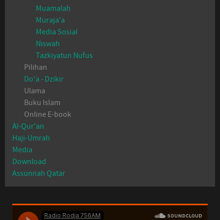
Muamalah
Muraja'a
Media Sosial
Niswah
Tazkiyatun Nufus
Pilihan
Do'a - Dzikir
Ulama
Buku Islam
Online E-book
Al-Qur'an
Haji-Umrah
Media
Download
Assunnah Qatar