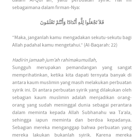
dalam Al-Qur`an, yaitu perbuatan syirik. Hal ini
sebagaimana dalam firman-Nya:
فَلاَ تَجْعَلُوا لِلَّهِ أَنْدَادًا وَأَنْتُمْ تَعْلَمُونَ
“Maka, janganlah kamu mengadakan sekutu-sekutu bagi
Allah padahal kamu mengetahui.” (Al-Baqarah: 22)
Hadirin jamaah jum’ah rahimakumullah,
Sungguh merupakan pemandangan yang sangat
memprihatinkan, ketika kita dapati ternyata banyak di
antara kaum muslimin yang masih melakukan perbuatan
syirik ini. Di antara perbuatan syirik yang dilakukan oleh
sebagian kaum muslimin adalah menjadikan orang-
orang yang sudah meninggal dunia sebagai perantara
dalam meminta kepada Allah Subhanahu wa Ta’ala,
sehingga iapun meminta dan berdoa kepadanya.
Sebagian mereka menganggap bahwa perbuatan yang
mereka lakukan bukanlah syirik. Karena mereka