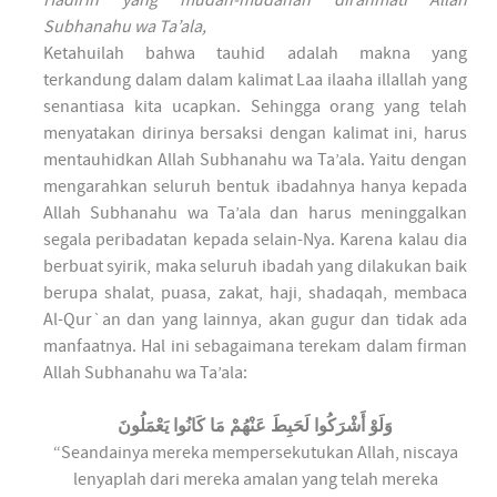
Hadirin yang mudah-mudahan dirahmati Allah
Subhanahu wa Ta’ala,
Ketahuilah bahwa tauhid adalah makna yang
terkandung dalam dalam kalimat Laa ilaaha illallah yang
senantiasa kita ucapkan. Sehingga orang yang telah
menyatakan dirinya bersaksi dengan kalimat ini, harus
mentauhidkan Allah Subhanahu wa Ta’ala. Yaitu dengan
mengarahkan seluruh bentuk ibadahnya hanya kepada
Allah Subhanahu wa Ta’ala dan harus meninggalkan
segala peribadatan kepada selain-Nya. Karena kalau dia
berbuat syirik, maka seluruh ibadah yang dilakukan baik
berupa shalat, puasa, zakat, haji, shadaqah, membaca
Al-Qur`an dan yang lainnya, akan gugur dan tidak ada
manfaatnya. Hal ini sebagaimana terekam dalam firman
Allah Subhanahu wa Ta’ala:
وَلَوْ أَشْرَكُوا لَحَبِطَ عَنْهُمْ مَا كَانُوا يَعْمَلُونَ
“Seandainya mereka mempersekutukan Allah, niscaya
lenyaplah dari mereka amalan yang telah mereka