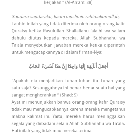
kerjakan.” (Al-An’am: 88)
Saudara-saudaraku, kaum muslimin rahimakumullah,
Tauhid inilah yang tidak diterima oleh orang-orang kafir
Quraisy ketika Rasulullah Shallallahu ‘alaihi wa sallam
dahulu diutus kepada mereka. Allah Subhanahu wa
Ta’ala menyebutkan jawaban mereka ketika diperintah
untuk mengucapkannya di dalam firman-Nya:
أَجَعَلَ اْلآلِهَةَ إِلَهًا وَاحِدًا إِنَّ هَذَا لَشَيْءٌ عُجَابٌ
“Apakah dia menjadikan tuhan-tuhan itu Tuhan yang
satu saja? Sesungguhnya ini benar-benar suatu hal yang
sangat mengherankan.” (Shad: 5)
Ayat ini menunjukkan bahwa orang-orang kafir Quraisy
tidak mau mengucapkannya karena mereka mengetahui
makna kalimat ini. Yaitu, mereka harus meninggalkan
segala yang diibadahi selain Allah Subhanahu wa Ta’ala.
Hal inilah yang tidak mau mereka terima.