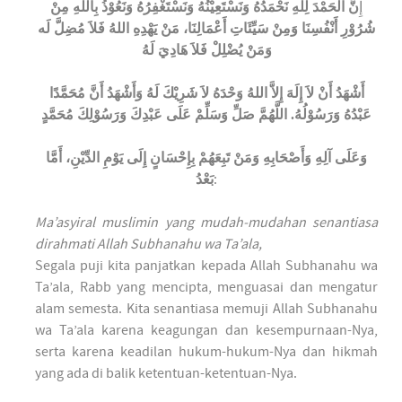
إِ
نَّ الْحَمْدَ لِلهِ نَحْمَدُهُ وَنَسْتَعِيْنُهُ وَنَسْتَغْفِرُهُ وَنَعُوْذُ بِاللهِ مِنْ
شُرُوْرِ أَنْفُسِنَا وَمِنْ سَيِّئَاتِ أَعْمَالِنَا، مَنْ يَهْدِهِ اللهُ فَلاَ مُضِلَّ لَه
وَمَنْ يُضْلِلْ فَلاَ هَادِيَ لَهُ
أَشْهَدُ أَنْ لاَ إِلَهَ إِلاَّ اللهُ وَحْدَهُ لاَ شَرِيْكَ لَهُ وَأَشْهَدُ أَنَّ مُحَمَّدًا
عَبْدُهُ وَرَسُوْلُهُ. اللَّهُمَّ صَلِّ وَسَلِّمْ عَلَى عَبْدِكَ وَرَسُوْلِكَ مُحَمَّدٍ
وَعَلَى آلِهِ وَأَصْحَابِهِ وَمَنْ تَبِعَهُمْ بِإِحْسَانٍ إِلَى يَوْمِ الدِّيْنِ، أَمَّا
بَعْدُ
:
Ma’asyiral muslimin yang mudah-mudahan senantiasa
dirahmati Allah Subhanahu wa Ta’ala,
Segala puji kita panjatkan kepada Allah Subhanahu wa
Ta’ala, Rabb yang mencipta, menguasai dan mengatur
alam semesta. Kita senantiasa memuji Allah Subhanahu
wa Ta’ala karena keagungan dan kesempurnaan-Nya,
serta karena keadilan hukum-hukum-Nya dan hikmah
yang ada di balik ketentuan-ketentuan-Nya.