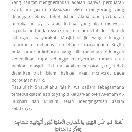
Yang sangat mengherankan adalah bahwa perbuatan
syirik ini justru dilakukan oleh orang-orang yang
dianggap sebagai tokoh Islam. Akibat dari perbuatan
mereka ini, syirik atau hal-hal yang akan menyeret
kepada perbuatan syirikpun menjadi lebih tersebar di
kalangan masyarakat. Masjid-masjid yang dibangun
kuburan di dalamnya tersebar di mana-mana. Begitu
pula kuburan-kuburan yang dikeramatkan dibangun
sedemikian rupa sehingga menyerupai rumah atau
bahkan masjid. Hal ini adalah perkara yang tidak
diajarkan oleh Islam, bahkan akan menyeret pada
perbuatan syirik.
Rasulullah Shallallahu ‘alaihi wa sallam sebagaimana
tersebut dalam hadits yang dikeluarkan oleh Al-Imam Al-
Bukhari dan Muslim, telah mengingatkan dalam
sabdanya:
لَعْنَةُ اللهِ عَلَى اليَهُوْدِ وَالنَّصَارَى اتَّخَذُوْا قُبُوْرَ أَنْبِيَائِهِمْ مَسَاجِدَ؛
يُحَذِّرُ مَا صَنَعُوْا