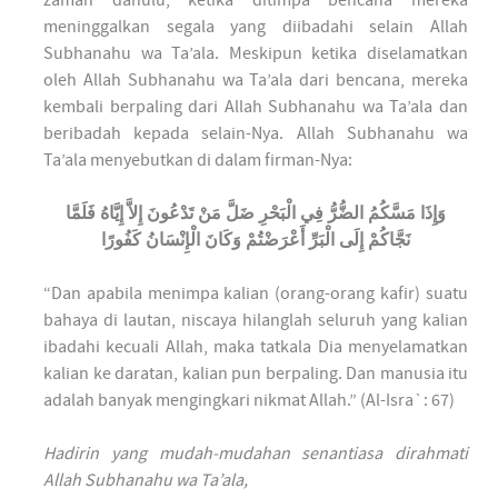
zaman dahulu, ketika ditimpa bencana mereka
meninggalkan segala yang diibadahi selain Allah
Subhanahu wa Ta’ala. Meskipun ketika diselamatkan
oleh Allah Subhanahu wa Ta’ala dari bencana, mereka
kembali berpaling dari Allah Subhanahu wa Ta’ala dan
beribadah kepada selain-Nya. Allah Subhanahu wa
Ta’ala menyebutkan di dalam firman-Nya:
وَإِذَا مَسَّكُمُ الضُّرُّ فِي الْبَحْرِ ضَلَّ مَنْ تَدْعُونَ إِلاَّ إِيَّاهُ فَلَمَّا
نَجَّاكُمْ إِلَى الْبَرِّ أَعْرَضْتُمْ وَكَانَ الْإِنْسَانُ كَفُورًا
“Dan apabila menimpa kalian (orang-orang kafir) suatu
bahaya di lautan, niscaya hilanglah seluruh yang kalian
ibadahi kecuali Allah, maka tatkala Dia menyelamatkan
kalian ke daratan, kalian pun berpaling. Dan manusia itu
adalah banyak mengingkari nikmat Allah.” (Al-Isra`: 67)
Hadirin yang mudah-mudahan senantiasa dirahmati
Allah Subhanahu wa Ta’ala,