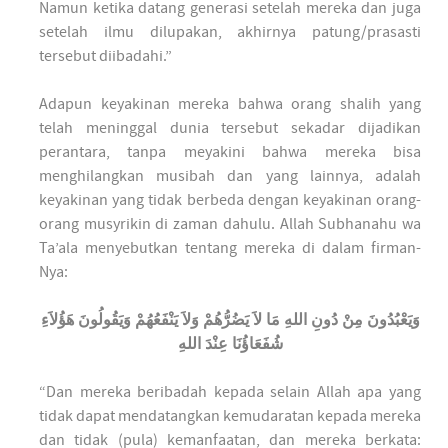
Namun ketika datang generasi setelah mereka dan juga
setelah ilmu dilupakan, akhirnya patung/prasasti
tersebut diibadahi.”
Adapun keyakinan mereka bahwa orang shalih yang
telah meninggal dunia tersebut sekadar dijadikan
perantara, tanpa meyakini bahwa mereka bisa
menghilangkan musibah dan yang lainnya, adalah
keyakinan yang tidak berbeda dengan keyakinan orang-
orang musyrikin di zaman dahulu. Allah Subhanahu wa
Ta’ala menyebutkan tentang mereka di dalam firman-
Nya:
وَيَعْبُدُونَ مِنْ دُونِ اللهِ مَا لاَ يَضُرُّهُمْ وَلاَ يَنْفَعُهُمْ وَيَقُولُونَ هَؤُلاَءِ
شُفَعَاؤُنَا عِنْدَ اللهِ
“Dan mereka beribadah kepada selain Allah apa yang
tidak dapat mendatangkan kemudaratan kepada mereka
dan tidak (pula) kemanfaatan, dan mereka berkata: