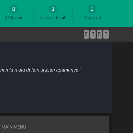
Al-Qur'an
Haji dan Umrah
Download
mahamkan dia dalam urusan agamanya.”
MAIN MENU