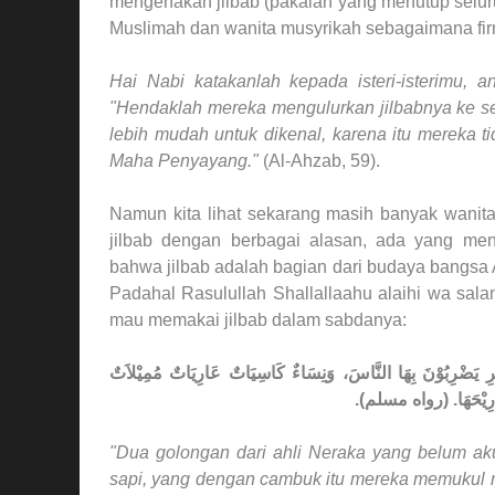
mengenakan jilbab (pakaian yang menutup selur
Muslimah dan wanita musyrikah sebagaimana fi
Hai Nabi katakanlah kepada isteri-isterimu, 
"Hendaklah mereka mengulurkan jilbabnya ke se
lebih mudah untuk dikenal, karena itu mereka 
Maha Penyayang."
(Al-Ahzab, 59).
Namun kita lihat sekarang masih banyak wanit
jilbab dengan berbagai alasan, ada yang me
bahwa jilbab adalah bagian dari budaya bangsa 
Padahal Rasulullah Shallallaahu alaihi wa sa
mau memakai jilbab dalam sabdanya:
َرِ يَضْرِبُوْنَ بِهَا النَّاسَ، وَنِسَاءٌ كَاسِيَاتٌ عَارِيَاتٌ مُمِيْلاَتٌ
يَجِدْنَ رِيْحَهَا. (رواه مسلم
"Dua golongan dari ahli Neraka yang belum ak
sapi, yang dengan cambuk itu mereka memukul m