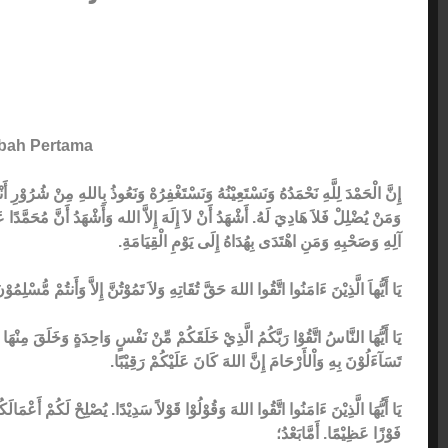
bah Pertama
إِنَّ الْحَمْدَ لِلَّهِ نَحْمَدُهُ وَنَسْتَعِيْنُهُ وَنَسْتَغْفِرُهْ وَنَعُوذُ بِاللهِ مِنْ شُرُوْرِ 
وَمَنْ يُضْلِلْ فَلاَ هَادِيَ لَهُ. أَشْهَدُ أَنْ لاَ إِلَهَ إِلاَّ الله وَأَشْهَدُ أَنَّ مُحَمَّدًا
آلِهِ وَصَحْبِهِ وَمَنِ اهْتَدَى بِهُدَاهُ إِلَى يَوْمِ الْقِيَامَةِ.
يَا أَيُّهاَ الَّذِيْنَ ءَامَنُوا اتَّقُوا اللهَ حَقَّ تُقَاتِهِ وَلاَ تَمُوْتُنَّ إِلاَّ وَأَنتُمْ مُّسْلِمُو.
يَا أَيُّهَا النَّاسُ اتَّقُوْا رَبَّكُمُ الَّذِيْ خَلَقَكُمْ مِّنْ نَفْسٍ وَاحِدَةٍ وَخَلَقَ مِنْهَا 
تَسَآءَلُوْنَ بِهِ وَاْلأَرْحَامَ إِنَّ اللهَ كَانَ عَلَيْكُمْ رَقِيْبًا.
يَا أَيُّهَا الَّذِيْنَ ءَامَنُوا اتَّقُوا اللهَ وَقُوْلُوْا قَوْلاً سَدِيْدًا. يُصْلِحْ لَكُمْ أَعْمَا
فَوْزًا عَظِيْمًا. أَمَّابَعْدُ؛