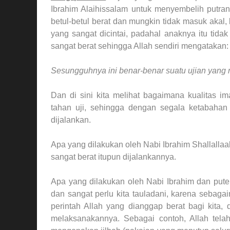
Ibrahim Alaihissalam untuk menyembelih putrany
betul-betul berat dan mungkin tidak masuk aka
yang sangat dicintai, padahal anaknya itu tid
sangat berat sehingga Allah sendiri mengatakan:
Sesungguhnya ini benar-benar suatu ujian yang 
Dan di sini kita melihat bagaimana kualitas i
tahan uji, sehingga dengan segala ketabahan
dijalankan.
Apa yang dilakukan oleh Nabi Ibrahim Shallalla
sangat berat itupun dijalankannya.
Apa yang dilakukan oleh Nabi Ibrahim dan puter
dan sangat perlu kita tauladani, karena sebaga
perintah Allah yang dianggap berat bagi kita,
melaksanakannya. Sebagai contoh, Allah tel