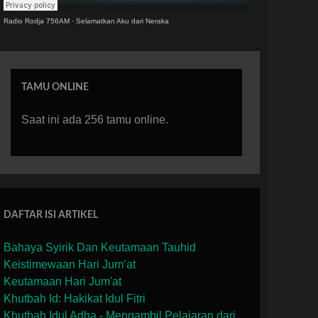
Radio Rodja 756AM
·
Selamatkan Aku dari Neraka
TAMU ONLINE
Saat ini ada 256 tamu online.
DAFTAR ISI ARTIKEL
Bahaya Syirik Dan Keutamaan Tauhid
Keistimewaan Hari Jum’at
Keutamaan Hari Jum'at
Khutbah Id: Hakikat Idul Fitri
Khutbah Idul Adha - Mengambil Pelajaran dari