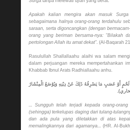
Surga tanpa melewati ujian yang berat.
Apakah kalian mengira akan masuk Surga 
sebagaimana halnya orang-orang terdahulu se
saraan, serta digoncangkan (dengan bermacam
orang yang beriman bersama-nya: "Bilakah da
pertolongan Allah itu amat dekat".
(Al-Baqarah 21
Rasulullah Shallallaahu alaihi wa salam meng
dalam perjuangan mereka mempertahankan im
Khabbab Ibnul Arats Radhiallaahu anhu.
َحْمٍ أَوْ عَصَبٍ مَا يَصْرِفُهُ ذَلِكَ عَنْ دِيْنِهِ وَيُوْضَعُ الْمِنْشَارُ
ه البخاري
... Sungguh telah terjadi kepada orang-orang
(sehingga) terkelupas daging dari tulang-tulang
dan ada pula yang diletakkan di atas kepal
memalingkannya dari agamanya...
(HR. Al-Bukh