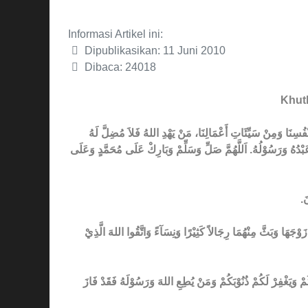
Informasi Artikel ini:
Dipublikasikan: 11 Juni 2010
Dibaca: 24018
Khut
أَنْفُسِنَا وَمِنْ سَيِّئَاتِ أَعْمَالِنَا، مَنْ يَهْدِ اللهُ فَلاَ مُضِلَّ لَهُ
 عَبْدُهُ وَرَسُوْلُهُ. اَللَّهُمَّ صَلِّ وَسَلِّمْ وَبَارِكْ عَلَى مُحَمَّدٍ وَعَلَى
ْنَ
زَوْجَهَا وَبَثَّ مِنْهُمَا رِجَالاً كَثِيْرًا وَنِسَآءً وَاتَّقُوا اللهَ الَّذِيْ
لَكُمْ وَيَغْفِرْ لَكُمْ ذُنُوْبَكُمْ وَمَنْ يُطِعِ اللهَ وَرَسُوْلَهُ فَقَدْ فَازَ