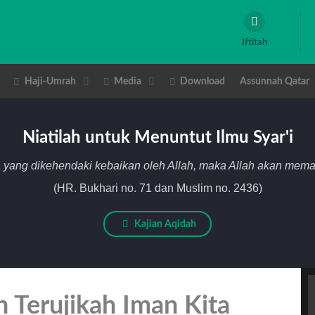
Iftitah
Haji-Umrah
Media
Download
Assunnah Qatar
Niatilah untuk Menuntut Ilmu Syar'i
 yang dikehendaki kebaikan oleh Allah, maka Allah akan me
(HR. Bukhari no. 71 dan Muslim no. 2436)
Kajian Aqidah
 Terujikah Iman Kita