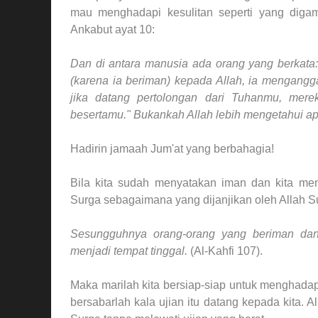
mau menghadapi kesulitan seperti yang diga
Ankabut ayat 10:
Dan di antara manusia ada orang yang berkata: 
(karena ia beriman) kepada Allah, ia mengangg
jika datang pertolongan dari Tuhanmu, mere
besertamu." Bukankah Allah lebih mengetahui 
Hadirin jamaah Jum'at yang berbahagia!
Bila kita sudah menyatakan iman dan kita men
Surga sebagaimana yang dijanjikan oleh Allah S
Sesungguhnya orang-orang yang beriman dan
menjadi tempat tinggal.
(Al-Kahfi 107).
Maka marilah kita bersiap-siap untuk menghadapi
bersabarlah kala ujian itu datang kepada kita. 