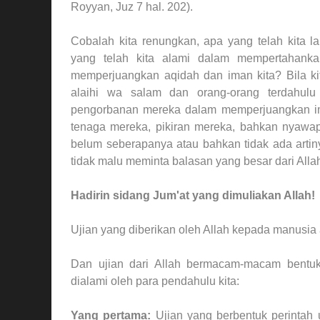
Royyan, Juz 7 hal. 202).
Cobalah kita renungkan, apa yang telah kita 
yang telah kita alami dalam mempertahanka
memperjuangkan aqidah dan iman kita? Bila ki
alaihi wa salam dan orang-orang terdahul
pengorbanan mereka dalam memperjuangkan im
tenaga mereka, pikiran mereka, bahkan nyawap
belum seberapanya atau bahkan tidak ada artin
tidak malu meminta balasan yang besar dari All
Hadirin sidang Jum'at yang dimuliakan Allah!
Ujian yang diberikan oleh Allah kepada manusia
Dan ujian dari Allah bermacam-macam bentuk
dialami oleh para pendahulu kita:
Yang pertama
:
Ujian yang berbentuk perintah u