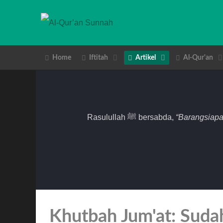
Home
Iftitah
Artikel
Al-Qur'an
Rasulullah ﷺ bersabda,
“Barangsiapa
Khutbah Jum'at: Sudah