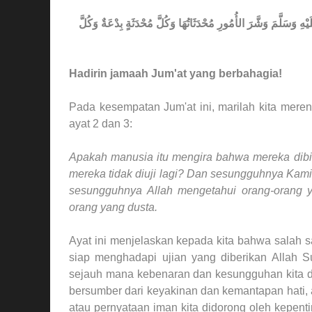
 وَسَلَّمَ وَشَّرَ الأُمُورِ مُحْدَثَاتُهَا وَكُلَّ مُحْدَثَةٍ بِدْعَةٌ وَكُلَّ
Hadirin jamaah Jum'at yang berbahagia!
Pada kesempatan Jum'at ini, marilah kita meren
ayat 2 dan 3:
Apakah manusia itu mengira bahwa mereka dibia
mereka tidak diuji lagi? Dan sesungguhnya Kam
sesungguhnya Allah mengetahui orang-orang 
orang yang dusta.
Ayat ini menjelaskan kepada kita bahwa salah s
siap menghadapi ujian yang diberikan Allah 
sejauh mana kebenaran dan kesungguhan kita da
bersumber dari keyakinan dan kemantapan hati, at
atau pernyataan iman kita didorong oleh kepen