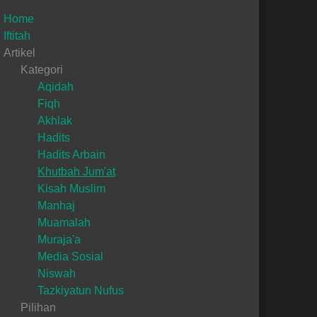
Home
Iftitah
Artikel
Kategori
Aqidah
Fiqh
Akhlak
Hadits
Hadits Arbain
Khutbah Jum'at
Kisah Muslim
Manhaj
Muamalah
Muraja'a
Media Sosial
Niswah
Tazkiyatun Nufus
Pilihan