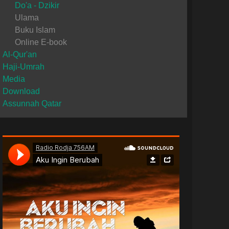
Do'a - Dzikir
Ulama
Buku Islam
Online E-book
Al-Qur'an
Haji-Umrah
Media
Download
Assunnah Qatar