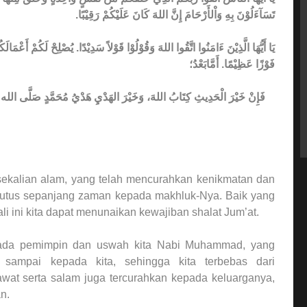
تَسَآءَلُوْنَ بِهِ وَاْلأَرْحَامَ إِنَّ اللهَ كَانَ عَلَيْكُمْ رَقِيْبًا.
يَا أَيُّهَا الَّذِيْنَ ءَامَنُوا اتَّقُوا اللهَ وَقُوْلُوْا قَوْلاً سَدِيْدًا. يُصْلِحْ لَكُمْ أَعْمَا
فَوْزًا عَظِيْمًا. أَمَّابَعْدُ؛
فَإِنْ خَيْرَ الْحَدِيثِ كِتَابُ اللهَ، وَخَيْرَ الهَدْيِ هَدْيُ مُحَمَّدٍ صَلَّى الله عَلَي
sekalian alam, yang telah mencurahkan kenikmatan dan
 putus sepanjang zaman kepada makhluk-Nya. Baik yang
 ini kita dapat menunaikan kewajiban shalat Jum’at.
pada pemimpin dan uswah kita Nabi Muhammad, yang
i sampai kepada kita, sehingga kita terbebas dari
wat serta salam juga tercurahkan kepada keluarganya,
n.