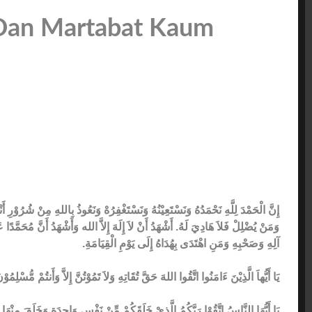
Dan Martabat Kaum
إِنَّ الْحَمْدَ لِلَّهِ نَحْمَدُهُ وَنَسْتَعِيْنُهُ وَنَسْتَغْفِرُهْ وَنَعُوذُ بِاللهِ مِنْ شُرُوْرِ 
وَمَنْ يُضْلِلْ فَلاَ هَادِيَ لَهُ. أَشْهَدُ أَنْ لاَ إِلَهَ إِلاَّ الله وَأَشْهَدُ أَنَّ مُحَمَّدًا
آلِهِ وَصَحْبِهِ وَمَنِ اهْتَدَى بِهُدَاهُ إِلَى يَوْمِ الْقِيَامَةِ.
يَا أَيُّهاَ الَّذِيْنَ ءَامَنُوا اتَّقُوا اللهَ حَقَّ تُقَاتِهِ وَلاَ تَمُوْتُنَّ إِلاَّ وَأَنتُمْ مُّسْلِمُو.
يَا أَيُّهَا النَّاسُ اتَّقُوْا رَبَّكُمُ الَّذِيْ خَلَقَكُمْ مِّنْ نَفْسٍ وَاحِدَةٍ وَخَلَقَ مِنْهَا 