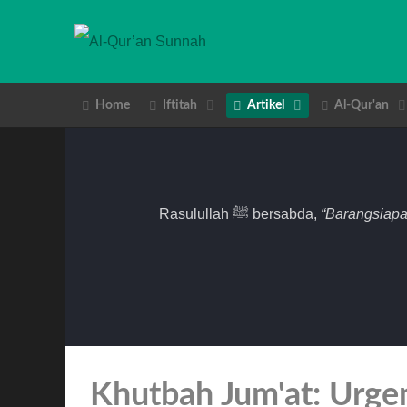
Home
Iftitah
Artikel
Al-Qur'an
Rasulullah ﷺ bersabda,
“Barangsiapa
Khutbah Jum'at: Urge