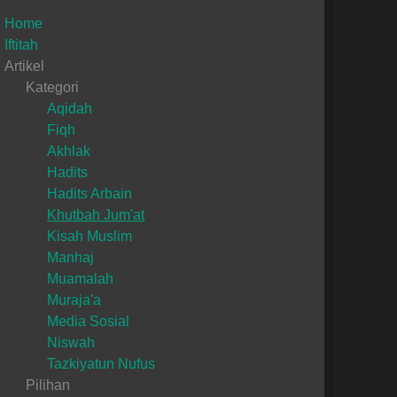
Home
Iftitah
Artikel
Kategori
Aqidah
Fiqh
Akhlak
Hadits
Hadits Arbain
Khutbah Jum'at
Kisah Muslim
Manhaj
Muamalah
Muraja'a
Media Sosial
Niswah
Tazkiyatun Nufus
Pilihan