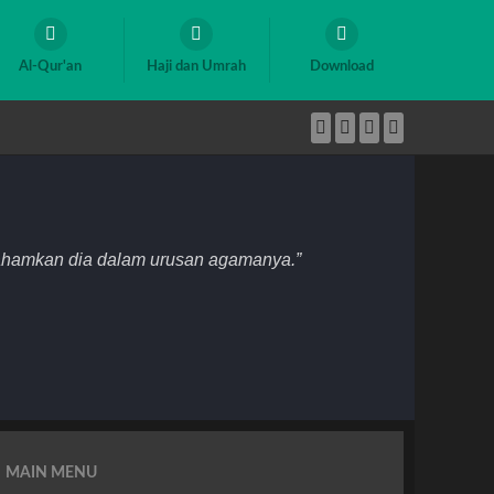
Al-Qur'an
Haji dan Umrah
Download
mahamkan dia dalam urusan agamanya.”
MAIN MENU