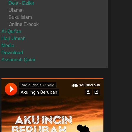
Do'a - Dzikir
Ulama
Buku Islam
Online E-book
Al-Qur'an
Haji-Umrah
Media
Download
Assunnah Qatar