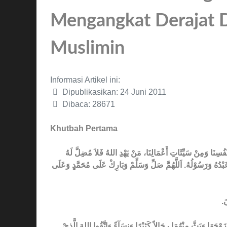
Mengangkat Derajat 
Muslimin
Informasi Artikel ini:
Dipublikasikan: 24 Juni 2011
Dibaca: 28671
Khutbah Pertama
أَنْفُسِنَا وَمِنْ سَيِّئَاتِ أَعْمَالِنَا، مَنْ يَهْدِ اللهُ فَلاَ مُضِلَّ لَهُ
 عَبْدُهُ وَرَسُوْلُهُ. اَللَّهُمَّ صَلِّ وَسَلِّمْ وَبَارِكْ عَلَى مُحَمَّدٍ وَعَلَى
ْنَ
زَوْجَهَا وَبَثَّ مِنْهُمَا رِجَالاً كَثِيْرًا وَنِسَآءً وَاتَّقُوا اللهَ الَّذِيْ