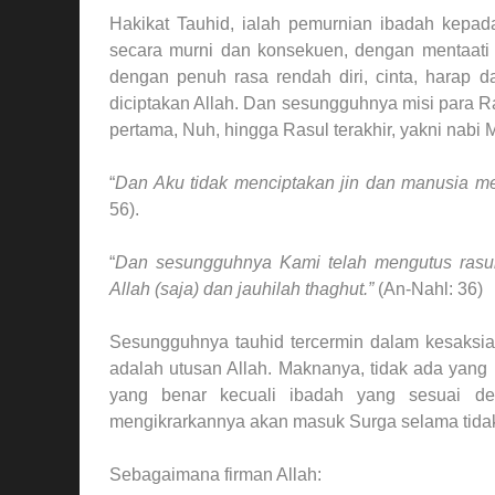
Hakikat Tauhid, ialah pemurnian ibadah kepad
secara murni dan konsekuen, dengan mentaati
dengan penuh rasa rendah diri, cinta, harap 
diciptakan Allah. Dan sesungguhnya misi para R
pertama, Nuh, hingga Rasul terakhir, yakni nab
“
Dan Aku tidak menciptakan jin dan manusia 
56).
“
Dan sesungguhnya Kami telah mengutus rasul
Allah (saja) dan jauhilah thaghut.”
(An-Nahl: 36)
Sesungguhnya tauhid tercermin dalam kesaksi
adalah utusan Allah. Maknanya, tidak ada yang
yang benar kecuali ibadah yang sesuai de
mengikrarkannya akan masuk Surga selama tidak d
Sebagaimana firman Allah: