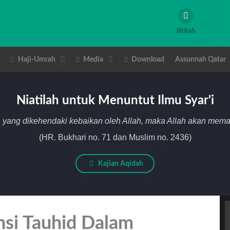
Iftitah
Haji-Umrah
Media
Download
Assunnah Qatar
Niatilah untuk Menuntut Ilmu Syar'i
 yang dikehendaki kebaikan oleh Allah, maka Allah akan me
(HR. Bukhari no. 71 dan Muslim no. 2436)
Kajian Aqidah
nsi Tauhid Dalam