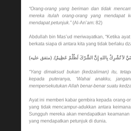
“Orang-orang yang beriman dan tidak mencam
mereka itulah orang-orang yang mendapat 
mendapat petunjuk.”
(Al-An’am: 82)
Abdullah bin Mas’ud meriwayatkan, “Ketika ayat
berkata siapa di antara kita yang tidak berlaku d
“Yang dimaksud bukan (kedzaliman) itu, tetap
kepada puteranya, ‘Wahai anakku, janga
mempersekutukan Allah benar-benar suatu kedza
Ayat ini memberi kabar gembira kepada orang-o
yang tidak mencampur-adukkan antara keimanan 
Sungguh mereka akan mendapatkan keamanan yang
yang mendapatkan petunjuk di dunia.