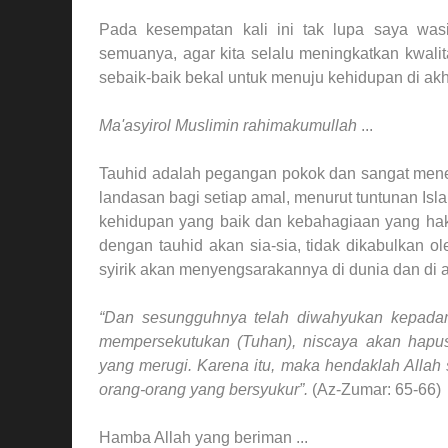
Pada kesempatan kali ini tak lupa saya was
semuanya, agar kita selalu meningkatkan kwali
sebaik-baik bekal untuk menuju kehidupan di akhi
Ma'asyirol Muslimin rahimakumullah
...
Tauhid adalah pegangan pokok dan sangat mene
landasan bagi setiap amal, menurut tuntunan Is
kehidupan yang baik dan kebahagiaan yang hakik
dengan tauhid akan sia-sia, tidak dikabulkan ol
syirik akan menyengsarakannya di dunia dan di a
“Dan sesungguhnya telah diwahyukan kepadam
mempersekutukan (Tuhan), niscaya akan hapu
yang merugi. Karena itu, maka hendaklah Alla
orang-orang yang bersyukur”.
(Az-Zumar: 65-66)
Hamba Allah yang beriman ...