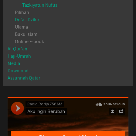
Tazkiyatun Nufus
Pilihan
Do'a - Dzikir
Ulama
Buku Islam
Online E-book
Al-Qur'an
Haji-Umrah
Media
Download
Assunnah Qatar