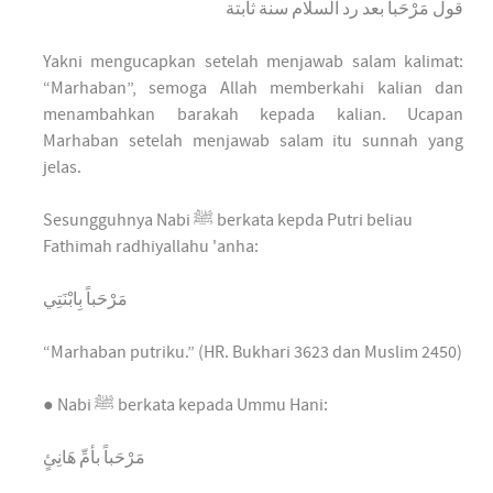
ﻗﻮﻝ ﻣَﺮْﺣَﺒﺎً ﺑﻌﺪ ﺭﺩ ﺍﻟﺴﻼﻡ ﺳﻨﺔ ﺛﺎﺑﺘﺔ
Yakni mengucapkan setelah menjawab salam kalimat:
“Marhaban”, semoga Allah memberkahi kalian dan
menambahkan barakah kepada kalian. Ucapan
Marhaban setelah menjawab salam itu sunnah yang
jelas.
Sesungguhnya Nabi ﷺ berkata kepda Putri beliau
Fathimah radhiyallahu 'anha:
ﻣَﺮْﺣَﺒﺎً ﺑِﺎﺑْﻨَﺘِﻲ
“Marhaban putriku.” (HR. Bukhari 3623 dan Muslim 2450)
● Nabi ﷺ berkata kepada Ummu Hani:
ﻣَﺮْﺣَﺒﺎً ﺑﺄﻡِّ ﻫَﺎﻧِﺊٍ‏