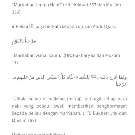
“Marhaban Ummu Hani.” (HR. Bukhari 357 dan Muslim
336)
● Beliau ﷺ juga berkata kepada utusan Abdul Qais:
ﻣَﺮْﺣَﺒﺎً ﺑﺎﻟﻘَﻮْﻡِ‏
“Marhaban wahai kaum.” (HR. Bukhary 53 dan Muslim
17)
ﻭﻟﻤَّﺎ ﻋُﺮِﺝ ﺑﺎﻟﻨﺒﻲ ﷺ ﻟﻠﺴَّﻤﺎﺀِ ﺣﻴَّﺎﻩ ﻛﻞُّ ﺍﻟﻨﺒﻴِّﻴﻦ ﺍﻟﺬﻳﻦ ﻣﺮَّ ﻋﻠﻴﻬﻢ ﺑـ
‏ﻣَﺮْﺣَﺒاً
Tatkala beliau di naikkan (mi’raj) ke langit setiap para
nabi yang beliau lewati memberikan penghormatan
kepada beliau dengan Marhaban. (HR. Bukhari 349 dan
Muslim 163)