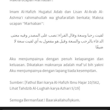
Makna ucapan Marhaban !
Imam Al-Hafizh Hujjatul Adab dan Lisan Al-Arab Al-
Ashma’i rahimahullah wa ghafarallah berkata; Makna
ucapan “Marhaban”:
ﻟﻘﻴﺖ ﺭﺣﺒﺎ ﻭﺳﻌﺔ ﻭﻗﺎﻝ ﺍﻟﻔﺮﺍﺀ: ﻧﺼﺐ ﻋﻠﻰ ﺍﻟﻤﺼﺪﺭ ﻭﻓﻴﻪ ﻣﻌﻨﻰ
ﺍﻟﺪﻋﺎﺀ ﺑﺎﻟﺮﺣﺐ ﻭﺍﻟﺴﻌﺔ ﻭﻗﻴﻞ ﻫﻮ ﻣﻔﻌﻮﻝ ﺑﻪ ﺃﻱ ﻟﻘﻴﺖ ﺳﻌﺔ ﻻ
ﺿﻴﻘًﺎ
Aku menjumpainya dengan penuh kelapangan dan
keluasan. Dikatakan maknanya adalah maf’ul bih yakni
Aku menjumpainya dengan lapang tiada kesempitan.
Sumber: [Fathul Bari karya Al-Hafizh Ibnu Hajar 10/562,
Lihat Tahdzib Al-Lughah karya Azhari 5/19]
Semoga Bermanfaat ! Baarakallahufiykum.