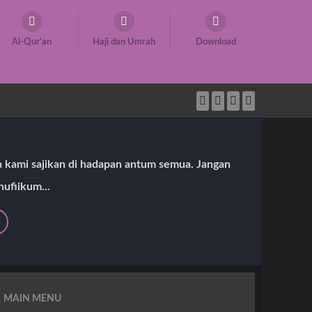
Al-Qur'an
Haji dan Umrah
Download
ya kami sajikan di hadapan antum semua. Jangan
hufiikum...
MAIN MENU