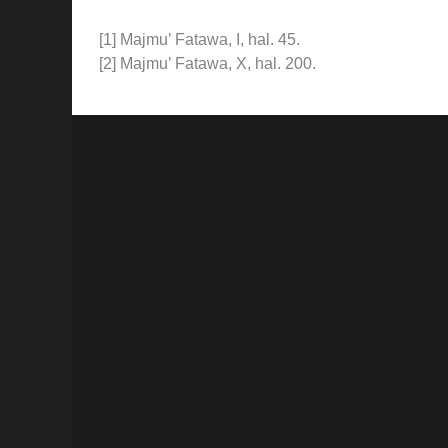
[1] Majmu’ Fatawa, I, hal. 45.
[2] Majmu’ Fatawa, X, hal. 200.