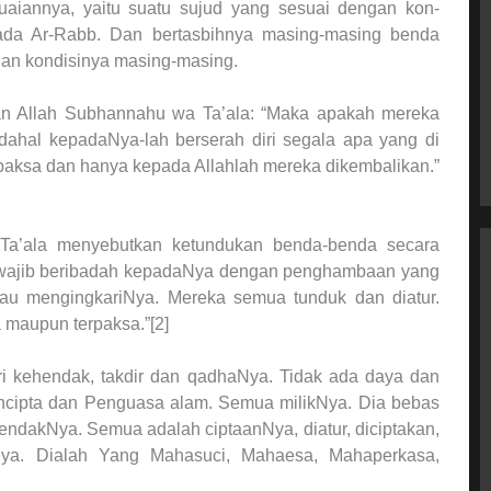
aiannya, yaitu suatu sujud yang sesuai dengan kon­
da Ar-Rabb. Dan ber­tasbihnya masing-masing benda
ngan kondisinya masing-masing.
man Allah Subhannahu wa Ta’ala: “Maka apakah mereka
dahal kepadaNya-lah berserah diri segala apa yang di
rpaksa dan hanya kepada Allahlah mereka dikembalikan.”
Ta’ala menyebutkan ketundukan benda-benda secara
k wajib beribadah kepadaNya dengan penghambaan yang
au mengingkariNya. Mereka semua tunduk dan diatur.
 maupun terpaksa.”[2]
ari kehendak, takdir dan qadhaNya. Tidak ada daya dan
encipta dan Penguasa alam. Semua milikNya. Dia bebas
ndakNya. Semua adalah ciptaanNya, diatur, diciptakan,
nNya. Dialah Yang Mahasuci, Mahaesa, Mahaperkasa,