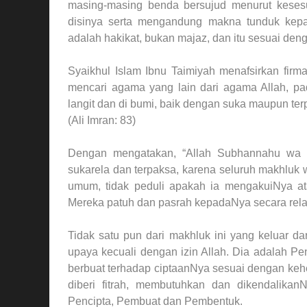
masing-masing benda bersujud menurut kesesu
disinya serta mengandung makna tunduk kepa
adalah hakikat, bukan majaz, dan itu sesuai de
Syaikhul Islam Ibnu Taimiyah menafsirkan fir
mencari agama yang lain dari agama Allah, pa
langit dan di bumi, baik dengan suka maupun te
(Ali Imran: 83)
Dengan mengatakan, “Allah Subhannahu wa 
sukarela dan terpaksa, karena seluruh makhlu
umum, tidak peduli apakah ia mengakuiNya at
Mereka patuh dan pasrah kepadaNya secara rela
Tidak satu pun dari makhluk ini yang keluar d
upaya kecuali dengan izin Allah. Dia adalah P
berbuat terhadap ciptaanNya sesuai dengan kehe
diberi fitrah, membutuhkan dan dikendalika
Pencipta, Pembuat dan Pembentuk.