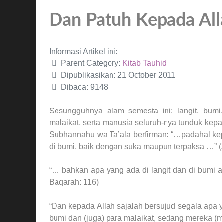
Dan Patuh Kepada All
Informasi Artikel ini:
Parent Category:
Kitab Tauhid
Dipublikasikan: 21 October 2011
Dibaca: 9148
Sesungguhnya alam semesta ini: langit, bumi,
malaikat, serta manusia seluruh-nya tunduk kep
Subhannahu wa Ta’ala berfirman: “…padahal kepa
di bumi, baik dengan suka maupun terpaksa …” (A
“… bahkan apa yang ada di langit dan di bumi 
Baqarah: 116)
“Dan kepada Allah sajalah bersujud segala apa 
bumi dan (juga) para malaikat, sedang mereka (m