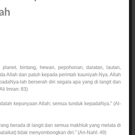
ah
 planet, bintang, hewan, pepohonan, daratan, lautan,
ada Allah dan patuh kepada perintah kauniyah-Nya. Allah
daNya-lah berserah diri segala apa yang di langit dan
li Imran: 83)
adalah kepunyaan Allah; semua tunduk kepadaNya.” (Al-
yang berada di langit dan semua makhluk yang melata di
alaikat) tidak menyombongkan diri.” (An-Nahl: 49)