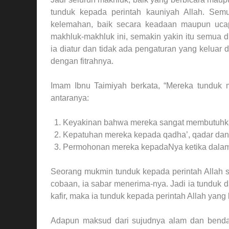
tunduk kepada perintah kauniyah Allah. Sem
kelemahan, baik secara keadaan maupun uca
makhluk-makhluk ini, semakin yakin itu semua 
ia diatur dan tidak ada pengaturan yang keluar
dengan fitrahnya.
Imam Ibnu Taimiyah berkata, “Mereka tunduk m
antaranya:
Keyakinan bahwa mereka sangat membutuhk
Kepatuhan mereka kepada qadha’, qadar dan k
Permohonan mereka kepadaNya ketika dalam k
Seorang mukmin tunduk kepada perintah Allah se
cobaan, ia sabar menerima-nya. Jadi ia tunduk 
kafir, maka ia tunduk kepada perintah Allah yang b
Adapun maksud dari sujudnya alam dan benda