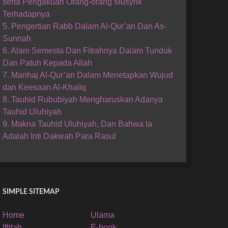
serta Pengakuan Orang-orang Musyrik
Terhadapnya
5. Pengertian Rabb Dalam Al-Qur’an Dan As-
Sunnah
6. Alam Semesta Dan Fitrahnya Dalam Tunduk
Dan Patuh Kepada Allah
7. Manhaj Al-Qur’an Dalam Menetapkan Wujud
dan Keesaan Al-Khaliq
8. Tauhid Rububiyah Mengharuskan Adanya
Tauhid Uluhiyah
9. Makna Tauhid Uluhiyah, Dan Bahwa Ia
Adalah Inti Dakwah Para Rasul
SIMPLE SITEMAP
Home
Ulama
Iftitah
E-book