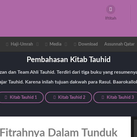
Iftitah
Haji-Umrah
Media
Download
Assunnah Qatar
Pembahasan Kitab Tauhid
auzan dan Team Ahli Tauhid. Terdiri dari tiga buku yang resumen
jar Tauhid. Karena inilah tujuan dakwah para Rasul. Baarokallo
Kitab Tauhid 1
Kitab Tauhid 2
Kitab Tauhid 3
 Fitrahnya Dalam Tunduk