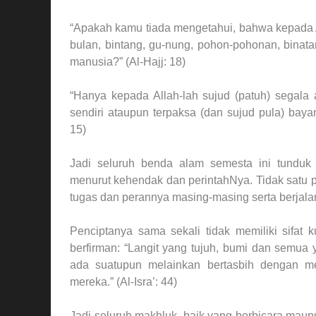
“Apakah kamu tiada mengetahui, bahwa kepada Al
bulan, bintang, gu-nung, pohon-pohonan, binat
manusia?” (Al-Hajj: 18)
“Hanya kepada Allah-lah sujud (patuh) segala
sendiri ataupun terpaksa (dan sujud pula) baya
15)
Jadi seluruh benda alam semesta ini tunduk
menurut kehendak dan perintahNya. Tidak satu
tugas dan perannya masing-masing serta berjala
Penciptanya sama sekali tidak memiliki sifat
berfirman: “Langit yang tujuh, bumi dan semua 
ada suatupun melainkan bertasbih dengan mem
mereka.” (Al-Isra’: 44)
Jadi seluruh makhluk, baik yang berbicara mau