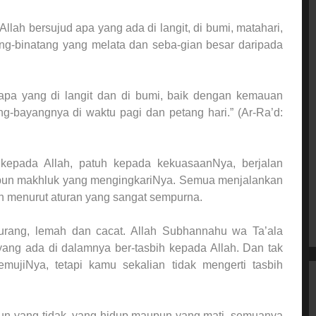
lah bersujud apa yang ada di langit, di bumi, matahari,
ang-binatang yang melata dan seba-gian besar daripada
 apa yang di langit dan di bumi, baik dengan kemauan
ng-bayangnya di waktu pagi dan petang hari.” (Ar-Ra’d:
 kepada Allah, patuh kepada kekuasaanNya, berjalan
 pun makhluk yang mengingkariNya. Semua menjalankan
n menurut aturan yang sangat sempurna.
 kurang, lemah dan cacat. Allah Subhannahu wa Ta’ala
yang ada di dalamnya ber-tasbih kepada Allah. Dan tak
ujiNya, tetapi kamu sekalian tidak mengerti tasbih
pun yang tidak, yang hidup maupun yang mati, semuanya