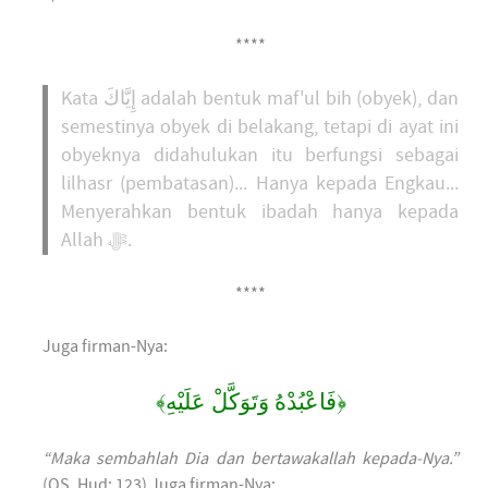
****
Kata إِيَّاكَ adalah bentuk maf'ul bih (obyek), dan
semestinya obyek di belakang, tetapi di ayat ini
obyeknya didahulukan itu berfungsi sebagai
lilhasr (pembatasan)... Hanya kepada Engkau...
Menyerahkan bentuk ibadah hanya kepada
Allah ﷻ.
****
Juga firman-Nya:
﴿فَاعْبُدْهُ وَتَوَكَّلْ عَلَيْهِ﴾
“Maka sembahlah Dia dan bertawakallah kepada-Nya.”
(QS. Hud: 123) Juga firman-Nya: