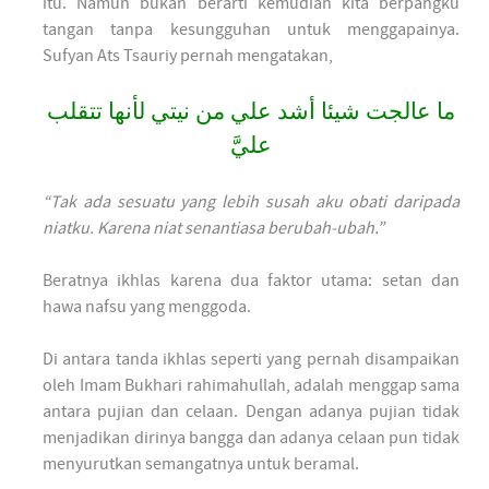
itu. Namun bukan berarti kemudian kita berpangku
tangan tanpa kesungguhan untuk menggapainya.
Sufyan Ats Tsauriy pernah mengatakan,
ما عالجت شيئا أشد علي من نيتي لأنها تتقلب
عليَّ
“Tak ada sesuatu yang lebih susah aku obati daripada
niatku. Karena niat senantiasa berubah-ubah.”
Beratnya ikhlas karena dua faktor utama: setan dan
hawa nafsu yang menggoda.
Di antara tanda ikhlas seperti yang pernah disampaikan
oleh Imam Bukhari rahimahullah, adalah menggap sama
antara pujian dan celaan. Dengan adanya pujian tidak
menjadikan dirinya bangga dan adanya celaan pun tidak
menyurutkan semangatnya untuk beramal.