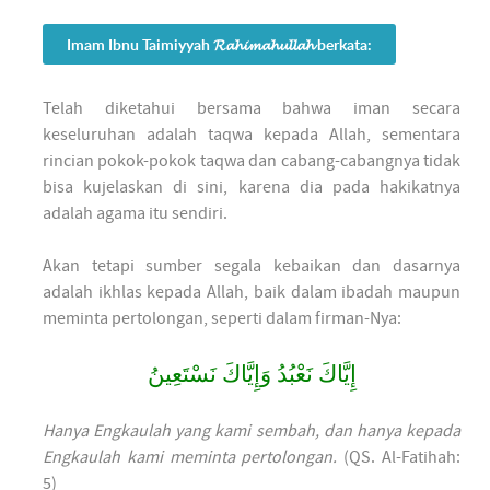
Imam Ibnu Taimiyyah 𝓡𝓪𝓱𝓲𝓶𝓪𝓱𝓾𝓵𝓵𝓪𝓱 berkata:
Telah diketahui bersama bahwa iman secara
keseluruhan adalah taqwa kepada Allah, sementara
rincian pokok-pokok taqwa dan cabang-cabangnya tidak
bisa kujelaskan di sini, karena dia pada hakikatnya
adalah agama itu sendiri.
Akan tetapi sumber segala kebaikan dan dasarnya
adalah ikhlas kepada Allah, baik dalam ibadah maupun
meminta pertolongan, seperti dalam firman-Nya:
إِيَّاكَ نَعْبُدُ وَإِيَّاكَ نَسْتَعِينُ
Hanya Engkaulah yang kami sembah, dan hanya kepada
Engkaulah kami meminta pertolongan.
(QS. Al-Fatihah:
5)