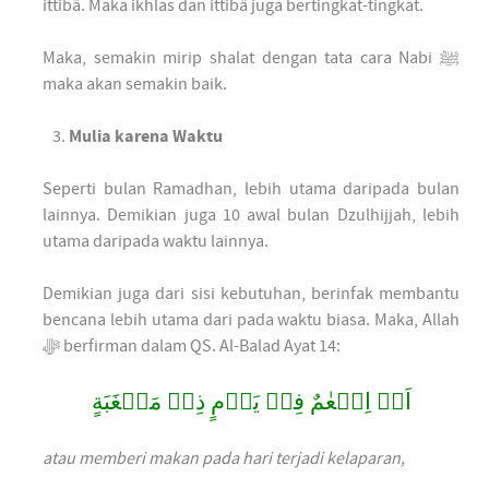
ittibâ. Maka ikhlas dan ittibâ juga bertingkat-tingkat.
Maka, semakin mirip shalat dengan tata cara Nabi ﷺ
maka akan semakin baik.
Mulia karena Waktu
Seperti bulan Ramadhan, lebih utama daripada bulan
lainnya. Demikian juga 10 awal bulan Dzulhijjah, lebih
utama daripada waktu lainnya.
Demikian juga dari sisi kebutuhan, berinfak membantu
bencana lebih utama dari pada waktu biasa. Maka, Allah
ﷻ berfirman dalam QS. Al-Balad Ayat 14:
اَوۡ اِطۡعٰمٌ فِىۡ يَوۡمٍ ذِىۡ مَسۡغَبَةٍ
atau memberi makan pada hari terjadi kelaparan,