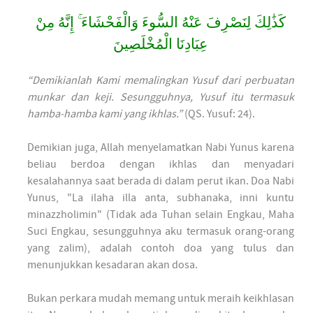
كَذَٰلِكَ لِنَصْرِفَ عَنْهُ السُّوءَ وَالْفَحْشَاءَ ۚ إِنَّهُ مِنْ
عِبَادِنَا الْمُخْلَصِينَ
“Demikianlah Kami memalingkan Yusuf dari perbuatan
munkar dan keji. Sesungguhnya, Yusuf itu termasuk
hamba-hamba kami yang ikhlas.”
(QS. Yusuf: 24).
Demikian juga, Allah menyelamatkan Nabi Yunus karena
beliau berdoa dengan ikhlas dan menyadari
kesalahannya saat berada di dalam perut ikan. Doa Nabi
Yunus, "La ilaha illa anta, subhanaka, inni kuntu
minazzholimin" (Tidak ada Tuhan selain Engkau, Maha
Suci Engkau, sesungguhnya aku termasuk orang-orang
yang zalim), adalah contoh doa yang tulus dan
menunjukkan kesadaran akan dosa.
Bukan perkara mudah memang untuk meraih keikhlasan