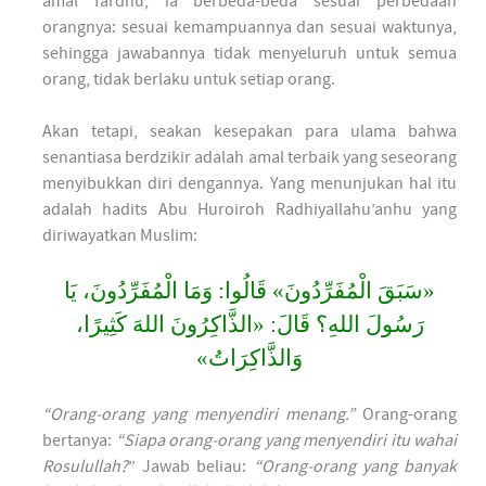
amal fardhu, ia berbeda-beda sesuai perbedaan
orangnya: sesuai kemampuannya dan sesuai waktunya,
sehingga jawabannya tidak menyeluruh untuk semua
orang, tidak berlaku untuk setiap orang.
Akan tetapi, seakan kesepakan para ulama bahwa
senantiasa berdzikir adalah amal terbaik yang seseorang
menyibukkan diri dengannya. Yang menunjukan hal itu
adalah hadits Abu Huroiroh Radhiyallahu’anhu yang
diriwayatkan Muslim:
«سَبَقَ الْمُفَرِّدُونَ» قَالُوا: وَمَا الْمُفَرِّدُونَ، يَا
رَسُولَ اللهِ؟ قَالَ: «الذَّاكِرُونَ اللهَ كَثِيرًا،
وَالذَّاكِرَاتُ»
“Orang-orang yang menyendiri menang.”
Orang-orang
bertanya:
“Siapa orang-orang yang menyendiri itu wahai
Rosulullah?
” Jawab beliau:
“Orang-orang yang banyak