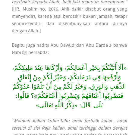
berdzikir kepada Allah, baik laki maupun perempuan.”
[HR. Muslim no. 2676. Ahli dzikir disebut orang yang
menyendiri, karena asal berdzikir bukan jamaah, tetapi
sendiri-sendiri dan disembunyikan antara dirinya
dengan Allah.]
Begitu juga hadits Abu Dawud dari Abu Darda ﭬ bahwa
Nabi ﷺ bersabda:
«أَلَا أُنَبِّئُكُمْ بِخَيْرِ أَعْمَالِكُمْ، وَأَزْكَاهَا عِنْدَ مَلِيكِكُمْ،
وَأَرْفَعِهَا فِي دَرَجَاتِكُمْ، وَخَيْرٌ لَكُمْ مِنْ إِنْفَاقِ
الذَّهَبِ وَالوَرِقِ، وَخَيْرٌ لَكُمْ مِنْ أَنْ تَلْقَوْا عَدُوَّكُمْ
فَتَضْرِبُوا أَعْنَاقَهُمْ وَيَضْرِبُوا أَعْنَاقَكُمْ»؟ قَالُوا:
بَلَى. قَالَ: «ذِكْرُ اللَّهِ تَعَالَى»
“Maukah kalian kuberitahu amal terbaik kalian, amal
tersuci di sisi Raja kalian, amal tertinggi dalam derajat