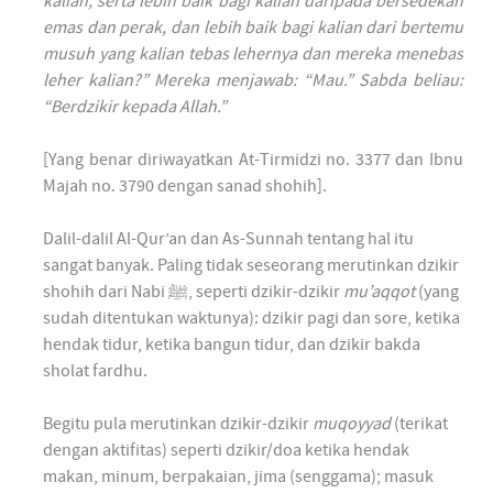
kalian, serta lebih baik bagi kalian daripada bersedekah
emas dan perak, dan lebih baik bagi kalian dari bertemu
musuh yang kalian tebas lehernya dan mereka menebas
leher kalian?” Mereka menjawab: “Mau.” Sabda beliau:
“Berdzikir kepada Allah.”
[Yang benar diriwayatkan At-Tirmidzi no. 3377 dan Ibnu
Majah no. 3790 dengan sanad shohih].
Dalil-dalil Al-Qur’an dan As-Sunnah tentang hal itu
sangat banyak. Paling tidak seseorang merutinkan dzikir
shohih dari Nabi ﷺ, seperti dzikir-dzikir
mu’aqqot
(yang
sudah ditentukan waktunya): dzikir pagi dan sore, ketika
hendak tidur, ketika bangun tidur, dan dzikir bakda
sholat fardhu.
Begitu pula merutinkan dzikir-dzikir
muqoyyad
(terikat
dengan aktifitas) seperti dzikir/doa ketika hendak
makan, minum, berpakaian, jima (senggama); masuk