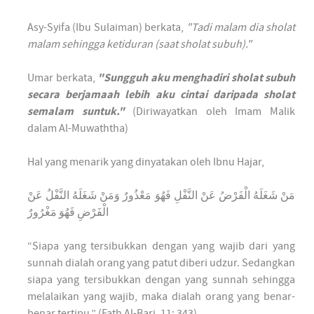
Asy-Syifa (Ibu Sulaiman) berkata,
"Tadi malam dia sholat
malam sehingga ketiduran (saat sholat subuh)."
Umar berkata,
"Sungguh aku menghadiri sholat subuh
secara berjamaah lebih aku cintai daripada sholat
semalam suntuk."
(Diriwayatkan oleh Imam Malik
dalam Al-Muwaththa)
Hal yang menarik yang dinyatakan oleh Ibnu Hajar,
مَنْ شَغَلَهُ الْفَرْضُ عَنْ النَّفْلِ فَهُوَ مَعْذُورٌ وَمَنْ شَغَلَهُ النَّفْلُ عَنْ
الْفَرْضِ فَهُوَ مَغْرُورٌ
“Siapa yang tersibukkan dengan yang wajib dari yang
sunnah dialah orang yang patut diberi udzur. Sedangkan
siapa yang tersibukkan dengan yang sunnah sehingga
melalaikan yang wajib, maka dialah orang yang benar-
benar tertipu.” (Fath Al-Bari, 11: 343)