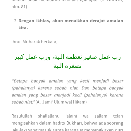
hlm. 81)
Dengan ikhlas, akan menaikkan derajat amalan
kita.
Ibnul Mubarak berkata,
رب عمل صغير تعظمه النية، ورب عمل كبير
تصغره النية
“Betapa banyak amalan yang kecil menjadi besar
(pahalanya) karena sebab niat. Dan betapa banyak
amalan yang besar menjadi kecil (pahalanya) karena
sebab niat.”
(Al-Jami’ Ulum wal Hikam)
Rasulullah shallallahu ‘alaihi wa sallam telah
mengisahkan dalam hadits Bukhari, bahwa ada seorang
laki-laki yang masuk surga karena ia menyingkirkan duri