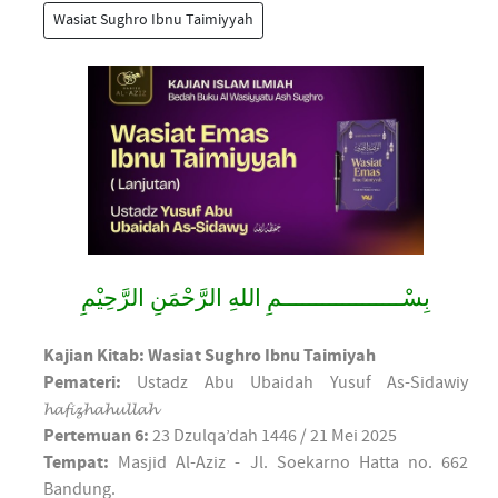
Wasiat Sughro Ibnu Taimiyyah
بِسْــــــــــــــــــمِ اللهِ الرَّحْمَنِ الرَّحِيْمِ
Kajian Kitab: Wasiat Sughro Ibnu Taimiyah
Pemateri:
Ustadz Abu Ubaidah Yusuf As-Sidawiy
𝓱𝓪𝓯𝓲𝔃𝓱𝓪𝓱𝓾𝓵𝓵𝓪𝓱
Pertemuan 6:
23 Dzulqa’dah 1446 / 21 Mei 2025
Tempat:
Masjid Al-Aziz - Jl. Soekarno Hatta no. 662
Bandung.