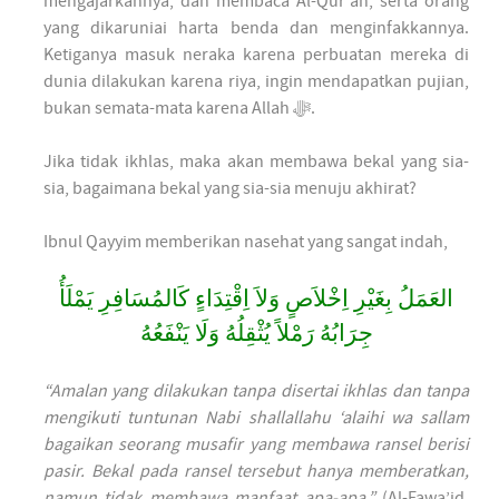
mengajarkannya, dan membaca Al-Qur'an, serta orang
yang dikaruniai harta benda dan menginfakkannya.
Ketiganya masuk neraka karena perbuatan mereka di
dunia dilakukan karena riya, ingin mendapatkan pujian,
bukan semata-mata karena Allah ﷻ.
Jika tidak ikhlas, maka akan membawa bekal yang sia-
sia, bagaimana bekal yang sia-sia menuju akhirat?
Ibnul Qayyim memberikan nasehat yang sangat indah,
العَمَلُ بِغَيْرِ اِخْلاَصٍ وَلاَ اِقْتِدَاءٍ كَالمُسَافِرِ يَمْلَأُ
جِرَابُهُ رَمْلاً يُثْقِلُهُ وَلَا يَنْفَعُهُ
“Amalan yang dilakukan tanpa disertai ikhlas dan tanpa
mengikuti tuntunan Nabi shallallahu ‘alaihi wa sallam
bagaikan seorang musafir yang membawa ransel berisi
pasir. Bekal pada ransel tersebut hanya memberatkan,
namun tidak membawa manfaat apa-apa.”
(Al-Fawa’id,