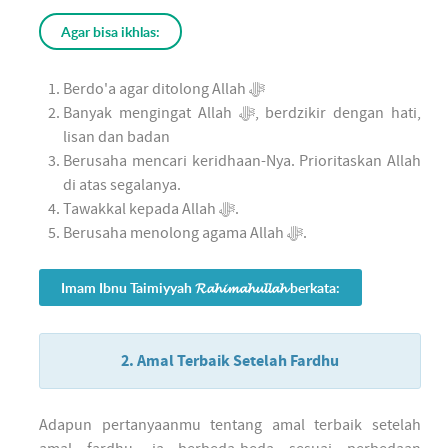
Agar bisa ikhlas:
Berdo'a agar ditolong Allah ﷻ
Banyak mengingat Allah ﷻ, berdzikir dengan hati,
lisan dan badan
Berusaha mencari keridhaan-Nya. Prioritaskan Allah
di atas segalanya.
Tawakkal kepada Allah ﷻ.
Berusaha menolong agama Allah ﷻ.
Imam Ibnu Taimiyyah 𝓡𝓪𝓱𝓲𝓶𝓪𝓱𝓾𝓵𝓵𝓪𝓱 berkata:
2. Amal Terbaik Setelah Fardhu
Adapun pertanyaanmu tentang amal terbaik setelah