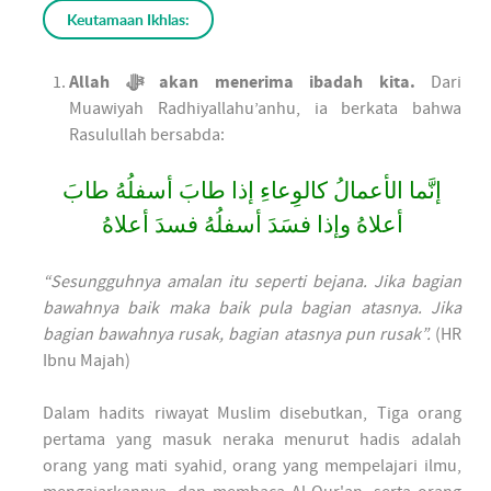
Keutamaan Ikhlas:
Allah ﷻ akan menerima ibadah kita.
Dari
Muawiyah Radhiyallahu’anhu, ia berkata bahwa
Rasulullah bersabda:
إنَّما الأعمالُ كالوِعاءِ إذا طابَ أسفلُهُ طابَ
أعلاهُ وإذا فسَدَ أسفلُهُ فسدَ أعلاهُ
“Sesungguhnya amalan itu seperti bejana. Jika bagian
bawahnya baik maka baik pula bagian atasnya. Jika
bagian bawahnya rusak, bagian atasnya pun rusak”.
(HR
Ibnu Majah)
Dalam hadits riwayat Muslim disebutkan, Tiga orang
pertama yang masuk neraka menurut hadis adalah
orang yang mati syahid, orang yang mempelajari ilmu,