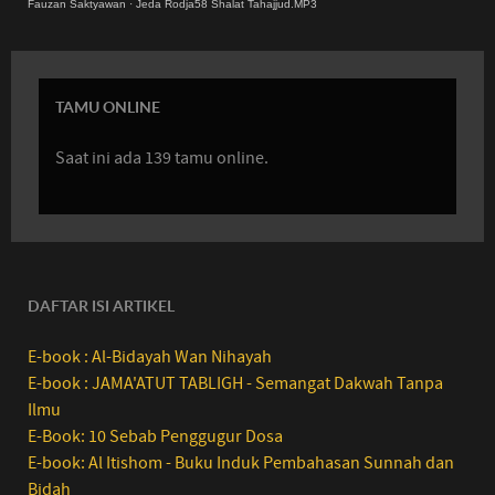
Fauzan Saktyawan
·
Jeda Rodja58 Shalat Tahajjud.MP3
TAMU ONLINE
Saat ini ada 139 tamu online.
DAFTAR ISI ARTIKEL
E-book : Al-Bidayah Wan Nihayah
E-book : JAMA'ATUT TABLIGH - Semangat Dakwah Tanpa
Ilmu
E-Book: 10 Sebab Penggugur Dosa
E-book: Al Itishom - Buku Induk Pembahasan Sunnah dan
Bidah