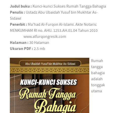
Judul buku :
Kunci-kunci Sukses Rumah Tangga Bahagia
Penulis :
Ustadz Abu Ubaidah Yusuf bin Mukhtar As-
Sidawi
Penerbit :
Ma'had Al-Furqon Al-Islami. Akte Notaris:
MENKUMHAM RI no. AHU. 1253.AH.01.04 Tahun 2010
www.alfurqongresik.com
Halaman :
30 Halaman
Ukuran PDF :
2.5 mb
Rumah
tangga
bahagia
adalah
tonggak
utama