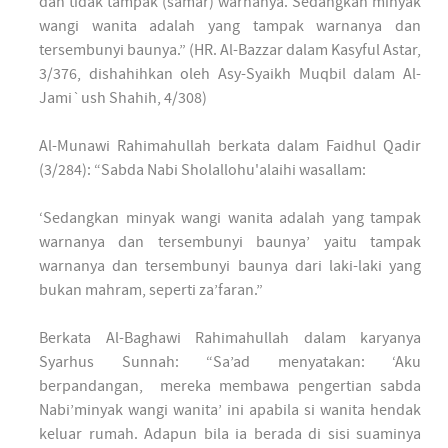
dan tidak tampak (samar) warnanya. Sedangkan minyak
wangi wanita adalah yang tampak warnanya dan
tersembunyi baunya.” (HR. Al-Bazzar dalam Kasyful Astar,
3/376, dishahihkan oleh Asy-Syaikh Muqbil dalam Al-
Jami`ush Shahih, 4/308)
Al-Munawi Rahimahullah berkata dalam Faidhul Qadir
(3/284): “Sabda Nabi Sholallohu'alaihi wasallam:
‘Sedangkan minyak wangi wanita adalah yang tampak
warnanya dan tersembunyi baunya’ yaitu tampak
warnanya dan tersembunyi baunya dari laki-laki yang
bukan mahram, seperti za’faran.”
Berkata Al-Baghawi Rahimahullah dalam karyanya
Syarhus Sunnah: “Sa’ad menyatakan: ‘Aku
berpandangan, mereka membawa pengertian sabda
Nabi’minyak wangi wanita’ ini apabila si wanita hendak
keluar rumah. Adapun bila ia berada di sisi suaminya