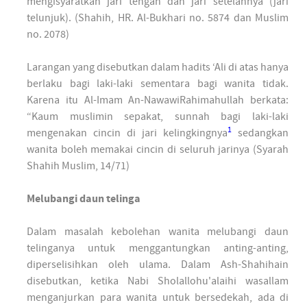
mengisyaratkan jari tengah dan jari setelahnya (jari
telunjuk). (Shahih, HR. Al-Bukhari no. 5874 dan Muslim
no. 2078)
Larangan yang disebutkan dalam hadits ‘Ali di atas hanya
berlaku bagi laki-laki sementara bagi wanita tidak.
Karena itu Al-Imam An-NawawiRahimahullah berkata:
“Kaum muslimin sepakat, sunnah bagi laki-laki
1
mengenakan cincin di jari kelingkingnya
sedangkan
wanita boleh memakai cincin di seluruh jarinya (Syarah
Shahih Muslim, 14/71)
Melubangi daun telinga
Dalam masalah kebolehan wanita melubangi daun
telinganya untuk menggantungkan anting-anting,
diperselisihkan oleh ulama. Dalam Ash-Shahihain
disebutkan, ketika Nabi Sholallohu'alaihi wasallam
menganjurkan para wanita untuk bersedekah, ada di