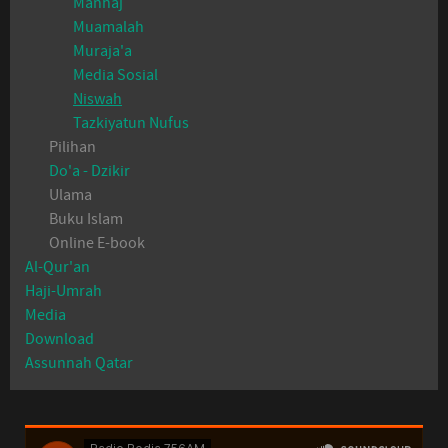
Manhaj
Muamalah
Muraja'a
Media Sosial
Niswah
Tazkiyatun Nufus
Pilihan
Do'a - Dzikir
Ulama
Buku Islam
Online E-book
Al-Qur'an
Haji-Umrah
Media
Download
Assunnah Qatar