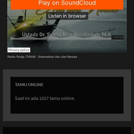
Radio Rodja 756AM
·
Selamatkan Aku dari Neraka
TAMU ONLINE
Saat ini ada 1027 tamu online.