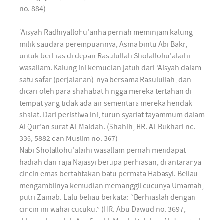
no. 884)
‘Aisyah Radhiyallohu'anha pernah meminjam kalung
milik saudara perempuannya, Asma bintu Abi Bakr,
untuk berhias di depan Rasulullah Sholallohu'alaihi
wasallam. Kalung ini kemudian jatuh dari ‘Aisyah dalam
satu safar (perjalanan)-nya bersama Rasulullah, dan
dicari oleh para shahabat hingga mereka tertahan di
tempat yang tidak ada air sementara mereka hendak
shalat. Dari peristiwa ini, turun syariat tayammum dalam
Al Qur’an surat Al-Maidah. (Shahih, HR. Al-Bukhari no.
336, 5882 dan Muslim no. 367)
Nabi Sholallohu'alaihi wasallam pernah mendapat
hadiah dari raja Najasyi berupa perhiasan, di antaranya
cincin emas bertahtakan batu permata Habasyi. Beliau
mengambilnya kemudian memanggil cucunya Umamah,
putri Zainab. Lalu beliau berkata: “Berhiaslah dengan
cincin ini wahai cucuku.” (HR. Abu Dawud no. 3697,