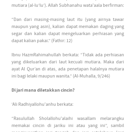
mutiara (al-lu’lu’). Allah Subhanahu wata'aala berfirman:
“Dan dari masing-masing laut itu (yang airnya tawar
maupun yang asin), kalian dapat memakan daging yang
segar dan kalian dapat mengeluarkan perhiasan yang
dapat kalian pakai.” (Fathir: 12)
Ibnu HazmRahimahullah berkata: “Tidak ada perhiasan
yang dikeluarkan dari laut kecuali mutiara. Maka dari
ayat Al Qur’an di atas, ada penetapan halalnya mutiara
ini bagi lelaki maupun wanita.” (Al-Muhalla, 9/246)
Di jari mana diletakkan cincin?
‘Ali Radhiyallohu'anhu berkata:
“Rasulullah Sholallohu'alaihi wasallam melarangku
memakai cincin di jariku ini atau yang ini”, sambil