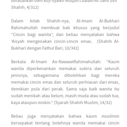
dihasankan oleh Asy-Syaikh Muqbil t dalam Al-Jami’ush
Shahih, 4/312)
Dalam kitab Shahih-nya, Al-Imam Al-Bukhari
Rahimahullah membuat bab khusus yang berjudul
“Cincin bagi wanita”, dan beliau menyatakan bahwa
‘Aisyah mengenakan cincin-cincin emas. (Shahih Al-
Bukhari dengan Fathul Bari, 10/342)
Berkata Al-Imam An-NawawiRahimahullah: “Kaum
wanita diperkenankan memakai sutera dan seluruh
jenisnya, sebagaimana dibolehkan bagi mereka
memakai cincin emas dan seluruh perhiasan dari emas,
demikian pula dari perak. Sama saja baik wanita itu
sudah menikah atau belum, masih muda atau sudah tua,
kaya ataupun miskin.” (Syarah Shahih Muslim, 14/32)
Beliau juga menyatakan bahwa kaum muslimin
bersepakat tentang bolehnya wanita memakai cincin