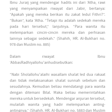
Ibnu Juraij yang mendengar hadits ini dari ‘Atha, rawi
yang menyampaikan riwayat dari Jabir, bertanya:
“Apakah yang mereka berikan itu zakat Iedul Fithri?”.
“Bukan”, kata ‘Atha. “Tetapi itu adalah sedekah mereka
pada hari tersebut,” lanjutnya. “Para wanita itu
melemparkan cincin-cincin mereka dan perhiasan
lainnya sebagai sedekah.” (Shahih, HR. Al-Bukhari no.
978 dan Muslim no. 885)
Dalam riwayat Ibnu
‘AbbasRadhiyallohu'anhudisebutkan:
“Nabi Sholallohu'alaihi wasallam shalat Ied dua rakaat
dan tidak melaksanakan shalat sunnah sebelum dan
sesudahnya. Kemudian beliau mendatangi para wanita
dengan ditemani Bilal. Maka beliau memerintahkan
mereka untuk bersedekah. Mendengar anjuran tersebut,
mulailah wanita yang hadir melemparkan anting-
antingnya.” (Shahih, HR. Al-Bukhari no. 5883 dan Muslim