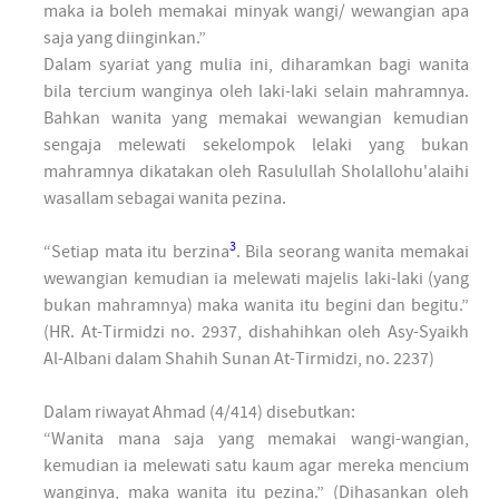
maka ia boleh memakai minyak wangi/ wewangian apa
saja yang diinginkan.”
Dalam syariat yang mulia ini, diharamkan bagi wanita
bila tercium wanginya oleh laki-laki selain mahramnya.
Bahkan wanita yang memakai wewangian kemudian
sengaja melewati sekelompok lelaki yang bukan
mahramnya dikatakan oleh Rasulullah Sholallohu'alaihi
wasallam sebagai wanita pezina.
3
“Setiap mata itu berzina
. Bila seorang wanita memakai
wewangian kemudian ia melewati majelis laki-laki (yang
bukan mahramnya) maka wanita itu begini dan begitu.”
(HR. At-Tirmidzi no. 2937, dishahihkan oleh Asy-Syaikh
Al-Albani dalam Shahih Sunan At-Tirmidzi, no. 2237)
Dalam riwayat Ahmad (4/414) disebutkan:
“Wanita mana saja yang memakai wangi-wangian,
kemudian ia melewati satu kaum agar mereka mencium
wanginya, maka wanita itu pezina.” (Dihasankan oleh