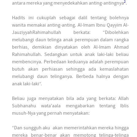
2
antara mereka yang menyedekahkan anting-antingnya
.
Hadits ini cukuplah sebagai dalil tentang bolehnya
wanita memakai anting-anting. Al-Imam Ibnu Qayyim Al-
JauziyyahRahimahullah berkata: “Dibolehkan
melubangi daun telinga anak perempuan dalam rangka
berhias, demikian dinyatakan oleh Al-Imam Ahmad
Rahimahullah. Sedangkan untuk anak laki-laki beliau
membencinya. Perbedaan keduanya adalah perempuan
butuh akan perhiasan sehingga ada kemaslahatan
melubangi daun telinganya. Berbeda halnya dengan
anak laki-laki”.
Beliau juga menyatakan bila ada yang berkata: Allah
Subhanahu wata'aala mengabarkan tentang Iblis
musuh-Nya yang pernah menyatakan:
“Dan sungguh aku akan memerintahkan mereka hingga
mereka benar-benar akan memotong telinga-telinga