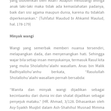
yang dibolehkan oleh Allah? Adapun melubangi telinga
anak laki-laki maka tidak ada kemaslahatan padanya,
baik dari sisi agama maupun dunia, karena itu tidaklah
diperkenankan.” (Tuhfatul Maudud bi Ahkamil Maulud,
hal. 178-179)
Minyak wangi
Wangi yang semerbak memberi nuansa tersendiri,
melapangkan dada, dan menyenangkan hati. Sehingga
wajar bila setiap insan menyukainya, termasuk Rasul kita
yang mulia Sholallohu'alaihi wasallam. Anas bin Malik
Radhiyallohu'anhu berkata, “Rasulullah
Sholallohu'alaihi wasallam pernah bersabda:
“Wanita dan minyak wangi dijadikan sebagai
kecintaanku dari dunia ini dan shalat dijadikan sebagai
penyejuk mataku.” (HR. Ahmad, 3/128. Dihasankan oleh
Asy-Syaikh Muqbil dalam Ash-Shahihul Musnad Mimma