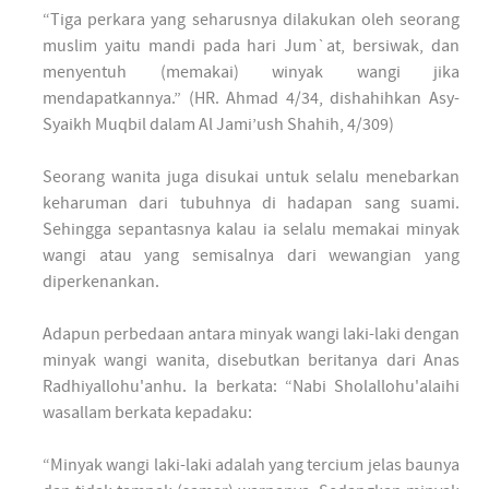
“Tiga perkara yang seharusnya dilakukan oleh seorang
muslim yaitu mandi pada hari Jum`at, bersiwak, dan
menyentuh (memakai) winyak wangi jika
mendapatkannya.” (HR. Ahmad 4/34, dishahihkan Asy-
Syaikh Muqbil dalam Al Jami’ush Shahih, 4/309)
Seorang wanita juga disukai untuk selalu menebarkan
keharuman dari tubuhnya di hadapan sang suami.
Sehingga sepantasnya kalau ia selalu memakai minyak
wangi atau yang semisalnya dari wewangian yang
diperkenankan.
Adapun perbedaan antara minyak wangi laki-laki dengan
minyak wangi wanita, disebutkan beritanya dari Anas
Radhiyallohu'anhu. Ia berkata: “Nabi Sholallohu'alaihi
wasallam berkata kepadaku:
“Minyak wangi laki-laki adalah yang tercium jelas baunya