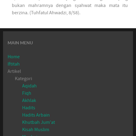
bukan mahramnya dengan syahwat maka mata itu
berzina. (Tuhfatul Ahwadzi, 8/58).
MAIN MENU
Home
Iftitah
Artikel
Kategori
Aqidah
Fiqh
Akhlak
Hadits
Hadits Arbain
Khutbah Jum'at
Kisah Muslim