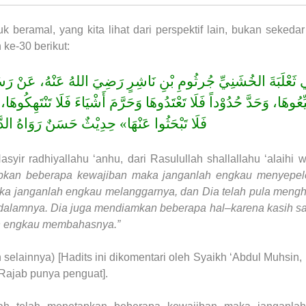
k beramal, yang kita lihat dari perspektif lain, bukan sekedar
 ke-30 berikut:
ي ثَعْلَبَةَ الخُشَنِيِّ جُرثُومِ بْنِ نَاشِرٍ رَضِيَ اللهُ عَنْهُ، عَنْ
ِّعُوهَا، وَحَدَّ حُدُوْداً فَلَا تَعْتَدُوهَا وَحَرَّمَ أَشْيَاءَ فَلَا تَنْتَهِكُو
فَلَا تَبْحَثُوا عَنْهَا» حِدِيْثٌ حَسَنٌ رَوَاهُ الدَّ.
syir radhiyallahu ‘anhu, dari Rasulullah shallallahu ‘alaihi 
pkan beberapa kewajiban maka janganlah engkau menyepel
ka janganlah engkau melanggarnya, dan Dia telah pula men
 dalamnya. Dia juga mendiamkan beberapa hal–karena kasih 
ah engkau membahasnya.”
elainnya) [Hadits ini dikomentari oleh Syaikh ‘Abdul Muhsin, h
 Rajab punya penguat].