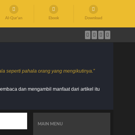
Al-Qur'an
Ebook
Download
 seperti pahala orang yang mengikutinya.”
membaca dan mengambil manfaat dari artikel itu
MAIN MENU