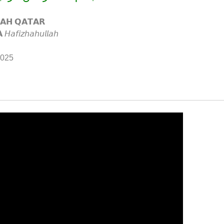
𝗔𝗛 𝗤𝗔𝗧𝗔𝗥
𝘧𝘪𝘻𝘩𝘢𝘩𝘶𝘭𝘭𝘢𝘩
2025