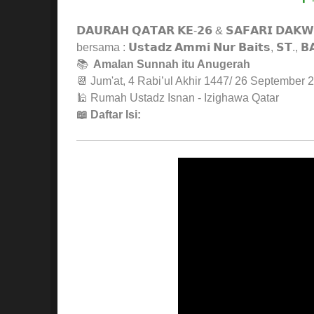
𝗗𝗔𝗨𝗥𝗔𝗛 𝗤𝗔𝗧𝗔𝗥 𝗞𝗘-𝟮𝟲 & 𝗦𝗔𝗙𝗔𝗥𝗜 𝗗𝗔𝗞
bersama : 𝗨𝘀𝘁𝗮𝗱𝘇 𝗔𝗺𝗺𝗶 𝗡𝘂𝗿 𝗕𝗮𝗶𝘁𝘀, 𝗦𝗧., 𝗕𝗔 𝘏
📚
Amalan Sunnah itu Anugerah
📆 Jum'at, 4 Rabi’ul Akhir 1447/ 26 September 
🕌 Rumah Ustadz Isnan - Izighawa Qatar
📖 Daftar Isi: