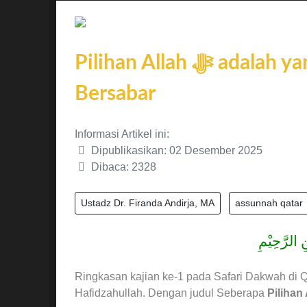
Pilihan Allah ﷻ adalah yang Terbaik bagi Hamba Allah ﷻ yang
Bersabar
Informasi Artikel ini:
Dipublikasikan: 02 Desember 2025
Dibaca: 2328
Ustadz Dr. Firanda Andirja, MA
assunnah qatar
 الرَّحِيْمِ
Ringkasan kajian ke-1 pada Safari Dakwah di Q
Hafidzahullah. Dengan judul Seberapa