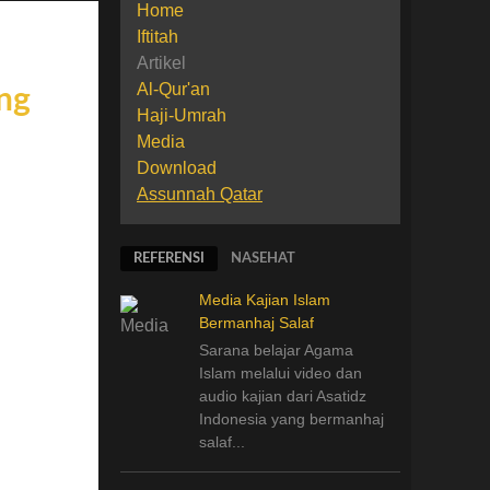
Home
Iftitah
Artikel
Al-Qur'an
Haji-Umrah
Media
Download
Assunnah Qatar
REFERENSI
NASEHAT
Media Kajian Islam
Bermanhaj Salaf
Sarana belajar Agama
Islam melalui video dan
audio kajian dari Asatidz
Indonesia
yang
bermanhaj
salaf...