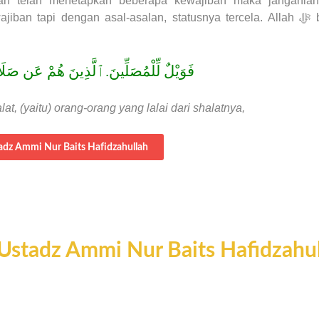
lah telah menetapkan beberapa kewajiban maka janganla
api dengan asal-asalan, statusnya tercela. Allah ﷻ berfirman
فَوَيْلٌ لِّلْمُصَلِّينَ.ٱلَّذِينَ هُمْ عَن صَل
, (yaitu) orang-orang yang lalai dari shalatnya,
adz Ammi Nur Baits Hafidzahullah
| Ustadz Ammi Nur Baits Hafidzahu