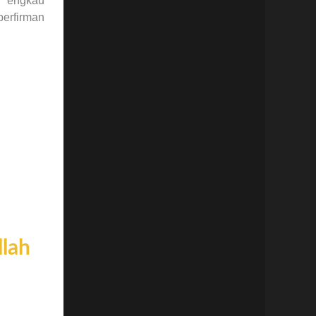
h engkau
llah