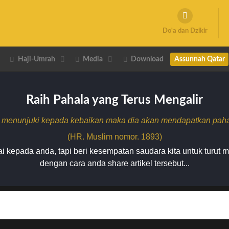
Do'a dan Dzikir
Haji-Umrah
Media
Download
Assunnah Qatar
Raih Pahala yang Terus Mengalir
 menunjuki kepada kebaikan maka dia akan mendapatkan pahala
(HR. Muslim nomor. 1893)
 kepada anda, tapi beri kesempatan saudara kita untuk turut 
dengan cara anda share artikel tersebut...