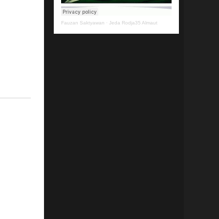
Fauzan Saktyawan
·
Jeda Rodja35 Almaut