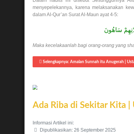
Dalam hadits ini disebut Sesungguhnya Al
menyepelekannya, karena melaksanakan kewajiban t
dalam Al-Qur’an Surat Al-Maun ayat 4-5:
َاتِهِمْ سَاهُونَ
Maka kecelakaanlah bagi orang-orang yang shalat
Selengkapnya: Amalan Sunnah itu Anugerah | Ust
Ada Riba di Sekitar Kita 
Informasi Artikel ini:
Dipublikasikan: 26 September 2025