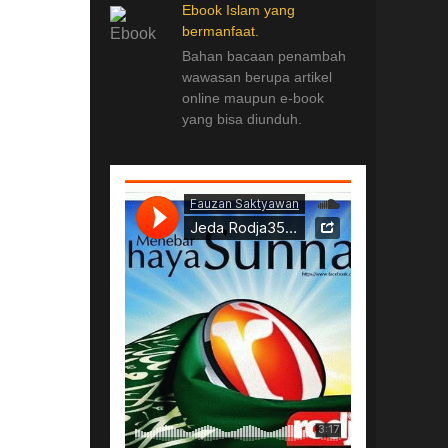
Ebook Islam yang
bermanfaat.
Bahan bacaan penambah
wawasan berupa artikel
online maupun e-book
yang bisa diunduh.