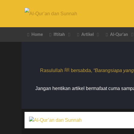
Home
Iftitah
Artikel
Al-Qur'an
Rasulullah ﷺ bersabda,
“Barangsiapa yang
Jangan hentikan artikel bermafaat cuma sampai