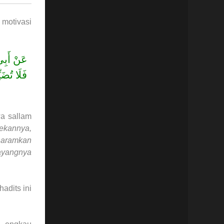
 motivasi
عَنْ أَبِ
فَلَا تُضَي
wa sallam
ekannya,
gharamkan
sayangnya
adits ini