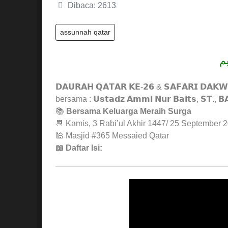
Dibaca: 2613
assunnah qatar
ب
𝗗𝗔𝗨𝗥𝗔𝗛 𝗤𝗔𝗧𝗔𝗥 𝗞𝗘-𝟮𝟲 & 𝗦𝗔𝗙𝗔𝗥𝗜 𝗗𝗔𝗞
bersama : 𝗨𝘀𝘁𝗮𝗱𝘇 𝗔𝗺𝗺𝗶 𝗡𝘂𝗿 𝗕𝗮𝗶𝘁𝘀, 𝗦𝗧., 𝗕𝗔 𝘏
📚
Bersama Keluarga Meraih Surga
📆 Kamis, 3 Rabi’ul Akhir 1447/ 25 September 
🕌 Masjid #365 Messaied Qatar
📖 Daftar Isi: