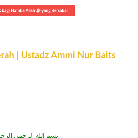
Selengkapnya: Pilihan Allah ﷻ adalah yang Terbaik bagi Hamba Allah ﷻ yang Bersabar
rah | Ustadz Ammi Nur Baits
بسم الله الرحمن الرحي