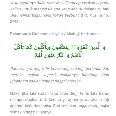
sesungguhnya Allâh Azza wa Jalla menguasakan kepada
kalian untuk mengelola apa yang ada di dalamnya, lalu
Dia melihat bagaimana kalian berbuat.
(HR. Muslim no.
2742)
Dalam surat Muhammad ayat 12 Allah ﷻ berfirman :
وَٱلَّذِينَ كَفَرُوا۟ يَتَمَتَّعُونَ وَيَأْكُلُونَ كَمَا تَأْكُلُ
ٱلْأَنْعَٰمُ وَٱلنَّارُ مَثْوًى لَّهُمْ
Dan orang-orang kafir bersenang-senang (di dunia) dan
mereka makan seperti makannya binatang. Dan
jahannam adalah tempat tinggal mereka.
Maka, jika kita sudah tahu akan diuji, tentu kita harus
mempersiapkan diri. Semua yang bernyawa akan diuji
apapun kedudukannya. Dan semakin tinggi iman, maka
semakin tinggi ujiannya.