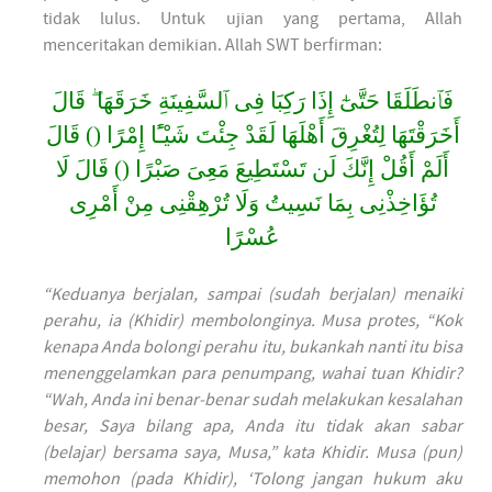
tidak lulus. Untuk ujian yang pertama, Allah
menceritakan demikian. Allah SWT berfirman:
فَٱنطَلَقَا حَتَّىٰٓ إِذَا رَكِبَا فِى ٱلسَّفِينَةِ خَرَقَهَا ۖ قَالَ
أَخَرَقْتَهَا لِتُغْرِقَ أَهْلَهَا لَقَدْ جِئْتَ شَيْـًٔا إِمْرًا () قَالَ
أَلَمْ أَقُلْ إِنَّكَ لَن تَسْتَطِيعَ مَعِىَ صَبْرًا () قَالَ لَا
تُؤَاخِذْنِى بِمَا نَسِيتُ وَلَا تُرْهِقْنِى مِنْ أَمْرِى
عُسْرًا
“Keduanya berjalan, sampai (sudah berjalan) menaiki
perahu, ia (Khidir) membolonginya. Musa protes, “Kok
kenapa Anda bolongi perahu itu, bukankah nanti itu bisa
menenggelamkan para penumpang, wahai tuan Khidir?
“Wah, Anda ini benar-benar sudah melakukan kesalahan
besar, Saya bilang apa, Anda itu tidak akan sabar
(belajar) bersama saya, Musa,” kata Khidir. Musa (pun)
memohon (pada Khidir), ‘Tolong jangan hukum aku