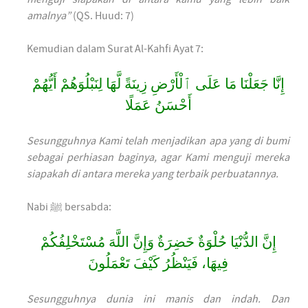
amalnya”
(QS. Huud: 7)
Kemudian dalam Surat Al-Kahfi Ayat 7:
إِنَّا جَعَلْنَا مَا عَلَى ٱلْأَرْضِ زِينَةً لَّهَا لِنَبْلُوَهُمْ أَيُّهُمْ
أَحْسَنُ عَمَلًا
Sesungguhnya Kami telah menjadikan apa yang di bumi
sebagai perhiasan baginya, agar Kami menguji mereka
siapakah di antara mereka yang terbaik perbuatannya.
Nabi ﷺ bersabda:
إِنَّ الدُّنْيَا حُلْوَةٌ خَضِرَةٌ وَإِنَّ اللَّهَ مُسْتَخْلِفُكُمْ
فِيهَا، فَيَنْظُرُ كَيْفَ تَعْمَلُونَ
Sesungguhnya dunia ini manis dan indah. Dan