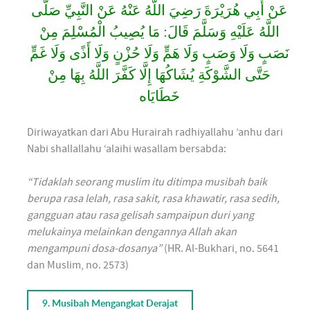
عَنْ أَبِي هُرَيْرَةَ رَضِيَ اللَّهُ عَنْهُ عَنْ النَّبِيِّ صَلَّى
اللَّهُ عَلَيْهِ وَسَلَّمَ قَالَ: مَا يُصِيبُ الْمُسْلِمَ مِنْ
نَصَبٍ وَلَا وَصَبٍ وَلَا هَمٍّ وَلَا حُزْنٍ وَلَا أَذًى وَلَا غَمٍّ
حَتَّى الشَّوْكَةِ يُشَاكُهَا إِلَّا كَفَّرَ اللَّهُ بِهَا مِنْ
خَطَايَاه
Diriwayatkan dari Abu Hurairah radhiyallahu ’anhu dari
Nabi shallallahu ‘alaihi wasallam bersabda:
“Tidaklah seorang muslim itu ditimpa musibah baik
berupa rasa lelah, rasa sakit, rasa khawatir, rasa sedih,
gangguan atau rasa gelisah sampaipun duri yang
melukainya melainkan dengannya Allah akan
mengampuni dosa-dosanya”
(HR. Al-Bukhari, no. 5641
dan Muslim, no. 2573)
9. Musibah Mengangkat Derajat