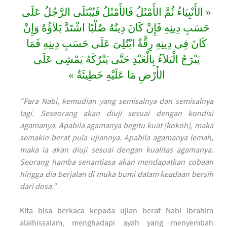
« الأَنْبِيَاءُ ثُمَّ الأَمْثَلُ فَالأَمْثَلُ فَيُبْتَلَى الرَّجُلُ عَلَى
حَسَبِ دِينِهِ فَإِنْ كَانَ دِينُهُ صُلْبًا اشْتَدَّ بَلاَؤُهُ وَإِنْ
كَانَ فِى دِينِهِ رِقَّةٌ ابْتُلِىَ عَلَى حَسَبِ دِينِهِ فَمَا
يَبْرَحُ الْبَلاَءُ بِالْعَبْدِ حَتَّى يَتْرُكَهُ يَمْشِى عَلَى
الأَرْضِ مَا عَلَيْهِ خَطِيئَةٌ »
“Para Nabi, kemudian yang semisalnya dan semisalnya
lagi. Seseorang akan diuji sesuai dengan kondisi
agamanya. Apabila agamanya begitu kuat (kokoh), maka
semakin berat pula ujiannya. Apabila agamanya lemah,
maka ia akan diuji sesuai dengan kualitas agamanya.
Seorang hamba senantiasa akan mendapatkan cobaan
hingga dia berjalan di muka bumi dalam keadaan bersih
dari dosa.”
Kita bisa berkaca kepada ujian berat Nabi Ibrahim
alaihissalam, menghadapi ayah yang menyembah