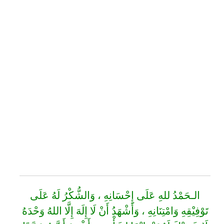
الـحَمْدُ للهِ عَلَى إِحْسَانِهِ ، وَالشُّكْرُ لَهُ عَلَى
تَوْفِيْقِهِ وَامْتِنَانِهِ ، وَأَشْهَدُ أَنْ لَا إِلَهَ إِلَّا اللهُ وَحْدَهُ