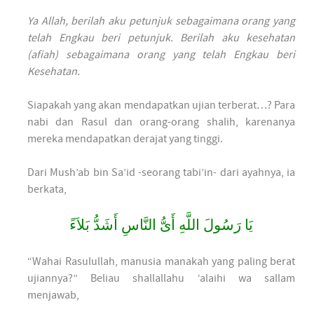
Ya Allah, berilah aku petunjuk sebagaimana orang yang
telah Engkau beri petunjuk. Berilah aku kesehatan
(afiah) sebagaimana orang yang telah Engkau beri
Kesehatan.
Siapakah yang akan mendapatkan ujian terberat…? Para
nabi dan Rasul dan orang-orang shalih, karenanya
mereka mendapatkan derajat yang tinggi.
Dari Mush’ab bin Sa’id -seorang tabi’in- dari ayahnya, ia
berkata,
يَا رَسُولَ اللَّهِ أَىُّ النَّاسِ أَشَدُّ بَلاَءً
“Wahai Rasulullah, manusia manakah yang paling berat
ujiannya?” Beliau shallallahu ‘alaihi wa sallam
menjawab,