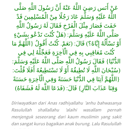
عَنْ أَنَس رَضِيَ اللَّهُ عَنْهُ أَنَّ رَسُولَ اللَّهِ صَلَّى
اللَّهُ عَلَيْهِ وَسَلَّمَ عَادَ رَجُلًا مِنْ الْمُسْلِمِينَ قَدْ
خَفَتَ فَصَارَ مِثْلَ الْفَرْخِ فَقَالَ لَهُ رَسُولُ اللَّهِ
صَلَّى اللَّهُ عَلَيْهِ وَسَلَّمَ: (هَلْ كُنْتَ تَدْعُو بِشَيْءٍ
أَوْ تَسْأَلُهُ إِيَّاهُ؟) قَالَ: (نَعَمْ. كُنْتُ أَقُولُ {اللَّهُمَّ مَا
كُنْتَ مُعَاقِبِي بِهِ فِي الْآخِرَةِ فَعَجِّلْهُ لِي فِي
الدُّنْيَا} فَقَالَ رَسُولُ اللَّهِ صَلَّى اللَّهُ عَلَيْهِ وَسَلَّمَ:
(سُبْحَانَ اللَّهِ لَا تُطِيقُهُ أَوْ لَا تَسْتَطِيعُهُ أَفَلَا قُلْتَ:
{اللَّهُمَّ آتِنَا فِي الدُّنْيَا حَسَنَةً وَفِي الْآخِرَةِ حَسَنَةً
وَقِنَا عَذَابَ النَّارِ} قَالَ: (فَدَعَا اللَّهَ لَهُ فَشَفَاهُ)
Diriwayatkan dari Anas radhiyallahu ’anhu bahwasanya
Rasulullah shallallahu ‘alaihi wasallam pernah
menjenguk seseorang dari kaum muslimin yang sakit
dan sangat kurus bagaikan anak burung. Lalu Rasulullah