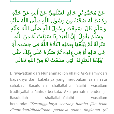
عَنْ مُحَمَّدِ بْنِ خَالِدٍ السَّلَمِيِّ عَنْ أَبِيهِ عَنْ جَدِّهِ
وَكَانَتْ لَهُ صُحْبَةٌ مِنْ رَسُولِ اللَّهِ صَلَّى اللَّهُ عَلَيْهِ
وَسَلَّمَ قَالَ: سَمِعْتُ رَسُولَ اللَّهِ صَلَّى اللَّهُ عَلَيْهِ
وَسَلَّمَ يَقُولُ: إِنَّ الْعَبْدَ إِذَا سَبَقَتْ لَهُ مِنْ اللَّهِ
مَنْزِلَةٌ لَمْ يَبْلُغْهَا بِعَمَلِهِ ابْتَلَاهُ اللَّهُ فِي جَسَدِهِ أَوْ
فِي مَالِهِ أَوْ فِي وَلَدِهِ ثُمَّ صَبَّرَهُ عَلَى ذَلِكَ حَتَّى
يُبْلِغَهُ الْمَنْزِلَةَ الَّتِي سَبَقَتْ لَهُ مِنْ اللَّهِ تَعَالَى
Diriwayatkan dari Muhammad ibn Khalid As-Salamiy dari
bapaknya dari kakeknya yang merupakan salah satu
sahabat Rasulullah shallallahu ‘alaihi wasallam
(radhiyallahu ’anhu) berkata: Aku pernah mendengar
Rasulullah shallallahu’alaihi wasallam
bersabda:
“Sesungguhnya seorang hamba jika telah
ditentukan/ditakdirkan padanya suatu tingkatan (di