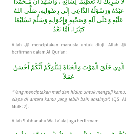
لَا شَرِيْكَ لَهُ تَعْظِيْمًا لِشَأْنِهِ ، وَأَشْهَدَ أَنَّ مُـحَمَّدًا
عَبْدُهُ وَرَسُوْلُهُ الدَّاعِي إِلَى رِضْوَانِهِ، صَلَّى اللهُ
عَلَيْهِ وَعَلَى آلِهِ وَصَحْبِهِ وَإِخْوَانِهِ وَسَلَّمَ تَسْلِيْمًا
كَثِيْرًا، أَمَّا بَعْدُ
Allah ﷻ menciptakan manusia untuk diuji. Allah ﷻ
berfirman dalam Al-Qur’an:
الَّذِي خَلَقَ الْمَوْتَ وَالْحَيَاةَ لِيَبْلُوَكُمْ أَيُّكُمْ أَحْسَنُ
عَمَلاً
"Yang menciptakan mati dan hidup untuk menguji kamu,
siapa di antara kamu yang lebih baik amalnya".
(QS. Al
Mulk: 2).
Allah Subhanahu Wa Ta'ala juga berfirman: