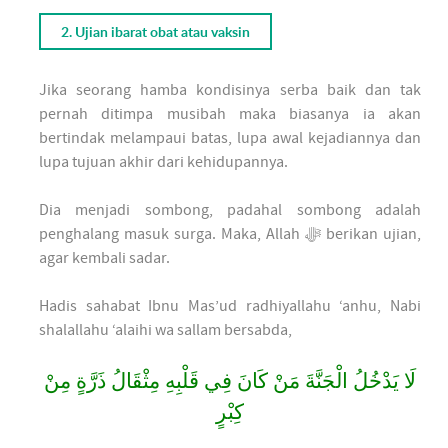
2. Ujian ibarat obat atau vaksin
Jika seorang hamba kondisinya serba baik dan tak
pernah ditimpa musibah maka biasanya ia akan
bertindak melampaui batas, lupa awal kejadiannya dan
lupa tujuan akhir dari kehidupannya.
Dia menjadi sombong, padahal sombong adalah
penghalang masuk surga. Maka, Allah ﷻ berikan ujian,
agar kembali sadar.
Hadis sahabat Ibnu Mas’ud radhiyallahu ‘anhu, Nabi
shalallahu ‘alaihi wa sallam bersabda,
لَا يَدْخُلُ الْجَنَّةَ مَنْ كَانَ فِي قَلْبِهِ مِثْقَالُ ذَرَّةٍ مِنْ
كِبْرٍ