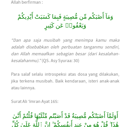
Allah berfirman :
وَمَآ أَصَٰبَكُم مِّن مُّصِيبَةٍ فَبِمَا كَسَبَتْ أَيْدِيكُمْ
وَيَعْفُوا۟ عَن كَثِيرٍ
“Dan apa saja musibah yang menimpa kamu maka
adalah disebabkan oleh perbuatan tanganmu sendiri,
dan Allah memaafkan sebagian besar (dari kesalahan-
kesalahanmu).”
(QS. Asy Syuraa: 30)
Para salaf selalu introspeksi atas dosa yang dilakukan,
jika terkena musibah. Baik kendaraan, isteri anak-anak
atau lainnya.
Surat Ali ‘Imran Ayat 165:
أَوَلَمَّآ أَصَٰبَتْكُم مُّصِيبَةٌ قَدْ أَصَبْتُم مِّثْلَيْهَا قُلْتُمْ أَنَّىٰ
هَٰذَا ۖ قُلْ هُوَ مِنْ عِندِ أَنفُسِكُمْ ۗ إِنَّ ٱللَّهَ عَلَىٰ كُلِّ