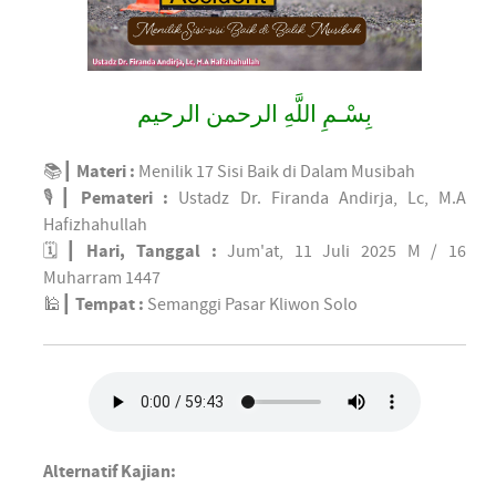
بِسْـمِ اللَّهِ الرحمن الرحيم
📚┃
Materi :
Menilik 17 Sisi Baik di Dalam Musibah
🎙┃
Pemateri :
Ustadz Dr. Firanda Andirja, Lc, M.A
Hafizhahullah
🗓┃
Hari, Tanggal :
Jum'at, 11 Juli 2025 M / 16
Muharram 1447
🕌┃
Tempat :
Semanggi Pasar Kliwon Solo
Alternatif Kajian: