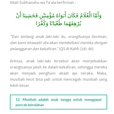
Allah Subhanahu wa Ta'ala berfirman :
وَأَمَّا الْغُلَامُ فَكَانَ أَبَوَاهُ مُؤْمِنَيْنِ فَخَشِينَا أَنْ
يُرْهِقَهُمَا طُغْيَانًا وَكُفْرًا
"Dan tentang anak laki-laki itu, orangtuanya beriman,
dan kami khawatir dia akan membebani mereka dengan
pelanggaran dan kekafiran."
(QS Al Kahfi (18): 80)
Artinya, anak laki-laki tersebut akan menyebabkan
orangtuanya jatuh ke dalam kekafiran, sehingga mereka
akan menjadi penghuni abadi api neraka. Maka,
musibah kecil bisa jadi untuk mencegah musibah yang
lebih besar.
12. Musibah adalah anak tangga untuk menggapai
puncak keindahan