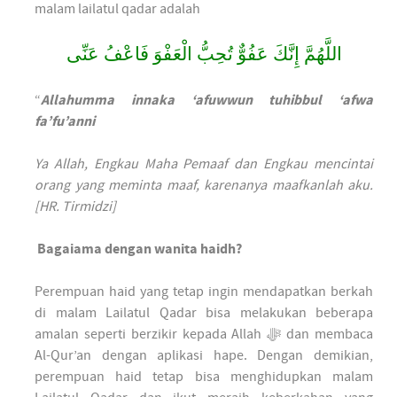
malam lailatul qadar adalah
اللَّهُمَّ إِنَّكَ عَفُوٌّ تُحِبُّ الْعَفْوَ فَاعْفُ عَنِّى
“
Allahumma innaka ‘afuwwun tuhibbul ‘afwa
fa’fu’anni
Ya Allah, Engkau Maha Pemaaf dan Engkau mencintai
orang yang meminta maaf, karenanya maafkanlah aku.
[HR. Tirmidzi]
Bagaiama dengan wanita haidh?
Perempuan haid yang tetap ingin mendapatkan berkah
di malam Lailatul Qadar bisa melakukan beberapa
amalan seperti berzikir kepada Allah ﷻ dan membaca
Al-Qur’an dengan aplikasi hape. Dengan demikian,
perempuan haid tetap bisa menghidupkan malam