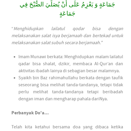
جَمَاعَةٍ وَ يَعْزِمُ عَلَى أَنْ يُصَلِّيَ الصُّبْحَ فِي
جَمَاعَةٍ
“
Menghidupkan lailatul qodar bisa dengan
melaksanakan salat isya berjamaah dan bertekad untuk
melaksanakan salat subuh secara berjamaah.”
Imam Munawi berkata: Menghidupkan malam lailatul
qadar bisa shalat, dzikir, membaca Al-Qur’an dan
aktivitas ibadah lainya di sebagian besar malamnya.
Syaikh bin Baz rahimahullahu berkata dengan taufik
seseorang bisa melihat tanda-tandanya, tetapi tidak
perlu melihat tanda-tandanya tetapi beribadah
dengan iman dan mengharap pahala dariNya.
Perbanyak Do'a...
Telah kita ketahui bersama doa yang dibaca ketika