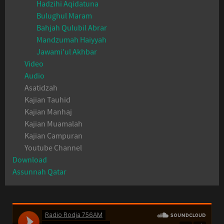
Hadzihi Aqidatuna
Bulughul Maram
Bahjah Qulubil Abrar
Mandzumah Haiyyah
Jawami'ul Akhbar
Video
Audio
Asatidzah
Kajian Tauhid
Kajian Manhaj
Kajian Muamalah
Kajian Campuran
Youtube Channel
Download
Assunnah Qatar