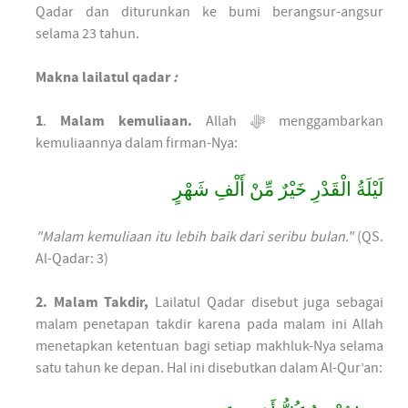
Qadar dan diturunkan ke bumi berangsur-angsur
selama 23 tahun.
Makna
lailatul
qadar
:
1
.
Malam
kemuliaan.
Allah ﷻ menggambarkan
kemuliaannya dalam firman-Nya:
لَيْلَةُ الْقَدْرِ خَيْرٌ مِّنْ أَلْفِ شَهْرٍ
"Malam kemuliaan itu lebih baik dari seribu bulan."
(QS.
Al-Qadar: 3)
2.
Malam Takdir,
Lailatul Qadar disebut juga sebagai
malam penetapan takdir karena pada malam ini Allah
menetapkan ketentuan bagi setiap makhluk-Nya selama
satu tahun ke depan. Hal ini disebutkan dalam Al-Qur’an: