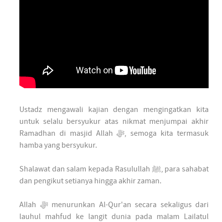
Ustadz mengawali kajian dengan mengingatkan kita
untuk selalu bersyukur atas nikmat menjumpai akhir
Ramadhan di masjid Allah ﷻ, semoga kita termasuk
hamba yang bersyukur.
Shalawat dan salam kepada Rasulullah ﷺ, para sahabat
dan pengikut setianya hingga akhir zaman.
Allah ﷻ menurunkan Al-Qur'an secara sekaligus dari
lauhul mahfud ke langit dunia pada malam Lailatul