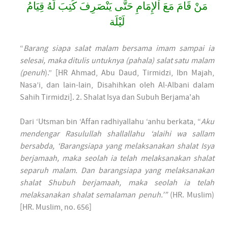
ﻣَﻦْ ﻗَﺎﻡَ ﻣَﻊَ ﺍْﻹِﻣَﺎﻡِ ﺣَﺘَّﻰ ﻳَﻨْﺼَﺮِﻑَ ﻛُﺘِﺐَ ﻟَﻪُ ﻗِﻴَﺎﻡُ
ﻟَﻴْﻠَﺔ
“
Barang siapa salat malam bersama imam sampai ia
selesai, maka ditulis untuknya (pahala) salat satu malam
(penuh
).” [HR Ahmad, Abu Daud, Tirmidzi, Ibn Majah,
Nasa’i, dan lain-lain, Disahihkan oleh Al-Albani dalam
Sahih Tirmidzi]. 2. Shalat Isya dan Subuh Berjama'ah
Dari ‘Utsman bin ‘Affan radhiyallahu ‘anhu berkata, “
Aku
mendengar Rasulullah shallallahu ‘alaihi wa sallam
bersabda, ‘Barangsiapa yang melaksanakan shalat Isya
berjamaah, maka seolah ia telah melaksanakan shalat
separuh malam. Dan barangsiapa yang melaksanakan
shalat Shubuh berjamaah, maka seolah ia telah
melaksanakan shalat semalaman penuh.’”
(HR. Muslim)
[HR. Muslim, no. 656]