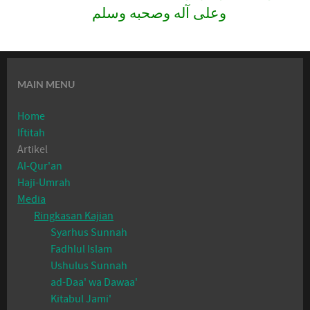
وعلى آله وصحبه وسلم
MAIN MENU
Home
Iftitah
Artikel
Al-Qur'an
Haji-Umrah
Media
Ringkasan Kajian
Syarhus Sunnah
Fadhlul Islam
Ushulus Sunnah
ad-Daa' wa Dawaa'
Kitabul Jami'