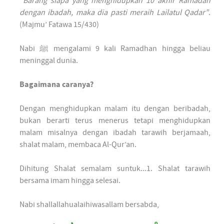
“
Barang siapa yang menghidupkan 10 akhir Ramadan
dengan ibadah, maka dia pasti meraih Lailatul Qadar”
.
(Majmu’ Fatawa 15/430)
Nabi ﷺ mengalami 9 kali Ramadhan hingga beliau
meninggal dunia.
Bagaimana caranya?
Dengan menghidupkan malam itu dengan beribadah,
bukan berarti terus menerus tetapi menghidupkan
malam misalnya dengan ibadah tarawih berjamaah,
shalat malam, membaca Al-Qur’an.
Dihitung Shalat semalam suntuk...1. Shalat tarawih
bersama imam hingga selesai.
Nabi shallallahualaihiwasallam bersabda,