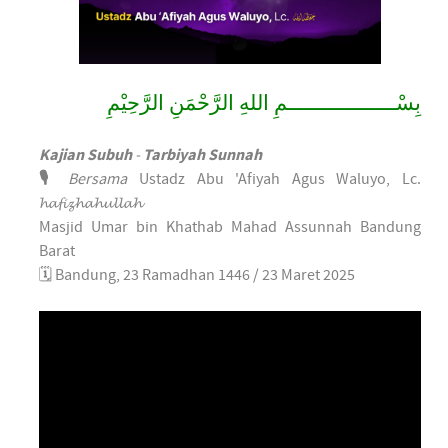
بِسْــــــــــــــــــمِ اللهِ الرَّحْمَنِ الرَّحِيْمِ
Kajian
Subuh
-
Tarbiyah
Sunnah
🎙️
Bersama
Ustadz Abu 'Afiyah Agus Waluyo, Lc.
𝓱𝓪𝓯𝓲𝔃𝓱𝓪𝓱𝓾𝓵𝓵𝓪𝓱
Masjid Umar bin Khathab Mahad Assunnah Bandung
Barat
🗓️ Bandung, 23 Ramadhan 1446 / 23 Maret 2025