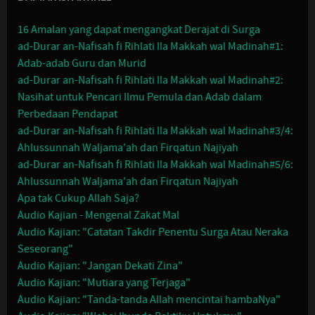
16 Amalan yang dapat mengangkat Derajat di Surga
ad-Durar an-Nafisah fi Rihlati Ila Makkah wal Madinah#1:
Adab-adab Guru dan Murid
ad-Durar an-Nafisah fi Rihlati Ila Makkah wal Madinah#2:
Nasihat untuk Pencari Ilmu Pemula dan Adab dalam
Perbedaan Pendapat
ad-Durar an-Nafisah fi Rihlati Ila Makkah wal Madinah#3/4:
Ahlussunnah Waljama'ah dan Firqatun Najiyah
ad-Durar an-Nafisah fi Rihlati Ila Makkah wal Madinah#5/6:
Ahlussunnah Waljama'ah dan Firqatun Najiyah
Apa tak Cukup Allah Saja?
Audio Kajian - Mengenal Zakat Mal
Audio Kajian: "Catatan Takdir Penentu Surga Atau Neraka
Seseorang"
Audio Kajian: "Jangan Dekati Zina"
Audio Kajian: "Mutiara yang Terjaga"
Audio Kajian: "Tanda-tanda Allah mencintai hambaNya"