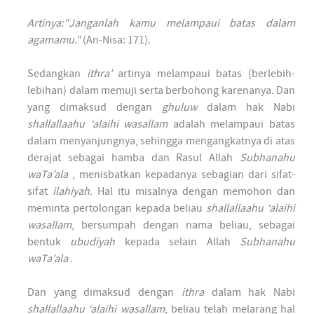
Artinya:"Janganlah kamu melampaui batas dalam
agamamu."
(An-Nisa: 171).
Sedangkan
ithra'
artinya melampaui batas (berlebih-
lebihan) dalam memuji serta berbohong karenanya. Dan
yang dimaksud dengan
ghuluw
dalam hak Nabi
shallallaahu ‘alaihi wasallam
adalah melampaui batas
dalam menyanjungnya, sehingga mengangkatnya di atas
derajat sebagai hamba dan Rasul Allah
Subhanahu
waTa’ala
, menisbatkan kepadanya sebagian dari sifat-
sifat
ilahiyah
. Hal itu misalnya dengan memohon dan
meminta pertolongan kepada beliau
shallallaahu ‘alaihi
wasallam
, bersumpah dengan nama beliau, sebagai
bentuk
ubudiyah
kepada selain Allah
Subhanahu
waTa’ala
.
Dan yang dimaksud dengan
ithra
dalam hak Nabi
shallallaahu ‘alaihi wasallam
, beliau telah melarang hal