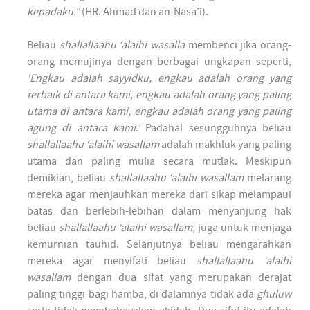
kepadaku."
(HR. Ahmad dan an-Nasa'i).
Beliau
shallallaahu ‘alaihi wasalla
membenci jika orang-
orang memujinya dengan berbagai ungkapan seperti,
'Engkau adalah sayyidku, engkau adalah orang yang
terbaik di antara kami, engkau adalah orang yang paling
utama di antara kami, engkau adalah orang yang paling
agung di antara kami.'
Padahal sesungguhnya beliau
shallallaahu ‘alaihi wasallam
adalah makhluk yang paling
utama dan paling mulia secara mutlak. Meskipun
demikian, beliau
shallallaahu ‘alaihi wasallam
melarang
mereka agar menjauhkan mereka dari sikap melampaui
batas dan berlebih-lebihan dalam menyanjung hak
beliau
shallallaahu ‘alaihi wasallam
, juga untuk menjaga
kemurnian tauhid. Selanjutnya beliau mengarahkan
mereka agar menyifati beliau
shallallaahu ‘alaihi
wasallam
dengan dua sifat yang merupakan derajat
paling tinggi bagi hamba, di dalamnya tidak ada
ghuluw