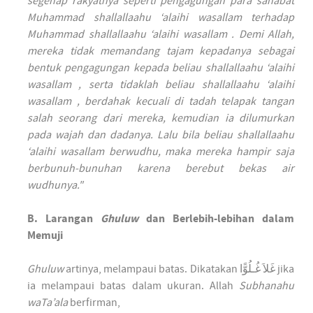
segenap rakyatnya seperti pengagungan para sahabat
Muhammad shallallaahu ‘alaihi wasallam terhadap
Muhammad shallallaahu ‘alaihi wasallam . Demi Allah,
mereka tidak memandang tajam kepadanya sebagai
bentuk pengagungan kepada beliau shallallaahu ‘alaihi
wasallam , serta tidaklah beliau shallallaahu ‘alaihi
wasallam , berdahak kecuali di tadah telapak tangan
salah seorang dari mereka, kemudian ia dilumurkan
pada wajah dan dadanya. Lalu bila beliau shallallaahu
‘alaihi wasallam berwudhu, maka mereka hampir saja
berbunuh-bunuhan karena berebut bekas air
wudhunya."
B. Larangan
Ghuluw
dan Berlebih-lebihan dalam
Memuji
Ghuluw
artinya, melampaui batas. Dikatakan غَلاَ غُـلُوًّا jika
ia melampaui batas dalam ukuran. Allah
Subhanahu
waTa’ala
berfirman,