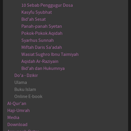
10 Sebab Penggugur Dosa
Kasyfu Syubhat
Bid'ah Sesat
Panah-panah Syetan
Pokok-Pokok Aqidah
Syarhus Sunnah
Miftah Daris Sa'adah
Wasiat Sughro Ibnu Taimiyah
Aqidah Ar-Raziyain
Bid'ah dan Hukumnya
Do'a - Dzikir
Ulama
Buku Islam
Online E-book
Al-Qur'an
Haji-Umrah
Media
Download