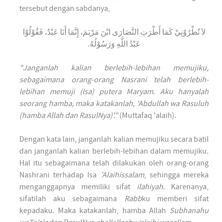
tersebut dengan sabdanya,
لاَ تُطْرُوْنِيْ كَمَا أَطْرَتِ النَّصَارَى ابْنَ مَرْيَمَ، إِنَّمَا أَنَا عَبْدٌ، فَقُوْلُوْا
عَبْدُ اللَّهِ وَرَسُوْلُهُ.
"Janganlah kalian berlebih-lebihan memujiku,
sebagaimana orang-orang Nasrani telah berlebih-
lebihan memuji (Isa) putera Maryam. Aku hanyalah
seorang hamba, maka katakanlah, 'Abdullah wa Rasuluh
(hamba Allah dan RasulNya)'."
(Muttafaq 'alaih).
Dengan kata lain, janganlah kalian memujiku secara batil
dan janganlah kalian berlebih-lebihan dalam memujiku.
Hal itu sebagaimana telah dilakukan oleh orang-orang
Nashrani terhadap Isa
’Alaihissalam
, sehingga mereka
menganggapnya memiliki sifat
ilahiyah
. Karenanya,
sifatilah aku sebagaimana
Rabb
ku memberi sifat
kepadaku. Maka katakanlah, hamba Allah
Subhanahu