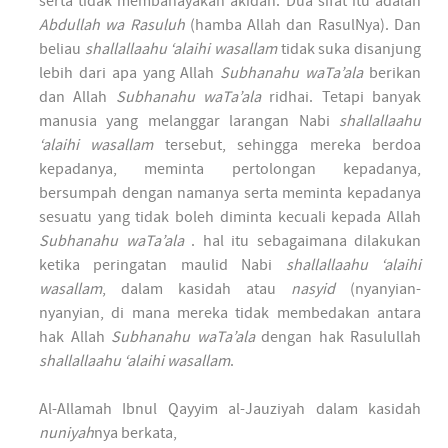
serta tidak membahayakan akidah. Dua sifat itu adalah
Abdullah wa Rasuluh
(hamba Allah dan RasulNya). Dan
beliau
shallallaahu ‘alaihi wasallam
tidak suka disanjung
lebih dari apa yang Allah
Subhanahu waTa’ala
berikan
dan Allah
Subhanahu waTa’ala
ridhai. Tetapi banyak
manusia yang melanggar larangan Nabi
shallallaahu
‘alaihi wasallam
tersebut, sehingga mereka berdoa
kepadanya, meminta pertolongan kepadanya,
bersumpah dengan namanya serta meminta kepadanya
sesuatu yang tidak boleh diminta kecuali kepada Allah
Subhanahu waTa’ala
. hal itu sebagaimana dilakukan
ketika peringatan maulid Nabi
shallallaahu ‘alaihi
wasallam
, dalam kasidah atau
nasyid
(nyanyian-
nyanyian, di mana mereka tidak membedakan antara
hak Allah
Subhanahu waTa’ala
dengan hak Rasulullah
shallallaahu ‘alaihi wasallam
.
Al-Allamah Ibnul Qayyim al-Jauziyah dalam kasidah
nuniyah
nya berkata,