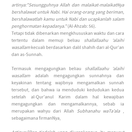
artinya:"Sesungguhnya Allah dan malaikat-malaikatNya
bershalawat untuk Nabi. Hai orang-orang yang beriman,
bershalawatlah kamu untuk Nabi dan ucapkanlah salam
penghormatan kepadanya."
(Al-Ahzab: 56).
Tetapi tidak dibenarkan mengkhususkan waktu dan cara
tertentu dalam memuji beliau
shallallaahu ‘alaihi
wasallam
kecuali berdasarkan dalil shahih dari al-Qur'an
dan as-Sunnah.
Termasuk mengagungkan beliau
shallallaahu ‘alaihi
wasallam
adalah mengagungkan sunnahnya dan
keyakinan tentang wajibnya mengamalkan sunnah
tersebut, dan bahwa ia menduduki kedudukan kedua
setelah al-Qur'anul Karim dalam hal kewajiban
mengagungkan dan mengamalkannya, sebab ia
merupakan wahyu dari Allah
Subhanahu waTa’ala
,
sebagaimana firmanNya,