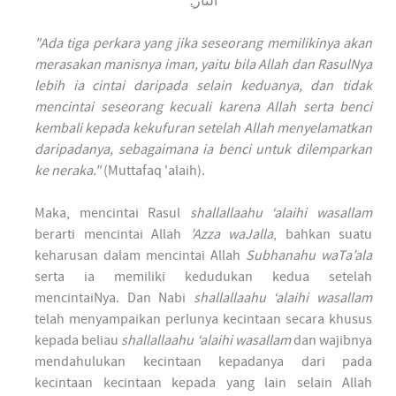
النَّار.ِ
"Ada tiga perkara yang jika seseorang memilikinya akan
merasakan manisnya iman, yaitu bila Allah dan RasulNya
lebih ia cintai daripada selain keduanya, dan tidak
mencintai seseorang kecuali karena Allah serta benci
kembali kepada kekufuran setelah Allah menyelamatkan
daripadanya, sebagaimana ia benci untuk dilemparkan
ke neraka."
(Muttafaq 'alaih).
Maka, mencintai Rasul
shallallaahu ‘alaihi wasallam
berarti mencintai Allah
’Azza waJalla
, bahkan suatu
keharusan dalam mencintai Allah
Subhanahu waTa’ala
serta ia memiliki kedudukan kedua setelah
mencintaiNya. Dan Nabi
shallallaahu ‘alaihi wasallam
telah menyampaikan perlunya kecintaan secara khusus
kepada beliau
shallallaahu ‘alaihi wasallam
dan wajibnya
mendahulukan kecintaan kepadanya dari pada
kecintaan kecintaan kepada yang lain selain Allah