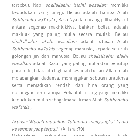
tersebut. Nabi
shallallaahu ‘alaihi wasallam
memiliki
kedudukan yang tinggi. Beliau adalah hamba Allah
Subhanahu waTa’ala
, RasulNya dan orang pilihanNya di
antara segenap makhlukNya, bahkan beliau adalah
makhluk yang paling mulia secara mutlak. Beliau
shallallaahu ‘alaihi wasallam
adalah utusan Allah
Subhanahu waTa’ala
segenap manusia, kepada seluruh
golongan jin dan manusia. Beliau
shallallaahu ‘alaihi
wasallam
adalah Rasul yang paling mulia dan penutup
para nabi, tidak ada lagi nabi sesudah beliau. Allah telah
melapangkan dadanya, meninggikan sebutan untuknya
serta menjadikan rendah dan hina orang yang
melanggar perintahnya. Beliaulah orang yang memiliki
kedudukan mulia sebagaimana firman Allah
Subhanahu
waTa’ala
,
Artinya:"Mudah-mudahan Tuhanmu mengangkat kamu
ke tempat yang terpuji."
(Al-Isra':79).