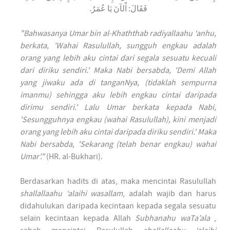
فَقَالَ: اْلآنَ يَا عُمَرُ.
"Bahwasanya Umar bin al-Khaththab radiyallaahu ‘anhu,
berkata, 'Wahai Rasulullah, sungguh engkau adalah
orang yang lebih aku cintai dari segala sesuatu kecuali
dari diriku sendiri.' Maka Nabi bersabda, 'Demi Allah
yang jiwaku ada di tanganNya, (tidaklah sempurna
imanmu) sehingga aku lebih engkau cintai daripada
dirimu sendiri.' Lalu Umar berkata kepada Nabi,
'Sesungguhnya engkau (wahai Rasulullah), kini menjadi
orang yang lebih aku cintai daripada diriku sendiri.' Maka
Nabi bersabda, 'Sekarang (telah benar engkau) wahai
Umar'."
(HR. al-Bukhari).
Berdasarkan hadits di atas, maka mencintai Rasulullah
shallallaahu ‘alaihi wasallam
, adalah wajib dan harus
didahulukan daripada kecintaan kepada segala sesuatu
selain kecintaan kepada Allah
Subhanahu waTa’ala
,