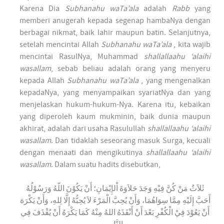
Karena Dia
Subhanahu waTa’ala
adalah
Rabb
yang
memberi anugerah kepada segenap hambaNya dengan
berbagai nikmat, baik lahir maupun batin. Selanjutnya,
setelah mencintai Allah
Subhanahu waTa’ala
, kita wajib
mencintai RasulNya, Muhammad
shallallaahu ‘alaihi
wasallam
, sebab beliau adalah orang yang menyeru
kepada Allah
Subhanahu waTa’ala
, yang mengenalkan
kepadaNya, yang menyampaikan syariatNya dan yang
menjelaskan hukum-hukum-Nya. Karena itu, kebaikan
yang diperoleh kaum mukminin, baik dunia maupun
akhirat, adalah dari usaha Rasulullah
shallallaahu ‘alaihi
wasallam
. Dan tidaklah seseorang masuk Surga, kecuali
dengan menaati dan mengikutinya
shallallaahu ‘alaihi
wasallam
. Dalam suatu hadits disebutkan,
ثَلاَثٌ مَنْ كُنَّ فِيْهِ وَجَدَ حَلاَوَةَ اْلإِيْمَانِ؛ أَنْ يَكُوْنَ اللّهُ وَرَسُوْلُهُ
أَحَبَّ إِلَيْهِ مِمَّا سِوَاهُمَا، وَأَنْ يُحِبَّ الْمَرْءَ لاَ يُحِبُّهُ إِلَّا لِلهِ، وَأَنْ يَكْرَهَ
أَنْ يَعُوْدَ فِيْ الْكُفْرِ بَعْدَ أَنْ أَنْقَذَهُ اللهُ مِنْهُ كَمَا يَكْرَهُ أَنْ يُقْذَفَ فِي