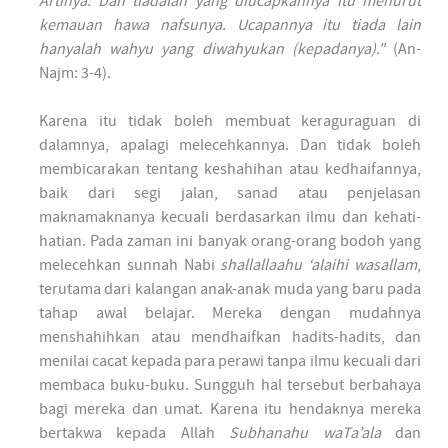
Artinya:"Dan tiadalah yang diucapkannya itu menurut
kemauan hawa nafsunya. Ucapannya itu tiada lain
hanyalah wahyu yang diwahyukan (kepadanya)."
(An-
Najm: 3-4).
Karena itu tidak boleh membuat keraguraguan di
dalamnya, apalagi melecehkannya. Dan tidak boleh
membicarakan tentang keshahihan atau kedhaifannya,
baik dari segi jalan, sanad atau penjelasan
maknamaknanya kecuali berdasarkan ilmu dan kehati-
hatian. Pada zaman ini banyak orang-orang bodoh yang
melecehkan sunnah Nabi
shallallaahu ‘alaihi wasallam
,
terutama dari kalangan anak-anak muda yang baru pada
tahap awal belajar. Mereka dengan mudahnya
menshahihkan atau mendhaifkan hadits-hadits, dan
menilai cacat kepada para perawi tanpa ilmu kecuali dari
membaca buku-buku. Sungguh hal tersebut berbahaya
bagi mereka dan umat. Karena itu hendaknya mereka
bertakwa kepada Allah
Subhanahu waTa’ala
dan