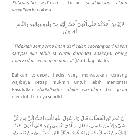
Subhanahu waTa’ala
, beliau
shallallaahu ‘alaihi
wasallam
bersabda,
لاَ يُؤْمِنُ أَحَدُكُمْ حَتَّى أَكُوْنَ أَحَبَّ إِلَيْهِ مِنْ وَلَدِهِ وَوَالِدِهِ وَالنَّاسِ
أَجْمَعِيْنَ.
"Tidaklah sempurna iman dari salah seorang dari kalian
sampai aku lebih ia cintai daripada anaknya, orang
tuanya dan segenap manusia."
(Muttafaq 'alaih).
Bahkan terdapat hadis yang menyatakan tentang
wajibnya setiap mukmin untuk lebih mencintai
Rasulullah
shallallaahu ‘alaihi wasallam
dari pada
mencintai dirinya sendiri.
أَنَّ عُمَرَ بْنَ الْخَطَّابِ قَالَ: يَا رَسُوْلَ اللّهِ لأَنْتَ أَحَبُّ إِلَيَّ مِنْ كُلِّ
شَيْءٍ إِلاَّ مِنْ نَفْسِي، فَقَالَ: وَالَّذِيْ نَفْسِيْ بِيَدِهِ حَتَّى أَكُوْنَ أَحَبَّ
إِلَيْكَ مِنْ نَفْسِكَ، فَقَالَ لَهُ عُمَرُ: فَإِنَّكَ اْلآنَ أَحَبُّ إِلَيَّ مِنْ نَفْسِيْ،