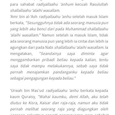
para sahabat
radiyallaahu ‘anhum
kecuali Rasulullah
shallallaahu ‘alaihi wasallam
.
'Amr bin al-'Ash
radiyallaahu ‘anhu
setelah masuk Islam
berkata,
"Sesungguhnya tidak ada seorang manusia pun
yang lebih aku benci dari pada Muhammad
shallallaahu
‘alaihi wasallam
."
Namun setelah ia masuk Islam, tidak
ada seorang manusia pun yang lebih ia cintai dan lebih ia
agungkan dari pada Nabi
shallallaahu ‘alaihi wasallam
. Ia
mengatakan,
"Seandainya saya diminta agar
menggambarkan pribadi beliau kepada kalian, tentu
saya tidak mampu melakukannya, sebab saya tidak
pernah menajamkan pandanganku kepada beliau
sebagai pengagungan kepada beliau."
'Urwah bin Mas'ud
radiyallaahu ‘anhu
berkata kepada
kaum Quraisy,
"Wahai kaumku, demi Allah, aku telah
diutus ke Kisra, Kaisar dan raja-raja, namun aku tidak
pernah melihat seorang raja yang diagungkan oleh