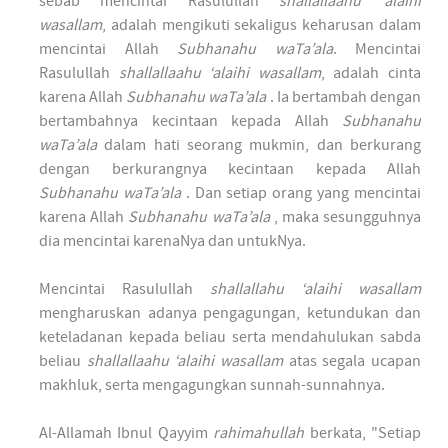
sebab mencintai Rasulullah
shallallaahu ‘alaihi
wasallam
, adalah mengikuti sekaligus keharusan dalam
mencintai Allah
Subhanahu waTa’ala
. Mencintai
Rasulullah
shallallaahu ‘alaihi wasallam
, adalah cinta
karena Allah
Subhanahu waTa’ala
. Ia bertambah dengan
bertambahnya kecintaan kepada Allah
Subhanahu
waTa’ala
dalam hati seorang mukmin, dan berkurang
dengan berkurangnya kecintaan kepada Allah
Subhanahu waTa’ala
. Dan setiap orang yang mencintai
karena Allah
Subhanahu waTa’ala
, maka sesungguhnya
dia mencintai karenaNya dan untukNya.
Mencintai Rasulullah
shallallahu ‘alaihi wasallam
mengharuskan adanya pengagungan, ketundukan dan
keteladanan kepada beliau serta mendahulukan sabda
beliau
shallallaahu ‘alaihi wasallam
atas segala ucapan
makhluk, serta mengagungkan sunnah-sunnahnya.
Al-Allamah Ibnul Qayyim
rahimahullah
berkata, "Setiap