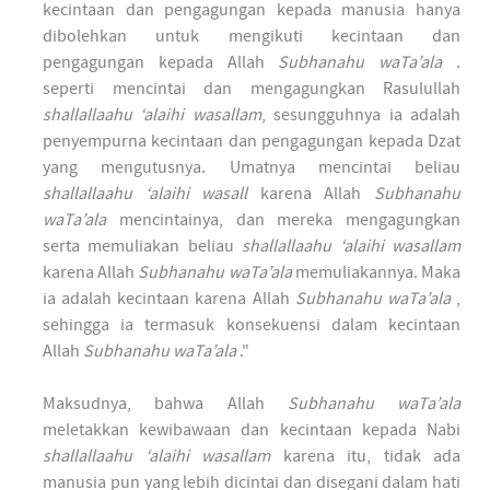
kecintaan dan pengagungan kepada manusia hanya
dibolehkan untuk mengikuti kecintaan dan
pengagungan kepada Allah
Subhanahu waTa’ala
.
seperti mencintai dan mengagungkan Rasulullah
shallallaahu ‘alaihi wasallam
, sesungguhnya ia adalah
penyempurna kecintaan dan pengagungan kepada Dzat
yang mengutusnya. Umatnya mencintai beliau
shallallaahu ‘alaihi wasall
karena Allah
Subhanahu
waTa’ala
mencintainya, dan mereka mengagungkan
serta memuliakan beliau
shallallaahu ‘alaihi wasallam
karena Allah
Subhanahu waTa’ala
memuliakannya. Maka
ia adalah kecintaan karena Allah
Subhanahu waTa’ala
,
sehingga ia termasuk konsekuensi dalam kecintaan
Allah
Subhanahu waTa’ala
."
Maksudnya, bahwa Allah
Subhanahu waTa’ala
meletakkan kewibawaan dan kecintaan kepada Nabi
shallallaahu ‘alaihi wasallam
karena itu, tidak ada
manusia pun yang lebih dicintai dan disegani dalam hati