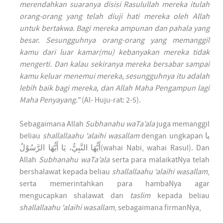
merendahkan suaranya disisi Rasulullah mereka itulah
orang-orang yang telah diuji hati mereka oleh Allah
untuk bertakwa. Bagi mereka ampunan dan pahala yang
besar. Sesungguhnya orang-orang yang memanggil
kamu dari luar kamar(mu) kebanyakan mereka tidak
mengerti. Dan kalau sekiranya mereka bersabar sampai
kamu keluar menemui mereka, sesungguhnya itu adalah
lebih baik bagi mereka, dan Allah Maha Pengampun lagi
Maha Penyayang."
(Al- Huju-rat: 2-5).
Sebagaimana Allah
Subhanahu waTa’ala
juga memanggil
beliau
shallallaahu ‘alaihi wasallam
dengan ungkapan يا
أَيُّهَا النَّبِيُّ، يَا أَيُّهَا الرَّسُوْلُ(wahai Nabi, wahai Rasul). Dan
Allah
Subhanahu waTa’ala
serta para malaikatNya telah
bershalawat kepada beliau
shallallaahu ‘alaihi wasallam
,
serta memerintahkan para hambaNya agar
mengucapkan shalawat dan
taslim
kepada beliau
shallallaahu ‘alaihi wasallam
, sebagaimana firmanNya,