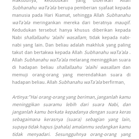
Maksudnya, kedudukan yang diberikan Allah
Subhanahu waTa’ala
berupa pemberian syafaat kepada
manusia pada Hari Kiamat, sehingga Allah
Subhanahu
waTa’ala
meringankan mereka dari beratnya
mauqif
.
Kedudukan tersebut hanya khusus diberikan kepada
Nabi
shallallaahu ‘alaihi wasallam
, tidak kepada nabi-
nabi yang lain. Dan beliau adalah makhluk yang paling
takut dan bertakwa kepada Allah
Subhanahu waTa’ala
.
Allah
Subhanahu waTa’ala
melarang meninggikan suara
di hadapan beliau
shallallaahu ‘alaihi wasallam
dan
memuji orang-orang yang merendahkan suara di
hadapan beliau. Allah
Subhanahu waTa’ala
berfirman,
Artinya:"Hai orang-orang yang beriman, janganlah kamu
meninggikan suaramu lebih dari suara Nabi, dan
janganlah kamu berkata kepadanya dengan suara keras
sebagaimana kerasnya (suara) sebagian yang lain,
supaya tidak hapus (pahala) amalanmu sedangkan kamu
tidak menyadari. Sesungguhnya orang-orang yang