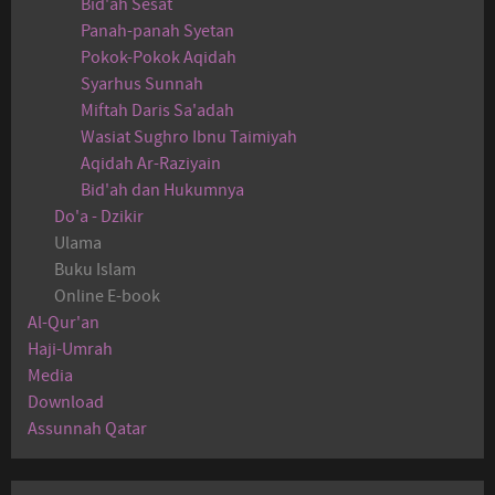
Bid'ah Sesat
Panah-panah Syetan
Pokok-Pokok Aqidah
Syarhus Sunnah
Miftah Daris Sa'adah
Wasiat Sughro Ibnu Taimiyah
Aqidah Ar-Raziyain
Bid'ah dan Hukumnya
Do'a - Dzikir
Ulama
Buku Islam
Online E-book
Al-Qur'an
Haji-Umrah
Media
Download
Assunnah Qatar