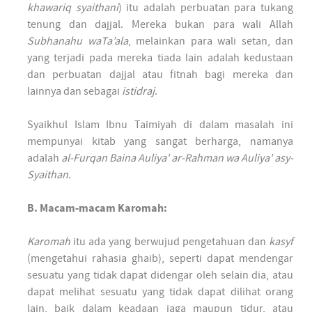
khawariq syaithani
) itu adalah perbuatan para tukang
tenung dan dajjal. Mereka bukan para wali Allah
Subhanahu waTa’ala
, melainkan para wali setan, dan
yang terjadi pada mereka tiada lain adalah kedustaan
dan perbuatan dajjal atau fitnah bagi mereka dan
lainnya dan sebagai
istidraj
.
Syaikhul Islam Ibnu Taimiyah di dalam masalah ini
mempunyai kitab yang sangat berharga, namanya
adalah
al-Furqan Baina Auliya' ar-Rahman wa Auliya' asy-
Syaithan
.
B. Macam-macam Karomah:
Karomah
itu ada yang berwujud pengetahuan dan
kasyf
(mengetahui rahasia ghaib), seperti dapat mendengar
sesuatu yang tidak dapat didengar oleh selain dia, atau
dapat melihat sesuatu yang tidak dapat dilihat orang
lain, baik dalam keadaan jaga maupun tidur, atau