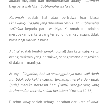
adalah meyakini dan membenarkan adanya
karomah
bagi para wali Allah
Subhanahu waTa’ala
.
Karomah
adalah hal atau peristiwa luar biasa
(
khawariqul 'adah
) yang diberikan oleh Allah
Subhanahu
waTa’ala
kepada para waliNya. Karomah itu adalah
merupakan perkara yang terjadi di luar kebiasaan, tidak
biasa bagi manusia biasa.
Auliya'
adalah bentuk
jamak
(plural) dari kata
waliy
, yaitu
orang mukmin yang bertakwa, sebagaimana ditegaskan
di dalam firmanNya,
Artinya:
"Ingatlah, bahwa sesungguhnya para wali Allah
itu, tidak ada kekhawatiran terhadap mereka dan tidak
(pula) mereka bersedih hati. (Yaitu) orang-orang yang
beriman dan mereka selalu bertakwa."
(Yunus: 62-63).
Disebut
waliy
adalah sebagai pecahan dari kata
al-wala
'