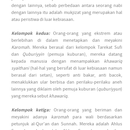
dengan lainnya, sebab perbedaan antara seorang nabi
dengan lainnya itu adalah mukjizat yang merupakan hal
atau peristiwa di luar kebiasaan.
Kelompok kedua:
Orang-orang yang ekstrem atau
berlebihan di dalam menetapkan dan meyakini
Karomah
. Mereka berasal dari kelompok Tarekat Sufi
dan
Quburiyyin
(pemuja kuburan), mereka datang
kepada manusia dengan menampakkan
khawariq
syaithani
(hal-hal yang bersifat di luar kebiasaan namun
berasal dari setan), seperti anti bakar, anti bacok,
menaklukkan ular berbisa dan perilaku-perilaku aneh
lainnya yang diklaim oleh pemuja kuburan (
quburiyyun
)
yang mereka sebut
khawariq
.
Kelompok ketiga:
Orang-orang yang beriman dan
meyakini adanya
karomah
para wali berdasarkan
petunjuk al-Qur'an dan Sunnah. Mereka adalah Ahlus