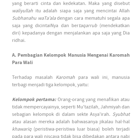
yang berarti cinta dan kedekatan. Maka yang disebut
waliyullah
itu adalah siapa saja yang mencintai Allah
Subhanahu waTa’ala
dengan cara mematuhi segala apa
saja yang dicintaiNya dan ber
taqarrub
(mendekatkan
diri) kepadanya dengan menjalankan apa saja yang Dia
ridhai.
A. Pembagian Kelompok Manusia Mengenai Karomah
Para Wali
Terhadap masalah
Karomah
para wali ini, manusia
terbagi menjadi tiga kelompok, yaitu:
Kelompok pertama:
Orang-orang yang menafikan atau
tidak mempercayainya, seperti Mu'tazilah, Jahmiyah dan
sebagian kelompok di dalam sekte Asya'irah.
Syubhat
atau alasan mereka adalah bahwasanya jikalau hal-hal
khawariq
(peristiwa-peristiwa luar biasa) boleh terjadi
pada para wali niscaya tidak bisa dibedakan antara nabi