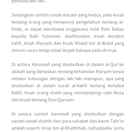
pemuda laki-laki.
Sedangkan contoh untuk macam yang kedua, yaitu kisah
tentang orang yang mempunyi pengetahun tentang al-
Kitab, ia dapat membawa singgasana milik Ratu Balqis
kepada Nabi Sulaiman
’alaihissalam
, kisah Ashabul
kahfi, kisah Maryam dan kisah Khalid bin al-Walid yang
minum racun tetapi tidak terjadi bahaya pada dirinya.
Di antara
Karomah
yang disebutkan di dalam al-Qur'an
adalah yang dijelaskan tentang kehamilan Maryam tanpa
melalui hubungan dengan laki-laki manapun, apa yang
disebutkan di dalam surah al-Kahfi tentang Ashabul
Kahfi, kisah orang shalih yang mendampingi nabi Musa
dan kisah tentang Dzul Qarnain.
Di antara contoh
karomah
yang disebutkan dengan
sanad-sanad shahih dari para sahabat dan kaum Tabi'in
adalah seperti Umar bin al-Khaththab
radiyallaahu ‘anhu