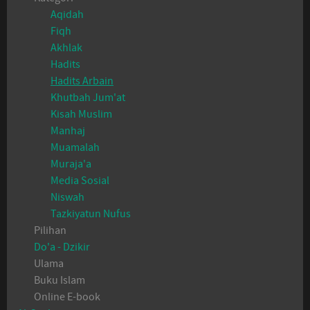
Aqidah
Fiqh
Akhlak
Hadits
Hadits Arbain
Khutbah Jum'at
Kisah Muslim
Manhaj
Muamalah
Muraja'a
Media Sosial
Niswah
Tazkiyatun Nufus
Pilihan
Do'a - Dzikir
Ulama
Buku Islam
Online E-book