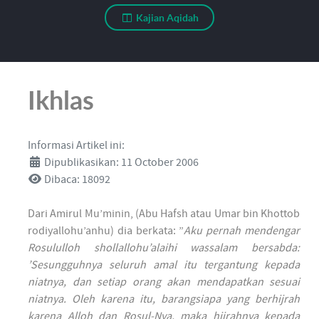
Kajian Aqidah
Ikhlas
Informasi Artikel ini:
Dipublikasikan: 11 October 2006
Dibaca: 18092
Dari Amirul Mu’minin, (Abu Hafsh atau Umar bin Khottob
rodiyallohu’anhu) dia berkata: ”
Aku pernah mendengar
Rosululloh shollallohu’alaihi wassalam bersabda:
’Sesungguhnya seluruh amal itu tergantung kepada
niatnya, dan setiap orang akan mendapatkan sesuai
niatnya. Oleh karena itu, barangsiapa yang berhijrah
karena Alloh dan Rosul-Nya, maka hijrahnya kepada