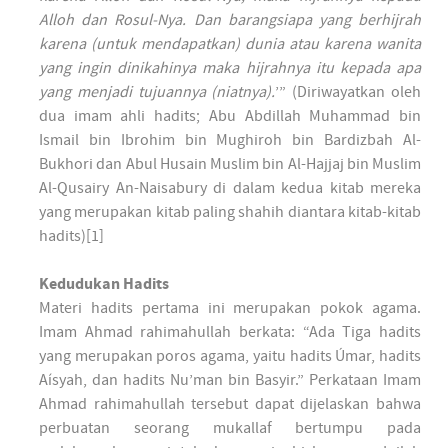
Alloh dan Rosul-Nya. Dan barangsiapa yang berhijrah
karena (untuk mendapatkan) dunia atau karena wanita
yang ingin dinikahinya maka hijrahnya itu kepada apa
yang menjadi tujuannya (niatnya).
’” (Diriwayatkan oleh
dua imam ahli hadits; Abu Abdillah Muhammad bin
Ismail bin Ibrohim bin Mughiroh bin Bardizbah Al-
Bukhori dan Abul Husain Muslim bin Al-Hajjaj bin Muslim
Al-Qusairy An-Naisabury di dalam kedua kitab mereka
yang merupakan kitab paling shahih diantara kitab-kitab
hadits)[1]
Kedudukan Hadits
Materi hadits pertama ini merupakan pokok agama.
Imam Ahmad rahimahullah berkata: “Ada Tiga hadits
yang merupakan poros agama, yaitu hadits Úmar, hadits
Aísyah, dan hadits Nu’man bin Basyir.” Perkataan Imam
Ahmad rahimahullah tersebut dapat dijelaskan bahwa
perbuatan seorang mukallaf bertumpu pada