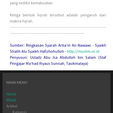
yang sedikit kemaksiatan.
Ketiga bentuk hijrah tersebut adalah pengaruh dari
makna hijrah.
----------------------------------------------------------------------------
-----------------------------------------------------------
Sumber: Ringkasan Syarah Arba’in An-Nawawi - Syaikh
Shalih Alu Syaikh Hafizhohulloh -
http://muslim.or.id
Penyusun: Ustadz Abu Isa Abdulloh bin Salam (Staf
Pengajar Ma’had Ihyaus Sunnah, Tasikmalaya)
MAIN MENU
Home
Iftitah
Artikel
Kategori