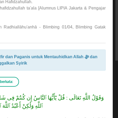
an Hafidzahullah.
hafidzahullah ta'ala [Alumnus LIPIA Jakarta & Pengajar
 Radhiallāhu'anhā - Blimbing 01/04, Blimbing Gatak
 dan Paganis untuk Mentauhidkan Allah ﷻ dan
galkan Syirik
berkata:
وَقَوْلُ اللَّهِ تَعَالَى : قُلْ يَٰٓأَيُّهَا ٱلنَّاسُ إِن كُنتُمْ فِى شَ
ٱللَّهِ وَلَٰكِنْ أَعْبُدُ ٱللَّهَ ۖ