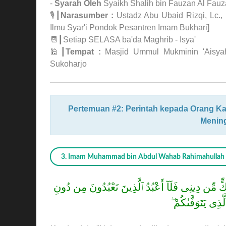
-
Syarah Oleh
Syaikh Shalih bin Fauzan Al Fauz
🎙┃
Narasumber :
Ustadz Abu Ubaid Rizqi, Lc., 
Ilmu Syar'i Pondok Pesantren Imam Bukhari]
📆┃Setiap SELASA ba'da Maghrib - Isya'
🕌┃
Tempat :
Masjid Ummul Mukminin 'Aisyah
Sukoharjo
Pertemuan #2: Perintah kepada Orang Kafir
Mening
3. Imam Muhammad bin Abdul Wahab Rahimahullah 
كٍّ مِّن دِينِى فَلَآ أَعْبُدُ ٱلَّذِينَ تَعْبُدُونَ مِن دُونِ
 ٱلَّذِى يَتَوَفَّىٰكُمْ