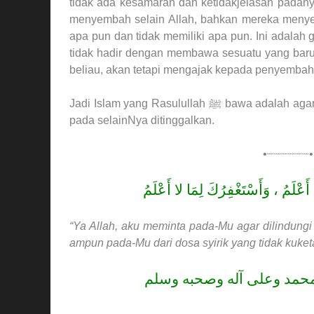
tidak ada kesamaran dan ketidakjelasan padanya. Rasulullah ﷺ menyembah A
menyembah selain Allah, bahkan mereka meny
apa pun dan tidak memiliki apa pun. Ini adalah g
tidak hadir dengan membawa sesuatu yang baru
Jadi Islam yang Rasulullah ﷺ bawa adalah agar hanya Allah semata yang disembah dan penyembahan
pada selainNya ditinggalkan.
•┈┈┈┈┈┈
 أَعْلَمُ ، وَأَسْتَغْفِرُكَ لِمَا لا أَعْلَمُ
“Ya Allah, aku meminta pada-Mu agar dilindungi
ampun pada-Mu dari dosa syirik yang tidak kuket
ا محمد وعلى آله وصحبه وسلم