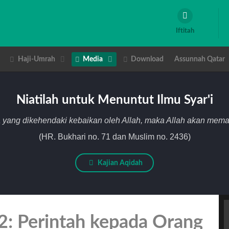
Iftitah
Haji-Umrah
Media
Download
Assunnah Qatar
Niatilah untuk Menuntut Ilmu Syar'i
 yang dikehendaki kebaikan oleh Allah, maka Allah akan me
(HR. Bukhari no. 71 dan Muslim no. 2436)
Kajian Aqidah
2: Perintah kepada Orang