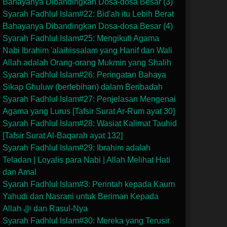
Bahayanya Dibandingkan Dosa-dosa Besar (3)
Syarah Fadhlul Islam#22: Bid'ah itu Lebih Berat
Bahayanya Dibandingkan Dosa-dosa Besar (4)
Syarah Fadhlul Islam#25: Mengikuti Agama
Nabi Ibrahim 'alaihissalam yang Hanif dan Wali
Allah adalah Orang-orang Mukmin yang Shalih
Syarah Fadhlul Islam#26: Peringatan Bahaya
Sikap Ghuluw (berlebihan) dalam Beribadah
Syarah Fadhlul Islam#27: Penjelasan Mengenai
Agama yang Lurus [Tafsir Surat Ar-Rum ayat 30]
Syarah Fadhlul Islam#28: Wasiat Kalimat Tauhid
[Tafsir Surat Al-Baqarah ayat 132]
Syarah Fadhlul Islam#29: Ibrahim adalah
Teladan | Loyalis para Nabi | Allah Melihat Hati
dan Amal
Syarah Fadhlul Islam#3: Perintah kepada Kaum
Yahudi dan Nasrani untuk Beriman Kepada
Allah ﷻ dan Rasul-Nya
Syarah Fadhlul Islam#30: Mereka yang Terusir