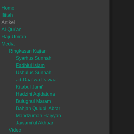
Home
Iftitah
Artikel
Al-Qur'an
Haji-Umrah
Media
Ringkasan Kajian
Syarhus Sunnah
Fadhlul Islam
Ushulus Sunnah
ad-Daa' wa Dawaa'
Kitabul Jami'
Hadzihi Aqidatuna
Bulughul Maram
Bahjah Qulubil Abrar
Mandzumah Haiyyah
Jawami'ul Akhbar
Video