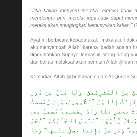
"Jika kalian menyeru mereka, mereka tidak 
mendengar pun, mereka juga tidak dapat memp
mereka akan mengingkari kemusyrikan kalian."
(F
Ayat ini berbicara kepada akal. "maka aku tida
aku menyembah Allah" karena ibadah adalah hak Allah ﷻ "yang akan mematikan kalian,
diperintahkan Supaya termasuk orang-orang yang beriman." Rasulu
dan beliau 
Kemudian Allah ﷻ berfirman dalam Al-Qu
نَّ مِنَ ٱلْمُشْرِكِينَ. وَلَا تَدْعُ مِن دُونِ
َإِنَّكَ إِذًا مِّنَ ٱلظَّٰلِمِينَ. وَإِن يَمْسَسْكَ
كَ بِخَيْرٍ فَلَا رَآدَّ لِفَضْلِهِۦ ۚ يُصِيبُ بِهِۦ
 قُلْ يَٰٓأَيُّهَا ٱلنَّاسُ قَدْ جَآءَكُمُ ٱلْحَقُّ
ِۦ ۖ وَمَن ضَلَّ فَإِنَّمَا يَضِلُّ عَلَيْهَا ۖ وَمَآ