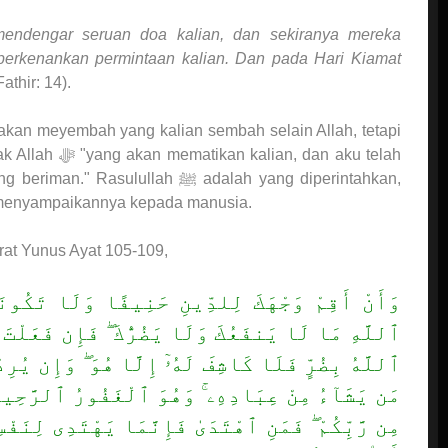
mendengar seruan doa kalian, dan sekiranya mereka
erkenankan permintaan kalian. Dan pada Hari Kiamat
athir: 14).
k akan meyembah yang kalian sembah selain Allah, tetapi
 dan aku telah
llah ﷺ adalah yang diperintahkan,
melaksanakan perintah Allah ﷻ dan menyampaikannya kepada manusia.
r’an Surat Yunus Ayat 105-109,
وَأَنْ أَقِمْ وَجْهَكَ لِلدِّينِ حَنِيفًا وَلَا تَكُونَ
ٱللَّهِ مَا لَا يَنفَعُكَ وَلَا يَضُرُّكَ ۖ فَإِن فَعَلْتَ ف
ٱللَّهُ بِضُرٍّ فَلَا كَاشِفَ لَهُۥٓ إِلَّا هُوَ ۖ وَإِن يُرِدْ
مَن يَشَآءُ مِنْ عِبَادِهِۦ ۚ وَهُوَ ٱلْغَفُورُ ٱلرَّحِيمُ.
مِن رَّبِّكُمْ ۖ فَمَنِ ٱهْتَدَىٰ فَإِنَّمَا يَهْتَدِى لِنَفْسِه