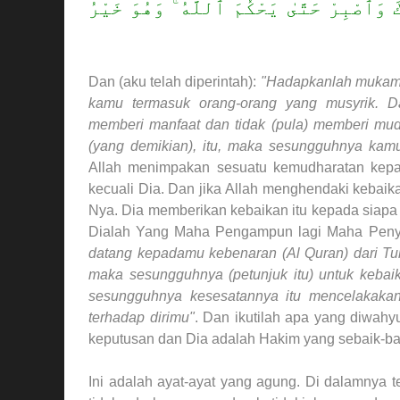
 وَٱصْبِرْ حَتَّىٰ يَحْكُمَ ٱللَّهُ ۚ وَهُوَ خَيْرُ
Dan (aku telah diperintah):
"Hadapkanlah mukamu
kamu termasuk orang-orang yang musyrik. 
memberi manfaat dan tidak (pula) memberi mud
(yang demikian), itu, maka sesungguhnya kamu
Allah menimpakan sesuatu kemudharatan kep
kecuali Dia. Dan jika Allah menghendaki kebaik
Nya. Dia memberikan kebaikan itu kepada siap
Dialah Yang Maha Pengampun lagi Maha Peny
datang kepadamu kebenaran (Al Quran) dari Tu
maka sesungguhnya (petunjuk itu) untuk kebaik
sesungguhnya kesesatannya itu mencelakakan
terhadap dirimu"
. Dan ikutilah apa yang diwah
keputusan dan Dia adalah Hakim yang sebaik-ba
Ini adalah ayat-ayat yang agung. Di dalamnya 