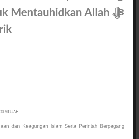
uk Mentauhidkan Allah ﷻ
rik
ɪꜱᴍɪʟʟᴀʜ
naan dan Keagungan Islam Serta Perintah Berpegang