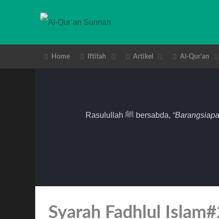
Home
Iftitah
Artikel
Al-Qur'an
Rasulullah ﷺ bersabda,
“Barangsiapa
Syarah Fadhlul Islam#