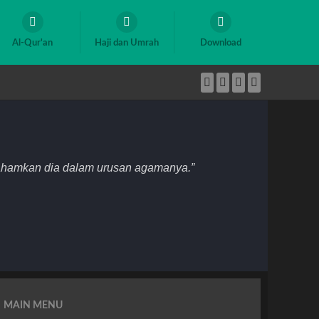
Al-Qur'an
Haji dan Umrah
Download
mahamkan dia dalam urusan agamanya.”
MAIN MENU