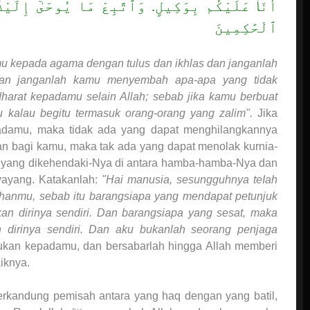
أَنَا۠ عَلَيْكُم بِوَكِيلٍ. وَٱتَّبِعْ مَا يُوحَىٰٓ إِلَيْكَ
ٱلْحَٰكِمِينَ
 kepada agama dengan tulus dan ikhlas dan janganlah
Dan janganlah kamu menyembah apa-apa yang tidak
harat kepadamu selain Allah; sebab jika kamu berbuat
 kalau begitu termasuk orang-orang yang zalim".
Jika
adamu, maka tidak ada yang dapat menghilangkannya
an bagi kamu, maka tak ada yang dapat menolak kurnia-
a yang dikehendaki-Nya di antara hamba-hamba-Nya dan
ayang. Katakanlah:
"Hai manusia, sesungguhnya teIah
hanmu, sebab itu barangsiapa yang mendapat petunjuk
an dirinya sendiri. Dan barangsiapa yang sesat, maka
 dirinya sendiri. Dan aku bukanlah seorang penjaga
yukan kepadamu, dan bersabarlah hingga Allah memberi
iknya.
terkandung pemisah antara yang haq dengan yang batil,