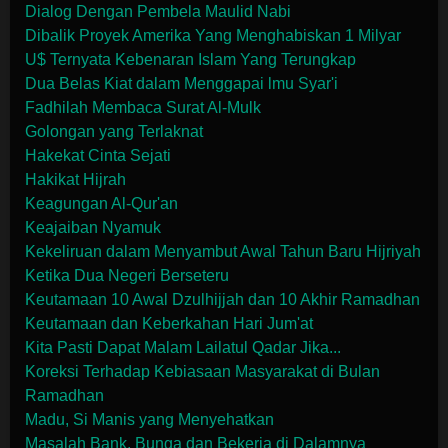
Dialog Dengan Pembela Maulid Nabi
Dibalik Proyek Amerika Yang Menghabiskan 1 Milyar
U$ Ternyata Kebenaran Islam Yang Terungkap
Dua Belas Kiat dalam Menggapai lmu Syar'i
Fadhilah Membaca Surat Al-Mulk
Golongan yang Terlaknat
Hakekat Cinta Sejati
Hakikat Hijrah
Keagungan Al-Qur'an
Keajaiban Nyamuk
Kekeliruan dalam Menyambut Awal Tahun Baru Hijriyah
Ketika Dua Negeri Berseteru
Keutamaan 10 Awal Dzulhijjah dan 10 Akhir Ramadhan
Keutamaan dan Keberkahan Hari Jum'at
Kita Pasti Dapat Malam Lailatul Qadar Jika...
Koreksi Terhadap Kebiasaan Masyarakat di Bulan
Ramadhan
Madu, Si Manis yang Menyehatkan
Masalah Bank, Bunga dan Bekerja di Dalamnya