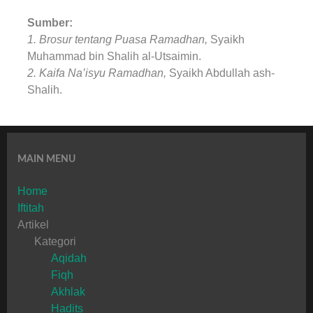
Sumber:
1. Brosur tentang Puasa Ramadhan,
Syaikh
Muhammad bin Shalih al-Utsaimin.
2. Kaifa Na’isyu Ramadhan,
Syaikh Abdullah ash-
Shalih.
MAIN MENU
Home
Iftitah
Artikel
Kategori
Aqidah
Fiqh
Akhlak
Hadits