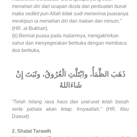
menahan diri dari ucapan dusta dan perbuatan buruk
maka sedikit pun Allah tidak sudi menerima puasanya
meskipun ia menahan diri dari makan dan minum.”
(HR. al-Bukhari).
(b) Berniat puasa pada malamnya, mengakhirkan
sahur dan menyegerakan berbuka dengan membaca
doa berbuka,
ذَهَبَ الظَّمَأُ، وابْتَلَّتِ الْعُرُوقُ، وثَبَتَ إِنْ
شَاءَاللهُ
“Telah hilang rasa haus dan urat-urat telah basah
serta pahala akan tetap, Insyaallah.”
(HR. Abu
Dawud)
2. Shalat Tarawih