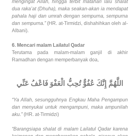
mengingat Allah, hingga terbit matahari lalu shalat
dua raka’at (Dhuha), maka seakan-akan ia mendapat
pahala haji dan umrah dengan sempurna, sempurna
dan sempurna.”
(HR. at-Tirmidzi, dishahihkan oleh al-
Albani).
6. Mencari malam Lailatul Qadar
Terutama pada malam-malam ganjil di akhir
Ramadhan dengan memperbanyak doa,
اللَّهُمَّ إِنَّكَ عُفُوٌّ تُحِبُّ الْعَفْوَ فَاعْفُ عَنِّي
“Ya Allah, sesungguhnya Engkau Maha Pengampun
dan menyukai untuk mengampuni, maka ampunilah
aku.”
(HR. at-Tirmidzi)
“Barangsiapa shalat di malam Lailatul Qadar karena