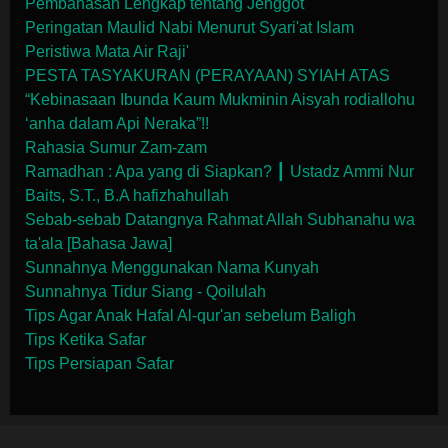
Pembahasan Lengkap tentang Jenggot
Peringatan Maulid Nabi Menurut Syari'at Islam
Peristiwa Mata Air Raji'
PESTA TASYAKURAN (PERAYAAN) SYIAH ATAS
“Kebinasaan Ibunda Kaum Mukminin Aisyah rodiallohu
‘anha dalam Api Neraka”!!
Rahasia Sumur Zam-zam
Ramadhan : Apa yang di Siapkan? ┃ Ustadz Ammi Nur
Baits, S.T., B.A hafizhahullah
Sebab-sebab Datangnya Rahmat Allah Subhanahu wa
ta'ala [Bahasa Jawa]
Sunnahnya Menggunakan Nama Kunyah
Sunnahnya Tidur Siang - Qoilulah
Tips Agar Anak Hafal Al-qur'an sebelum Baligh
Tips Ketika Safar
Tips Persiapan Safar