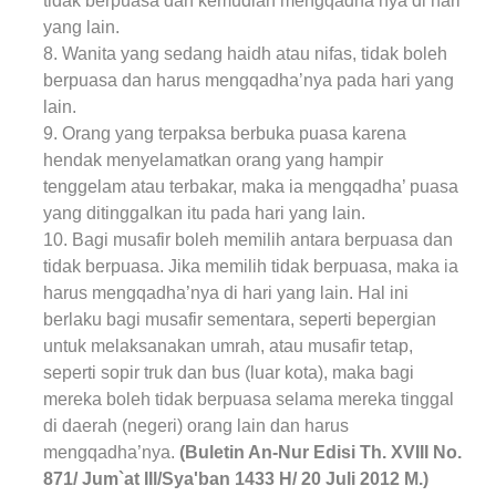
tidak berpuasa dan kemudian mengqadha’nya di hari
yang lain.
8. Wanita yang sedang haidh atau nifas, tidak boleh
berpuasa dan harus mengqadha’nya pada hari yang
lain.
9. Orang yang terpaksa berbuka puasa karena
hendak menyelamatkan orang yang hampir
tenggelam atau terbakar, maka ia mengqadha’ puasa
yang ditinggalkan itu pada hari yang lain.
10. Bagi musafir boleh memilih antara berpuasa dan
tidak berpuasa. Jika memilih tidak berpuasa, maka ia
harus mengqadha’nya di hari yang lain. Hal ini
berlaku bagi musafir sementara, seperti bepergian
untuk melaksanakan umrah, atau musafir tetap,
seperti sopir truk dan bus (luar kota), maka bagi
mereka boleh tidak berpuasa selama mereka tinggal
di daerah (negeri) orang lain dan harus
mengqadha’nya.
(Buletin An-Nur
Edisi Th. XVIII No.
871/ Jum`at IIl/Sya'ban 1433 H/ 20 Juli 2012 M.
)