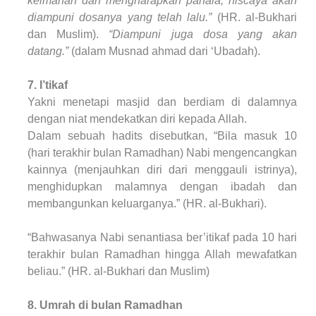
keimanan dan mengharapkan pahala, niscaya akan
diampuni dosanya yang telah lalu.”
(HR. al-Bukhari
dan Muslim).
“Diampuni juga dosa yang akan
datang.”
(dalam Musnad ahmad dari ‘Ubadah).
7. I’tikaf
Yakni menetapi masjid dan berdiam di dalamnya
dengan niat mendekatkan diri kepada Allah.
Dalam sebuah hadits disebutkan, “Bila masuk 10
(hari terakhir bulan Ramadhan) Nabi mengencangkan
kainnya (menjauhkan diri dari menggauli istrinya),
menghidupkan malamnya dengan ibadah dan
membangunkan keluarganya.” (HR. al-Bukhari).
“Bahwasanya Nabi senantiasa ber’itikaf pada 10 hari
terakhir bulan Ramadhan hingga Allah mewafatkan
beliau.” (HR. al-Bukhari dan Muslim)
8. Umrah di bulan Ramadhan