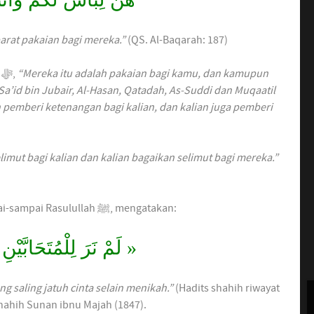
arat pakaian bagi mereka.”
(QS. Al-Baqarah: 187)
Ibnu Katsir ats berkata dalam tafsimya, Firman Allah ﷻ,
“Mereka itu adalah pakaian bagi kamu, dan kamupun
Sa’id bin Jubair, Al-Hasan, Qatadah, As-Suddi dan Muqaatil
 pemberi ketenangan bagi kalian, dan kalian juga pemberi
imut bagi kalian dan kalian bagaikan selimut bagi mereka.”
Sungguh sebuah ikatan hati yang sangat erat, sampai-sampai Rasulullah ﷺ, mengatakan:
لِلْمُتَحَابَّيْنِ
نَرَ
لَمْ
«
g saling jatuh cinta selain menikah.”
(Hadits shahih riwayat
hahih Sunan ibnu Majah (1847).