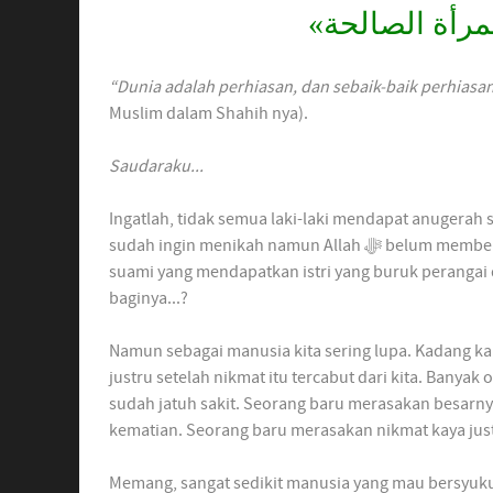
المرأة الصالحة
“Dunia adalah perhiasan, dan sebaik-baik perhiasan 
Muslim dalam Shahih nya).
Saudaraku...
Ingatlah, tidak semua laki-laki mendapat anugerah
sudah ingin menikah namun Allah ﷻ belum memberikan kemampuan kepadanya. Dan berapa banyak pula
suami yang mendapatkan istri yang buruk perangai
baginya...?
Namun sebagai manusia kita sering lupa. Kadang ka
justru setelah nikmat itu tercabut dari kita. Banya
sudah jatuh sakit. Seorang baru merasakan besarny
kematian. Seorang baru merasakan nikmat kaya justru