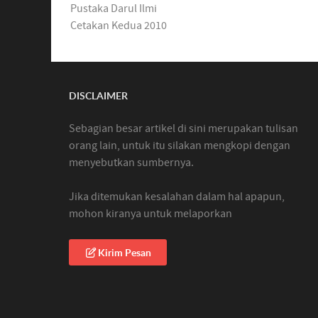
Pustaka Darul Ilmi
Cetakan Kedua 2010
DISCLAIMER
Sebagian besar artikel di sini merupakan tulisan
orang lain, untuk itu silakan mengkopi dengan
menyebutkan sumbernya.
Jika ditemukan kesalahan dalam hal apapun,
mohon kiranya untuk melaporkan
Kirim Pesan