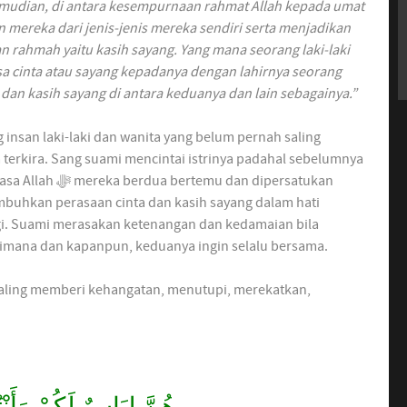
mudian, di antara kesempurnaan rahmat Allah kepada umat
mereka dari jenis-jenis mereka sendiri serta menjadikan
n rahmah yaitu kasih sayang. Yang mana seorang laki-laki
a cinta atau sayang kepadanya dengan lahirnya seorang
an kasih sayang di antara keduanya dan lain sebagainya.”
g insan laki-laki dan wanita yang belum pernah saling
erkira. Sang suami mencintai istrinya padahal sebelumnya
dan dipersatukan
i. Suami merasakan ketenangan dan kedamaian bila
. Dimana dan kapanpun, keduanya ingin selalu bersama.
 saling memberi kehangatan, menutupi, merekatkan,
هُنَّ لِبَاسٌ لَكُمْ وَأَنْت