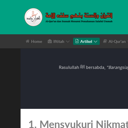
Home
Iftitah
Artikel
Al-Qur'an
Rasulullah ﷺ bersabda,
“Barangsia
1. Mensyukuri Nikma