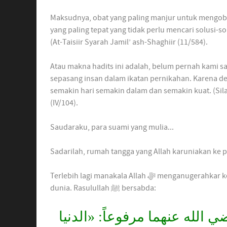
Maksudnya, obat yang paling manjur untuk mengobati
yang paling tepat yang tidak perlu mencari solusi-s
(At-Taisiir Syarah Jamil’ ash-Shaghiir (11/584).
Atau makna hadits ini adalah, belum pernah kami sa
sepasang insan dalam ikatan pernikahan. Karena den
semakin hari semakin dalam dan semakin kuat. (Sila
(IV/104).
Saudaraku, para suami yang mulia...
Sadarilah, rumah tangga yang Allah karuniakan ke p
Terlebih lagi manakala Allah ﷻ menganugerahkar kepadamu seorang istri yang shalihah, sebaik-baik perhiasan
dunia. Rasulullah ﷺ bersabda:
ضي الله عنهما مرفوعاً
«الدنيا