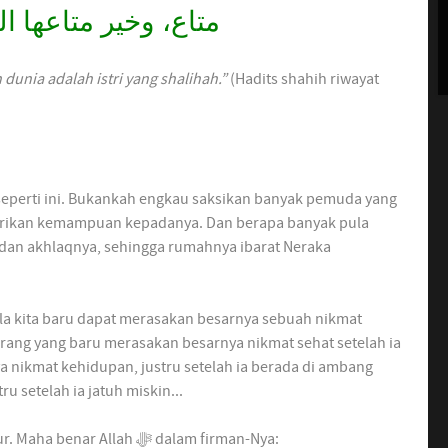
متاع، وخير متاعها »
dunia adalah istri yang shalihah.”
(Hadits shahih riwayat
 seperti ini. Bukankah engkau saksikan banyak pemuda yang
 dan akhlaqnya, sehingga rumahnya ibarat Neraka
la kita baru dapat merasakan besarnya sebuah nikmat
k orang yang baru merasakan besarnya nikmat sehat setelah ia
a nikmat kehidupan, justru setelah ia berada di ambang
 setelah ia jatuh miskin...
Memang, sangat sedikit manusia yang mau bersyukur. Maha benar Allah ﷻ dalam firman-Nya: