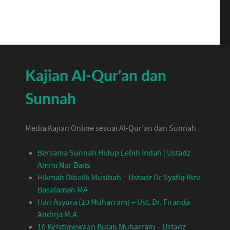
Kajian Al-Qur'an dan
Sunnah
Media Kajian Online sesuai Al-Qur'an dan Sunnah
Bersama Sunnah Hidup Lebih Indah | Ustadz
Ammi Nur Baits
Hikmah Dibalik Musibah – Ustadz Dr Syafiq Riza
Basalamah MA
Hari Asyura (10 Muharram) – Ust. Dr. Firanda
Andirja M.A
10 Keistimewaan Bulan Muharram – Ustadz