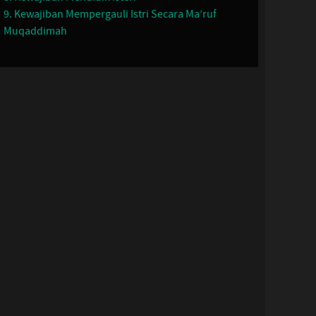
9. Kewajiban Mempergauli Istri Secara Ma’ruf
Muqaddimah