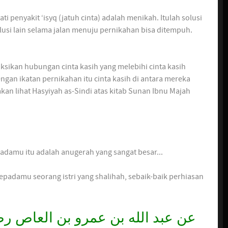
 penyakit ‘isyq (jatuh cinta) adalah menikah. Itulah solusi
olusi lain selama jalan menuju pernikahan bisa ditempuh.
ksikan hubungan cinta kasih yang melebihi cinta kasih
gan ikatan pernikahan itu cinta kasih di antara mereka
kan lihat Hasyiyah as-Sindi atas kitab Sunan Ibnu Majah
adamu itu adalah anugerah yang sangat besar...
عن عبد الله بن عمرو بن العاص ر: