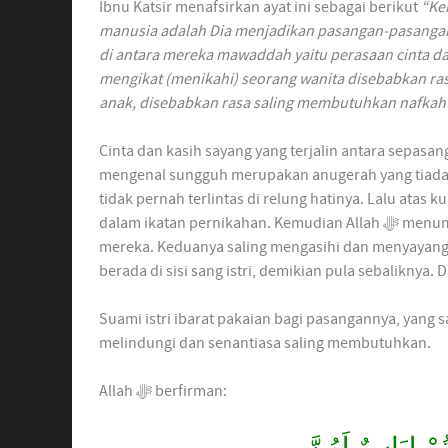
Ibnu Katsir menafsirkan ayat ini sebagai berikut
“Ke
manusia adalah Dia menjadikan pasangan-pasangan 
di antara mereka mawaddah yaitu perasaan cinta da
mengikat (menikahi) seorang wanita disebabkan ras
anak, disebabkan rasa saling membutuhkan nafkah d
Cinta dan kasih sayang yang terjalin antara sepasan
mengenal sungguh merupakan anugerah yang tiada t
tidak pernah terlintas di relung hatinya. Lalu atas kuasa Allah ﷻ mereka berdua bertemu 
dalam ikatan pernikahan. Kemudian Allah ﷻ menumbuhkan perasaan cinta dan kasih sayang dalam hati
mereka. Keduanya saling mengasihi dan menyayang
berada di sisi sang istri, demikian pula sebaliknya
Suami istri ibarat pakaian bagi pasangannya, yang
melindungi dan senantiasa saling membutuhkan.
Allah ﷻ berfirman:
ُمْ لِبَاسٌ لَهُنَّ