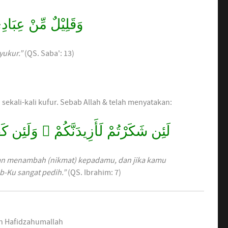
وَقَلِيْلٌ مِّنْ عِبَاد
yukur.”
(QS. Saba': 13)
sekali-kali kufur. Sebab Allah & telah menyatakan:
لَئِن شَكَرْتُمْ لَأَزِيدَنَّكُمْ ۖ وَلَئِن 
kan menambah (nikmat) kepadamu, dan jika kamu
-Ku sangat pedih.”
(QS. Ibrahim: 7)
ah Hafidzahumallah