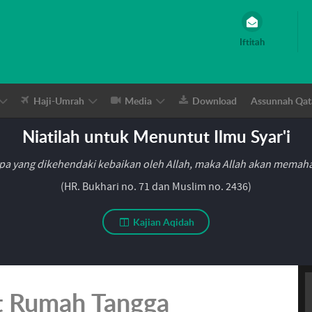
Iftitah
Haji-Umrah
Media
Download
Assunnah Qat
Niatilah untuk Menuntut Ilmu Syar'i
pa yang dikehendaki kebaikan oleh Allah, maka Allah akan mema
(HR. Bukhari no. 71 dan Muslim no. 2436)
Kajian Aqidah
t Rumah Tangga