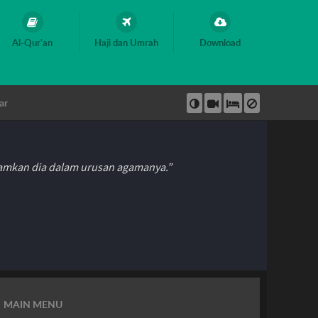
Al-Qur'an
Haji dan Umrah
Download
ar
hamkan dia dalam urusan agamanya.”
MAIN MENU