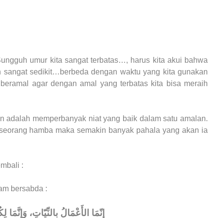
ungguh umur kita sangat terbatas…, harus kita akui bahwa
h sangat sedikit…berbeda dengan waktu yang kita gunakan
m beramal agar dengan amal yang terbatas kita bisa meraih
kan adalah memperbanyak niat yang baik dalam satu amalan.
h seorang hamba maka semakin banyak pahala yang akan ia
mbali :
lam bersabda :
إنّمَا الأَعْمَالُ بالنِّيّاتِ، وَإِنَّمَا 