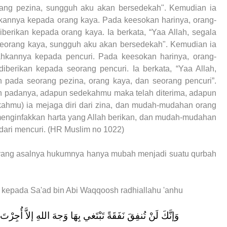
orang pezina, sungguh aku akan bersedekah". Kemudian ia
kannya kepada orang kaya. Pada keesokan harinya, orang-
erikan kepada orang kaya. Ia berkata, “Yaa Allah, segala
 seorang kaya, sungguh aku akan bersedekah". Kemudian ia
hkannya kepada pencuri. Pada keesokan harinya, orang-
berikan kepada seorang pencuri. Ia berkata, “Yaa Allah,
uh pada seorang pezina, orang kaya, dan seorang pencuri”.
an padanya, adapun sedekahmu maka telah diterima, adapun
mu) ia mejaga diri dari zina, dan mudah-mudahan orang
menginfakkan harta yang Allah berikan, dan mudah-mudahan
 dari mencuri. (HR Muslim no 1022)
 yang asalnya hukumnya hanya mubah menjadi suatu qurbah
ta kepada Sa'ad bin Abi Waqqoosh radhiallahu 'anhu
وَإنَّكَ لَنْ تُنفِقَ نَفَقَةً تَبْتَغي بِهَا وَجهَ اللهِ إلاَّ أُجِرْت