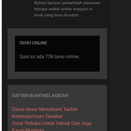
Bahan bacaan penambah wawasan
berupa artikel online maupun e-
book yang bisa diunduh.
TAMU ONLINE
Saat ini ada 739 tamu online.
DAFTAR ISI ARTIKEL AQIDAH
Dasar-dasar Memahami Tauhid
Kesempurnaan Tawakal
Surat Terbuka Untuk Yahudi Dan Juga
Kaum Muslimin