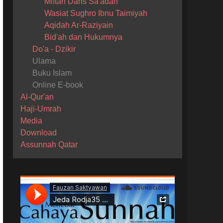
Miftah Daris Sa'adah
Wasiat Sughro Ibnu Taimiyah
Aqidah Ar-Raziyain
Bid'ah dan Hukumnya
Do'a - Dzikir
Ulama
Buku Islam
Online E-book
Al-Qur'an
Haji-Umrah
Media
Download
Assunnah Qatar