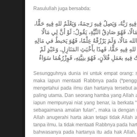
Rasulullah juga bersabda:
ِي فِيهِ رَبَّهُ، وَيَصِلُ فِيهِ رَحِمَهُ، وَيَعْلَمُ للهِ فِيهِ حَقًّا
لًا، فَهُوَ صَادِقُ النِّيَّةِ، يَقُولُ: لَوْ أنَّ لِي مَالًا
 الله مَالًا، وَلَمَ يَرْزُقْهُ عِلْمًا، فَهُوَ يَخبطُ في مَالِهِ
مُ للهِ فِيهِ حَقًّا، فَهذَا بأَخْبَثِ المَنَازِلِ. وَعَبْدٍ لَمْ
ُ فِيهِ بعَمَلِ فُلاَنٍ، فَهُوَ بنِيَّتِهِ، فَوِزْرُهُمَا سَوَاءٌ
Sesungguhnya dunia ini untuk empat orang: 
maka iapun mentaati Rabbnya pada (*penggu
mengetahui pada ilmu dan hartanya tersebut 
paling utama. Dan seorang hamba yang Allah an
iapun mempunyai niat yang benar, ia berkata
sebagaimana amalan fulan", maka ia dengan
Allah anugerahi harta akan tetapi tidak All
tanpa ilmu. Ia tidak mentaati Rabbnya pada har
bahwasanya pada hartanya itu ada hak Allah.