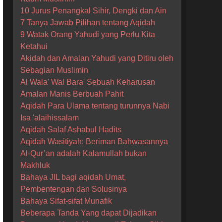
10 Jurus Penangkal Sihir, Dengki dan Ain
7 Tanya Jawab Pilihan tentang Aqidah
9 Watak Orang Yahudi yang Perlu Kita
Ketahui
Akidah dan Amalan Yahudi yang Ditiru oleh
Sebagian Muslimin
Al Wala' Wal Bara' Sebuah Keharusan
Amalan Manis Berbuah Pahit
Aqidah Para Ulama tentang turunnya Nabi
Isa 'alaihissalam
Aqidah Salaf Ashabul Hadits
Aqidah Wasitiyah: Beriman Bahwasannya
Al-Qur’an adalah Kalamullah bukan
Makhluk
Bahaya JIL bagi aqidah Umat,
Pembentengan dan Solusinya
Bahaya Sifat-sifat Munafik
Beberapa Tanda Yang dapat Dijadikan