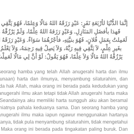
إنَّمَا الدُّنْيَا لأرْبَعَةِ نَفَرٍ: عَبْدٍ رَزَقَهُ اللهُ مَالًا وَعِلمًا، فَهُوَ يَتَّق،
فَهذا بأفضَلِ المَنَازِلِ. وَعَبْدٍ رَزَقهُ اللهُ عِلْمًا، وَلَمْ يَرْزُقْهُ مَا
لَعَمِلتُ بِعَمَلِ فُلانٍ، فَهُوَ بنيَّتِهِ، فأجْرُهُمَا سَوَاءٌ. وَعَبْدٍ رَزَقَهُ
بغَيرِ عِلْمٍ، لاَ يَتَّقِي فِيهِ رَبَّهُ، وَلاَ يَصِلُ فِيهِ رَحِمَهُ، وَلاَ يَعْلَ
يَرْزُقْهُ اللهُ مَالًا وَلاَ عِلْمًا، فَهُوَ يَقُولُ: لَوْ أنَّ لِي مَالًا لَعَمِلْت
seorang hamba yang telah Allah anugerahi harta dan ilmu
naan) harta dan ilmunya, menyambung silaturahim, dan
ada hak Allah, maka orang ini berada pada kedudukan yang
ugerahi ilmu akan tetapi tidak Allah anugerahi harta maka
 “Seandainya aku memiliki harta sungguh aku akan beramal
 niatnya pahala keduanya sama. Dan seorang hamba yang
ah anugerahi ilmu maka iapun ngawur menggunakan hartanya
tanya, tidak pula menyambung silaturahim, tidak mengetahui
 Maka orang ini berada pada tingakatan paling buruk. Dan