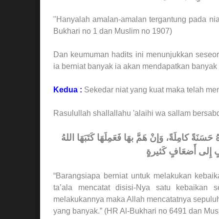
"Hanyalah amalan-amalan tergantung pada niat-
Bukhari no 1 dan Muslim no 1907)
Dan keumuman hadits ini menunjukkan seseor
ia berniat banyak ia akan mendapatkan banyak
Kedua :
Sekedar niat yang kuat maka telah me
Rasulullah shallallahu 'alaihi wa sallam bersab
ُ حَسَنَةً كامِلَةً، وَإنْ هَمَّ بهَا فَعَمِلَهَا كَتَبَهَا اللهُ
 إِلى أَضعَافٍ كَثيرةٍ
“Barangsiapa berniat untuk melakukan kebaik
ta’ala mencatat disisi-Nya satu kebaikan 
melakukannya maka Allah mencatatnya sepuluh ke
yang banyak.” (HR Al-Bukhari no 6491 dan Mus