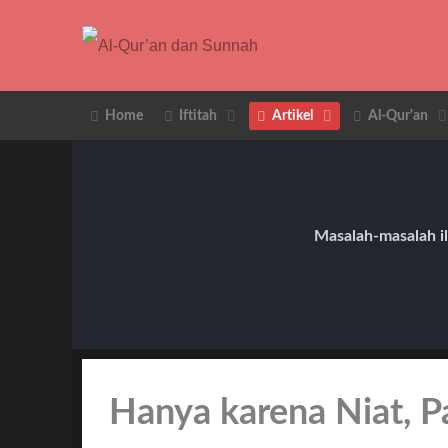
Home
Iftitah
Artikel
Al-Qur'an
Masalah-masalah il
Hanya karena Niat, P