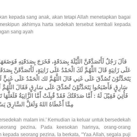
kan kepada sang anak, akan tetapi Allah menetapkan bagai
meskipun akhirnya harta sedekah tersebut kembali kepada
ngan sang ayah
قاَلَ رَجُلٌ لَأَتَصَدَّقَنَّ اللَّيْلَةَ بِصَدَقَةٍ، فَخَرَجَ بِصَدَقَتِهِ فَوَضَعَهَا ف
عَلَى زَانِيَةٍ قَالَ اللَّهُمَّ لَكَ الْحَمْدُ عَلَى زَانِيَةٍ، لَأَتَصَدَّقَنَّ بِصَد
يَتَحَدَّثُوْنَ تُصُدِّقَ عَلَى غَنِي قَالَ اللَّهُمَّ لك الْحَمْدُ عَلَى غَنِيٍّ لَأ
سَارِقٍ فَأَصْبَحُوا يَتَحَدَّثُوْنَ تُصُدِّقَ عَلَى سَارِقٍ فَقَالَ اللَّهُمَّ 
فَأُتِيَ فَقِيْلَ لَهُ : أَمَّا صَدَقَتُكَ فَقَدْ قُبِلَتْ أَمَّا الزَّانِيَةُ فَلَعَلَّهَا ت
مِمَّا أَعْطَاهُ اللهُ وَلَعَلَّ السَّارِقَ يَسْ
ersedekah malam ini.’ Kemudian ia keluar untuk bersedekah
orang pezina. Pada keesokan harinya, orang-orang
kepada seorang pezina. Ia berkata, “Yaa Allah, segala puji