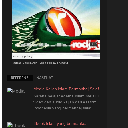
Fauzan Saktyawan
·
Jeda Rodja35 Almaut
REFERENSI
NASEHAT
Media Kajian Islam Bermanhaj Salaf
Sarana belajar Agama Islam melalui
video dan audio kajian dari Asatidz
Indonesia
yang
bermanhaj salaf...
Ebook Islam yang bermanfaat.