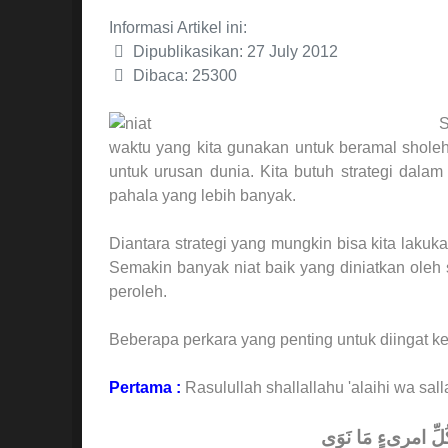
Informasi Artikel ini:
Dipublikasikan: 27 July 2012
Dibaca: 25300
S
waktu yang kita gunakan untuk beramal shole
untuk urusan dunia. Kita butuh strategi dala
pahala yang lebih banyak.
Diantara strategi yang mungkin bisa kita laku
Semakin banyak niat baik yang diniatkan ole
peroleh.
Beberapa perkara yang penting untuk diingat ke
Pertama :
Rasulullah shallallahu 'alaihi wa sal
لِكُلِّ امرِىءٍ مَا نَوَى