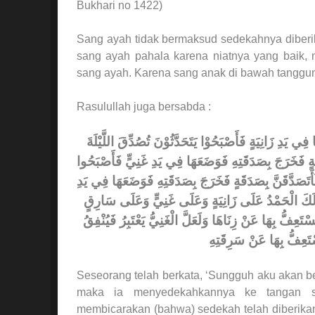
Bukhari no 1422)
Sang ayah tidak bermaksud sedekahnya diberi
sang ayah pahala karena niatnya yang baik, 
sang ayah. Karena sang anak di bawah tanggu
Rasulullah juga bersabda :
ِي يَدِ زَانِيَةٍ فَأَصْبَحُوْا يَتَحَدَّثُوْنَ تُصُدِّقَ اللَّيْلَةَ
َقَةٍ فَخَرَجَ بِصَدَقَتِهِ فَوَضَعَهَا فِي يَدِ غَنِيٍّ فَأَصْبَحُوا
َتَصَدَّقَنَّ بِصَدَقَةٍ فَخَرَجَ بِصَدَقَتِهِ فَوَضَعَهَا فِي يَدِ
لَكَ الْحَمْدُ عَلَى زَانِيَةٍ وَعَلَى غَنِيٍّ وَعَلَى سَارِقٍ
َسْتَعِفُّ بِهَا عَنْ زِنَاهَا وَلَعَلَّ الْغَنِيُّ يَعْتَبِرُ فَيُنْفِقُ
تَعِفُّ بِهَا عَنْ سَرِقَتِهِ
Seseorang telah berkata, ‘Sungguh aku akan b
maka ia menyedekahkannya ke tangan se
membicarakan (bahwa) sedekah telah diberikan 