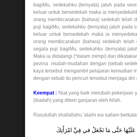
bagiMu, sedekahku (ternyata) jatuh pada se
keluar untuk bersedekah maka ia menyedekah
orang membicarakan (bahwa) sedekah telah dib
puji bagiMu, sedekahku (ternyata) jatuh pada
keluar untuk bersedekah maka ia menyedeka
orang membicarakan (bahwa) sedekah telah di
segala puji bagiMu, sedekahku (ternyata) jat
Maka ia didatangi (*dalam mimpi) dan dikatak
pezina mudah-mudahan dengan (sebab sedekah
kaya tersebut mengambil pelajaran kemudian 
dengan sebab itu pencuri tersebut menjaga diri
Keempat :
Niat yang baik merubah pekerjaan
(ibadah) yang diberi ganjaran oleh Allah.
Rasulullah shallallahu 'alaihi wa sallam berka
َ عَلَيْهَا حَتَّى مَا تَجْعَلُ في فِيِّ امْرَأَتِكَ