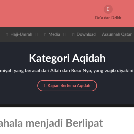
Do'a dan Dzikir
Haji-Umrah
Media
Download
Assunnah Qatar
Kategori Aqidah
miyah yang berasal dari Allah dan RosulNya, yang wajib diyakini
Kajian Bertema Aqidah
ahala menjadi Berlipat