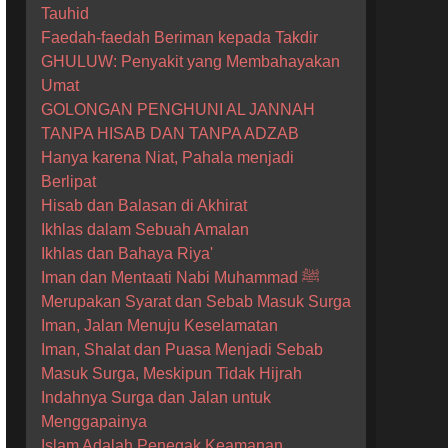
Tauhid
Faedah-faedah Beriman kepada Takdir
GHULUW: Penyakit yang Membahayakan
Umat
GOLONGAN PENGHUNI AL JANNAH
TANPA HISAB DAN TANPA ADZAB
Hanya karena Niat, Pahala menjadi
Berlipat
Hisab dan Balasan di Akhirat
Ikhlas dalam Sebuah Amalan
Ikhlas dan Bahaya Riya'
Iman dan Mentaati Nabi Muhammad ﷺ
Merupakan Syarat dan Sebab Masuk Surga
Iman, Jalan Menuju Keselamatan
Iman, Shalat dan Puasa Menjadi Sebab
Masuk Surga, Meskipun Tidak Hijrah
Indahnya Surga dan Jalan untuk
Menggapainya
Islam Adalah Penegak Keamanan