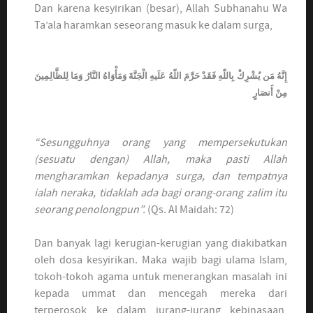
Dan karena kesyirikan (besar), Allah Subhanahu Wa
Ta’ala haramkan seseorang masuk ke dalam surga,
إِنَّهُ مَن يُشْرِكْ بِاللّهِ فَقَدْ حَرَّمَ اللّهُ عَلَيهِ الْجَنَّةَ وَمَأْوَاهُ النَّارُ وَمَا لِلظَّالِمِينَ
مِنْ أَنصَارٍ
“Sesungguhnya orang yang mempersekutukan
(sesuatu dengan) Allah, maka pasti Allah
mengharamkan kepadanya surga, dan tempatnya
ialah neraka, tidaklah ada bagi orang-orang zalim itu
seorang penolongpun”.
(Qs. Al Maidah: 72)
Dan banyak lagi kerugian-kerugian yang diakibatkan
oleh dosa kesyirikan. Maka wajib bagi ulama Islam,
tokoh-tokoh agama untuk menerangkan masalah ini
kepada ummat dan mencegah mereka dari
terperosok ke dalam jurang-jurang kebinasaan,