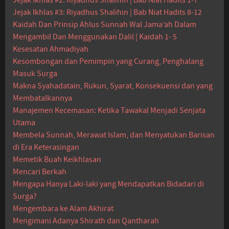
Jejak Ikhlas #2: Riyadhus Shalihin | Bab Niat Hadits 1-7
Jejak Ikhlas #3: Riyadhus Shalihin | Bab Niat Hadits 8-12
Kaidah Dan Prinsip Ahlus Sunnah Wal Jama’ah Dalam
Mengambil Dan Menggunakan Dalil | Kaidah 1- 5
Kesesatan Ahmadiyah
Kesombongan dan Pemimpin yang Curang, Penghalang
Masuk Surga
Makna Syahadatain, Rukun, Syarat, Konsekuensi dan yang
Membatalkannya
Manajemen Kecemasan: Ketika Tawakal Menjadi Senjata
Utama
Membela Sunnah, Merawat Islam, dan Menyatukan Barisan
di Era Keterasingan
Memetik Buah Keikhlasan
Mencari Berkah
Mengapa Hanya Laki-laki yang Mendapatkan Bidadari di
Surga?
Mengembara ke Alam Akhirat
Mengimani Adanya Shirath dan Qantharah