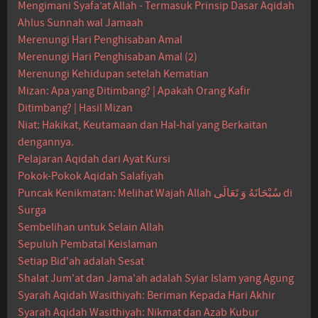
Mengimani Syafa’at Allah - Termasuk Prinsip Dasar Aqidah
Ahlus Sunnah wal Jamaah
Merenungi Hari Penghisaban Amal
Merenungi Hari Penghisaban Amal (2)
Merenungi Kehidupan setelah Kematian
Mizan: Apa yang Ditimbang? | Apakah Orang Kafir
Ditimbang? | Hasil Mizan
Niat: Hakikat, Keutamaan dan Hal-hal yang Berkaitan
dengannya.
Pelajaran Aqidah dari Ayat Kursi
Pokok-Pokok Aqidah Salafiyah
Puncak Kenikmatan: Melihat Wajah Allah سُبْحَانَهُ وَ تَعَالَى di
Surga
Sembelihan untuk Selain Allah
Sepuluh Pembatal Keislaman
Setiap Bid'ah adalah Sesat
Shalat Jum'at dan Jama'ah adalah Syiar Islam yang Agung
Syarah Aqidah Wasithiyah: Beriman Kepada Hari Akhir
Syarah Aqidah Wasithiyah: Nikmat dan Azab Kubur