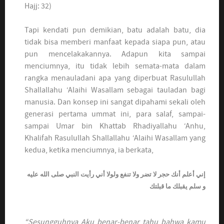
Hajj: 32)
Tapi kendati pun demikian, batu adalah batu, dia
tidak bisa memberi manfaat kepada siapa pun, atau
pun mencelakakannya. Adapun kita sampai
menciumnya, itu tidak lebih semata-mata dalam
rangka menauladani apa yang diperbuat Rasulullah
Shallallahu ‘Alaihi Wasallam sebagai tauladan bagi
manusia. Dan konsep ini sangat dipahami sekali oleh
generasi pertama ummat ini, para salaf, sampai-
sampai Umar bin Khattab Rhadiyallahu ‘Anhu,
Khalifah Rasulullah Shallallahu ‘Alaihi Wasallam yang
kedua, ketika menciumnya, ia berkata,
إني أعلم أنك حجر لا تضر ولا تنفع ولولا أني رأيت النبي صلى الله عليه
و سلم يقبلك ما قبلتك
“Sesungguhnya Aku benar-benar tahu bahwa kamu