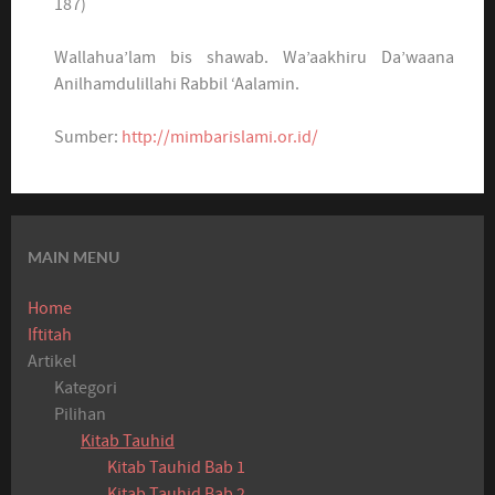
187)
Wallahua’lam bis shawab. Wa’aakhiru Da’waana
Anilhamdulillahi Rabbil ‘Aalamin.
Sumber:
http://mimbarislami.or.id/
MAIN MENU
Home
Iftitah
Artikel
Kategori
Pilihan
Kitab Tauhid
Kitab Tauhid Bab 1
Kitab Tauhid Bab 2