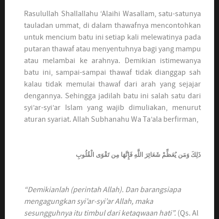
Rasulullah Shallallahu ‘Alaihi Wasallam, satu-satunya
tauladan ummat, di dalam thawafnya mencontohkan
untuk mencium batu ini setiap kali melewatinya pada
putaran thawaf atau menyentuhnya bagi yang mampu
atau melambai ke arahnya. Demikian istimewanya
batu ini, sampai-sampai thawaf tidak dianggap sah
kalau tidak memulai thawaf dari arah yang sejajar
dengannya. Sehingga jadilah batu ini salah satu dari
syi’ar-syi’ar Islam yang wajib dimuliakan, menurut
aturan syariat. Allah Subhanahu Wa Ta’ala berfirman,
ذَلِكَ وَمَن يُعَظِّمْ شَعَائِرَ اللَّهِ فَإِنَّهَا مِن تَقْوَى الْقُلُوبِ
“Demikianlah (perintah Allah). Dan barangsiapa
mengagungkan syi’ar-syi’ar Allah, maka
sesungguhnya itu timbul dari ketaqwaan hati”.
(Qs. Al