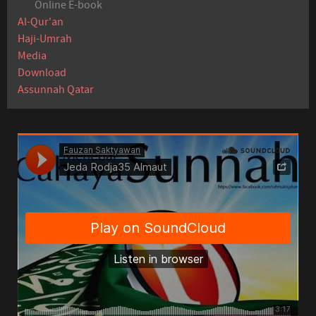
Online E-book
Al-Qur'an
Haji-Umrah
Media
Download
Assunnah Qatar