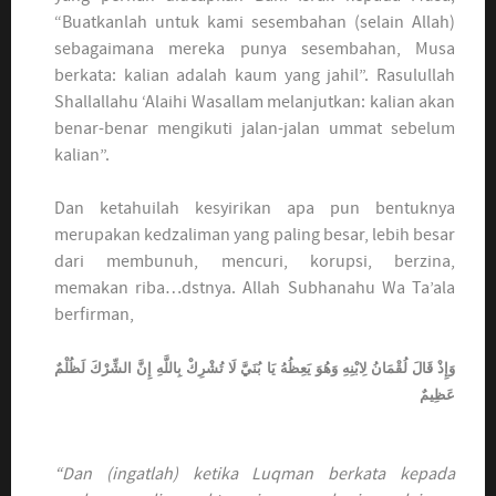
“Buatkanlah untuk kami sesembahan (selain Allah)
sebagaimana mereka punya sesembahan, Musa
berkata: kalian adalah kaum yang jahil”. Rasulullah
Shallallahu ‘Alaihi Wasallam melanjutkan: kalian akan
benar-benar mengikuti jalan-jalan ummat sebelum
kalian”.
Dan ketahuilah kesyirikan apa pun bentuknya
merupakan kedzaliman yang paling besar, lebih besar
dari membunuh, mencuri, korupsi, berzina,
memakan riba…dstnya. Allah Subhanahu Wa Ta’ala
berfirman,
وَإِذْ قَالَ لُقْمَانُ لِابْنِهِ وَهُوَ يَعِظُهُ يَا بُنَيَّ لَا تُشْرِكْ بِاللَّهِ إِنَّ الشِّرْكَ لَظُلْمٌ
عَظِيمٌ
“Dan (ingatlah) ketika Luqman berkata kepada