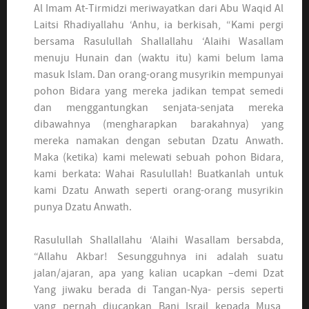
Al Imam At-Tirmidzi meriwayatkan dari Abu Waqid Al
Laitsi Rhadiyallahu ‘Anhu, ia berkisah, “Kami pergi
bersama Rasulullah Shallallahu ‘Alaihi Wasallam
menuju Hunain dan (waktu itu) kami belum lama
masuk Islam. Dan orang-orang musyrikin mempunyai
pohon Bidara yang mereka jadikan tempat semedi
dan menggantungkan senjata-senjata mereka
dibawahnya (mengharapkan barakahnya) yang
mereka namakan dengan sebutan Dzatu Anwath.
Maka (ketika) kami melewati sebuah pohon Bidara,
kami berkata: Wahai Rasulullah! Buatkanlah untuk
kami Dzatu Anwath seperti orang-orang musyrikin
punya Dzatu Anwath.
Rasulullah Shallallahu ‘Alaihi Wasallam bersabda,
“Allahu Akbar! Sesungguhnya ini adalah suatu
jalan/ajaran, apa yang kalian ucapkan –demi Dzat
Yang jiwaku berada di Tangan-Nya- persis seperti
yang pernah diucapkan Bani Israil kepada Musa,