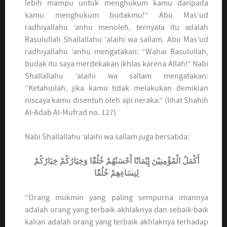
lebih mampu untuk menghukum kamu daripada
kamu menghukum budakmu!” Abu Mas’ud
radhiyallahu ‘anhu menoleh, ternyata itu adalah
Rasulullah Shallallahu ‘alaihi wa sallam. Abu Mas’ud
radhiyallahu ‘anhu mengatakan: “Wahai Rasulullah,
budak itu saya merdekakan ikhlas karena Allah!” Nabi
Shallallahu ‘alaihi wa sallam mengatakan:
“Ketahuilah, jika kamu tidak melakukan demikian
niscaya kamu disentuh oleh api neraka.” (lihat Shahih
Al-Adab Al-Mufrad no. 127)
Nabi Shallallahu ‘alaihi wa sallam juga bersabda:
أَكْمَلُ الْمُؤْمِنِيْنَ إِيْمَانًا أَحْسَنُهُمْ خُلُقًا وَخِيَارُكُمْ خِيَارُكُمْ
لِنِسَاءِهِمْ خُلُقًا
“Orang mukmin yang paling sempurna imannya
adalah orang yang terbaik akhlaknya dan sebaik-baik
kalian adalah orang yang terbaik akhlaknya terhadap