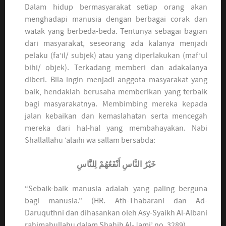
Dalam hidup bermasyarakat setiap orang akan
menghadapi manusia dengan berbagai corak dan
watak yang berbeda-beda. Tentunya sebagai bagian
dari masyarakat, seseorang ada kalanya menjadi
pelaku (fa’il/ subjek) atau yang diperlakukan (maf’ul
bihi/ objek). Terkadang memberi dan adakalanya
diberi. Bila ingin menjadi anggota masyarakat yang
baik, hendaklah berusaha memberikan yang terbaik
bagi masyarakatnya. Membimbing mereka kepada
jalan kebaikan dan kemaslahatan serta mencegah
mereka dari hal-hal yang membahayakan. Nabi
Shallallahu ‘alaihi wa sallam bersabda:
خَيْرُ النَّاسِ أَنْفَعُهُمْ لِلنَّاسِ
“Sebaik-baik manusia adalah yang paling berguna
bagi manusia.” (HR. Ath-Thabarani dan Ad-
Daruquthni dan dihasankan oleh Asy-Syaikh Al-Albani
rahimahullahu dalam Shahih Al-Jami’ no. 3289)