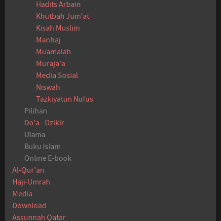
Hadits Arbain
Khutbah Jum'at
Kisah Muslim
Manhaj
Muamalah
Muraja'a
Media Sosial
Niswah
Tazkiyatun Nufus
Pilihan
Do'a - Dzikir
Ulama
Buku Islam
Online E-book
Al-Qur'an
Haji-Umrah
Media
Download
Assunnah Qatar