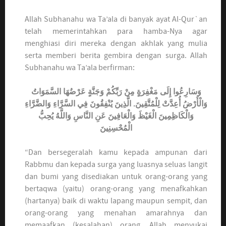
Allah Subhanahu wa Ta’ala di banyak ayat Al-Qur`an
telah memerintahkan para hamba-Nya agar
menghiasi diri mereka dengan akhlak yang mulia
serta memberi berita gembira dengan surga. Allah
Subhanahu wa Ta’ala berfirman:
وَسَارِعُوا إِلَى مَغْفِرَةٍ مِنْ رَبِّكُمْ وَجَنَّةٍ عَرْضُهَا السَّمَوَاتُ
وَالْأَرْضُ أُعِدَّتْ لِلْمُتَّقِينَ. الَّذِينَ يُنْفِقُونَ فِي السَّرَّاءِ وَالضَّرَّاءِ
وَالْكَاظِمِينَ الْغَيْظَ وَالْعَافِينَ عَنِ النَّاسِ وَاللَّهُ يُحِبُّ
الْمُحْسِنِينَ
“Dan bersegeralah kamu kepada ampunan dari
Rabbmu dan kepada surga yang luasnya seluas langit
dan bumi yang disediakan untuk orang-orang yang
bertaqwa (yaitu) orang-orang yang menafkahkan
(hartanya) baik di waktu lapang maupun sempit, dan
orang-orang yang menahan amarahnya dan
memaafkan (kesalahan) orang. Allah menyukai