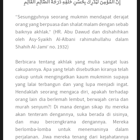
إِنَّ الْمُؤْمِنَ لَيُدْرِكُ بِحُسْنِ خُلُقِهِ دَرَجَةَ الصَّائِمِ الْقَائِمِ
“Sesungguhnya seorang mukmin mendapat derajat
orang yang berpuasa dan shalat malam dengan sebab
baiknya akhlak.” (HR. Abu Dawud dan dishahihkan
oleh Asy-Syaikh Al-Albani rahimahullahu dalam
Shahih Al-Jami’ no. 1932)
Berbicara tentang akhlak yang mulia sangat luas
cakupannya. Apa yang telah disebutkan kiranya telah
cukup untuk mengingatkan kaum mukminin supaya
yang lalai terbangun dan yang lupa menjadi ingat.
Hendaklah seorang mengaca diri, apakah terhadap
orang lain dia berlemah lembut, berwajah ceria dan
murah senyum?! Di mana dengan sikap itu mereka
akan tenteram dengannya, suka berada di sisinya,
dan mau bercengkrama dengannya. Mereka
berlomba-lomba untuk menemaninya dalam
perjalanan. Jiwa mereka tenang dari kejahatannya