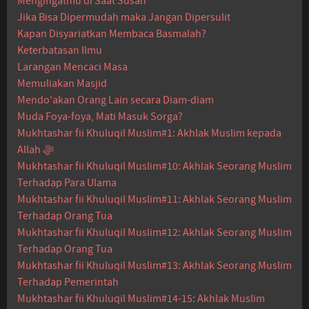
Mengingatmu di Saat Susah
Jika Bisa Dipermudah maka Jangan Dipersulit
Kapan Disyariatkan Membaca Basmalah?
Keterbatasan Ilmu
Larangan Mencaci Masa
Memuliakan Masjid
Mendo'akan Orang Lain secara Diam-diam
Muda Foya-foya, Mati Masuk Sorga?
Mukhtashar fii Khuluqil Muslim#1: Akhlak Muslim kepada
Allah ﷻ
Mukhtashar fii Khuluqil Muslim#10: Akhlak Seorang Muslim
Terhadap Para Ulama
Mukhtashar fii Khuluqil Muslim#11: Akhlak Seorang Muslim
Terhadap Orang Tua
Mukhtashar fii Khuluqil Muslim#12: Akhlak Seorang Muslim
Terhadap Orang Tua
Mukhtashar fii Khuluqil Muslim#13: Akhlak Seorang Muslim
Terhadap Pemerintah
Mukhtashar fii Khuluqil Muslim#14-15: Akhlak Muslim