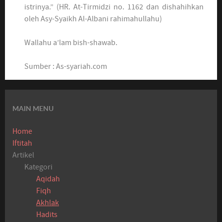
istrinya.” (HR. At-Tirmidzi no. 1162 dan dishahihkan
oleh Asy-Syaikh Al-Albani rahimahullahu)
Wallahu a’lam bish-shawab.
Sumber : As-syariah.com
MAIN MENU
Home
Iftitah
Artikel
Kategori
Aqidah
Fiqh
Akhlak
Hadits