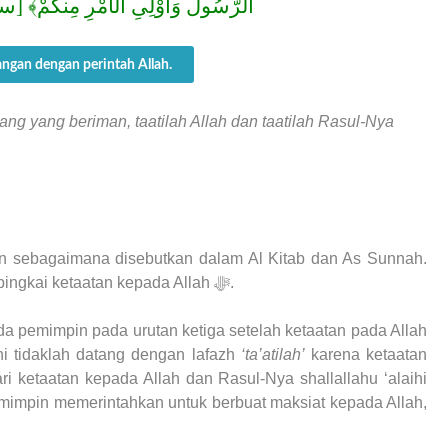
اُلرَّسُولَ وَأُوْلِىِ الأمْرِ مِنكُمْ﴾].
angan dengan perintah Allah.
ang yang beriman, taatilah Allah dan taatilah Rasul-Nya
an sebagaimana disebutkan dalam Al Kitab dan As Sunnah.
Ketaatan kepada Ulil Amri harus berada dalam bingkai ketaatan kepada Allah ﷻ.
da pemimpin pada urutan ketiga setelah ketaatan pada Allah
i tidaklah datang dengan lafazh
‘ta’atilah’
karena ketaatan
ari ketaatan kepada Allah dan Rasul-Nya shallallahu ‘alaihi
emimpin memerintahkan untuk berbuat maksiat kepada Allah,