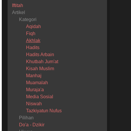
Iftitah
Artikel
Kategori
Aqidah
Fiqh
Akhlak
Hadits
Hadits Arbain
Khutbah Jum'at
Kisah Muslim
Manhaj
Muamalah
Muraja'a
Media Sosial
Niswah
Tazkiyatun Nufus
Pilihan
Do'a - Dzikir