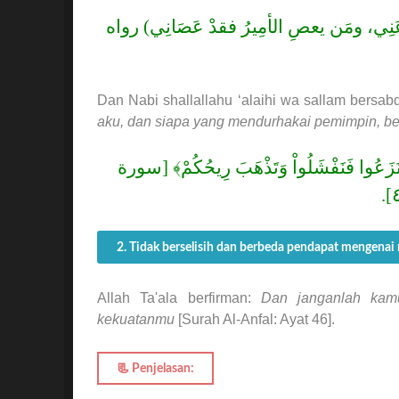
عَنِي، ومَن يعصِ الأمِيرُ فقدْ عَصَانِي) رواه
Dan Nabi shallallahu ‘alaihi wa sallam bersab
aku, dan siapa yang mendurhakai pemimpin, bera
عُوا فَنَفْشَلُواْ وَتَذْهَبَ رِيحُكُمْ﴾ [سورة
2. Tidak berselisih dan berbeda pendapat mengenai
Allah Ta'ala berfirman:
Dan janganlah kamu
kekuatanmu
[Surah Al-Anfal: Ayat 46].
📃 Penjelasan: