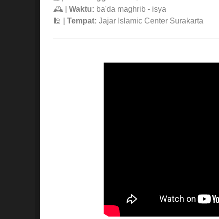
🕰 |
Waktu:
ba'da maghrib - isya
🕌 |
Tempat:
Jajar Islamic Center Surakarta