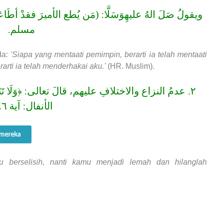
ويقولُ صَلَ الهُ عليهِوَسَلَّا: (مَن يُطع الأميرَ فقدْ أطَا
مسلم.
da:
'Siapa yang mentaati pemimpin, berarti ia telah mentaati
rti ia telah menderhakai aku.'
(HR. Muslim).
٢. عدمُ النزاع والاختلافِ عليهم، قالَ تعالى: ﴿وَلَا تَنَزَ
الأنفال: آية ٤٦].
 mereka
 berselisih, nanti kamu menjadi lemah dan hilanglah