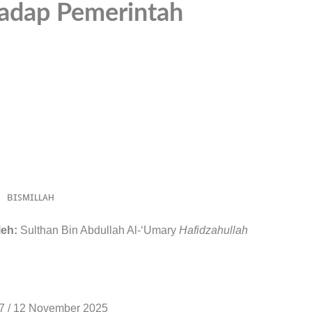
adap Pemerintah
ʙɪꜱᴍɪʟʟᴀʜ
leh:
Sulthan Bin Abdullah Al-‘Umary
Hafidzahullah
7 / 12 November 2025