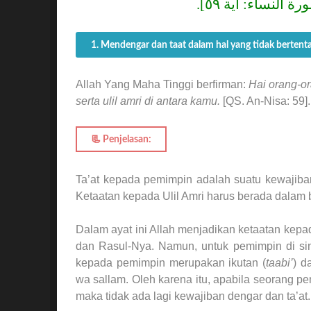
 [سورة النساء: آية ٥٩
1. Mendengar dan taat dalam hal yang tidak bertent
Allah Yang Maha Tinggi berfirman:
Hai orang-or
serta ulil amri di antara kamu.
[QS. An-Nisa: 59].
📃 Penjelasan:
Ta’at kepada pemimpin adalah suatu kewajib
Dalam ayat ini Allah menjadikan ketaatan kepa
dan Rasul-Nya. Namun, untuk pemimpin di sin
kepada pemimpin merupakan ikutan (
taabi’
) d
wa sallam. Oleh karena itu, apabila seorang p
maka tidak ada lagi kewajiban dengar dan ta’at.