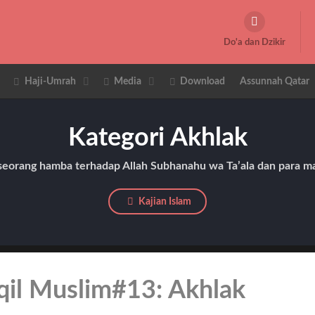
Do'a dan Dzikir
Haji-Umrah
Media
Download
Assunnah Qatar
Kategori Akhlak
seorang hamba terhadap Allah Subhanahu wa Ta’ala dan para ma
Kajian Islam
qil Muslim#13: Akhlak