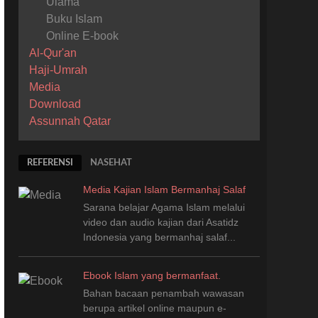
Ulama
Buku Islam
Online E-book
Al-Qur'an
Haji-Umrah
Media
Download
Assunnah Qatar
REFERENSI
NASEHAT
Media Kajian Islam Bermanhaj Salaf
Sarana belajar Agama Islam melalui
video dan audio kajian dari Asatidz
Indonesia
yang
bermanhaj salaf...
Ebook Islam yang bermanfaat.
Bahan bacaan penambah wawasan
berupa artikel online maupun e-