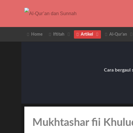
Home
Iftitah
Artikel
Al-Qur'an
Cara bergaul 
Mukhtashar fii Khulu