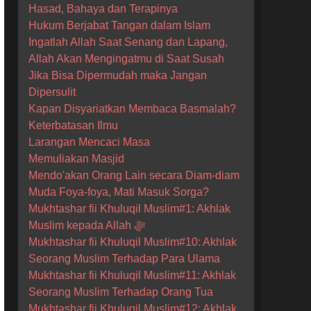
Hasad, Bahaya dan Terapinya
Hukum Berjabat Tangan dalam Islam
Ingatlah Allah Saat Senang dan Lapang,
Allah Akan Mengingatmu di Saat Susah
Jika Bisa Dipermudah maka Jangan
Dipersulit
Kapan Disyariatkan Membaca Basmalah?
Keterbatasan Ilmu
Larangan Mencaci Masa
Memuliakan Masjid
Mendo'akan Orang Lain secara Diam-diam
Muda Foya-foya, Mati Masuk Sorga?
Mukhtashar fii Khuluqil Muslim#1: Akhlak
Muslim kepada Allah ﷻ
Mukhtashar fii Khuluqil Muslim#10: Akhlak
Seorang Muslim Terhadap Para Ulama
Mukhtashar fii Khuluqil Muslim#11: Akhlak
Seorang Muslim Terhadap Orang Tua
Mukhtashar fii Khuluqil Muslim#12: Akhlak