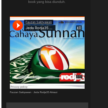
book yang bisa diunduh.
Fauzan Saktyawan
·
Jeda Rodja35 Almaut