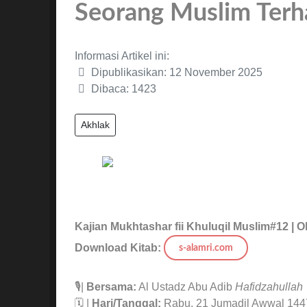
Seorang Muslim Terh
Informasi Artikel ini:
Dipublikasikan: 12 November 2025
Dibaca: 1423
Akhlak
Kajian Mukhtashar fii Khuluqil Muslim#12 |
O
Download Kitab:
s-alamri.com
🎙|
Bersama:
Al Ustadz Abu Adib
Hafidzahullah
🗓 |
Hari/Tanggal:
Rabu, 21 Jumadil Awwal 144