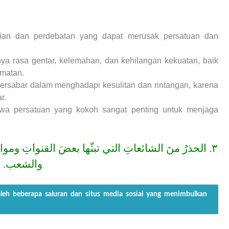
ian dan perdebatan yang dapat merusak persatuan dan
a rasa gentar, kelemahan, dan kehilangan kekuatan, baik
rmatan.
rsabar dalam menghadapi kesulitan dan rintangan, karena
r.
 persatuan yang kokoh sangat penting untuk menjaga
٣. الحذرُ منَ الشائعاتِ التي تبثّها بعضَ القنواتِ ومواقع
والشعب.
oleh beberapa saluran dan situs media sosial yang menimbulkan