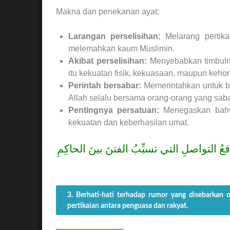
Makna dan penekanan ayat:
Larangan perselisihan:
Melarang pertika
melemahkan kaum Muslimin.
Akibat perselisihan:
Menyebabkan timbulny
itu kekuatan fisik, kekuasaan, maupun keho
Perintah bersabar:
Memerintahkan untuk be
Allah selalu bersama orang-orang yang saba
Pentingnya persatuan:
Menegaskan bahwa
kekuatan dan keberhasilan umat.
ُ التواصلِ التي تسبِّبُ الفتنَ بينَ الحاكِمِ
3. Berhati-hati terhadap rumor yang disebarkan 
pertikaian antara penguasa dan rakyat.