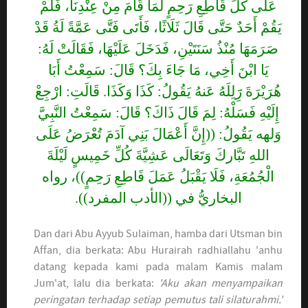
عَلَى كُلِّ قَاطِعِ رَحِمٍ لَمَا قَامَ مِنْ عِنْدِنَا، فَلَمْ
يَقُمْ أَحَدٌ حَتَّى قَالَ ثَلَاثًا، فَأَتَى فَتَّى عَمَّةً لَةُ قَدْ
صَرَمَهَا مُنْذُ سَنَتَيْنِ، فَدَخَلَ عَلَيْهَا، فَقَالَتْ لَهُ:
يَا ابْنَ أَخِي، مَا جَاءَ بِكَ؟ قَالَ: سَمِعْتُ أَبَا
هُرَيْرَةَ رََِلِلَهُ عَنهُ يَقُولُ: كَذَا وَكَذَا. قَالَتِ: ارْجِعْ
إِلَيْهِ فَسَلْهُ: لِمَ قَالَ ذَاكَ؟ قَالَ: سَمِعْتُ النَّبِيَّ
وَلهه يَقُولُ: ((إِنَّ أَعْمَالَ بَنِي آدَمَ تُعْرَضُ عَلَى
اللهِ تَبَّاركَ وَتَعَالَى عَشِيَّةَ كُلِّ خَمِيسٍ لَيْلَةَ
الْجُمُعَةِ، فَلَا يَقْبَلُ عَمَلَ قَاطِعِ رَحِمٍ))، رواه
البخاريُّ في ((الأدب المفرد)).
Dan dari Abu Ayyub Sulaiman, hamba dari Utsman bin
Affan, dia berkata: Abu Hurairah radhiallahu 'anhu
datang kepada kami pada malam Kamis malam
Jum'at, lalu dia berkata:
'Aku akan menyampaikan
peringatan terhadap setiap pemutus tali silaturahmi.'