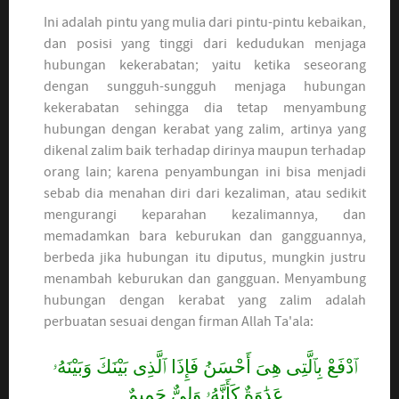
Ini adalah pintu yang mulia dari pintu-pintu kebaikan,
dan posisi yang tinggi dari kedudukan menjaga
hubungan kekerabatan; yaitu ketika seseorang
dengan sungguh-sungguh menjaga hubungan
kekerabatan sehingga dia tetap menyambung
hubungan dengan kerabat yang zalim, artinya yang
dikenal zalim baik terhadap dirinya maupun terhadap
orang lain; karena penyambungan ini bisa menjadi
sebab dia menahan diri dari kezaliman, atau sedikit
mengurangi keparahan kezalimannya, dan
memadamkan bara keburukan dan gangguannya,
berbeda jika hubungan itu diputus, mungkin justru
menambah keburukan dan gangguan. Menyambung
hubungan dengan kerabat yang zalim adalah
perbuatan sesuai dengan firman Allah Ta'ala:
ٱدْفَعْ بِٱلَّتِى هِىَ أَحْسَنُ فَإِذَا ٱلَّذِى بَيْنَكَ وَبَيْنَهُۥ
عَدَٰوَةٌ كَأَنَّهُۥ وَلِىٌّ حَمِيمٌ