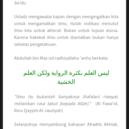
ba'du.
Ustadz mengawalai kajian dengan mengingatkan kita
untuk mengamalkan ilmu, itulah indikasi menutut
ilmu kita untuk akhirat. Bukan untuk tujuan dunia.
Karena hakekat ilmu untuk diamalkan bukan hanya
sebatas pengetahuan.
Abdullah bin Mas’ud radhiyallahu 'anhu berkata:
ليس العلم بكثرة الرواية ولكن العلم
الخشية
"Ilmu itu bukanlah banyaknya (hafalan) riwayat,
melainkan rasa takut (kepada Allah)."
(Al Fawa'id,
Ibnu Qayyim Al-Jauziyah)
Selanjutnya menyambung bahasan Ahadits Akhlak,