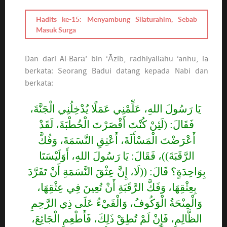
Hadits ke-15: Menyambung Silaturahim, Sebab
Masuk Surga
Dan dari Al-Barā’ bin ‘Āzib, radhiyallāhu ‘anhu, ia
berkata: Seorang Badui datang kepada Nabi dan
berkata:
يَا رَسُولَ اللهِ، عَلِّمْنِي عَمَلًا يُدْخِلُنِي الْجَنَّةَ،
فَقَالَ: (لَئِنْ كُنْتَ أَقْصَرْتَ الْخُطْبَةَ، لَقَدْ
أَعْرَضْتَ الْمَسْأَلَةَ، أَعْتِقِ النَّسَمَةَ، وَفُكَّ
الرَّقَبَةَ))، فَقَالَ: يَا رَسُولَ اللهِ، أَوَلَيْسَتَا
بِوَاحِدَةٍ؟ قَالَ: ((لَا، إِنَّ عِثْقَ النَّسَمَةِ أَنْ تَفَرَّدَ
بِعِثْقِهَا، وَفَكَّ الرَّقَبَةِ أَنْ تُعِينَ فِي عِثْقِهَا،
وَالْمِنْحَةُ الْوَكُوفُ، وَالْفَيْءُ عَلَى ذِي الرَّحِمِ
الظَّالِمِ، فَإِنْ لَمْ تُطِقْ ذَلِكَ، فَأَطْعِمِ الْجَائِعَ،