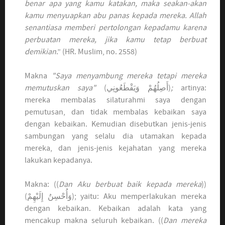
benar apa yang kamu katakan, maka seakan-akan
kamu menyuapkan abu panas kepada mereka. Allah
senantiasa memberi pertolongan kepadamu karena
perbuatan mereka, jika kamu tetap berbuat
demikian
.” (HR. Muslim, no. 2558)
Makna
"Saya menyambung mereka tetapi mereka
memutuskan saya"
(أَصِلُهُمْ وَيَقْطَعُونِي)
;
artinya:
mereka membalas silaturahmi saya dengan
pemutusan, dan tidak membalas kebaikan saya
dengan kebaikan. Kemudian disebutkan jenis-jenis
sambungan yang selalu dia utamakan kepada
mereka, dan jenis-jenis kejahatan yang mereka
lakukan kepadanya.
Makna: ((
Dan Aku berbuat baik kepada mereka
))
(وَأُحْسِنُ إِلَيْهِمْ); yaitu: Aku memperlakukan mereka
dengan kebaikan. Kebaikan adalah kata yang
mencakup makna seluruh kebaikan. ((
Dan mereka