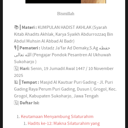
Bismillah
📚┃
Materi :
KUMPULAN HADIST AKHLAK (Syarah
Kitab Ahadits Akhlak, Karya Syaikh Abdurrozzaq Bin
Abdul Muhsin Al Abbad Al Badr)
🎙┃
Pemateri :
Ustadz Ja'far Ad Demaky,S.Ag حفظه
الله تعالى (Pengajar Pondok Pesantren Al Ukhuwah
Sukoharjo )
🗓|
Hari:
Senin, 19 Jumadil Awal 1447 / 10 November
2025
🕌┃
Tempat :
Masjid Al Kautsar Puri Gading - Jl. Puri
Gading Raya Perum Puri Gading, Dusun I, Grogol, Kec.
Grogol, Kabupaten Sukoharjo, Jawa Tengah
🗓|
Daftar Isi:
Keutamaan Menyambung Silaturahim
Hadits ke-12: Makna Silaturahim yang