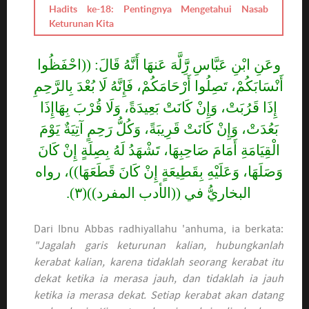
Hadits ke-18: Pentingnya Mengetahui Nasab
Keturunan Kita
وعَنِ ابْنِ عَبَّاسِ رََِّلَّهَ عَنهَا أَنَّهُ قَالَ: ((احْفَظُوا
أَنْسَابَكُمْ، تَصِلُوا أَرْحَامَكُمْ، فَإِنَّهُ لَا بُعْدَ بِالرَّحِمِ
إِذَا قَرُبَتْ، وَإِنْ كَانَتْ بَعِيدَةً، وَلَا قُرْبَ بِهَاإِذَا
بَعُدَتْ، وَإِنْ كَانَتْ قَرِيبَةً، وَكُلُّ رَحِمٍ آتِيَةٌ يَوْمَ
الْقِيَامَةِ أَمَامَ صَاحِبِهَا، تَشْهَدُ لَهُ بِصِلَةٍ إِنْ كَانَ
وَصَلَهَا، وَعَلَيْهِ بِقَطِيعَةٍ إِنْ كَانَ قَطَعَهَا))، رواه
البخاريُّ في ((الأدب المفرد))(٣).
Dari Ibnu Abbas radhiyallahu 'anhuma, ia berkata:
"Jagalah garis keturunan kalian, hubungkanlah
kerabat kalian, karena tidaklah seorang kerabat itu
dekat ketika ia merasa jauh, dan tidaklah ia jauh
ketika ia merasa dekat. Setiap kerabat akan datang