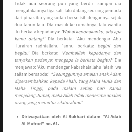
Tidak ada seorang pun yang berdiri sampai dia
mengatakannya tiga kali, lalu datang seorang pemuda
dari pihak ibu yang sudah berselisih dengannya sejak
dua tahun lalu. Dia masuk ke rumahnya, lalu wanita
itu berkata kepadanya:
'Wahai keponakanku, ada apa
kamu datang?'
Dia berkata: 'Aku mendengar Abu
Hurairah radhiallahu 'anhu berkata:
begini dan
begitu.'
Dia berkata:
'Kembalilah kepadanya dan
tanyakan padanya: mengapa ia berkata begitu?'
Dia
menjawab: 'Aku mendengar Nabi shalallahu 'alaihi wa
sallam bersabda:'
“Sesungguhnya amalan anak Adam
dipersembahkan kepada Allah, Yang Maha Mulia dan
Maha Tinggi, pada malam setiap hari Kamis
menjelang Jumat, maka Allah tidak menerima amalan
orang yang memutus silaturahmi.”
Diriwayatkan oleh Al-Bukhari dalam "Al-Adab
Al-Mufrad" no. 61.