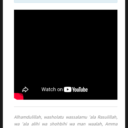
Alhamdulillah, washolatu wassalamu 'ala Rasulillah,
wa 'ala alihi wa shohbihi wa man waalah, Amma