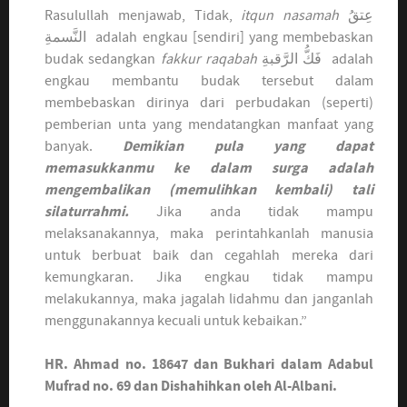
Rasulullah menjawab, Tidak,
itqun nasamah
عِتقُ
النَّسمةِ adalah engkau [sendiri] yang membebaskan
budak sedangkan
fakkur raqabah
فَكُّ الرَّقبةِ adalah
engkau membantu budak tersebut dalam
membebaskan dirinya dari perbudakan (seperti)
pemberian unta yang mendatangkan manfaat yang
banyak.
Demikian pula yang dapat
memasukkanmu ke dalam surga adalah
mengembalikan (memulihkan kembali) tali
silaturrahmi.
Jika anda tidak mampu
melaksanakannya, maka perintahkanlah manusia
untuk berbuat baik dan cegahlah mereka dari
kemungkaran. Jika engkau tidak mampu
melakukannya, maka jagalah lidahmu dan janganlah
menggunakannya kecuali untuk kebaikan.”
HR. Ahmad no. 18647 dan Bukhari dalam Adabul
Mufrad no. 69 dan Dishahihkan oleh Al-Albani.