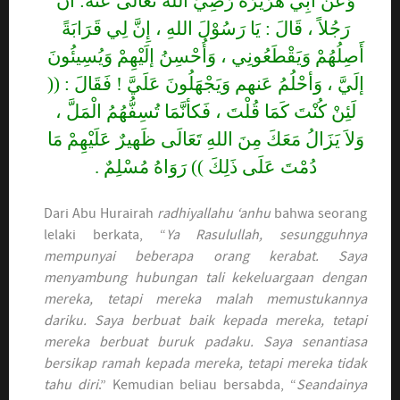
وَعَنْ أَبِي هُرَيْرَةَ رَضِيَ اللهُ تَعَالَى عَنْهُ: أَنَّ
رَجُلاً ، قَالَ : يَا رَسُوْلَ اللهِ ، إِنَّ لِي قَرَابَةً
أَصِلُهُمْ وَيَقْطَعُونِي ، وَأُحْسِنُ إلَيْهِمْ وَيُسِيئُونَ
إلَيَّ ، وَأحْلُمُ عَنهم وَيَجْهَلُونَ عَلَيَّ ! فَقَالَ : ((
لَئِنْ كُنْتَ كَمَا قُلْتَ ، فَكأنَّمَا تُسِفُّهُمُ الْمَلَّ ،
وَلاَ يَزَالُ مَعَكَ مِنَ اللهِ تَعَالَى ظَهيرٌ عَلَيْهِمْ مَا
دُمْتَ عَلَى ذَلِكَ )) رَوَاهُ مُسْلِمٌ .
Dari Abu Hurairah
radhiyallahu ‘anhu
bahwa seorang
lelaki berkata, “
Ya Rasulullah, sesungguhnya
mempunyai beberapa orang kerabat.
Saya
menyambung hubungan tali kekeluargaan dengan
mereka, tetapi mereka malah memustukannya
dariku. Saya berbuat baik kepada mereka, tetapi
mereka berbuat buruk padaku. Saya senantiasa
bersikap ramah kepada mereka, tetapi mereka tidak
tahu diri
.” Kemudian beliau bersabda, “
Seandainya