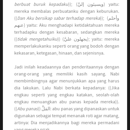
berbuat buruk kepadaku
)); (ويسيئون إليَّ) yaitu:
mereka membalas perbuatanku dengan keburukan.
((
Dan Aku bersikap sabar terhadap mereka
)); (وأحلم
عنهم) yaitu: Aku menghadapi ketidaktahuan mereka
terhadapku dengan kesabaran, sedangkan mereka
((
tidak mengetahuiku
)) (يجهلون عليَّ); yaitu: mereka
memperlakukanku seperti orang yang bodoh dengan
kekasaran, ketegasan, hinaan, dan sejenisnya.
Jadi inilah keadaannya dan penderitaannya dengan
orang-orang yang memiliki kasih sayang. Nabi
membimbingnya agar menunjukkan apa yang harus
dia lakukan. Lalu Nabi berkata kepadanya: ((Jika
engkau seperti yang engkau katakan, seolah-olah
engkau menuangkan abu panas kepada mereka)).
((
Abu panas
)) المَلَّ: abu panas yang dipanaskan untuk
digunakan sebagai tempat menanak roti agar matang,
artinya: Dia menjadikannya bagi mereka permadani
yang mereka pijak.