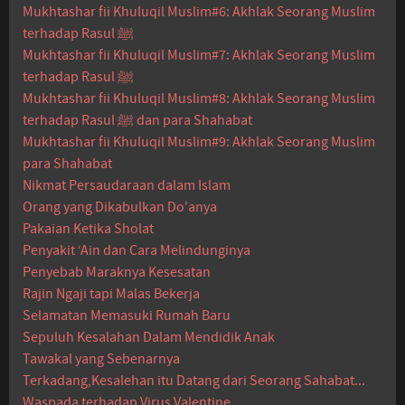
Mukhtashar fii Khuluqil Muslim#6: Akhlak Seorang Muslim
terhadap Rasul ﷺ
Mukhtashar fii Khuluqil Muslim#7: Akhlak Seorang Muslim
terhadap Rasul ﷺ
Mukhtashar fii Khuluqil Muslim#8: Akhlak Seorang Muslim
terhadap Rasul ﷺ dan para Shahabat
Mukhtashar fii Khuluqil Muslim#9: Akhlak Seorang Muslim
para Shahabat
Nikmat Persaudaraan dalam Islam
Orang yang Dikabulkan Do'anya
Pakaian Ketika Sholat
Penyakit ‘Ain dan Cara Melindunginya
Penyebab Maraknya Kesesatan
Rajin Ngaji tapi Malas Bekerja
Selamatan Memasuki Rumah Baru
Sepuluh Kesalahan Dalam Mendidik Anak
Tawakal yang Sebenarnya
Terkadang,Kesalehan itu Datang dari Seorang Sahabat...
Waspada terhadap Virus Valentine