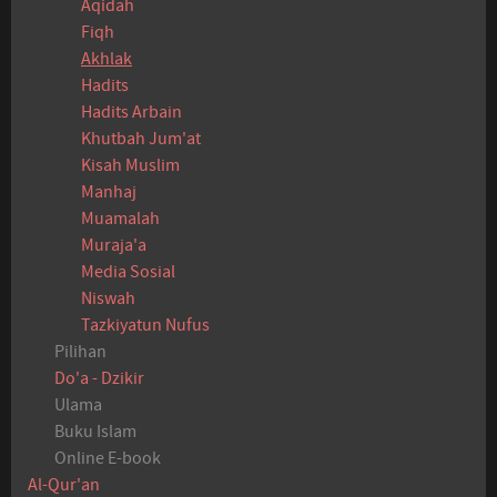
Aqidah
Fiqh
Akhlak
Hadits
Hadits Arbain
Khutbah Jum'at
Kisah Muslim
Manhaj
Muamalah
Muraja'a
Media Sosial
Niswah
Tazkiyatun Nufus
Pilihan
Do'a - Dzikir
Ulama
Buku Islam
Online E-book
Al-Qur'an