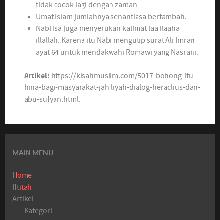
tidak cocok lagi dengan zaman.
Umat Islam jumlahnya senantiasa bertambah.
Nabi Isa juga menyerukan kalimat laa ilaaha
illallah. Karena itu Nabi mengutip surat Ali Imran
ayat 64 untuk mendakwahi Romawi yang Nasrani.
Artikel:
https://kisahmuslim.com/5017-bohong-itu-
hina-bagi-masyarakat-jahiliyah-dialog-heraclius-dan-
abu-sufyan.html.
MAIN MENU
Home
Iftitah
Artikel
Kategori