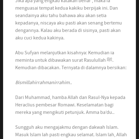
Jika apa yang engkau katakan benar , maka ia
menguasai tempat kedua kakiku berpijak ini. Dan
seandainya aku tahu bahawa aku akan setia
kepadanya, niscaya aku pasti akan senang bertemu
dengannya. Kalau aku berada di sisinya, pasti akan
aku cuci kedua kakinya.
Abu Sufyan melanjutkan kisahnya: Kemudian ia
meminta untuk dibawakan surat Rasulullah ﷺ.
Kemudian dibacakan. Ternyata di dalamnya bersikan:
Bismillahirrahmanirrahim..
Dari Muhammad, hamba Allah dan Rasul-Nya kepada
Heraclius pembesar Romawi. Keselamatan bagi
mereka yang mengikuti petunjuk. Amma ba’du..
Sungguh aku mengajakmu dengan dakwah Islam.
Masuk Islam lah pasti engkau selamat. Islam lah, Allah