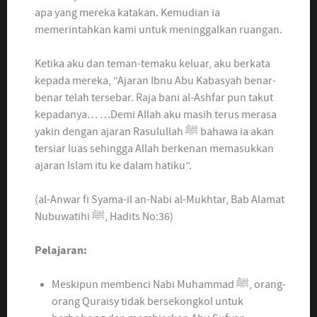
apa yang mereka katakan. Kemudian ia
memerintahkan kami untuk meninggalkan ruangan.
Ketika aku dan teman-temaku keluar, aku berkata
kepada mereka, “Ajaran Ibnu Abu Kabasyah benar-
benar telah tersebar. Raja bani al-Ashfar pun takut
kepadanya… …Demi Allah aku masih terus merasa
yakin dengan ajaran Rasulullah ﷺ bahawa ia akan
tersiar luas sehingga Allah berkenan memasukkan
ajaran Islam itu ke dalam hatiku”.
(al-Anwar fi Syama-il an-Nabi al-Mukhtar, Bab Alamat
Nubuwatihi ﷺ, Hadits No:36)
Pelajaran:
Meskipun membenci Nabi Muhammad ﷺ, orang-
orang Quraisy tidak bersekongkol untuk