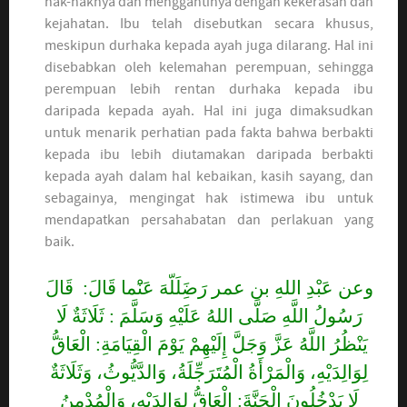
hak-haknya dan menggantinya dengan kekerasan dan
kejahatan. Ibu telah disebutkan secara khusus,
meskipun durhaka kepada ayah juga dilarang. Hal ini
disebabkan oleh kelemahan perempuan, sehingga
perempuan lebih rentan durhaka kepada ibu
daripada kepada ayah. Hal ini juga dimaksudkan
untuk menarik perhatian pada fakta bahwa berbakti
kepada ibu lebih diutamakan daripada berbakti
kepada ayah dalam hal kebaikan, kasih sayang, dan
sebagainya, mengingat hak istimewa ibu untuk
mendapatkan persahabatan dan perlakuan yang
baik.
وعن عَبْدِ اللهِ بن عمر رَضَِلَلّهَ عَنَْما قَالَ: قَالَ
رَسُولُ اللَّهِ صَلَّى اللهُ عَلَيْهِ وَسَلَّمَ : ثَلَاثَةٌ لَا
يَنْظُرُ اللَّهُ عَزَّ وَجَلَّ إِلَيْهِمْ يَوْمَ الْقِيَامَةِ: الْعَاقُّ
لِوَالِدَيْهِ، وَالْمَرْأَةُ الْمُتَرَجِّلَةُ، وَالدَّيُّوثُ، وَثَلَاثَةٌ
لَا يَدْخُلُونَ الْجَنَّةَ: الْعَاقُّ لِوَالِدَيْهِ، وَالْمُدْمِنُ