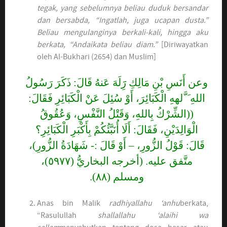
tegak, yang sebelumnya beliau duduk bersandar
dan bersabda, “Ingatlah, juga ucapan dusta.”
Beliau mengulanginya berkali-kali, hingga aku
berkata, “Andaikata beliau diam.”
[Diriwayatkan
oleh Al-Bukhari (2654) dan Muslim]
وعن أَنَسِ بْنِ مَالِكِ رََِلَهَ عَنهُ قَالَ: ذَكَرَ رَسُولُ
اللهِ َ َّلههِ الْكَبَائِرَ، أَوْ سُئِلَ عَنْ الْكَبَائِرِ فَقَالَ:
((الشِّرْكُ بِاللهِ، وَقَتْلُ النَّفْسِ، وَعُقُوقُ
الْوَالِدَيْنِ، فَقَالَ: أَلَا أُنَبَّئُكُمْ بِأَكْبَرِ الْكَبَائِرِ؟
قَالَ: قَوْلُ الزُّورِ، – أَوْ قَالَ :- شَهَادَةُ الزُّورِ)،
متَّفق علیه. (أخرجه البخاريُّ (٥٩٧٧)،
ومسلم (٨٨).
Anas bin Malik
radhiyallahu ‘anhu
berkata,
“Rasulullah
shallallahu ‘alaihi wa