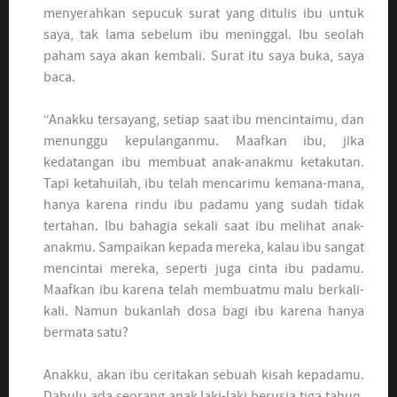
menyerahkan sepucuk surat yang ditulis ibu untuk
saya, tak lama sebelum ibu meninggal. Ibu seolah
paham saya akan kembali. Surat itu saya buka, saya
baca.
“Anakku tersayang, setiap saat ibu mencintaimu, dan
menunggu kepulanganmu. Maafkan ibu, jika
kedatangan ibu membuat anak-anakmu ketakutan.
Tapi ketahuilah, ibu telah mencarimu kemana-mana,
hanya karena rindu ibu padamu yang sudah tidak
tertahan. Ibu bahagia sekali saat ibu melihat anak-
anakmu. Sampaikan kepada mereka, kalau ibu sangat
mencintai mereka, seperti juga cinta ibu padamu.
Maafkan ibu karena telah membuatmu malu berkali-
kali. Namun bukanlah dosa bagi ibu karena hanya
bermata satu?
Anakku, akan ibu ceritakan sebuah kisah kepadamu.
Dahulu ada seorang anak laki-laki berusia tiga tahun.