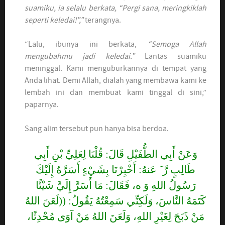
suamiku, ia selalu berkata, “Pergi sana, meringkiklah
seperti keledai!”,”
terangnya.
“Lalu, ibunya ini berkata,
“Semoga Allah
mengubahmu jadi keledai.”
Lantas suamiku
meninggal. Kami menguburkannya di tempat yang
Anda lihat. Demi Allah, dialah yang membawa kami ke
lembah ini dan membuat kami tinggal di sini,”
paparnya.
Sang alim tersebut pun hanya bisa berdoa.
وَعَنْ أَبِي الطُّفَيْلِ قَالَ: قُلْنَا لِعَلِيِّ بْنِ أَبِي
طَالِبٍ رََّ َ عَنهُ: أَخْبِرْنَا بِشَيْءٍ أَسَرَّهُ إِلَيْكَ
رَسُولُ اللهِ وَ ه، فَقَالَ: مَا أَسَرَّ إِلَيَّ شَيْئًا
كَتَمَهُ النَّاسَ، وَلَكِنِّي سَمِعْتُهُ يَقُولُ: ((لَعَنَ اللهُ
مَنْ ذَبَحَ لِغَيْرِ اللهِ، وَلَعَنَ اللهُ مَنْ آوَى مُحْدِثًا،