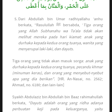
عَلَى الْخَمْرِ، وَالْمَنَّانُ بِمَا أَعْطَى
Dari Abdullah bin Umar radhiyallahu ‘anhu
berkata, “Rasulullah ﷺ bersabda, ‘
Tiga orang
yang Allah Subhanahu wa Ta’ala tidak akan
melihat mereka pada hari kiamat: anak yang
durhaka kepada kedua orang tuanya, wanita yang
menyerupai laki-laki, dan dayuts.
Tiga orang yang tidak akan masuk sorga:
anak yang
durhaka kepada kedua orang tuanya, pecandu khmar
(minuman keras), dan orang yang menyebut-nyebut
apa yang dia berikan”
. [HR. An-Nasai, no. 2562;
Ahmad, no. 6180; dan lain-lain]
Syaikh Abdulaziz bin Abdullah bin Baaz rahimahullah
berkata,
“Dayuts adalah orang yang ridha adanya
perbuatan keji pada keluarganya, yaitu