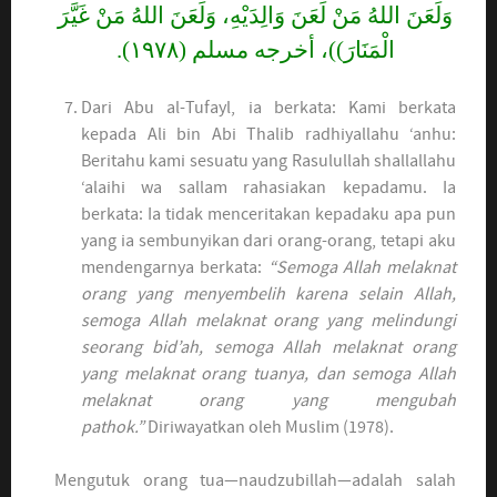
وَلَعَنَ اللهُ مَنْ لَعَنَ وَالِدَيْهِ، وَلَعَنَ اللهُ مَنْ غَيَّرَ
الْمَنَارَ))، أخرجه مسلم (١٩٧٨).
Dari Abu al-Tufayl, ia berkata: Kami berkata
kepada Ali bin Abi Thalib radhiyallahu ‘anhu:
Beritahu kami sesuatu yang Rasulullah shallallahu
‘alaihi wa sallam rahasiakan kepadamu. Ia
berkata: Ia tidak menceritakan kepadaku apa pun
yang ia sembunyikan dari orang-orang, tetapi aku
mendengarnya berkata:
“Semoga Allah melaknat
orang yang menyembelih karena selain Allah,
semoga Allah melaknat orang yang melindungi
seorang bid’ah, semoga Allah melaknat orang
yang melaknat orang tuanya, dan semoga Allah
melaknat orang yang mengubah
pathok.”
Diriwayatkan oleh Muslim (1978).
Mengutuk orang tua—naudzubillah—adalah salah