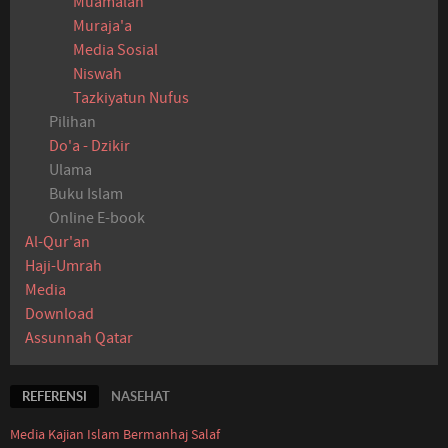
Muamalah
Muraja'a
Media Sosial
Niswah
Tazkiyatun Nufus
Pilihan
Do'a - Dzikir
Ulama
Buku Islam
Online E-book
Al-Qur'an
Haji-Umrah
Media
Download
Assunnah Qatar
REFERENSI
NASEHAT
Media Kajian Islam Bermanhaj Salaf