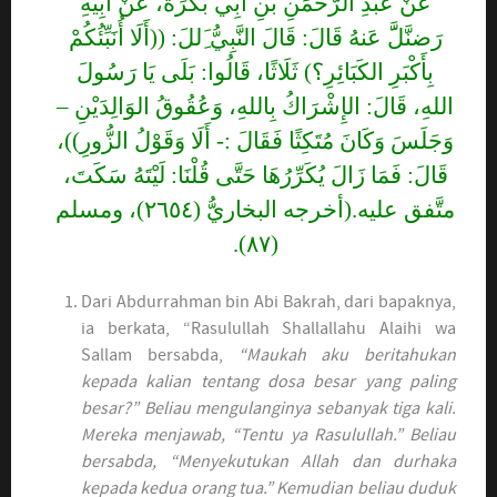
عَنْ عَبْدِ الرَّحْمَنِ بْنِ أَبِي بَكْرَةَ، عَنْ أَبِيهِ
رَضنَّلََّ عَنهُ قَالَ: قَالَ النَّبِيُّ َِللَ: ((أَلَا أُنَبِّئُكُمْ
بِأَكْبَرِ الكَبَائِرِ؟) ثَلَاثًا، قَالُوا: بَلَى يَا رَسُولَ
اللهِ، قَالَ: الإِشْرَاكُ بِاللهِ، وَعُقُوقُ الوَالِدَيْنِ –
وَجَلَسَ وَكَانَ مُتَكِثًا فَقَالَ :- أَلَا وَقَوْلُ الزُّورِ))،
قَالَ: فَمَا زَالَ يُكَرِّرُهَا حَتَّى قُلْنَا: لَيْتَهُ سَكَتَ،
متَّفق عليه.(أخرجه البخاريُّ (٢٦٥٤)، ومسلم
(٨٧).
Dari Abdurrahman bin Abi Bakrah, dari bapaknya,
ia berkata, “Rasulullah Shallallahu Alaihi wa
Sallam bersabda,
“Maukah aku beritahukan
kepada kalian tentang dosa besar yang paling
besar?” Beliau mengulanginya sebanyak tiga kali.
Mereka menjawab, “Tentu ya Rasulullah.” Beliau
bersabda, “Menyekutukan Allah dan durhaka
kepada kedua orang tua.” Kemudian beliau duduk