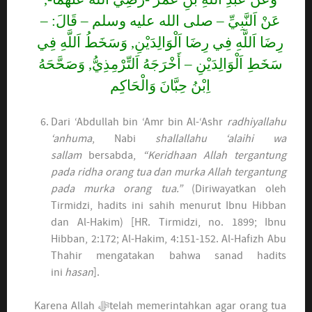
عَنْ اَلنَّبِيِّ – صلى الله عليه وسلم – قَالَ: –
رِضَا اَللَّهِ فِي رِضَا اَلْوَالِدَيْنِ, وَسَخَطُ اَللَّهِ فِي
سَخَطِ اَلْوَالِدَيْنِ – أَخْرَجَهُ اَلتِّرْمِذِيُّ, وَصَحَّحَهُ
اِبْنُ حِبَّانَ وَالْحَاكِم
Dari ‘Abdullah bin ‘Amr bin Al-‘Ashr
radhiyallahu
‘anhuma
, Nabi
shallallahu ‘alaihi wa
sallam
bersabda,
“Keridhaan Allah tergantung
pada ridha orang tua dan murka Allah tergantung
pada murka orang tua.”
(Diriwayatkan oleh
Tirmidzi, hadits ini sahih menurut Ibnu Hibban
dan Al-Hakim) [HR. Tirmidzi, no. 1899; Ibnu
Hibban, 2:172; Al-Hakim, 4:151-152. Al-Hafizh Abu
Thahir mengatakan bahwa sanad hadits
ini
hasan
].
Karena Allah ﷻtelah memerintahkan agar orang tua