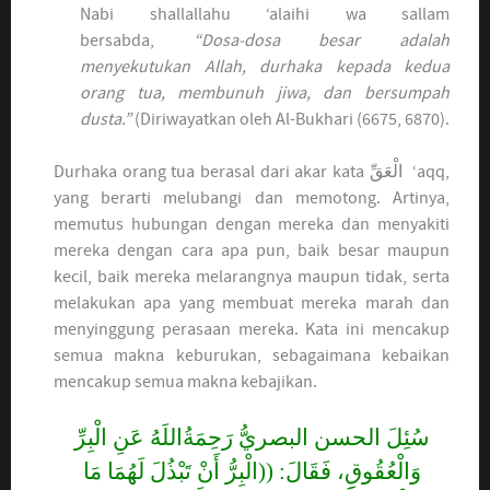
Nabi shallallahu ‘alaihi wa sallam
bersabda,
“Dosa-dosa besar adalah
menyekutukan Allah, durhaka kepada kedua
orang tua, membunuh jiwa, dan bersumpah
dusta.”
(Diriwayatkan oleh Al-Bukhari (6675, 6870).
Durhaka orang tua berasal dari akar kata الْعَقِّ ‘aqq,
yang berarti melubangi dan memotong. Artinya,
memutus hubungan dengan mereka dan menyakiti
mereka dengan cara apa pun, baik besar maupun
kecil, baik mereka melarangnya maupun tidak, serta
melakukan apa yang membuat mereka marah dan
menyinggung perasaan mereka. Kata ini mencakup
semua makna keburukan, sebagaimana kebaikan
mencakup semua makna kebajikan.
سُئِلَ الحسن البصريُّ رَحِمَةُاللَهُ عَنِ الْبِرِّ
وَالْعُقُوقِ، فَقَالَ: ((الْبِرُّ أَنْ تَبْذُلَ لَهُمَا مَا