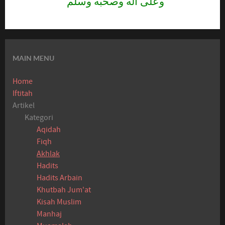
وعلى آله وصحبه وسلم
MAIN MENU
Home
Iftitah
Artikel
Kategori
Aqidah
Fiqh
Akhlak
Hadits
Hadits Arbain
Khutbah Jum'at
Kisah Muslim
Manhaj