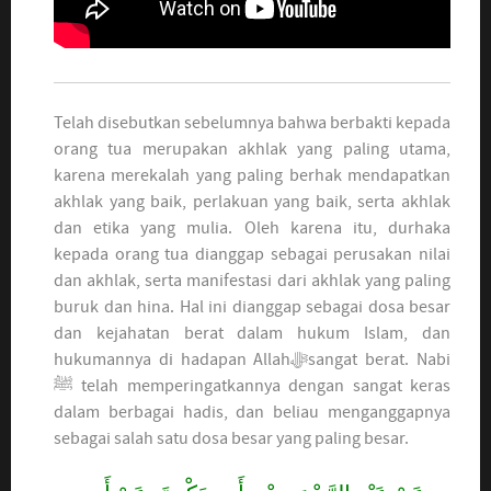
Telah disebutkan sebelumnya bahwa berbakti kepada
orang tua merupakan akhlak yang paling utama,
karena merekalah yang paling berhak mendapatkan
akhlak yang baik, perlakuan yang baik, serta akhlak
dan etika yang mulia. Oleh karena itu, durhaka
kepada orang tua dianggap sebagai perusakan nilai
dan akhlak, serta manifestasi dari akhlak yang paling
buruk dan hina. Hal ini dianggap sebagai dosa besar
dan kejahatan berat dalam hukum Islam, dan
hukumannya di hadapan Allahﷻsangat berat. Nabi
ﷺ telah memperingatkannya dengan sangat keras
dalam berbagai hadis, dan beliau menganggapnya
sebagai salah satu dosa besar yang paling besar.