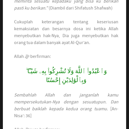
meminta sesuatu kepadaku yang bisa ku berikan
pasti ku berikan.”
(Diambil dari Shifatush Shafwah)
Cukuplah keterangan tentang keseriusan
kemaksiatan dan besarnya dosa ini ketika Allah
menyebutkan hak-Nya, Dia juga menyebutkan hak
orang tua dalam banyak ayat Al-Qur’an.
Allah ﷻ berfirman:
وَٱعْبُدُوا۟ ٱللَّهَ وَلَا تُشْرِكُوا۟ بِهِۦ شَيْـًٔا ۖ
وَبِٱلْوَٰلِدَيْنِ إِحْسَٰنًا
Sembahlah Allah dan janganlah kamu
mempersekutukan-Nya dengan sesuatupun. Dan
berbuat baiklah kepada kedua orang tuamu.
[An-
Nisa’: 36]