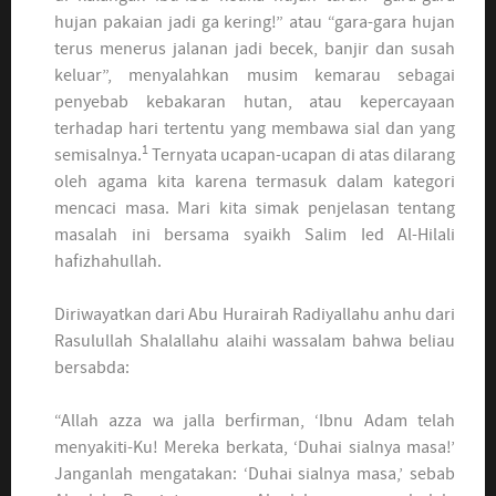
hujan pakaian jadi ga kering!” atau “gara-gara hujan
terus menerus jalanan jadi becek, banjir dan susah
keluar”, menyalahkan musim kemarau sebagai
penyebab kebakaran hutan, atau kepercayaan
terhadap hari tertentu yang membawa sial dan yang
1
semisalnya.
Ternyata ucapan-ucapan di atas dilarang
oleh agama kita karena termasuk dalam kategori
mencaci masa. Mari kita simak penjelasan tentang
masalah ini bersama syaikh Salim Ied Al-Hilali
hafizhahullah.
Diriwayatkan dari Abu Hurairah Radiyallahu anhu dari
Rasulullah Shalallahu alaihi wassalam bahwa beliau
bersabda:
“Allah azza wa jalla berfirman, ‘Ibnu Adam telah
menyakiti-Ku! Mereka berkata, ‘Duhai sialnya masa!’
Janganlah mengatakan: ‘Duhai sialnya masa,’ sebab