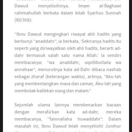
Dawud menyelisihinya. Imam al-Baghawi
rahimahullah berkata dalam kitab Syarhus Sunnah
(XII/358):
“Ibnu Dawud mengingkari riwayat ahli hadits yang
berbunyi “anaddahr”, ia berkata, ‘Sekiranya hadits itu
seperti yang diriwayatkan oleh ahli hadits, berarti ad-
dahr termasuk salah satu nama Allah.’ Ia sendiri
membacanya: “wa anaddahr, uqollibullaila wa
annahaar”, menurutnya kata ad-Dahr dibaca nashab
sebagai zharaf (keterangan waktu), artinya, “Aku-lah
yang membentangkan masa dan zaman, Aku-lah yang
membolak-balikkan siang dan malam.”
Sejumlah ulama lainnya membenarkan bacaan
dengan merafa’kan kata ad-dahr, mereka
membacanya, “fainnallaha huwaddahr”. Dalam
masalah ini, Ibnu Dawud telah menyelisihi Jumhur