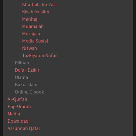
Khutbah Jum'at
Kisah Muslim
Manhaj
Muamalah
Muraja'a
Media Sosial
Niswah
Tazkiyatun Nufus
Pilihan
Do'a - Dzikir
Ulama
Buku Islam
Online E-book
Al-Qur'an
Haji-Umrah
Media
Download
Assunnah Qatar