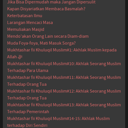
Jika Bisa Dipermudah maka Jangan Dipersulit
Kapan Disyariatkan Membaca Basmalah?
Keterbatasan Ilmu
Larangan Mencaci Masa
Memuliakan Masjid
Mendo'akan Orang Lain secara Diam-diam
Muda Foya-foya, Mati Masuk Sorga?
Mukhtashar fii Khuluqil Muslim#1: Akhlak Muslim kepada
Allah ﷻ
Mukhtashar fii Khuluqil Muslim#10: Akhlak Seorang Muslim
Terhadap Para Ulama
Mukhtashar fii Khuluqil Muslim#11: Akhlak Seorang Muslim
Terhadap Orang Tua
Mukhtashar fii Khuluqil Muslim#12: Akhlak Seorang Muslim
Terhadap Orang Tua
Mukhtashar fii Khuluqil Muslim#13: Akhlak Seorang Muslim
Terhadap Pemerintah
Mukhtashar fii Khuluqil Muslim#14-15: Akhlak Muslim
terhadap Diri Sendiri