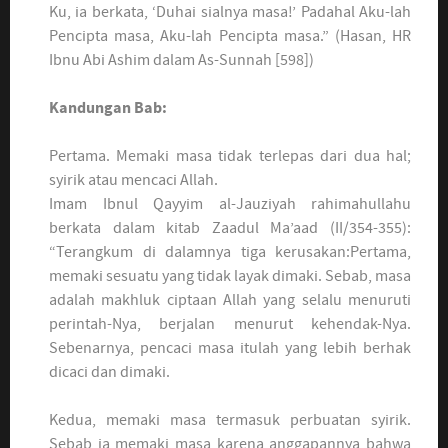
Ku, ia berkata, ‘Duhai sialnya masa!’ Padahal Aku-lah
Pencipta masa, Aku-lah Pencipta masa.” (Hasan, HR
Ibnu Abi Ashim dalam As-Sunnah [598])
Kandungan Bab:
Pertama. Memaki masa tidak terlepas dari dua hal;
syirik atau mencaci Allah.
Imam Ibnul Qayyim al-Jauziyah rahimahullahu
berkata dalam kitab Zaadul Ma’aad (II/354-355):
“Terangkum di dalamnya tiga kerusakan:Pertama,
memaki sesuatu yang tidak layak dimaki. Sebab, masa
adalah makhluk ciptaan Allah yang selalu menuruti
perintah-Nya, berjalan menurut kehendak-Nya.
Sebenarnya, pencaci masa itulah yang lebih berhak
dicaci dan dimaki.
Kedua, memaki masa termasuk perbuatan syirik.
Sebab ia memaki masa karena anggapannya bahwa