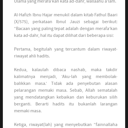
Ulama yang merafa’kan kata ad-dahr, wallaahu a’lam.
Al-Hafizh Ibnu Hajar menukil dalam kitab Fathul Baari
(X/575), perkataan Ibnul Jauzi sebagai berikut:
“Bacaan yang paling tepat adalah dengan merafa’kan
kata ad-dahr, hal itu dapat dilihat dari beberapa sisi:
Pertama, begitulah yang tercantum dalam riwayat-
riwayat ahli hadits.
Kedua, kalaulah dibaca nashab, maka takdir
kalimatnya menjadi, ‘Aku-lah yang membolak-
balikkan masa.’ Tidak ada penyebutan alasan
pelarangan memaki masa. Sebab, Allah sematalah
yang mendatangkan kebaikan dan keburukan silih
berganti. Berarti hadits itu bukanlah larangan
memaki masa.
Ketiga, riwayat(lah) yang menyebutkan “fainnallaha