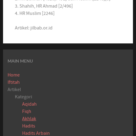
3. Shahih, HR Ahmad [2/496]
4. HR Muslim [2246]
Artikel: jilbab.or.id
MAIN MENU
Home
Iftitah
Artikel
Kategori
Aqidah
Fiqh
Akhlak
Hadits
Hadits Arbain