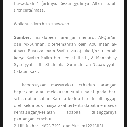
huwaddahr” (artinya: Sesungguhnya Allah itulah
(Pencipta)masa.
Wallahu a’lam bish-shawwab.
Sumber:
Ensiklopedi Larangan menurut Al-Qur’an
dan As-Sunnah, diterjemahkan oleh Abu Ihsan al-
Atsari (Pustaka Imam Syafi’i, 2006), jilid I/87-91 buah
karya Syaikh Salim bin ‘Ied al-Hilali , Al-Manaahisy
Syar’iyyah fii Shahiihis Sunnah an-Nabawiyyah.
Catatan Kaki:
1. Kepercayaan masyarakat terhadap larangan
bepergian atau melakukan suatu hajat pada hari
selasa atau sabtu. Karena kedua hari ini dianggap
oleh kelompok masyarakat tertentu dapat membawa
kemalangan/kesialan apabila dilanggarnya
pantangan tersebut.
2. HR Bukhari [4826,7491] dan Muslim [2246][3]