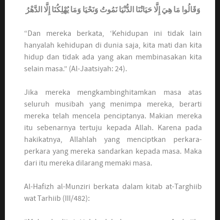
وَقَالُوا مَا هِيَ إِلَّا حَيَاتُنَا الدُّنْيَا نَمُوتُ وَنَحْيَا وَمَا يُهْلِكُنَا إِلَّا الدَّهْرُ
“Dan mereka berkata, ‘Kehidupan ini tidak lain
hanyalah kehidupan di dunia saja, kita mati dan kita
hidup dan tidak ada yang akan membinasakan kita
selain masa.” (Al-Jaatsiyah: 24).
Jika mereka mengkambinghitamkan masa atas
seluruh musibah yang menimpa mereka, berarti
mereka telah mencela penciptanya. Makian mereka
itu sebenarnya tertuju kepada Allah. Karena pada
hakikatnya, Allahlah yang menciptkan perkara-
perkara yang mereka sandarkan kepada masa. Maka
dari itu mereka dilarang memaki masa.
Al-Hafizh al-Munziri berkata dalam kitab at-Targhiib
wat Tarhiib (III/482):