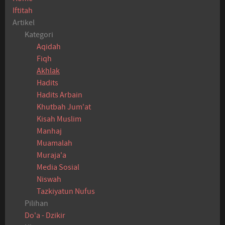
Iftitah
Artikel
Kategori
Aqidah
Fiqh
Akhlak
Hadits
Hadits Arbain
Khutbah Jum'at
Kisah Muslim
Manhaj
Muamalah
Muraja'a
Media Sosial
Niswah
Tazkiyatun Nufus
Pilihan
Do'a - Dzikir