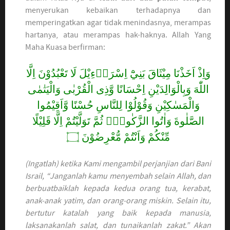
menyerukan kebaikan terhadapnya dan
memperingatkan agar tidak menindasnya, merampas
hartanya, atau merampas hak-haknya. Allah Yang
Maha Kuasa berfirman:
وَاِذْ اَخَذْنَا مِيْثَاقَ بَنِيْٓ اِسْرَاۤءِيْلَ لَا تَعْبُدُوْنَ اِلَّا
اللّٰهَ وَبِالْوَالِدَيْنِ اِحْسَانًا وَّذِى الْقُرْبٰى وَالْيَتٰمٰى
وَالْمَسٰكِيْنِ وَقُوْلُوْا لِلنَّاسِ حُسْنًا وَّاَقِيْمُوا
الصَّلٰوةَ وَاٰتُوا الزَّكٰوةَۗ ثُمَّ تَوَلَّيْتُمْ اِلَّا قَلِيْلًا
مِّنْكُمْ وَاَنْتُمْ مُّعْرِضُوْنَ ۝
(Ingatlah) ketika Kami mengambil perjanjian dari Bani
Israil, “Janganlah kamu menyembah selain Allah, dan
berbuatbaiklah kepada kedua orang tua, kerabat,
anak-anak yatim, dan orang-orang miskin. Selain itu,
bertutur katalah yang baik kepada manusia,
laksanakanlah salat, dan tunaikanlah zakat.” Akan