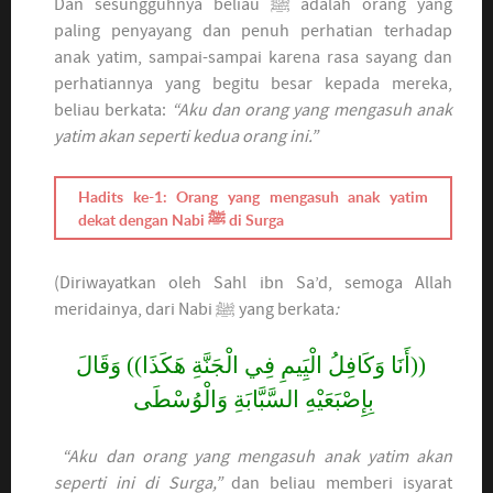
Dan sesungguhnya beliau ﷺ adalah orang yang
paling penyayang dan penuh perhatian terhadap
anak yatim, sampai-sampai karena rasa sayang dan
perhatiannya yang begitu besar kepada mereka,
beliau berkata:
“Aku dan orang yang mengasuh anak
yatim akan seperti kedua orang ini.”
Hadits ke-1: Orang yang mengasuh anak yatim
dekat dengan Nabi
ﷺ
di Surga
(Diriwayatkan oleh Sahl ibn Sa’d, semoga Allah
meridainya, dari Nabi ﷺ yang berkata
:
((أَنَا وَكَافِلُ الْيَِيمِ فِي الْجَنَّةِ هَكَذَا)) وَقَالَ
بِإِصْبَعَيْهِ السَّبَّابَةِ وَالْوُسْطَى
“Aku dan orang yang mengasuh anak yatim akan
seperti ini di Surga,”
dan beliau memberi isyarat