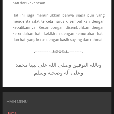
hati dari kekerasan.
Hal ini juga menunjukkan bahwa siapa pun yang
menderita sifat tercela harus disembuhkan dengan
kebalikannya. Kesombongan disembuhkan dengan
kerendahan hati, kekikiran dengan kemurahan hati,
dan hati yang keras dengan kasih sayang dan rahmat.
•┈┈┈┈┈┈•❀❁✿❁❀•┈┈┈┈┈•
وبالله التوفيق وصلى الله على نبينا محمد
وعلى آله وصحبه وسلم
MAIN MENU
Home