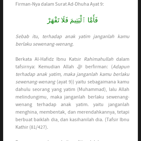
Firman-Nya dalam Surat Ad-Dhuha Ayat 9:
فَأَمَّا ٱلْيَتِيمَ فَلَا تَقْهَرْ
Sebab itu, terhadap anak yatim janganlah kamu
berlaku sewenang-wenang.
Berkata Al-Hafidz Ibnu Katsir
Rahimahullah
dalam
tafsirnya: Kemudian Allah ﷻ berfirman: (
Adapun
terhadap anak yatim, maka janganlah kamu berlaku
sewenang-wenang
(ayat 9)) yaitu sebagaimana kamu
dahulu seorang yang yatim (Muhammad), lalu Allah
melindungimu, maka janganlah berlaku sewenang-
wenang terhadap anak yatim. yaitu janganlah
menghina, membentak, dan merendahkannya, tetapi
berbuat baiklah dia, dan kasihanilah dia. (Tafsir Ibnu
Kathir (81/427).