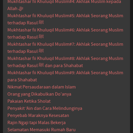
Mukhtashar fii Khuluqil Muslim#4: Akhlak Muslim kepada
Allah ﷻ
Mukhtashar fii Khuluqil Muslim#5: Akhlak Seorang Muslim
terhadap Rasul ﷺ
Mukhtashar fii Khuluqil Muslim#6: Akhlak Seorang Muslim
terhadap Rasul ﷺ
Mukhtashar fii Khuluqil Muslim#7: Akhlak Seorang Muslim
terhadap Rasul ﷺ
Mukhtashar fii Khuluqil Muslim#8: Akhlak Seorang Muslim
terhadap Rasul ﷺ dan para Shahabat
Mukhtashar fii Khuluqil Muslim#9: Akhlak Seorang Muslim
para Shahabat
Nikmat Persaudaraan dalam Islam
Orang yang Dikabulkan Do'anya
Pakaian Ketika Sholat
Penyakit ‘Ain dan Cara Melindunginya
Penyebab Maraknya Kesesatan
Rajin Ngaji tapi Malas Bekerja
Selamatan Memasuki Rumah Baru