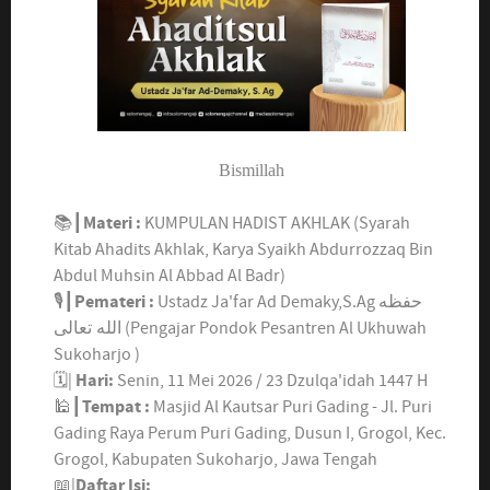
Bismillah
📚┃
Materi :
KUMPULAN HADIST AKHLAK (Syarah
Kitab Ahadits Akhlak, Karya Syaikh Abdurrozzaq Bin
Abdul Muhsin Al Abbad Al Badr)
🎙┃
Pemateri :
Ustadz Ja'far Ad Demaky,S.Ag
حفظه
الله تعالى
(Pengajar Pondok Pesantren Al Ukhuwah
Sukoharjo )
🗓|
Hari:
Senin, 11 Mei 2026 / 23 Dzulqa'idah 1447 H
🕌┃
Tempat :
Masjid Al Kautsar Puri Gading - Jl. Puri
Gading Raya Perum Puri Gading, Dusun I, Grogol, Kec.
Grogol, Kabupaten Sukoharjo, Jawa Tengah
📖|
Daftar Isi: