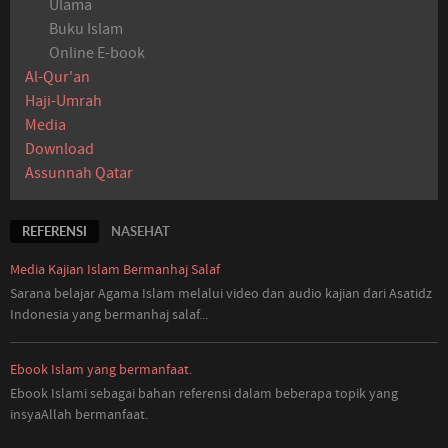
Ulama
Buku Islam
Online E-book
Al-Qur'an
Haji-Umrah
Media
Download
Assunnah Qatar
REFERENSI
NASEHAT
Media Kajian Islam Bermanhaj Salaf
Sarana belajar Agama Islam melalui video dan audio kajian dari Asatidz
Indonesia
yang
bermanhaj salaf...
Ebook Islam yang bermanfaat.
Ebook Islami sebagai bahan referensi dalam beberapa topik yang
insyaAllah bermanfaat.