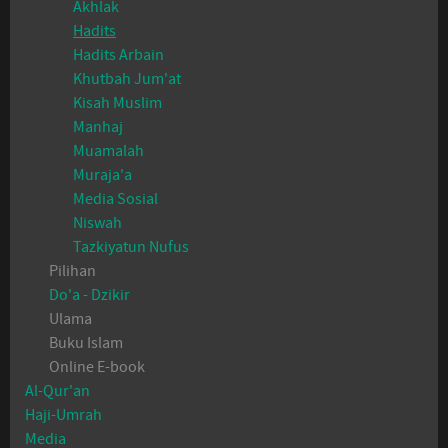
Akhlak
Hadits
Hadits Arbain
Khutbah Jum'at
Kisah Muslim
Manhaj
Muamalah
Muraja'a
Media Sosial
Niswah
Tazkiyatun Nufus
Pilihan
Do'a - Dzikir
Ulama
Buku Islam
Online E-book
Al-Qur'an
Haji-Umrah
Media