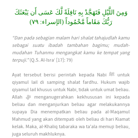
وَمِنَ اللَّيْلِ فَتَهَجَّدْ بِهِ نَافِلَةً لَّكَ عَسَى أَن يَبْعَثَكَ
رَبُّكَ مَقَاماً مَّحْمُوداً (الإسراء: ٧٩)
“Dan pada sebagian malam hari shalat tahajudlah kamu
sebagai suatu ibadah tambahan bagimu; mudah-
mudahan Tuhanmu mengangkat kamu ke tempat yang
terpuji.”
(Q.S. Al-Isra’ [17]: 79)
Ayat tersebut berisi perintah kepada Nabi ﷺ untuk
qiyamul lail di samping shalat fardhu. Hukum wajib
qiyamul lail khusus untuk Nabi, tidak untuk umat beliau.
Allah ﷻ menganugerahkan kekhususan ini kepada
beliau dan menganjurkan beliau agar melakukannya
supaya Dia menempatkan beliau pada al-Maqamul
Mahmud yang akan ditempati oleh beliau di hari Kiamat
kelak. Maka, al-Khaliq tabaraka wa ta'ala memuji beliau,
juga seluruh makhluknya.