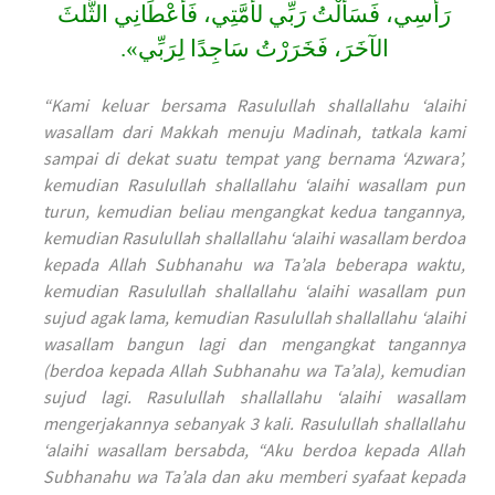
رَأسِي، فَسَألْتُ رَبِّي لأُمَّتِي، فَأعْطَانِي الثُّلثَ
الآخَرَ، فَخَرَرْتُ سَاجِدًا لِرَبِّي».
“Kami keluar bersama Rasulullah shallallahu ‘alaihi
wasallam dari Makkah menuju Madinah, tatkala kami
sampai di dekat suatu tempat yang bernama ‘Azwara’,
kemudian Rasulullah shallallahu ‘alaihi wasallam pun
turun, kemudian beliau mengangkat kedua tangannya,
kemudian Rasulullah shallallahu ‘alaihi wasallam berdoa
kepada Allah Subhanahu wa Ta’ala beberapa waktu,
kemudian Rasulullah shallallahu ‘alaihi wasallam pun
sujud agak lama, kemudian Rasulullah shallallahu ‘alaihi
wasallam bangun lagi dan mengangkat tangannya
(berdoa kepada Allah Subhanahu wa Ta’ala), kemudian
sujud lagi. Rasulullah shallallahu ‘alaihi wasallam
mengerjakannya sebanyak 3 kali. Rasulullah shallallahu
‘alaihi wasallam bersabda, “Aku berdoa kepada Allah
Subhanahu wa Ta’ala dan aku memberi syafaat kepada