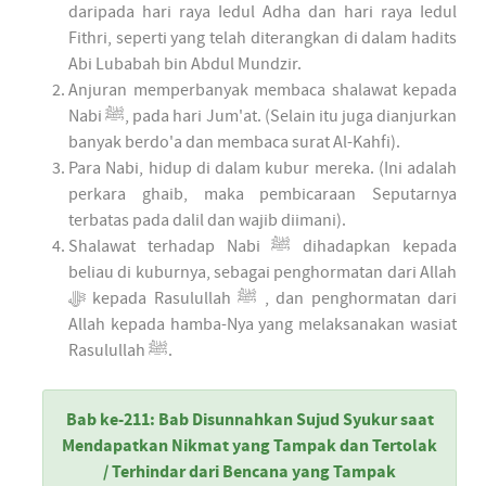
daripada hari raya Iedul Adha dan hari raya Iedul
Fithri, seperti yang telah diterangkan di dalam hadits
Abi Lubabah bin Abdul Mundzir.
Anjuran memperbanyak membaca shalawat kepada
Nabi ﷺ, pada hari Jum'at. (Selain itu juga dianjurkan
banyak berdo'a dan membaca surat Al-Kahfi).
Para Nabi, hidup di dalam kubur mereka. (Ini adalah
perkara ghaib, maka pembicaraan Seputarnya
terbatas pada dalil dan wajib diimani).
Shalawat terhadap Nabi ﷺ dihadapkan kepada
beliau di kuburnya, sebagai penghormatan dari Allah
ﷻ kepada Rasulullah ﷺ , dan penghormatan dari
Allah kepada hamba-Nya yang melaksanakan wasiat
Rasulullah ﷺ.
Bab ke-211: Bab Disunnahkan Sujud Syukur saat
Mendapatkan Nikmat yang Tampak dan Tertolak
/ Terhindar dari Bencana yang Tampak