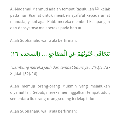
Al-Maqamul Mahmud adalah tempat Rasulullah ﷺ kelak
pada hari Kiamat untuk memberi syafa'at kepada umat
manusia, yakni agar Rabb mereka memberi kelapangan
dari dahsyatnya malapetaka pada hari itu.
Allah Subhanahu wa Ta’ala berfirman:
تَتَجَافَى جُنُوبُهُمْ عَنِ الْمَضَاجِعِ … (السجدة: ١٦)
“Lambung mereka jauh dari tempat tidurnya …”
(Q.S. As-
Sajdah [32]: 16)
Allah memuji orang-orang Mukmin yang melakukan
qiyamul lail. Sebab, mereka meninggalkan tempat tidur,
sementara itu orang-orang sedang terlelap tidur.
Allah Subhanahu wa Ta’ala berfirman: