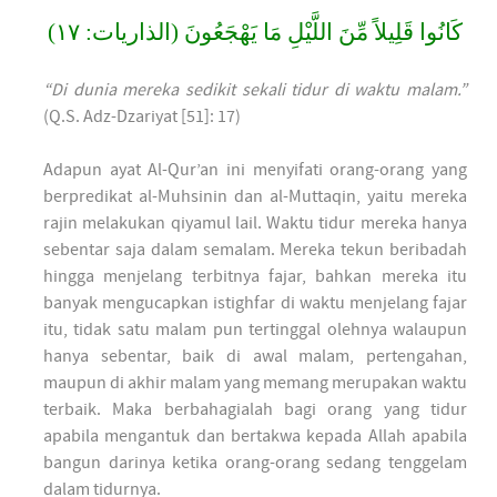
كَانُوا قَلِيلاً مِّنَ اللَّيْلِ مَا يَهْجَعُونَ (الذاريات: ١٧)
“Di dunia mereka sedikit sekali tidur di waktu malam.”
(Q.S. Adz-Dzariyat [51]: 17)
Adapun ayat Al-Qur’an ini menyifati orang-orang yang
berpredikat al-Muhsinin dan al-Muttaqin, yaitu mereka
rajin melakukan qiyamul lail. Waktu tidur mereka hanya
sebentar saja dalam semalam. Mereka tekun beribadah
hingga menjelang terbitnya fajar, bahkan mereka itu
banyak mengucapkan istighfar di waktu menjelang fajar
itu, tidak satu malam pun tertinggal olehnya walaupun
hanya sebentar, baik di awal malam, pertengahan,
maupun di akhir malam yang memang merupakan waktu
terbaik. Maka berbahagialah bagi orang yang tidur
apabila mengantuk dan bertakwa kepada Allah apabila
bangun darinya ketika orang-orang sedang tenggelam
dalam tidurnya.