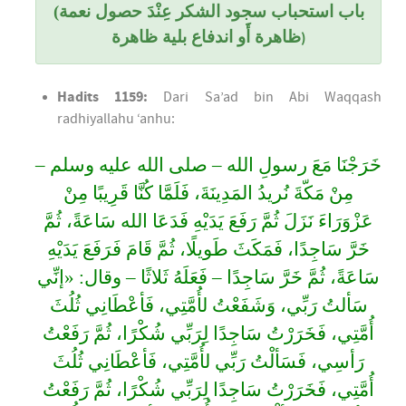
(باب استحباب سجود الشكر عِنْدَ حصول نعمة
ظاهرة أَو اندفاع بلية ظاهرة
)
Hadits 1159:
Dari Sa’ad bin Abi Waqqash
radhiyallahu ‘anhu:
خَرَجْنَا مَعَ رسولِ الله – صلى الله عليه وسلم –
مِنْ مَكّةَ نُريدُ المَدِينَةَ، فَلَمَّا كُنَّا قَرِيبًا مِنْ
عَزْوَرَاءَ نَزَلَ ثُمَّ رَفَعَ يَدَيْهِ فَدَعَا الله سَاعَةً، ثُمَّ
خَرَّ سَاجِدًا، فَمَكَثَ طَويلًا، ثُمَّ قَامَ فَرَفَعَ يَدَيْهِ
سَاعَةً، ثُمَّ خَرَّ سَاجِدًا – فَعَلَهُ ثَلاثًا – وقال: «إنِّي
سَألتُ رَبِّي، وَشَفَعْتُ لأُمَّتِي، فَأعْطَانِي ثُلُثَ
أُمَّتِي، فَخَرَرْتُ سَاجِدًا لِرَبِّي شُكْرًا، ثُمَّ رَفَعْتُ
رَأسِي، فَسَألْتُ رَبِّي لأُمَّتِي، فَأعْطَانِي ثُلُثَ
أُمَّتِي، فَخَرَرْتُ سَاجِدًا لِرَبِّي شُكْرًا، ثُمَّ رَفَعْتُ