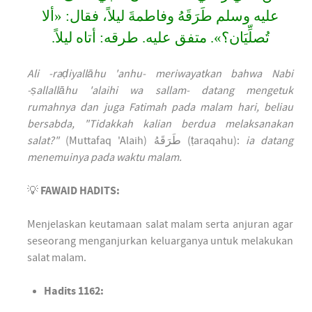
عليه وسلم طَرَقَهُ وفاطمةَ ليلاً، فقال: «ألا
تُصلِّيَان؟». متفق عليه. طرقه: أتاه ليلاً.
Ali -raḍiyallāhu 'anhu- meriwayatkan bahwa Nabi
-ṣallallāhu 'alaihi wa sallam- datang mengetuk
rumahnya dan juga Fatimah pada malam hari, beliau
bersabda, "Tidakkah kalian berdua melaksanakan
salat?"
(Muttafaq 'Alaih) طَرَقَهُ (ṭaraqahu):
ia datang
menemuinya pada waktu malam.
💡
FAWAID HADITS:
Menjelaskan keutamaan salat malam serta anjuran agar
seseorang menganjurkan keluarganya untuk melakukan
salat malam.
Hadits 1162: