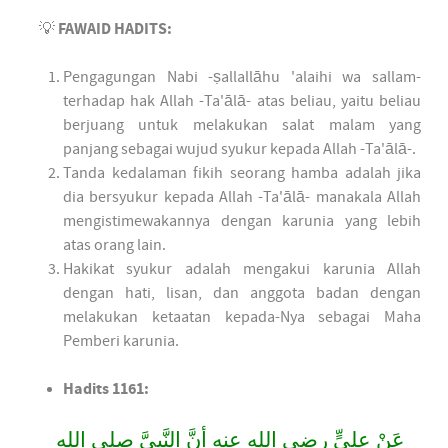
💡
FAWAID HADITS:
Pengagungan Nabi -ṣallallāhu 'alaihi wa sallam-
terhadap hak Allah -Ta'ālā- atas beliau, yaitu beliau
berjuang untuk melakukan salat malam yang
panjang sebagai wujud syukur kepada Allah -Ta'ālā-.
Tanda kedalaman fikih seorang hamba adalah jika
dia bersyukur kepada Allah -Ta'ālā- manakala Allah
mengistimewakannya dengan karunia yang lebih
atas orang lain.
Hakikat syukur adalah mengakui karunia Allah
dengan hati, lisan, dan anggota badan dengan
melakukan ketaatan kepada-Nya sebagai Maha
Pemberi karunia.
Hadits 1161:
عَنْ عليٍّ رضي الله عنه أنَّ النَّبيَّ صلى الله