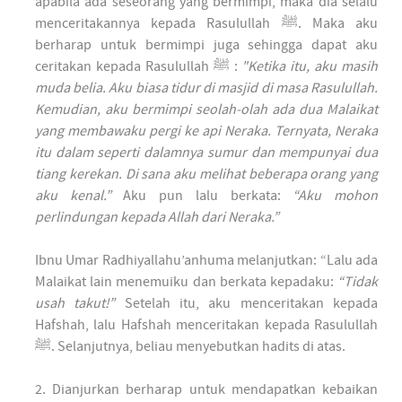
apabila ada seseorang yang bermimpi, maka dia selalu
menceritakannya kepada Rasulullah ﷺ. Maka aku
berharap untuk bermimpi juga sehingga dapat aku
ceritakan kepada Rasulullah ﷺ :
"Ketika itu, aku masih
muda belia. Aku biasa tidur di masjid di masa Rasulullah.
Kemudian, aku bermimpi seolah-olah ada dua Malaikat
yang membawaku pergi ke api Neraka. Ternyata, Neraka
itu dalam seperti dalamnya sumur dan mempunyai dua
tiang kerekan. Di sana aku melihat beberapa orang yang
aku kenal.”
Aku pun lalu berkata:
“Aku mohon
perlindungan kepada Allah dari Neraka.”
Ibnu Umar Radhiyallahu’anhuma melanjutkan: “Lalu ada
Malaikat lain menemuiku dan berkata kepadaku:
“Tidak
usah takut!”
Setelah itu, aku menceritakan kepada
Hafshah, lalu Hafshah menceritakan kepada Rasulullah
ﷺ. Selanjutnya, beliau menyebutkan hadits di atas.
2. Dianjurkan berharap untuk mendapatkan kebaikan