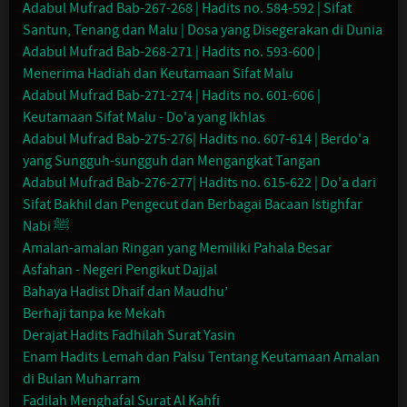
Adabul Mufrad Bab-267-268 | Hadits no. 584-592 | Sifat
Santun, Tenang dan Malu | Dosa yang Disegerakan di Dunia
Adabul Mufrad Bab-268-271 | Hadits no. 593-600 |
Menerima Hadiah dan Keutamaan Sifat Malu
Adabul Mufrad Bab-271-274 | Hadits no. 601-606 |
Keutamaan Sifat Malu - Do'a yang Ikhlas
Adabul Mufrad Bab-275-276| Hadits no. 607-614 | Berdo'a
yang Sungguh-sungguh dan Mengangkat Tangan
Adabul Mufrad Bab-276-277| Hadits no. 615-622 | Do'a dari
Sifat Bakhil dan Pengecut dan Berbagai Bacaan Istighfar
Nabi ﷺ
Amalan-amalan Ringan yang Memiliki Pahala Besar
Asfahan - Negeri Pengikut Dajjal
Bahaya Hadist Dhaif dan Maudhu’
Berhaji tanpa ke Mekah
Derajat Hadits Fadhilah Surat Yasin
Enam Hadits Lemah dan Palsu Tentang Keutamaan Amalan
di Bulan Muharram
Fadilah Menghafal Surat Al Kahfi