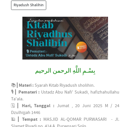
Riyadush Shalihin
بِسْـمِ اللَّهِ الرحمن الرحيم
📚┃
Materi :
Syarah Kitab Riyadush sholihin.
🎙┃
Pemateri :
Ustadz Abu Nafi' Sukadi, hafizhahullahu
Ta'ala.
🗓┃
Hari, Tanggal :
Jumat , 20 Juni 2025 M / 24
Dzulhijjah 1446
🕌┃
Tempat :
MASJID AL-QOMAR PURWASARI - Jl.
Slamet Riyadi no. 414 A, Purwosari Solo