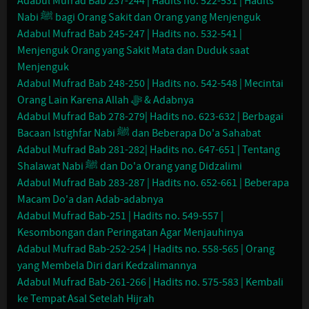
Adabul Mufrad Bab 237-244 | Hadits no. 522-531 | Hadits
Nabi ﷺ bagi Orang Sakit dan Orang yang Menjenguk
Adabul Mufrad Bab 245-247 | Hadits no. 532-541 |
Menjenguk Orang yang Sakit Mata dan Duduk saat
Menjenguk
Adabul Mufrad Bab 248-250 | Hadits no. 542-548 | Mecintai
Orang Lain Karena Allah ﷻ & Adabnya
Adabul Mufrad Bab 278-279| Hadits no. 623-632 | Berbagai
Bacaan Istighfar Nabi ﷺ dan Beberapa Do'a Sahabat
Adabul Mufrad Bab 281-282| Hadits no. 647-651 | Tentang
Shalawat Nabi ﷺ dan Do'a Orang yang Didzalimi
Adabul Mufrad Bab 283-287 | Hadits no. 652-661 | Beberapa
Macam Do'a dan Adab-adabnya
Adabul Mufrad Bab-251 | Hadits no. 549-557 |
Kesombongan dan Peringatan Agar Menjauhinya
Adabul Mufrad Bab-252-254 | Hadits no. 558-565 | Orang
yang Membela Diri dari Kedzalimannya
Adabul Mufrad Bab-261-266 | Hadits no. 575-583 | Kembali
ke Tempat Asal Setelah Hijrah