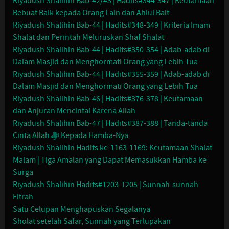
Riyadush Shalihin Bab-42/43 | Hadits#344-347 | Keutamaan
Bebuat Baik kepada Orang Lain dan Ahlul Bait
Riyadush Shalihin Bab-44 | Hadits#348-349 | Kriteria Imam
Shalat dan Perintah Meluruskan Shaf Shalat
Riyadush Shalihin Bab-44 | Hadits#350-354 | Adab-adab di
Dalam Masjid dan Menghormati Orang yang Lebih Tua
Riyadush Shalihin Bab-44 | Hadits#355-359 | Adab-adab di
Dalam Masjid dan Menghormati Orang yang Lebih Tua
Riyadush Shalihin Bab-46 | Hadits#376-378 | Keutamaan
dan Anjuran Mencintai Karena Allah
Riyadush Shalihin Bab-47 | Hadits#387-388 | Tanda-tanda
Cinta Allah ﷻ Kepada Hamba-Nya
Riyadush Shalihin Hadits ke-1163-1169: Keutamaan Shalat
Malam | Tiga Amalan yang Dapat Memasukkan Hamba ke
Surga
Riyadush Shalihin Hadits#1203-1205 | Sunnah-sunnah
Fitrah
Satu Celupan Menghapuskan Segalanya
Sholat setelah Safar, Sunnah yang Terlupakan