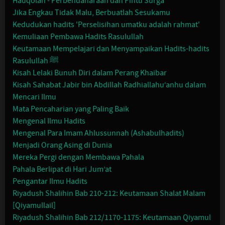
Hauqolah - Perbendaharaan dan Pintu Surga
Jika Engkau Tidak Malu, Berbuatlah Sesukamu
Kedudukan hadits 'Perselisihan umatku adalah rahmat'
Kemuliaan Pembawa Hadits Rasulullah
Keutamaan Mempelajari dan Menyampaikan Hadits-hadits
Rasulullah ﷺ
Kisah Lelaki Bunuh Diri dalam Perang Khaibar
Kisah Sahabat Jabir bin Abdillah Radhiallahu‘anhu dalam
Mencari Ilmu
Mata Pencaharian yang Paling Baik
Mengenal Ilmu Hadits
Mengenal Para Imam Ahlussunnah (Ashabulhadits)
Menjadi Orang Asing di Dunia
Mereka Pergi dengan Membawa Pahala
Pahala Berlipat di Hari Jum’at
Pengantar Ilmu Hadits
Riyadush Shalihin Bab 210-212: Keutamaan Shalat Malam
[Qiyamullail]
Riyadush Shalihin Bab 212/1170-1175: Keutamaan Qiyamul