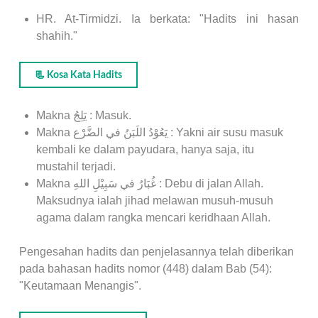
HR. At-Tirmidzi. Ia berkata: "Hadits ini hasan
shahih."
📃 Kosa Kata Hadits
Makna يَلِجُ : Masuk.
Makna يَعُوْدُ اللَبَنُ في الضَّرْع : Yakni air susu masuk
kembali ke dalam payudara, hanya saja, itu
mustahil terjadi.
Makna غُبَارُ في سَبِيْلِ اللهِ : Debu di jalan Allah.
Maksudnya ialah jihad melawan musuh-musuh
agama dalam rangka mencari keridhaan Allah.
Pengesahan hadits dan penjelasannya telah diberikan
pada bahasan hadits nomor (448) dalam Bab (54):
"Keutamaan Menangis".