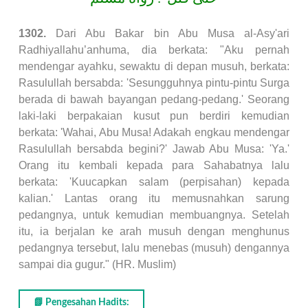
1302.
Dari Abu Bakar bin Abu Musa al-Asy'ari
Radhiyallahu’anhuma, dia berkata: "Aku pernah
mendengar ayahku, sewaktu di depan musuh, berkata:
Rasulullah bersabda: 'Sesungguhnya pintu-pintu Surga
berada di bawah bayangan pedang-pedang.' Seorang
laki-laki berpakaian kusut pun berdiri kemudian
berkata: 'Wahai, Abu Musa! Adakah engkau mendengar
Rasulullah bersabda begini?' Jawab Abu Musa: 'Ya.'
Orang itu kembali kepada para Sahabatnya lalu
berkata: 'Kuucapkan salam (perpisahan) kepada
kalian.' Lantas orang itu memusnahkan sarung
pedangnya, untuk kemudian membuangnya. Setelah
itu, ia berjalan ke arah musuh dengan menghunus
pedangnya tersebut, lalu menebas (musuh) dengannya
sampai dia gugur." (HR. Muslim)
📗 Pengesahan Hadits: