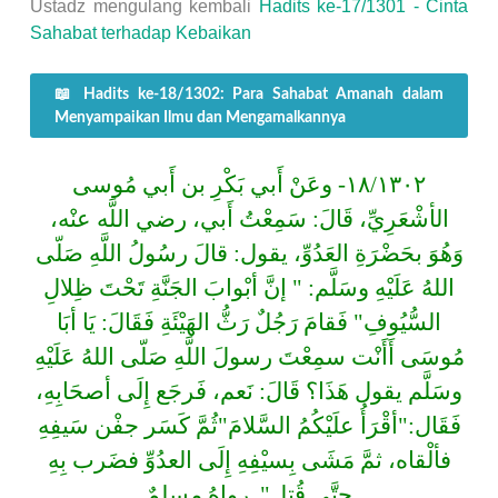
Ustadz mengulang kembali
Hadits ke-17/1301 - Cinta
Sahabat terhadap Kebaikan
📖 Hadits ke-18/1302: Para Sahabat Amanah dalam
Menyampaikan Ilmu dan Mengamalkannya
١٨/١٣٠٢- وعَنْ أَبي بَكْرِ بن أَبي مُوسى
الأشْعَرِيِّ، قَالَ: سَمِعْتُ أَبي، رضي اللَّه عنْه،
وَهُوَ بحَضْرَةِ العَدُوِّ، يقول: قالَ رسُولُ اللَّهِ صَلّى
اللهُ عَلَيْهِ وسَلَّم: " إنَّ أبْوابَ الجَنَّةِ تَحْتَ ظِلالِ
السُّيُوفِ" فَقامَ رَجُلٌ رَثُّ الهَيْئَةِ فَقَالَ: يَا أبَا
مُوسَى أَأَنْت سمِعْتَ رسولَ اللَّهِ صَلّى اللهُ عَلَيْهِ
وسَلَّم يقول هَذَا؟ قَالَ: نَعم، فَرجَع إِلَى أصحَابِهِ،
فَقَال:"أقْرَأُ علَيْكُمُ السَّلامَ"ثُمَّ كَسَر جفْن سَيفِهِ
فألْقاه، ثمَّ مَشَى بِسيْفِهِ إِلَى العدُوِّ فضَرب بِهِ
حتَّى قُتل". رواهُ مسلمٌ