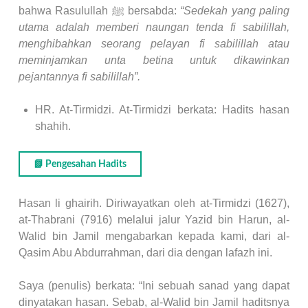
bahwa Rasulullah ﷺ bersabda:
“Sedekah yang paling
utama adalah memberi naungan tenda fi sabilillah,
menghibahkan seorang pelayan fi sabilillah atau
meminjamkan unta betina untuk dikawinkan
pejantannya fi sabilillah”.
HR. At-Tirmidzi. At-Tirmidzi berkata: Hadits hasan
shahih.
📗 Pengesahan Hadits
Hasan li ghairih. Diriwayatkan oleh at-Tirmidzi (1627),
at-Thabrani (7916) melalui jalur Yazid bin Harun, al-
Walid bin Jamil mengabarkan kepada kami, dari al-
Qasim Abu Abdurrahman, dari dia dengan lafazh ini.
Saya (penulis) berkata: “Ini sebuah sanad yang dapat
dinyatakan hasan. Sebab, al-Walid bin Jamil haditsnya