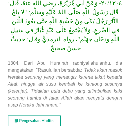
٢٠/١٣٠٤- وَعَنْ أبي هُرَيْرَةَ، رضي اللَّه عنهُ، قَالَ:
قَال رَسُولُ اللَّهِ صَلّى اللهُ عَلَيْهِ وسَلَّم: "لا يلجُ
النًَّارَ رَجُلٌ بَكَى مِنْ خَشْيةِ اللَّهِ حتَّى يعُودَ اللَّبَن
في الضَّرعِ، وَلاَ يَجْتَمِعُ عَلَى عَبْدٍ غُبَارٌ في سَبيلِ
اللَّهِ ودخَان جهَنَّم"، رواه الترمذيُّ وقال: حديثٌ
حسنٌ صحيحٌ.
1304. Dari Abu Hurairah radhiyallahu’anhu, dia
mengatakan: "Rasulullah bersabda:
'Tidak akan masuk
Neraka seorang yang menangis karena takut kepada
Allah hingga air susu kembali ke kantong susunya
(kelenjar). Tidaklah pula debu yang ditimbulkan kaki
seorang hamba di jalan Allah akan menyatu dengan
asap Neraka Jahannam.'"
📗 Pengesahan Hadits: