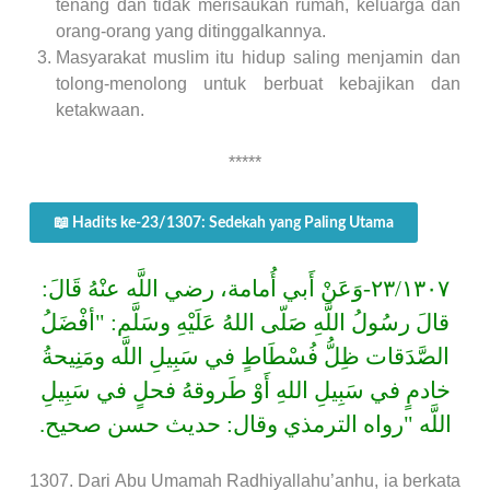
tenang dan tidak merisaukan rumah, keluarga dan
orang-orang yang ditinggalkannya.
Masyarakat muslim itu hidup saling menjamin dan
tolong-menolong untuk berbuat kebajikan dan
ketakwaan.
*****
📖 Hadits ke-23/1307: Sedekah yang Paling Utama
٢٣/١٣٠٧-وَعَنْ أَبي أُمامة، رضي اللَّه عنْهُ قَالَ:
قالَ رسُولُ اللَّهِ صَلّى اللهُ عَلَيْهِ وسَلَّم: "أفْضَلُ
الصَّدَقات ظِلُّ فُسْطَاطٍ في سَبِيلِ اللَّه ومَنِيحةُ
خادمٍ في سَبِيلِ اللهِ أَوْ طَروقهُ فحلٍ في سَبِيلِ
اللَّه "رواه الترمذي وقال: حديث حسن صحيح.
1307. Dari Abu Umamah Radhiyallahu’anhu, ia berkata