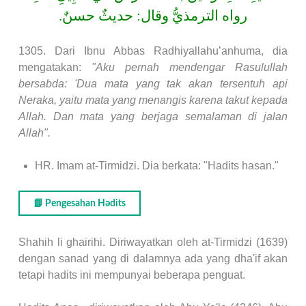
رواه الترمذيُّ وقال: حديثٌ حسنٌ.
1305. Dari Ibnu Abbas Radhiyallahu’anhuma, dia
mengatakan:
"Aku pernah mendengar Rasulullah
bersabda: 'Dua mata yang tak akan tersentuh api
Neraka, yaitu mata yang menangis karena takut kepada
Allah. Dan mata yang berjaga semalaman di jalan
Allah".
HR. Imam at-Tirmidzi. Dia berkata: "Hadits hasan."
📗 Pengesahan Hədits
Shahih li ghairihi. Diriwayatkan oleh at-Tirmidzi (1639)
dengan sanad yang di dalamnya ada yang dha'if akan
tetapi hadits ini mempunyai beberapa penguat.