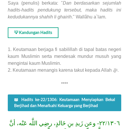
Saya (penulis) berkata: "
Dan berdasarkan sejumlah
hadits-hadits pendukung tersebut, maka hadits ini
kedudukannya shahih li ghairih
." Wallâhu a`lam.
💡 Kandungan Hadits
1. Keutamaan berjaga fi sabilillah di tapal batas negeri
kaum Muslimin serta mendesak mundur musuh yang
mengintai kaum Muslimin.
2. Keutamaan menangis karena takut kepada Allah ﷻ.
****
📖 Hadits ke-22/1306: Keutamaan Menyiapkan Bekal
Berjihad dan Menafkahi Keluarga yang Berjihad
٢٢/١٣٠٦- وعن زَيدِ بنِ خَالدٍ، رضِي اللَّه عَنْه، أنَّ