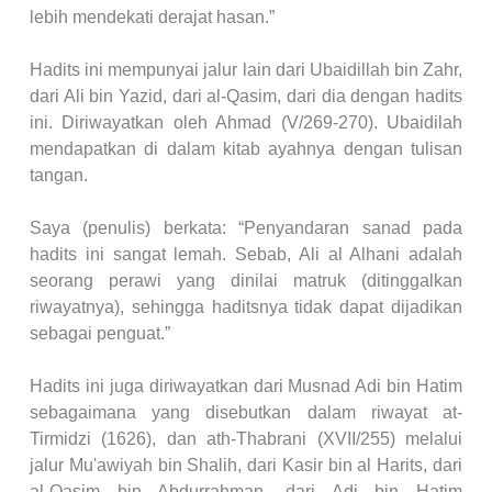
lebih mendekati derajat hasan.”
Hadits ini mempunyai jalur lain dari Ubaidillah bin Zahr,
dari Ali bin Yazid, dari al-Qasim, dari dia dengan hadits
ini. Diriwayatkan oleh Ahmad (V/269-270). Ubaidilah
mendapatkan di dalam kitab ayahnya dengan tulisan
tangan.
Saya (penulis) berkata: “Penyandaran sanad pada
hadits ini sangat lemah. Sebab, Ali al Alhani adalah
seorang perawi yang dinilai matruk (ditinggalkan
riwayatnya), sehingga haditsnya tidak dapat dijadikan
sebagai penguat.”
Hadits ini juga diriwayatkan dari Musnad Adi bin Hatim
sebagaimana yang disebutkan dalam riwayat at-
Tirmidzi (1626), dan ath-Thabrani (XVII/255) melalui
jalur Mu'awiyah bin Shalih, dari Kasir bin al Harits, dari
al-Qasim bin Abdurrahman, dari Adi bin Hatim