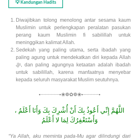
💡 Kandungan Hadits
Diwajibkan tolong menolong antar sesama kaum
Muslimin untuk perlengkapan peralatan pasukan
perang kaum Muslimin fi sabilillah untuk
meninggikan kalimat Allah.
Sedekah yang paling utama, serta ibadah yang
paling agung untuk mendekatkan diri kepada Allah
ﷻ, dan paling agungnya ketaatan adalah ibadah
untuk sabilillah, karena manfaatnya menyebar
kepada seluruh masyarakat Muslim seutuhnya.
•┈┈┈┈┈┈•❀❁✿❁❀•┈┈┈┈┈•
اللَّهُمَّ إِنِّي أَعُوذُ بِكَ أَنْ أُشْرِكَ بِكَ وَأَنَا أَعْلَمُ ،
وَأَسْتَغْفِرُكَ لِمَا لا أَعْلَمُ
“Ya Allah, aku meminta pada-Mu agar dilindungi dari