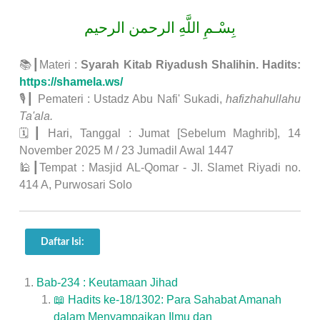
بِسْـمِ اللَّهِ الرحمن الرحيم
📚┃Materi :
Syarah Kitab Riyadush Shalihin. Hadits:
https://shamela.ws/
🎙┃ Pemateri : Ustadz Abu Nafi' Sukadi,
hafizhahullahu
Ta'ala.
🗓┃ Hari, Tanggal : Jumat [Sebelum Maghrib], 14
November 2025 M / 23 Jumadil Awal 1447
🕌┃Tempat : Masjid AL-Qomar - Jl. Slamet Riyadi no.
414 A, Purwosari Solo
Daftar Isi:
Bab-234 : Keutamaan Jihad
📖 Hadits ke-18/1302: Para Sahabat Amanah
dalam Menyampaikan Ilmu dan