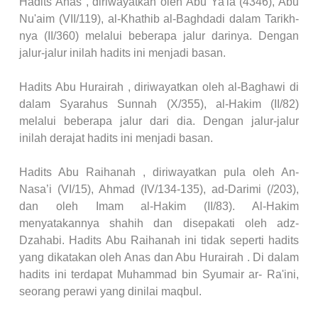
Hadits Anas , diriwayatkan oleh Abu Ya'la (4346), Abu
Nu'aim (VII/119), al-Khathib al-Baghdadi dalam Tarikh-
nya (II/360) melalui beberapa jalur darinya. Dengan
jalur-jalur inilah hadits ini menjadi basan.
Hadits Abu Hurairah , diriwayatkan oleh al-Baghawi di
dalam Syarahus Sunnah (X/355), al-Hakim (II/82)
melalui beberapa jalur dari dia. Dengan jalur-jalur
inilah derajat hadits ini menjadi basan.
Hadits Abu Raihanah , diriwayatkan pula oleh An-
Nasa’i (VI/15), Ahmad (IV/134-135), ad-Darimi (/203),
dan oleh Imam al-Hakim (II/83). Al-Hakim
menyatakannya shahih dan disepakati oleh adz-
Dzahabi. Hadits Abu Raihanah ini tidak seperti hadits
yang dikatakan oleh Anas dan Abu Hurairah . Di dalam
hadits ini terdapat Muhammad bin Syumair ar- Ra'ini,
seorang perawi yang dinilai maqbul.