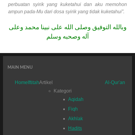
perbuatan syirik yang kuketahui dan aku memohon
ampun pada-Mu dari dosa syirik yang tidak kuketahui”.
وبالله التوفيق وصلى الله على نبينا محمد وعلى
آله وصحبه وسلم
MAIN MENU
Home
Iftitah
Artikel
Al-Qur'an
Kategori
Aqidah
Fiqh
Akhlak
Hadits