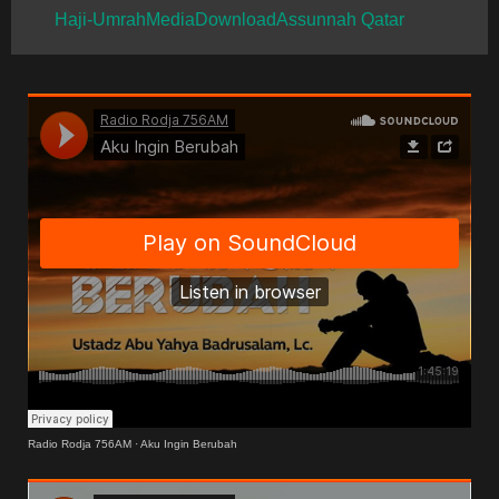
Haji-Umrah
Media
Download
Assunnah Qatar
Radio Rodja 756AM
·
Aku Ingin Berubah