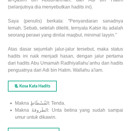
(selanjutnya dia menyebutkan hadits ini).
Saya (penulis) berkata: “Penyandaran sanadnya
lemah. Sebab, setelah diteliti, ternyata Katsir itu adalah
seorang perawi yang dinilai maqbul, minimal layyin.”
Atas dasar sejumlah jalur-jalur tersebut, maka status
hadits ini naik menjadi hasan, dengan jalur pertama
dari hadits Abu Umamah Radhiyallahu’anhu dan hadits
penguatnya dari Adi bin Hatim. Wallahu a'lam.
📃 Kosa Kata Hadits
Makna الفُسْطَاطٍ: Tenda.
Makna الطَروقهُ: Unta betina yang sudah sampai
umur untuk dikawin.