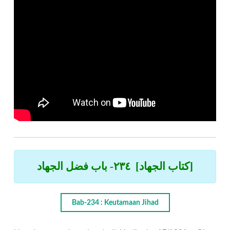
[كتاب الجهاد] ٢٣٤- باب فضل الجهاد
Bab-234 : Keutamaan Jihad