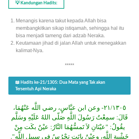
💡 Kandungan Hadits:
Menangis karena takut kepada Allah bisa
membangkitkan sikap istiqamah, sehingga hal itu
bisa menjadi tameng dari adzab Neraka.
Keutamaan jihad di jalan Allah untuk menegakkan
kalimat-Nya.
*****
📖 Hadits ke-21/1305: Dua Mata yang Tak akan
Tersentuh Api Neraka
٢١/١٣٠٥- وعن ابن عبَّاسٍ، رضي اللَّه عَنْهُمَا،
قَالَ: سمِعْتُ رَسُولَ اللَّهِ صَلّى اللهُ عَلَيْهِ وسَلَّم
يقُولُ: "عيْنَانِ لاَ تَمسُّهُمَا النَّارُ: عيْنٌ بكَت مِنْ
خَشْيةِ اللَّهِ، وعيْنٌ باتَت تحْرُسُ في سبِيلِ اللَّهِ".