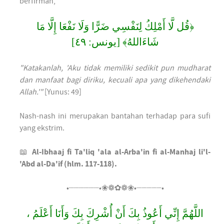
berfirman,
﴿قُل لَّا أَمْلِكُ لِنَفْسِي ضَرًّا وَلَا نَفْعَا إِلَّا مَا
شَاءَاللهُ﴾ [يونس: ٤٩]
"Katakanlah, 'Aku tidak memiliki sedikit pun mudharat
dan manfaat bagi diriku, kecuali apa yang dikehendaki
Allah.'"
[Yunus: 49]
Nash-nash ini merupakan bantahan terhadap para sufi
yang ekstrim.
📖
Al-Ibhaaj fi Ta'liq 'ala al-Arba'in fi al-Manhaj li'l-
'Abd al-Da'if (hlm. 117-118).
•┈┈┈┈┈┈•❀❁✿❁❀•┈┈┈┈┈•
اللَّهُمَّ إِنِّي أَعُوذُ بِكَ أَنْ أُشْرِكَ بِكَ وَأَنَا أَعْلَمُ ،