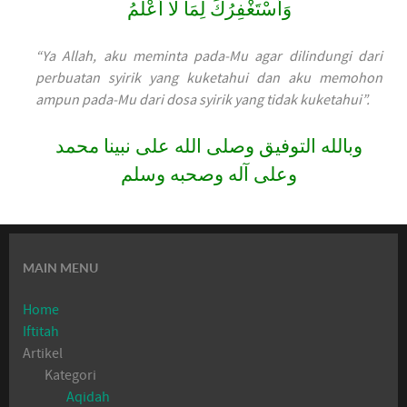
وَأَسْتَغْفِرُكَ لِمَا لا أَعْلَمُ
“Ya Allah, aku meminta pada-Mu agar dilindungi dari
perbuatan syirik yang kuketahui dan aku memohon
ampun pada-Mu dari dosa syirik yang tidak kuketahui”.
وبالله التوفيق وصلى الله على نبينا محمد
وعلى آله وصحبه وسلم
MAIN MENU
Home
Iftitah
Artikel
Kategori
Aqidah