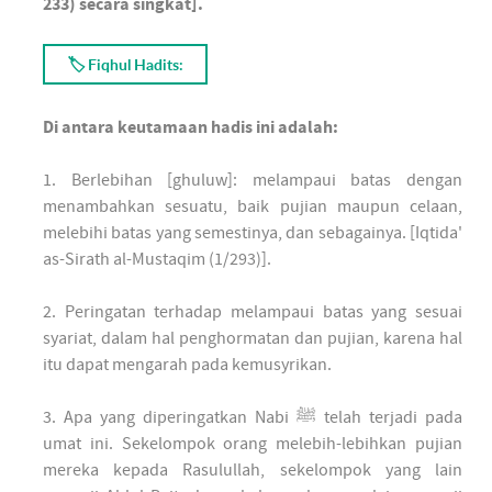
233) secara singkat].
🏷 Fiqhul Hadits:
Di antara keutamaan hadis ini adalah:
1. Berlebihan [ghuluw]: melampaui batas dengan
menambahkan sesuatu, baik pujian maupun celaan,
melebihi batas yang semestinya, dan sebagainya. [Iqtida'
as-Sirath al-Mustaqim (1/293)].
2. Peringatan terhadap melampaui batas yang sesuai
syariat, dalam hal penghormatan dan pujian, karena hal
itu dapat mengarah pada kemusyrikan.
3. Apa yang diperingatkan Nabi ﷺ telah terjadi pada
umat ini. Sekelompok orang melebih-lebihkan pujian
mereka kepada Rasulullah, sekelompok yang lain