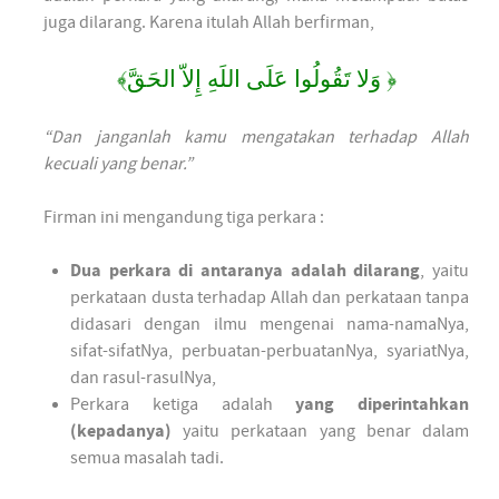
juga dilarang. Karena itulah Allah berfirman,
﴿ وَلا تَقُولُوا عَلَى اللَهِ إِلاّ الحَقَّ﴾
“Dan janganlah kamu mengatakan terhadap Allah
kecuali yang benar.”
Firman ini mengandung tiga perkara :
Dua perkara di antaranya adalah dilarang
, yaitu
perkataan dusta terhadap Allah dan perkataan tanpa
didasari dengan ilmu mengenai nama-namaNya,
sifat-sifatNya, perbuatan-perbuatanNya, syariatNya,
dan rasul-rasulNya,
Perkara ketiga adalah
yang diperintahkan
(kepadanya)
yaitu perkataan yang benar dalam
semua masalah tadi.