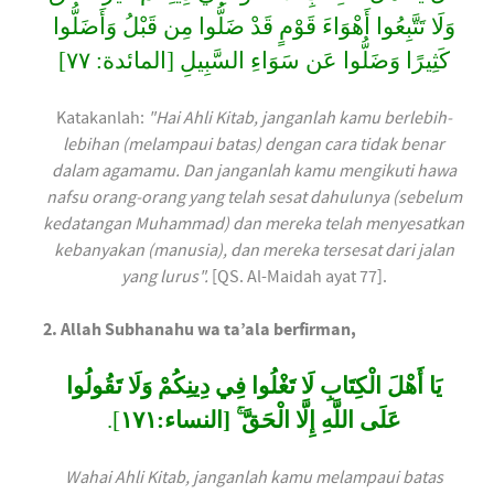
وَلَا تَتَّبِعُوا أَهْوَاءَ قَوْمٍ قَدْ ضَلُّوا مِن قَبْلُ وَأَضَلُّوا
كَثِيرًا وَضَلُّوا عَن سَوَاءِ السَّبِيلِ [المائدة: ٧٧]
Katakanlah:
"Hai Ahli Kitab, janganlah kamu berlebih-
lebihan (melampaui batas) dengan cara tidak benar
dalam agamamu. Dan janganlah kamu mengikuti hawa
nafsu orang-orang yang telah sesat dahulunya (sebelum
kedatangan Muhammad) dan mereka telah menyesatkan
kebanyakan (manusia), dan mereka tersesat dari jalan
yang lurus".
[QS. Al-Maidah ayat 77].
2.
Allah Subhanahu wa ta’ala berfirman,
يَا أَهْلَ الْكِتَابِ لَا تَغْلُوا فِي دِينِكُمْ وَلَا تَقُولُوا
].
عَلَى اللَّهِ إِلَّا الْحَقَّ ۚ [النساء:١٧١
Wahai Ahli Kitab, janganlah kamu melampaui batas