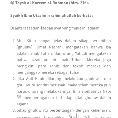
📖 Taysir al-Kareem al-Rahman (hlm. 216).
Syaikh Ibnu Utsaimin rahimahullah berkata:
Di antara faedah-faedah ayat yang mulia ini adalah:
Ahli Kitab sangat jelas dalam sikap berlebihan
[ghuluw]. Umat Nasrani mengatakan bahwa Isa
adalah anak Tuhan, dan orang Yahudi mengatakan
bahwa Uzair adalah anak Tuhan. Mereka juga
mengikuti para rahib dan tokoh mereka dan
menganggap mereka sebagai Tuhan.
Jika Ahli Kitab dilarang melakukan ghuluw - dan
ghuluw itu sendiri merusak -maka selain mereka pun
harus dilarang melakukannya. Inilah sebabnya Nabi
ﷺ memperingatkan terhadap sifat ghuluw dalam
agama.
Sikap ghuluw itu bertentangan dengan kebenaran;
غَيْرَ الْحَقِّ
sebagaimana firman-Nya:
.
– tanpa