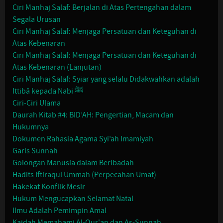
Ciri Manhaj Salaf: Berjalan di Atas Pertengahan dalam
Segala Urusan
Ciri Manhaj Salaf: Menjaga Persatuan dan Keteguhan di
Atas Kebenaran
Ciri Manhaj Salaf: Menjaga Persatuan dan Keteguhan di
Atas Kebenaran (Lanjutan)
Ciri Manhaj Salaf: Syiar yang selalu Didakwahkan adalah
Ittibâ kepada Nabi ﷺ
Ciri-Ciri Ulama
Daurah Kitab #4: BID’AH: Pengertian, Macam dan
Hukumnya
Dokumen Rahasia Agama Syi’ah Imamiyah
Garis Sunnah
Golongan Manusia dalam Beribadah
Hadits Iftiraqul Ummah (Perpecahan Umat)
Hakekat Konflik Mesir
Hukum Mengucapkan Selamat Natal
Ilmu Adalah Pemimpin Amal
Kaidah Memahami Al-Qur'an dan As-Sunnah