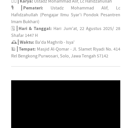
✍🏼┃
Karya:
Ustadz Mohammad Alif, Lc Hafidzahullah
🎙┃
Pemateri:
Ustadz Mohammad Alif, Lc
Hafidzahullah (Pengajar Ilmu Syar'i Pondok Pesantren
Imam Bukhari)
🗓┃
Hari & Tanggal:
Hari Jum'at, 22 Agustus 2025/ 28
Shafar 1447 H
🕰┃
Waktu:
Ba'da Maghrib - Isya'
🕌┃
Tempat:
Masjid Al-Qomar - Jl. Slamet Riyadi No. 414
Rel Bengkong Purwosari, Solo, Jawa Tengah 57142