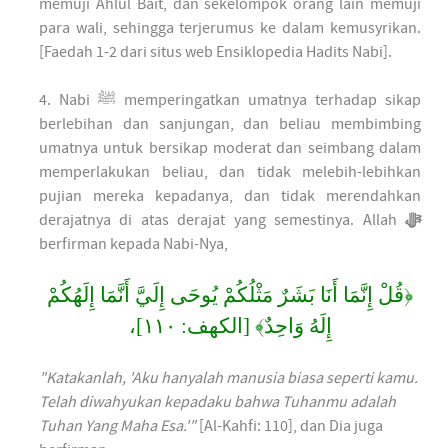
memuji Ahlul Bait, dan sekelompok orang lain memuji
para wali, sehingga terjerumus ke dalam kemusyrikan.
[Faedah 1-2 dari situs web Ensiklopedia Hadits Nabi].
4. Nabi ﷺ memperingatkan umatnya terhadap sikap
berlebihan dan sanjungan, dan beliau membimbing
umatnya untuk bersikap moderat dan seimbang dalam
memperlakukan beliau, dan tidak melebih-lebihkan
pujian mereka kepadanya, dan tidak merendahkan
derajatnya di atas derajat yang semestinya. Allah
ﷻ
berfirman kepada Nabi-Nya,
﴿قُلْ إِنَّمَا أَنَا بَشَرٌ مَثْلُكُمْ يُوحَى إِلَيَّ أَنَّمَا إِلَهُكُمْ
إِلَهُ وَاحِدٌ﴾ [الكهف: ١١٠]،
"Katakanlah, 'Aku hanyalah manusia biasa seperti kamu.
Telah diwahyukan kepadaku bahwa Tuhanmu adalah
Tuhan Yang Maha Esa.'"
[Al-Kahfi: 110], dan Dia juga