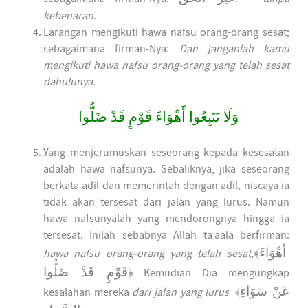
kebenaran.
Larangan mengikuti hawa nafsu orang-orang sesat;
sebagaimana firman-Nya:
Dan janganlah kamu
mengikuti hawa nafsu orang-orang yang telah sesat
dahulunya.
وَلَا تَتَبِعُوا أَهْوَاءَ قَوْمٍ قَدْ ضَلُّوا
Yang menjerumuskan seseorang kepada kesesatan
adalah hawa nafsunya. Sebaliknya, jika seseorang
berkata adil dan memerintah dengan adil, niscaya ia
tidak akan tersesat dari jalan yang lurus. Namun
hawa nafsunyalah yang mendorongnya hingga ia
tersesat. Inilah sebabnya Allah ta’aala berfirman:
﴾
أَهْوَاءَ
hawa nafsu orang-orang yang telah sesat,
قَوْمٍ قَدْ ضَلُّوا
﴿
Kemudian Dia mengungkap
عَنْ سَوَاءِ
kesalahan mereka
dari jalan yang lurus
﴾