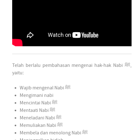
Telah berlalu pembahasan mengenai hak-hak Nabi ﷺ,
yaitu:
Wajib mengenal Nabi ﷺ
Mengimani nabi
Mencintai Nabi ﷺ
Mentaati Nabi ﷺ
Meneladani Nabi ﷺ
Memuliakan Nabi ﷺ
Membela dan menolong Nabi ﷺ