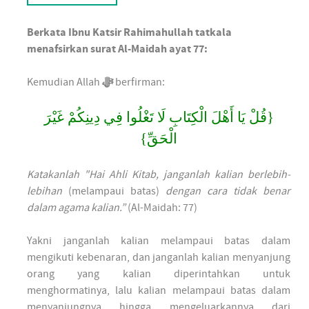
Berkata Ibnu Katsir Rahimahullah tatkala
menafsirkan surat Al-Maidah ayat 77:
Kemudian Allah
ﷻ
berfirman:
{قُلْ يَا أَهْلَ الْكِتَابِ لَا تَغْلُوا فِي دِينِكُمْ غَيْرَ
الْحَقِّ}
Katakanlah "Hai Ahli Kitab, janganlah kalian berlebih-
lebihan
(melampaui batas)
dengan cara tidak benar
dalam agama kalian.”
(Al-Maidah: 77)
Yakni janganlah kalian melampaui batas dalam
mengikuti kebenaran, dan janganlah kalian menyanjung
orang yang kalian diperintahkan untuk
menghormatinya, lalu kalian melampaui batas dalam
menyanjungnya hingga mengeluarkannya dari