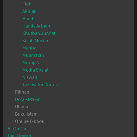
Fiqh
Akhlak
Hadits
Hadits Arbain
Khutbah Jum'at
Kisah Muslim
Manhaj
Muamalah
Muraja'a
Media Sosial
Niswah
Tazkiyatun Nufus
Pilihan
Do'a - Dzikir
Ulama
Buku Islam
Online E-book
Al-Qur'an
Haji-Umrah