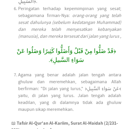
السَّبِيلِ
﴿
.
Peringatan terhadap kepemimpinan yang sesat;
sebagaimana firman-Nya:
orang-orang yang telah
sesat dahulunya (sebelum kedatangan Muhammad)
dan mereka telah menyesatkan kebanyakan
(manusia), dan mereka tersesat dari jalan yang lurus ,
﴿قَدْ ضَلُّوا مِنْ قَبْلُ وَأَضَلُّوا كَثِيرًا وَضَلُوا عَنْ
سَوَاءِ السَّبيلِ﴾.
Agama yang benar adalah jalan tengah antara
ghuluw dan meremehkan, sebagaimana Allah
berfirman: "Di jalan yang lurus," ﴿عَنْ سَوَاءِ السَّبِيلِ﴾
yaitu, di jalan yang lurus. Jalan tengah adalah
keadilan, yang di dalamnya tidak ada ghuluw
maupun sikap meremehkan.
📖
Tafsir Al-Qur'an Al-Kariim, Surat Al-Maidah (2/231-