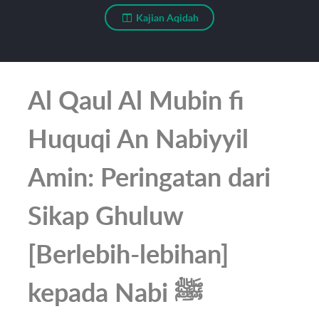
Kajian Aqidah
Al Qaul Al Mubin fi
Huquqi An Nabiyyil
Amin: Peringatan dari
Sikap Ghuluw
[Berlebih-lebihan]
kepada Nabi ﷺ