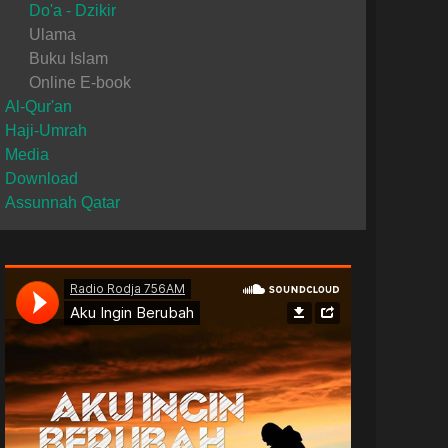
Do'a - Dzikir
Ulama
Buku Islam
Online E-book
Al-Qur'an
Haji-Umrah
Media
Download
Assunnah Qatar