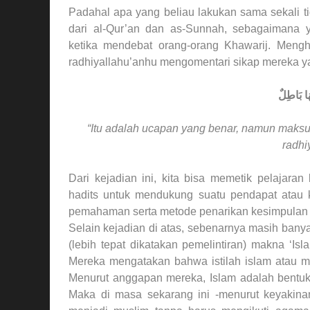
Padahal apa yang beliau lakukan sama sekali t
dari al-Qur’an dan as-Sunnah, sebagaimana y
ketika mendebat orang-orang Khawarij. Mengha
radhiyallahu’anhu mengomentari sikap mereka ya
هَا بَاطِلٌ
“Itu adalah ucapan yang benar, namun maksudn
radhi
Dari kejadian ini, kita bisa memetik pelaja
hadits untuk mendukung suatu pendapat atau ke
pemahaman serta metode penarikan kesimpulan hu
Selain kejadian di atas, sebenarnya masih bany
(lebih tepat dikatakan pemelintiran) makna ‘Is
Mereka mengatakan bahwa istilah islam atau m
Menurut anggapan mereka, Islam adalah bentuk 
Maka di masa sekarang ini -menurut keyakin