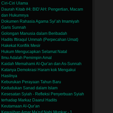
Ciri-Ciri Ulama
Daurah Kitab #4: BID’AH: Pengertian, Macam
dan Hukumnya
Dokumen Rahasia Agama Syi’ah Imamiyah
Garis Sunnah
Golongan Manusia dalam Beribadah
Hadits Iftiraqul Ummah (Perpecahan Umat)
Hakekat Konflik Mesir
Hukum Mengucapkan Selamat Natal
Ilmu Adalah Pemimpin Amal
Kaidah Memahami Al-Qur'an dan As-Sunnah
Katanya Demokrasi Haram kok Mengakui
Hasilnya
Keburukan Perayaan Tahun Baru
Kedudukan Sanad dalam Islam
Kesesatan Syiah - Refleksi Penyerbuan Syiah
terhadap Markaz Daarul Hadits
Keutamaan Al-Qur'an
Kewajiban Amar Ma'ruf Nahi Munkar - 1