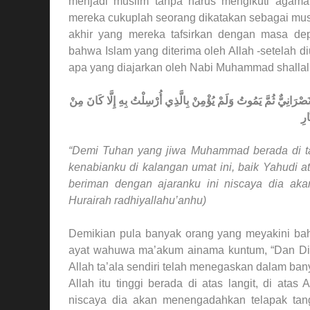
menjadi muslim tanpa harus mengikuti agama
mereka cukuplah seorang dikatakan sebagai musl
akhir yang mereka tafsirkan dengan masa de
bahwa Islam yang diterima oleh Allah -setelah di
apa yang diajarkan oleh Nabi Muhammad shallalla
نَصْرَانِيٌّ ثُمَّ يَمُوتُ وَلَمْ يُؤْمِنْ بِالَّذِي أُرْسِلْتُ بِهِ إِلَّا كَانَ مِنْ
ارِ
“Demi Tuhan yang jiwa Muhammad berada di t
kenabianku di kalangan umat ini, baik Yahudi 
beriman dengan ajaranku ini niscaya dia aka
Hurairah radhiyallahu’anhu)
Demikian pula banyak orang yang meyakini b
ayat wahuwa ma’akum ainama kuntum, “Dan Dia
Allah ta’ala sendiri telah menegaskan dalam ba
Allah itu tinggi berada di atas langit, di atas
niscaya dia akan menengadahkan telapak ta