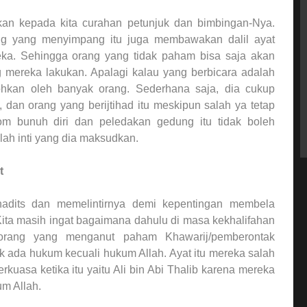
an kepada kita curahan petunjuk dan bimbingan-Nya.
rang yang menyimpang itu juga membawakan dalil ayat
eka. Sehingga orang yang tidak paham bisa saja akan
mereka lakukan. Apalagi kalau yang berbicara adalah
ohkan oleh banyak orang. Sederhana saja, dia cukup
, dan orang yang berijtihad itu meskipun salah ya tetap
om bunuh diri dan peledakan gedung itu tidak boleh
lah inti yang dia maksudkan.
t
adits dan memelintirnya demi kepentingan membela
ita masih ingat bagaimana dahulu di masa kekhalifahan
g-orang yang menganut paham Khawarij/pemberontak
idak ada hukum kecuali hukum Allah. Ayat itu mereka salah
kuasa ketika itu yaitu Ali bin Abi Thalib karena mereka
m Allah.