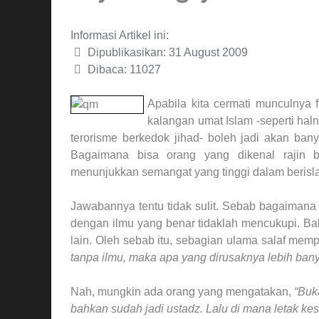
Informasi Artikel ini:
Dipublikasikan: 31 August 2009
Dibaca: 11027
Apabila kita cermati munculny
kalangan umat Islam -seperti hal
terorisme berkedok jihad- boleh jadi akan ba
Bagaimana bisa orang yang dikenal rajin b
menunjukkan semangat yang tinggi dalam berisl
Jawabannya tentu tidak sulit. Sebab bagaimana
dengan ilmu yang benar tidaklah mencukupi. Bah
lain. Oleh sebab itu, sebagian ulama salaf mem
tanpa ilmu, maka apa yang dirusaknya lebih bany
Nah, mungkin ada orang yang mengatakan,
“Buk
bahkan sudah jadi ustadz. Lalu di mana letak ke