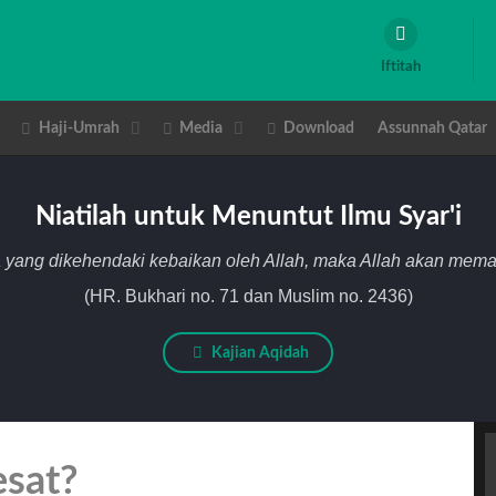
Iftitah
Haji-Umrah
Media
Download
Assunnah Qatar
Niatilah untuk Menuntut Ilmu Syar'i
 yang dikehendaki kebaikan oleh Allah, maka Allah akan me
(HR. Bukhari no. 71 dan Muslim no. 2436)
Kajian Aqidah
esat?