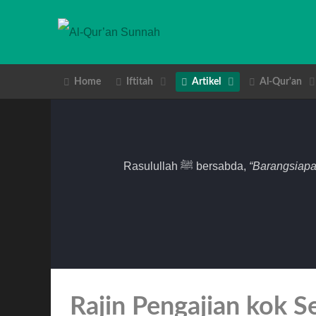
Home
Iftitah
Artikel
Al-Qur'an
Rasulullah ﷺ bersabda,
“Barangsiapa
Rajin Pengajian kok S