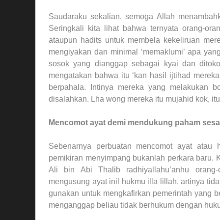
Saudaraku sekalian, semoga Allah menambahk
Seringkali kita lihat bahwa ternyata orang-o
ataupun hadits untuk membela kekeliruan mer
mengiyakan dan minimal ‘memaklumi’ apa yang 
sosok yang dianggap sebagai kyai dan ditok
mengatakan bahwa itu ‘kan hasil ijtihad mereka
berpahala. Intinya mereka yang melakukan b
disalahkan. Lha wong mereka itu mujahid kok, itu
Mencomot ayat demi mendukung paham sesa
Sebenarnya perbuatan mencomot ayat atau h
pemikiran menyimpang bukanlah perkara baru. K
Ali bin Abi Thalib radhiyallahu’anhu oran
mengusung ayat inil hukmu illa lillah, artinya t
gunakan untuk mengkafirkan pemerintah yang ber
menganggap beliau tidak berhukum dengan huku