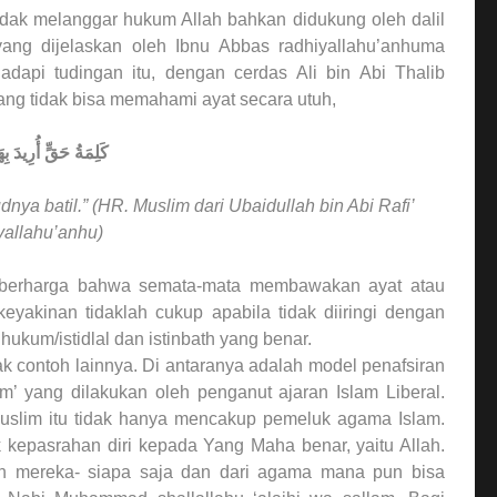
idak melanggar hukum Allah bahkan didukung oleh dalil
ang dijelaskan oleh Ibnu Abbas radhiyallahu’anhuma
dapi tudingan itu, dengan cerdas Ali bin Abi Thalib
ng tidak bisa memahami ayat secara utuh,
كَلِمَةُ حَقٍّ أُرِيدَ بِ
ya batil.” (HR. Muslim dari Ubaidullah bin Abi Rafi’
yallahu’anhu)
ran berharga bahwa semata-mata membawakan ayat atau
yakinan tidaklah cukup apabila tidak diiringi dengan
kum/istidlal dan istinbath yang benar.
ak contoh lainnya. Di antaranya adalah model penafsiran
lam’ yang dilakukan oleh penganut ajaran Islam Liberal.
uslim itu tidak hanya mencakup pemeluk agama Islam.
kepasrahan diri kepada Yang Maha benar, yaitu Allah.
an mereka- siapa saja dan dari agama mana pun bisa