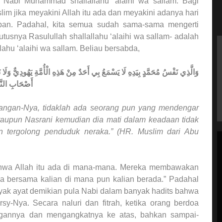
 Nabi Muhammad shallallahu ‘alaihi wa sallam. Bagi
im jika meyakini Allah itu ada dan meyakini adanya hari
pan. Padahal, kita semua sudah sama-sama mengerti
utusnya Rasulullah shallallahu ‘alaihi wa sallam- adalah
hu ‘alaihi wa sallam. Beliau bersabda,
وَالَّذِي نَفْسُ مُحَمَّدٍ بِيَدِهِ لَا يَسْمَعُ بِي أَحَدٌ مِنْ هَذِهِ الْأُمَّةِ يَهُودِيٌّ وَلَا 
أَصْحَابِ النَّ
angan-Nya, tidaklah ada seorang pun yang mendengar
ataupun Nasrani kemudian dia mati dalam keadaan tidak
n tergolong penduduk neraka.” (HR. Muslim dari Abu
ahwa Allah itu ada di mana-mana. Mereka membawakan
 bersama kalian di mana pun kalian berada.” Padahal
nyak ayat demikian pula Nabi dalam banyak hadits bahwa
 Arsy-Nya. Secara naluri dan fitrah, ketika orang berdoa
ngannya dan mengangkatnya ke atas, bahkan sampai-