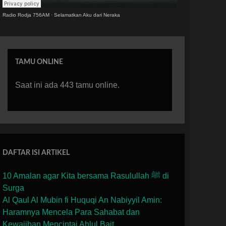
Radio Rodja 756AM
·
Selamatkan Aku dari Neraka
TAMU ONLINE
Saat ini ada 443 tamu online.
DAFTAR ISI ARTIKEL
10 Amalan agar Kita bersama Rasulullah ﷺ di
Surga
Al Qaul Al Mubin fi Huquqi An Nabiyyil Amin:
Haramnya Mencela Para Sahabat dan
Kewajiban Mencintai Ahlul Bait