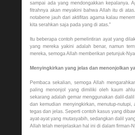
sampai ada yang mendongakkan kepalanya. Apa 
fitrahnya akan meyakini bahwa Allah itu di ata
notabene jauh dari aktifitas agama kalau mene
kita serahkan saja pada yang di atas.”
Itu beberapa contoh pemelintiran ayat yang di
yang mereka yakini adalah benar, namun ter
mereka, semoga Allah memberikan petunjuk-Nya 
Menyingkirkan yang jelas dan menonjolkan y
Pembaca sekalian, semoga Allah mengarahkan g
paling menonjol yang dimiliki oleh kaum ahlu
sekarang adalah gemar menggunakan dalil-dali
dan kemudian menyingkirkan, menutup-nutupi, 
tegas dan jelas. Seperti contoh kasus yang dibaw
ayat-ayat yang mutasyabih, sedangkan dalil yang
Allah telah menjelaskan hal ini di dalam firman-N