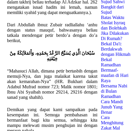
Sujud Sahwi
dalam takhrij beliau terhadap Al Adzkar hal. 262
Bangkit dari
mengatakan isnad hadits ini lemah, namun
Sujud
memiliki syahid yang dapat menguatkannya.).
Batas Waktu
Sholat Isyraq
Dari Abdullah ibnuz Zubair radliallahu ‘anhu
dan Bolehkah
dengan status mauquf, bahwasanya beliau
Jika Dilakukan
tatkala mendengar petir berdo’a dengan do’a
Di Rumah?
berikut,
Bekal Da'i:
Berdakwah
سُبْحَانَ الَّذِي يُسَبِّحُ الرَّعْدُ بِحَمُدِهِ، وَاْلمَلاَئِكَةُ مِنْ
dengan Hikmah
خِيْفَتِهِ
Bekal
Ramadhan
Bermaaf-
“Mahasuci Allah, dimana petir bertasbih dengan
maafan di Hari
memuji-Nya, dan juga malaikat karena takut
Raya
akan kemarahan-Nya” (HR. Bukhari dalam
Bersama Nabi
Adabul Mufrad nomor 723; Malik nomor 1801;
di Bulan
Ibnu Abi Syaibah nomor 29214, 29216 dengan
Ramadhan
sanad yang shahih).
Cara Mandi
Junub Yang
Demikan yang dapat kami sampaikan pada
Benar
kesempatan ini. Semoga pembahasan ini
Cara
bermanfaat bagi kita semua, sehingga kita
Menghitung
mampu melewati musim penghujan ini dengan
Zakat Mal
meraup pahala.