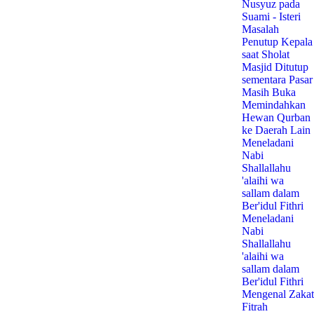
Nusyuz pada
Suami - Isteri
Masalah
Penutup Kepala
saat Sholat
Masjid Ditutup
sementara Pasar
Masih Buka
Memindahkan
Hewan Qurban
ke Daerah Lain
Meneladani
Nabi
Shallallahu
'alaihi wa
sallam dalam
Ber'idul Fithri
Meneladani
Nabi
Shallallahu
'alaihi wa
sallam dalam
Ber'idul Fithri
Mengenal Zakat
Fitrah