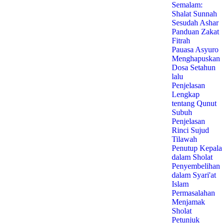
Semalam:
Shalat Sunnah
Sesudah Ashar
Panduan Zakat
Fitrah
Pauasa Asyuro
Menghapuskan
Dosa Setahun
lalu
Penjelasan
Lengkap
tentang Qunut
Subuh
Penjelasan
Rinci Sujud
Tilawah
Penutup Kepala
dalam Sholat
Penyembelihan
dalam Syari'at
Islam
Permasalahan
Menjamak
Sholat
Petunjuk