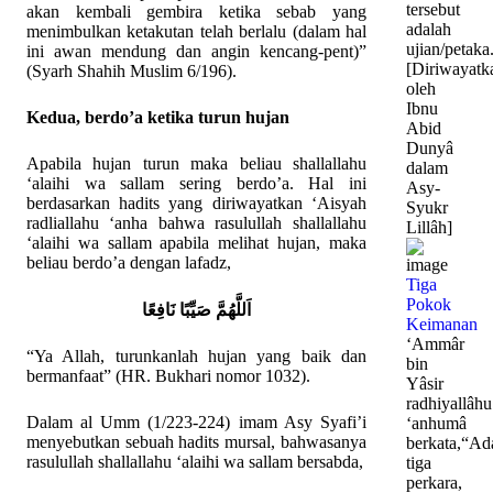
tersebut
akan kembali gembira ketika sebab yang
adalah
menimbulkan ketakutan telah berlalu (dalam hal
ujian/petaka
ini awan mendung dan angin kencang-pent)”
[Diriwayatk
(Syarh Shahih Muslim 6/196).
oleh
Ibnu
Kedua, berdo’a ketika turun hujan
Abid
Dunyâ
Apabila hujan turun maka beliau shallallahu
dalam
‘alaihi wa sallam sering berdo’a. Hal ini
Asy-
berdasarkan hadits yang diriwayatkan ‘Aisyah
Syukr
radliallahu ‘anha bahwa rasulullah shallallahu
Lillâh]
‘alaihi wa sallam apabila melihat hujan, maka
beliau berdo’a dengan lafadz,
Tiga
Pokok
اَللَّهُمَّ صَيِّبًا نَافِعًا
Keimanan
‘Ammâr
“Ya Allah, turunkanlah hujan yang baik dan
bin
bermanfaat” (HR. Bukhari nomor 1032).
Yâsir
radhiyallâhu
Dalam al Umm (1/223-224) imam Asy Syafi’i
‘anhumâ
menyebutkan sebuah hadits mursal, bahwasanya
berkata,
“Ad
rasulullah shallallahu ‘alaihi wa sallam bersabda,
tiga
perkara,