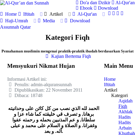
Do'a dan Dzikir
Al-Qur'an
Ebook
Download
Home
Iftitah
Artikel
Al-Qur'an
Haji-Umrah
Media
Download
Assunnah Qatar
Kategori Fiqh
Pemahaman muslimin mengenai praktik-praktik ibadah berdasarkan Syariat
Kajian Bertema Fiqh
Mensyukuri Nikmat Hujan
Main Menu
Informasi Artikel ini:
Home
Penulis:
admin-alquransunnah
Iftitah
Dipublikasikan: 22 November 2011
Artikel
Dibaca: 18748
Kategori
Aqidah
Fiqh
الحمد لله الذي نصب من كل كائن على وحدانيته
Akhlak
برهانا, و تصرف قي خليقته كما شاء عزا و
Hadits
سلطانا, و عم المذنبين بحمله و رحمته عفوا
Hadits
وغفرانا. و الصلاة و السلام على محمد و عبلى
Arbain
آله. و بعد.
Khutbah