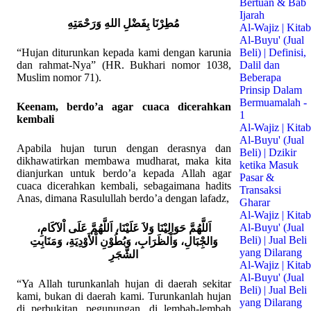
Bertuan & Bab
Ijarah
مُطِرْنَا بِفَضْلِ اللهِ وَرَحْمَتِهِ
Al-Wajiz | Kitab
Al-Buyu' (Jual
“Hujan diturunkan kepada kami dengan karunia
Beli) | Definisi,
dan rahmat-Nya” (HR. Bukhari nomor 1038,
Dalil dan
Muslim nomor 71).
Beberapa
Prinsip Dalam
Bermuamalah -
Keenam, berdo’a agar cuaca dicerahkan
1
kembali
Al-Wajiz | Kitab
Al-Buyu' (Jual
Apabila hujan turun dengan derasnya dan
Beli) | Dzikir
dikhawatirkan membawa mudharat, maka kita
ketika Masuk
dianjurkan untuk berdo’a kepada Allah agar
Pasar &
cuaca dicerahkan kembali, sebagaimana hadits
Transaksi
Anas, dimana Rasulullah berdo’a dengan lafadz,
Gharar
Al-Wajiz | Kitab
Al-Buyu' (Jual
اَللَّهُمَّ حَوَالِيْنَا وَلاَ عَلَيْنَا، اَللَّهُمَّ عَلَى اْلآكَامِ،
Beli) | Jual Beli
وَالجِْبَالِ، وَاْلظَرَابِ، وَبُطُوْنِ اْلأَوْدِيَةِ، وَمَنَابِتِ
yang Dilarang
الشَّجَرِ
Al-Wajiz | Kitab
Al-Buyu' (Jual
“Ya Allah turunkanlah hujan di daerah sekitar
Beli) | Jual Beli
kami, bukan di daerah kami. Turunkanlah hujan
yang Dilarang
di perbukitan, pegunungan, di lembah-lembah