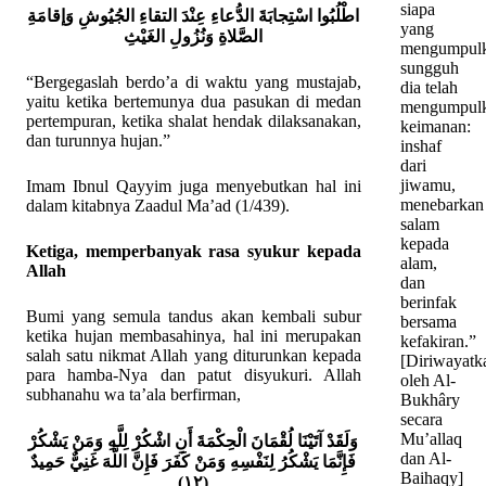
siapa
اطْلُبُوا اسْتِجابَةَ الدُّعاءِ عِنْدَ التقاءِ الجُيُوشِ وَإقامَةِ
yang
الصَّلاةِ وَنُزُولِ الغَيْثِ
mengumpulk
sungguh
“Bergegaslah berdo’a di waktu yang mustajab,
dia telah
yaitu ketika bertemunya dua pasukan di medan
mengumpul
pertempuran, ketika shalat hendak dilaksanakan,
keimanan:
dan turunnya hujan.”
inshaf
dari
jiwamu,
Imam Ibnul Qayyim juga menyebutkan hal ini
menebarkan
dalam kitabnya Zaadul Ma’ad (1/439).
salam
kepada
Ketiga, memperbanyak rasa syukur kepada
alam,
Allah
dan
berinfak
Bumi yang semula tandus akan kembali subur
bersama
ketika hujan membasahinya, hal ini merupakan
kefakiran.”
salah satu nikmat Allah yang diturunkan kepada
[Diriwayatk
para hamba-Nya dan patut disyukuri. Allah
oleh Al-
subhanahu wa ta’ala berfirman,
Bukhâry
secara
Mu’allaq
وَلَقَدْ آتَيْنَا لُقْمَانَ الْحِكْمَةَ أَنِ اشْكُرْ لِلَّهِ وَمَنْ يَشْكُرْ
dan Al-
فَإِنَّمَا يَشْكُرُ لِنَفْسِهِ وَمَنْ كَفَرَ فَإِنَّ اللَّهَ غَنِيٌّ حَمِيدٌ
Baihaqy]
(١٢)