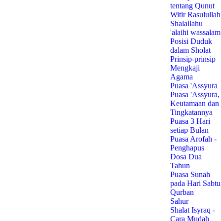
tentang Qunut
Witir Rasulullah
Shalallahu
'alaihi wassalam
Posisi Duduk
dalam Sholat
Prinsip-prinsip
Mengkaji
Agama
Puasa 'Assyura
Puasa 'Assyura,
Keutamaan dan
Tingkatannya
Puasa 3 Hari
setiap Bulan
Puasa Arofah -
Penghapus
Dosa Dua
Tahun
Puasa Sunah
pada Hari Sabtu
Qurban
Sahur
Shalat Isyraq -
Cara Mudah