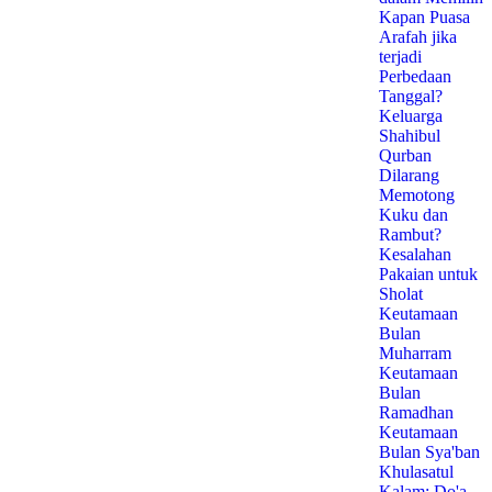
Kapan Puasa
Arafah jika
terjadi
Perbedaan
Tanggal?
Keluarga
Shahibul
Qurban
Dilarang
Memotong
Kuku dan
Rambut?
Kesalahan
Pakaian untuk
Sholat
Keutamaan
Bulan
Muharram
Keutamaan
Bulan
Ramadhan
Keutamaan
Bulan Sya'ban
Khulasatul
Kalam: Do'a