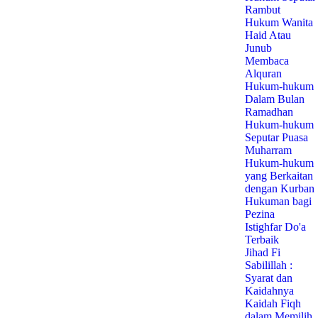
Rambut
Hukum Wanita
Haid Atau
Junub
Membaca
Alquran
Hukum-hukum
Dalam Bulan
Ramadhan
Hukum-hukum
Seputar Puasa
Muharram
Hukum-hukum
yang Berkaitan
dengan Kurban
Hukuman bagi
Pezina
Istighfar Do'a
Terbaik
Jihad Fi
Sabilillah :
Syarat dan
Kaidahnya
Kaidah Fiqh
dalam Memilih