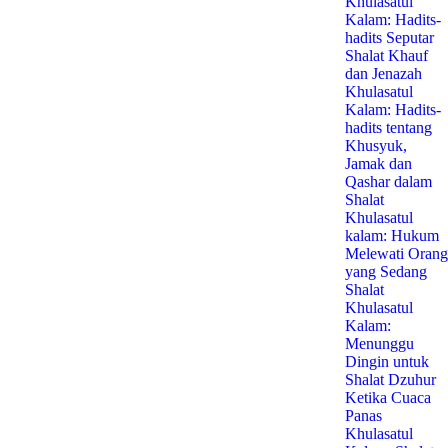
Khulasatul
Kalam: Hadits-
hadits Seputar
Shalat Khauf
dan Jenazah
Khulasatul
Kalam: Hadits-
hadits tentang
Khusyuk,
Jamak dan
Qashar dalam
Shalat
Khulasatul
kalam: Hukum
Melewati Orang
yang Sedang
Shalat
Khulasatul
Kalam:
Menunggu
Dingin untuk
Shalat Dzuhur
Ketika Cuaca
Panas
Khulasatul