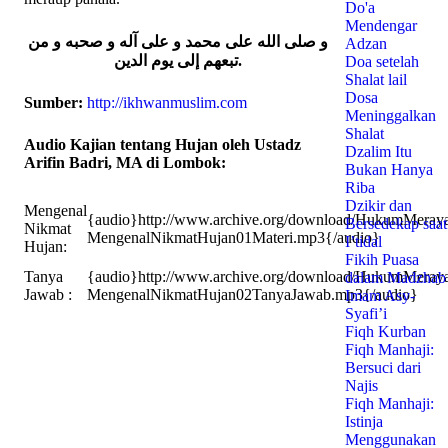
Do'a
Mendengar
و صلى الله على محمد و على آله و صحبه و من
Adzan
تبعهم إلى يوم الدين.
Doa setelah
Shalat lail
Dosa
Sumber:
http://ikhwanmuslim.com
Meninggalkan
Shalat
Audio Kajian tentang Hujan oleh Ustadz
Dzalim Itu
Arifin Badri, MA di Lombok:
Bukan Hanya
Riba
Dzikir dan
Mengenal
{audio}http://www.archive.org/download/HukumMeraya
Bersedekap saat
Nikmat
MengenalNikmatHujan01Materi.mp3{/audio}
I’tidal
Hujan:
Fikih Puasa
Tanya
{audio}http://www.archive.org/download/HukumMeraya
dalam Madzhab
Jawab :
MengenalNikmatHujan02TanyaJawab.mp3{/audio}
Imam Asy-
Syafi’i
Fiqh Kurban
Fiqh Manhaji:
Bersuci dari
Najis
Fiqh Manhaji:
Istinja
Menggunakan