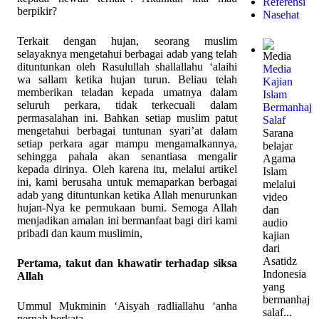
Referensi
berpikir?
Nasehat
Terkait dengan hujan, seorang muslim
selayaknya mengetahui berbagai adab yang telah
dituntunkan oleh Rasulullah shallallahu ‘alaihi
Media
wa sallam ketika hujan turun. Beliau telah
Kajian
memberikan teladan kepada umatnya dalam
Islam
seluruh perkara, tidak terkecuali dalam
Bermanhaj
permasalahan ini. Bahkan setiap muslim patut
Salaf
mengetahui berbagai tuntunan syari’at dalam
Sarana
setiap perkara agar mampu mengamalkannya,
belajar
sehingga pahala akan senantiasa mengalir
Agama
kepada dirinya. Oleh karena itu, melalui artikel
Islam
ini, kami berusaha untuk memaparkan berbagai
melalui
adab yang dituntunkan ketika Allah menurunkan
video
hujan-Nya ke permukaan bumi. Semoga Allah
dan
menjadikan amalan ini bermanfaat bagi diri kami
audio
pribadi dan kaum muslimin,
kajian
dari
Asatidz
Pertama, takut dan khawatir terhadap siksa
Indonesia
Allah
yang
bermanhaj
Ummul Mukminin ‘Aisyah radliallahu ‘anha
salaf...
pernah berkata,