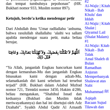
#2
dan tempat tumbuhnya pepohonan” (HR.
Al-Wajiz | Kitab
Bukhari nomor 933, Muslim nomor 897).
Nikah - Bab
Khulu' dan
Ketujuh, berdo’a ketika mendengar petir
Iddah
Al-Wajiz | Kitab
Shalat |
Dari Abdullah ibnu ‘Umar radliallahu ‘anhuma,
Qiyamul Lail
bahwa rasulullah shallallahu ‘alaihi wa sallam
(Shalat Malam)
apabila mendengar suara petir, maka beliau
#1
berujar,
Al-Wajiz: Kitab
Nikah - Bab
اَللَّهُمَّ لاَ تَقْتُلْنَا بِغَضَبِكَ، وَلاَ تُهْلِكُنَا بَعَذَابِكَ، وَعَافِنَا
Talak
قَبْلَ ذَلِكَ
Amal Shaleh di
Bulan
“Ya Allah, janganlah Engkau hancurkan kami
Ramadhan
dengan kemarahan-Mu dan janganlah Engkau
Anjuran
binasakan kami dengan adzab-Mu,
Memperbanyak
selamatkanlah diri kami sebelum hal tersebut
Shalawat atas
terjadi” (HR. Bukhari dalam Adabul Mufrad
Nabi
nomor 721, Tirmidzi nomor 3450, Hakim 4/286,
Muhammad ﷺ
beliau mengatakan, “Shahihul Isnad dan
Aqiqah
keduanya (Bukhari dan Muslim tidak
Bacaan Sujud
meriwayatkannya) dan hal ini disetujui oleh Adz
Tilawah dan
Dzahabi”. Syaikh Abdul Qadir Al Arnauth