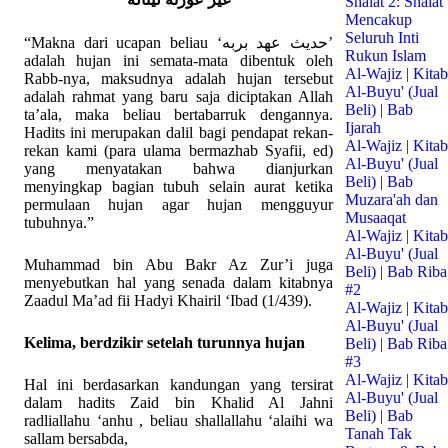
Shalat 2: Shalat
Mencakup
Seluruh Inti
“Makna dari ucapan beliau ‘حديث عهد بربه’
Rukun Islam
adalah hujan ini semata-mata dibentuk oleh
Al-Wajiz | Kitab
Rabb-nya, maksudnya adalah hujan tersebut
Al-Buyu' (Jual
adalah rahmat yang baru saja diciptakan Allah
Beli) | Bab
ta’ala, maka beliau bertabarruk dengannya.
Ijarah
Hadits ini merupakan dalil bagi pendapat rekan-
Al-Wajiz | Kitab
rekan kami (para ulama bermazhab Syafii, ed)
Al-Buyu' (Jual
yang menyatakan bahwa dianjurkan
Beli) | Bab
menyingkap bagian tubuh selain aurat ketika
Muzara'ah dan
permulaan hujan agar hujan mengguyur
Musaaqat
tubuhnya.”
Al-Wajiz | Kitab
Al-Buyu' (Jual
Muhammad bin Abu Bakr Az Zur’i juga
Beli) | Bab Riba
menyebutkan hal yang senada dalam kitabnya
#2
Zaadul Ma’ad fii Hadyi Khairil ‘Ibad (1/439).
Al-Wajiz | Kitab
Al-Buyu' (Jual
Kelima, berdzikir setelah turunnya hujan
Beli) | Bab Riba
#3
Al-Wajiz | Kitab
Hal ini berdasarkan kandungan yang tersirat
Al-Buyu' (Jual
dalam hadits Zaid bin Khalid Al Jahni
Beli) | Bab
radliallahu ‘anhu , beliau shallallahu ‘alaihi wa
Tanah Tak
sallam bersabda,