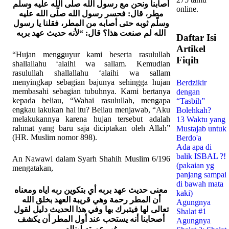
أصابنا ونحن مع رسول الله صلّى الله عليه وسلّم
online.
مطر، قال: فحسر رسول الله صلّى الله عليه
وسلّم ثوبه حتى أصابه من المطر، فقلنا يا رسول
الله لم صنعت هذا؟ قال: “لأنه حديث عهد بربه
Daftar Isi
Artikel
“Hujan mengguyur kami beserta rasulullah
Fiqih
shallallahu ‘alaihi wa sallam. Kemudian
rasulullah shallallahu ‘alaihi wa sallam
menyingkap sebagian bajunya sehingga hujan
Berdzikir
membasahi sebagian tubuhnya. Kami bertanya
dengan
kepada beliau, “Wahai rasulullah, mengapa
“Tasbih”
engkau lakukan hal itu? Beliau menjawab, “Aku
Bolehkah?
melakukannya karena hujan tersebut adalah
13 Waktu yang
rahmat yang baru saja diciptakan oleh Allah”
Mustajab untuk
(HR. Muslim nomor 898).
Berdo'a
Ada apa di
balik ISBAL ?!
An Nawawi dalam Syarh Shahih Muslim 6/196
(pakaian yg
mengatakan,
panjang sampai
di bawah mata
معنى حديث عهد بربه أي بتكوين ربه اياه ومعناه
kaki)
أن المطر رحمة وهي قريبة العهد بخلق الله
Agungnya
تعالى لها فيتبرك بها وفي هذا الحديث دليل لقول
Shalat #1
أصحابنا أنه يستحب عند أول المطر أن يكشف
Agungnya
غير عورته ليناله