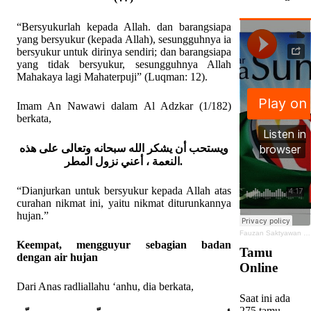
“Bersyukurlah kepada Allah. dan barangsiapa
yang bersyukur (kepada Allah), sesungguhnya ia
bersyukur untuk dirinya sendiri; dan barangsiapa
yang tidak bersyukur, sesungguhnya Allah
Mahakaya lagi Mahaterpuji” (Luqman: 12).
Imam An Nawawi dalam Al Adzkar (1/182)
berkata,
ويستحب أن يشكر الله سبحانه وتعالى على هذه
النعمة ، أعني نزول المطر.
“Dianjurkan untuk bersyukur kepada Allah atas
curahan nikmat ini, yaitu nikmat diturunkannya
hujan.”
Fauzan Saktyawan
·
Keempat, mengguyur sebagian badan
Tamu
dengan air hujan
Online
Dari Anas radliallahu ‘anhu, dia berkata,
Saat ini ada
275 tamu