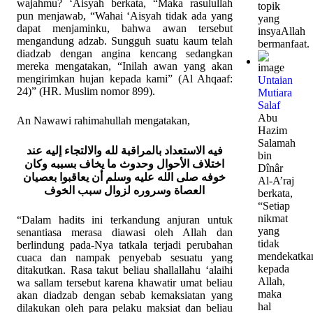
wajahmu? ‘Aisyah berkata, “Maka rasulullah
topik
pun menjawab, “Wahai ‘Aisyah tidak ada yang
yang
dapat menjaminku, bahwa awan tersebut
insyaAllah
mengandung adzab. Sungguh suatu kaum telah
bermanfaat.
diadzab dengan angina kencang sedangkan
mereka mengatakan, “Inilah awan yang akan
mengirimkan hujan kepada kami” (Al Ahqaaf:
Untaian
24)” (HR. Muslim nomor 899).
Mutiara
Salaf
Abu
An Nawawi rahimahullah mengatakan,
Hazim
Salamah
فيه الاستعداد بالمراقبة لله والالتجاء إليه عند
bin
اختلاف الأحوال وحدوث ما يخاف بسببه وكان
Dînâr
خوفه صلى الله عليه وسلم أن يعاقبوا بعصيان
Al-A’raj
العصاة وسروره لزوال سبب الخوف
berkata,
“Setiap
nikmat
“Dalam hadits ini terkandung anjuran untuk
yang
senantiasa merasa diawasi oleh Allah dan
tidak
berlindung pada-Nya tatkala terjadi perubahan
mendekatka
cuaca dan nampak penyebab sesuatu yang
kepada
ditakutkan. Rasa takut beliau shallallahu ‘alaihi
Allah,
wa sallam tersebut karena khawatir umat beliau
maka
akan diadzab dengan sebab kemaksiatan yang
hal
dilakukan oleh para pelaku maksiat dan beliau