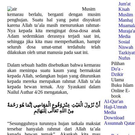
Jum'at
Musim
Kisah
kemarau berlalu, berganti dengan musim
Muslim
penghujan. Suatu hal yang patut disyukuri
Manhaj
karena Allah ta’ala masih menurunkan rahmat-
Muamal
Nya kepada kita mengingat dosa-dosa anak
Muraja'a
Adam sedemikian derasnya terjadi saat ini,
Media
sehingga jika kita mau memperhatikan, hampir
Sosial
seluruh dosa umat-umat terdahulu telah
Niswah
dilakukan oleh umat manusia pada saat ini.
Tazkiya
Nufus
Pilihan
Dalam sebuah hadits disebutkan bahwa kemarau
Do'a -
akan menimpa suatu kaum yang bermaksiat
Dzikir
kepada Allah, sedangkan hujan yang diturunkan
Ulama
kepada mereka merupakan rahmat Allah ta’ala
Buku Islam
kepada hewan ternak. Asy Syaukani dalam
Online E-
Nailul Authar 4/26 mengatakan,
book
Al-Qur'an
أَنَّ نُزُولَ الْغَيْثِ عِنْدَ وُقُوعِ الْمَعَاصِي إنَّمَا هُوَ رَحْمَةٌ
Haji-Umrah
مِنْ اللَّهِ تَعَالَى لِلْبَهَائِمِ
Media
Download
Assunnah Qatar
“Sesungguhnya turunnya hujan tatkala maksiat
tersebar hanyalah rahmat dari Allah ta’ala
kepada hewan ternak”. Akankah kita mau