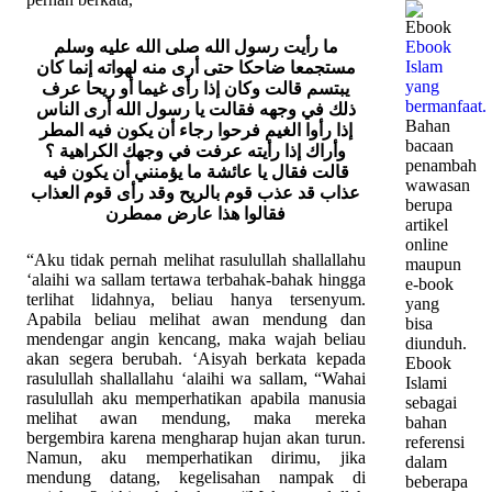
ما رأيت رسول الله صلى الله عليه وسلم
Ebook
Islam
مستجمعا ضاحكا حتى أرى منه لهواته إنما كان
yang
يبتسم قالت وكان إذا رأى غيما أو ريحا عرف
bermanfaat.
ذلك في وجهه فقالت يا رسول الله أرى الناس
Bahan
إذا رأوا الغيم فرحوا رجاء أن يكون فيه المطر
bacaan
وأراك إذا رأيته عرفت في وجهك الكراهية ؟
penambah
قالت فقال يا عائشة ما يؤمنني أن يكون فيه
wawasan
عذاب قد عذب قوم بالريح وقد رأى قوم العذاب
berupa
فقالوا هذا عارض ممطرن
artikel
online
“Aku tidak pernah melihat rasulullah shallallahu
maupun
‘alaihi wa sallam tertawa terbahak-bahak hingga
e-book
terlihat lidahnya, beliau hanya tersenyum.
yang
Apabila beliau melihat awan mendung dan
bisa
mendengar angin kencang, maka wajah beliau
diunduh.
akan segera berubah. ‘Aisyah berkata kepada
Ebook
rasulullah shallallahu ‘alaihi wa sallam, “Wahai
Islami
rasulullah aku memperhatikan apabila manusia
sebagai
melihat awan mendung, maka mereka
bahan
bergembira karena mengharap hujan akan turun.
referensi
Namun, aku memperhatikan dirimu, jika
dalam
mendung datang, kegelisahan nampak di
beberapa