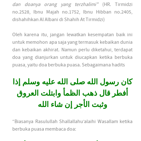
dan doanya orang yang terzhalimi”
(HR. Tirmidzi
no.2528, Ibnu Majah no.1752, Ibnu Hibban no.2405,
dishahihkan Al Albani di Shahih At Tirmidzi)
Oleh karena itu, jangan lewatkan kesempatan baik ini
untuk memohon apa saja yang termasuk kebaikan dunia
dan kebaikan akhirat. Namun perlu diketahui, terdapat
doa yang dianjurkan untuk diucapkan ketika berbuka
puasa, yaitu doa berbuka puasa. Sebagaimana hadits
كان رسول الله صلى الله عليه وسلم إذا
أفطر قال ذهب الظمأ وابتلت العروق
وثبت الأجر إن شاء الله
“Biasanya Rasulullah Shallallahu’alaihi Wasallam ketika
berbuka puasa membaca doa: