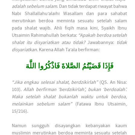
adalah sebelum salam
. Dan tidak terdapat riwayat bahwa
Nabi Shallallahu’alaihi Wasallam dan para sahabat
merutinkan berdoa meminta sesuatu setelah salam
pada shalat wajib. Ahli fiqih masa kini, Syaikh Ibnu
Utsaimin Rahimahullah berkata:
“Apakah berdoa setelah
shalat itu disyariatkan atau tidak?
Jawabannya:
tidak
disyariatkan
. Karena Allah Ta’ala berfirman:
فَإِذَا قَضَيْتُمُ الصَّلاةَ فَاذْكُرُوا اللَّهَ
“Jika engkau selesai shalat, berdzikirlah”
(QS. An Nisa:
103).
Allah berfirman ‘berdzikirlah’, bukan ‘berdoalah’.
Maka setelah shalat bukanlah waktu untuk berdoa,
melainkan sebelum salam”
(Fatawa Ibnu Utsaimin,
15/216).
Namun sungguh disayangkan kebanyakan kaum
muslimin merutinkan berdoa meminta sesuatu setelah