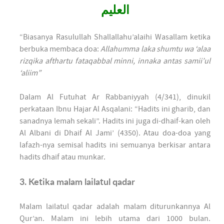
العليم
“Biasanya Rasulullah Shallallahu’alaihi Wasallam ketika
berbuka membaca doa:
Allahumma laka shumtu wa ‘alaa
rizqika afthartu fataqabbal minni, innaka antas samii’ul
‘aliim”
Dalam Al Futuhat Ar Rabbaniyyah (4/341), dinukil
perkataan Ibnu Hajar Al Asqalani: “Hadits ini gharib, dan
sanadnya lemah sekali”. Hadits ini juga di-dhaif-kan oleh
Al Albani di Dhaif Al Jami’ (4350). Atau doa-doa yang
lafazh-nya semisal hadits ini semuanya berkisar antara
hadits dhaif atau munkar.
3. Ketika malam lailatul qadar
Malam lailatul qadar adalah malam diturunkannya Al
Qur’an. Malam ini lebih utama dari 1000 bulan.