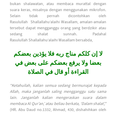
bukan shalawatan, atau membaca murattal dengan
suara keras, misalnya dengan menggunakan mikrofon.
Selain tidak pernah dicontohkan oleh
Rasulullah Shallallahu’alaihi Wasallam, amalan-amalan
tersebut dapat mengganggu orang yang berdzikir atau
sedang shalat sunnah. Padahal
Rasulullah Shallallahu’alaihi Wasallam bersabda,
لا إن كلكم مناج ربه فلا يؤذين بعضكم
بعضا ولا يرفع بعضكم على بعض في
القراءة أو قال في الصلاة
“Ketahuilah, kalian semua sedang bermunajat kepada
Allah, maka janganlah saling mengganggu satu sama
lain. Janganlah kalian mengeraskan suara dalam
membaca Al Qur’an,’ atau beliau berkata, ‘Dalam shalat’,”
(HR. Abu Daud no.1332, Ahmad, 430, dishahihkan oleh