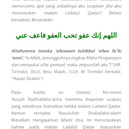
menurutmu apa yang sebaiknya aku ucapkan jika aku
menemukan malam Lailatul Qadar?
Beliau
bersabda: Berdoalah:
اللهم إنك عفو تحب العفو فاعف عني
Allahumma innaka ‘afuwwun tuhibbul ‘afwa fa’fu
‘anni
[‘
Ya Allah, sesungguhnya engkau Maha Pengampun
dan menyukai sifat pemaaf, maka ampunilah aku”
]”(HR.
Tirmidzi, 3513, Ibnu Majah, 3119, At Tirmidzi berkata:
“Hasan Shahih”)
Pada hadits ini Ummul Mu’minin
‘Aisyah Radhiallahu’anha meminta diajarkan ucapan
yang sebaiknya diamalkan ketika malam Lailatul Qadar.
Namun ternyata Rasulullah Shallallahu’alaihi
Wasallam mengajarkan lafadz doa. Ini menunjukkan
bahwa pada malam Lailatul Qadar dianjurkan