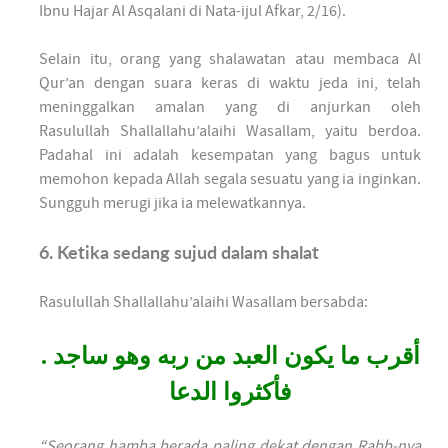
Ibnu Hajar Al Asqalani di Nata-ijul Afkar, 2/16).
Selain itu, orang yang shalawatan atau membaca Al
Qur’an dengan suara keras di waktu jeda ini, telah
meninggalkan amalan yang di anjurkan oleh
Rasulullah Shallallahu’alaihi Wasallam, yaitu berdoa.
Padahal ini adalah kesempatan yang bagus untuk
memohon kepada Allah segala sesuatu yang ia inginkan.
Sungguh merugi jika ia melewatkannya.
6. Ketika sedang sujud dalam shalat
Rasulullah Shallallahu’alaihi Wasallam bersabda:
أقرب ما يكون العبد من ربه وهو ساجد .
فأكثروا الدعا
“Seorang hamba berada paling dekat dengan Rabb-nya