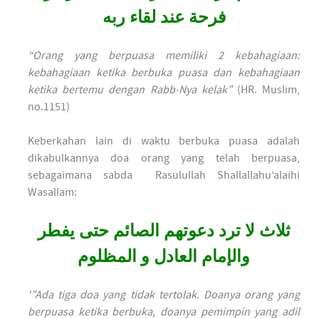
فرحة عند لقاء ربه
“Orang yang berpuasa memiliki 2 kebahagiaan:
kebahagiaan ketika berbuka puasa dan kebahagiaan
ketika bertemu dengan Rabb-Nya kelak”
(HR. Muslim,
no.1151)
Keberkahan lain di waktu berbuka puasa adalah
dikabulkannya doa orang yang telah berpuasa,
sebagaimana sabda Rasulullah Shallallahu’alaihi
Wasallam:
ثلاث لا ترد دعوتهم الصائم حتى يفطر
والإمام العادل و المظلوم
‘”Ada tiga doa yang tidak tertolak. Doanya orang yang
berpuasa ketika berbuka, doanya pemimpin yang adil