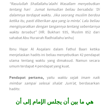
“Rasulullah Shallallahu’alaihi Wasallam menyebutkan
tentang hari Jumat kemudian beliau bersabda: ‘Di
dalamnya terdapat waktu. Jika seorang muslim berdoa
ketika itu, pasti diberikan apa yang ia minta’. Lalu beliau
mengisyaratkan dengan tangannya tentang sebentarnya
waktu tersebut”
(HR. Bukhari 935, Muslim 852 dari
sahabat Abu Hurairah Radhiallahu’anhu)
Ibnu Hajar Al Asqalani dalam Fathul Baari ketika
menjelaskan hadits ini beliau menyebutkan 42 pendapat
ulama tentang waktu yang dimaksud. Namun secara
umum terdapat 4 pendapat yang kuat.
Pendapat pertama,
yaitu
waktu sejak imam naik
mimbar sampai selesai shalat Jum’at
, berdasarkan
hadits:
هي ما بين أن يجلس الإمام إلى أن