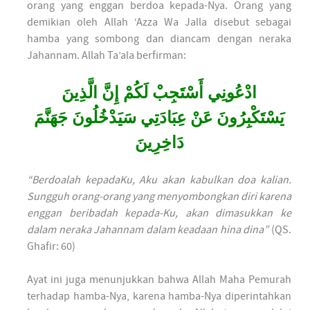
orang yang enggan berdoa kepada-Nya. Orang yang
demikian oleh Allah ‘Azza Wa Jalla disebut sebagai
hamba yang sombong dan diancam dengan neraka
Jahannam. Allah Ta’ala berfirman:
ادْعُونِي أَسْتَجِبْ لَكُمْ إِنَّ الَّذِينَ
يَسْتَكْبِرُونَ عَنْ عِبَادَتِي سَيَدْخُلُونَ جَهَنَّمَ
دَاخِرِينَ
“Berdoalah kepadaKu, Aku akan kabulkan doa kalian.
Sungguh orang-orang yang menyombongkan diri karena
enggan beribadah kepada-Ku, akan dimasukkan ke
dalam neraka Jahannam dalam keadaan hina dina”
(QS.
Ghafir: 60)
Ayat ini juga menunjukkan bahwa Allah Maha Pemurah
terhadap hamba-Nya, karena hamba-Nya diperintahkan