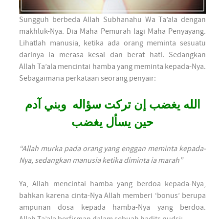
Sungguh berbeda Allah Subhanahu Wa Ta’ala dengan
makhluk-Nya. Dia Maha Pemurah lagi Maha Penyayang.
Lihatlah manusia, ketika ada orang meminta sesuatu
darinya ia merasa kesal dan berat hati. Sedangkan
Allah Ta’ala mencintai hamba yang meminta kepada-Nya.
Sebagaimana perkataan seorang penyair:
الله يغضب إن تركت سؤاله وبني آدم
حين يسأل يغضب
“Allah murka pada orang yang enggan meminta kepada-
Nya, sedangkan manusia ketika diminta ia marah”
Ya, Allah mencintai hamba yang berdoa kepada-Nya,
bahkan karena cinta-Nya Allah memberi ‘bonus’ berupa
ampunan dosa kepada hamba-Nya yang berdoa.
Allah Ta’ala berfirman dalam sebuah hadits qudsi: