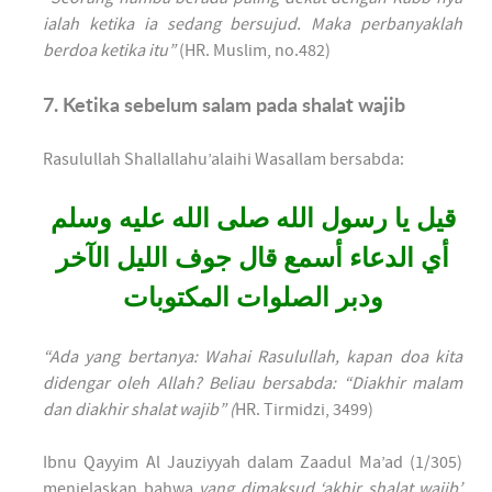
ialah ketika ia sedang bersujud. Maka perbanyaklah
berdoa ketika itu”
(HR. Muslim, no.482)
7. Ketika sebelum salam pada shalat wajib
Rasulullah Shallallahu’alaihi Wasallam bersabda:
قيل يا رسول الله صلى الله عليه وسلم
أي الدعاء أسمع قال جوف الليل الآخر
ودبر الصلوات المكتوبات
“Ada yang bertanya: Wahai Rasulullah, kapan doa kita
didengar oleh Allah? Beliau bersabda: “Diakhir malam
dan diakhir shalat wajib” (
HR. Tirmidzi, 3499)
Ibnu Qayyim Al Jauziyyah dalam Zaadul Ma’ad (1/305)
menjelaskan bahwa
yang dimaksud ‘akhir shalat wajib’