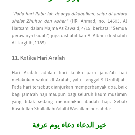
“Pada hari Rabu lah doanya dikabulkan, yaitu di antara
shalat Zhuhur dan Ashar”
(HR. Ahmad, no. 14603, Al
Haitsami dalam Majma Az Zawaid, 4/15, berkata: “Semua
perawinya tsiqah”, juga dishahihkan Al Albani di Shahih
At Targhib, 1185)
11. Ketika Hari Arafah
Hari Arafah adalah hari ketika para jama’ah haji
melakukan wukuf di Arafah, yaitu tanggal 9 Dzulhijjah.
Pada hari tersebut dianjurkan memperbanyak doa, baik
bagi jama’ah haji maupun bagi seluruh kaum muslimin
yang tidak sedang menunaikan ibadah haji. Sebab
Rasulullah Shallallahu’alaihi Wasallam bersabda:
خير الدعاء دعاء يوم عرفة