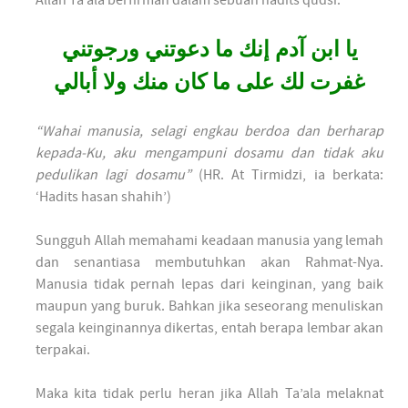
يا ابن آدم إنك ما دعوتني ورجوتني
غفرت لك على ما كان منك ولا أبالي
“Wahai manusia, selagi engkau berdoa dan berharap
kepada-Ku, aku mengampuni dosamu dan tidak aku
pedulikan lagi dosamu”
(HR. At Tirmidzi, ia berkata:
‘Hadits hasan shahih’)
Sungguh Allah memahami keadaan manusia yang lemah
dan senantiasa membutuhkan akan Rahmat-Nya.
Manusia tidak pernah lepas dari keinginan, yang baik
maupun yang buruk. Bahkan jika seseorang menuliskan
segala keinginannya dikertas, entah berapa lembar akan
terpakai.
Maka kita tidak perlu heran jika Allah Ta’ala melaknat