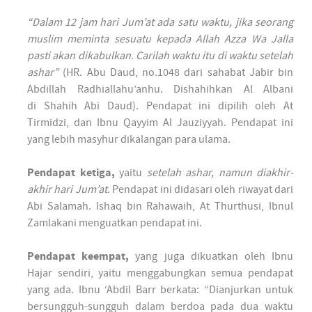
“Dalam 12 jam hari Jum’at ada satu waktu, jika seorang
muslim meminta sesuatu kepada Allah Azza Wa Jalla
pasti akan dikabulkan. Carilah waktu itu di waktu setelah
ashar”
(HR. Abu Daud, no.1048 dari sahabat Jabir bin
Abdillah Radhiallahu’anhu. Dishahihkan Al Albani
di Shahih Abi Daud). Pendapat ini dipilih oleh At
Tirmidzi, dan Ibnu Qayyim Al Jauziyyah. Pendapat ini
yang lebih masyhur dikalangan para ulama.
Pendapat ketiga,
yaitu
setelah ashar, namun diakhir-
akhir hari Jum’at.
Pendapat ini didasari oleh riwayat dari
Abi Salamah. Ishaq bin Rahawaih, At Thurthusi, Ibnul
Zamlakani menguatkan pendapat ini.
Pendapat keempat,
yang juga dikuatkan oleh Ibnu
Hajar sendiri, yaitu menggabungkan semua pendapat
yang ada. Ibnu ‘Abdil Barr berkata: “Dianjurkan untuk
bersungguh-sungguh dalam berdoa pada dua waktu