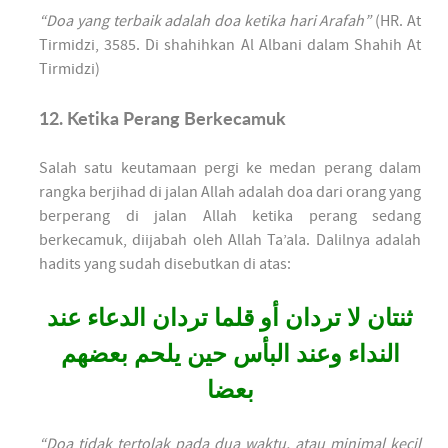
“Doa yang terbaik adalah doa ketika hari Arafah”
(HR. At
Tirmidzi, 3585. Di shahihkan Al Albani dalam Shahih At
Tirmidzi)
12. Ketika Perang Berkecamuk
Salah satu keutamaan pergi ke medan perang dalam
rangka berjihad di jalan Allah adalah doa dari orang yang
berperang di jalan Allah ketika perang sedang
berkecamuk, diijabah oleh Allah Ta’ala. Dalilnya adalah
hadits yang sudah disebutkan di atas:
ثنتان لا تردان أو قلما تردان الدعاء عند
النداء وعند البأس حين يلحم بعضهم
بعضا
“Doa tidak tertolak pada dua waktu, atau minimal kecil