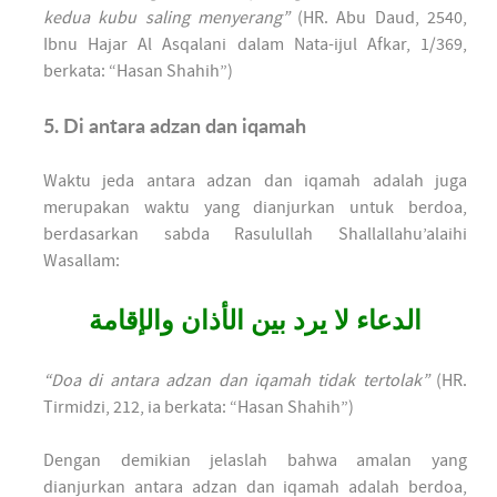
kedua kubu saling menyerang”
(HR. Abu Daud, 2540,
Ibnu Hajar Al Asqalani dalam Nata-ijul Afkar, 1/369,
berkata: “Hasan Shahih”)
5. Di antara adzan dan iqamah
Waktu jeda antara adzan dan iqamah adalah juga
merupakan waktu yang dianjurkan untuk berdoa,
berdasarkan sabda Rasulullah Shallallahu’alaihi
Wasallam:
الدعاء لا يرد بين الأذان والإقامة
“Doa di antara adzan dan iqamah tidak tertolak”
(HR.
Tirmidzi, 212, ia berkata: “Hasan Shahih”)
Dengan demikian jelaslah bahwa amalan yang
dianjurkan antara adzan dan iqamah adalah berdoa,