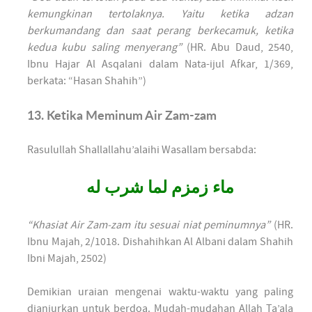
kemungkinan tertolaknya. Yaitu ketika adzan
berkumandang dan saat perang berkecamuk, ketika
kedua kubu saling menyerang”
(HR. Abu Daud, 2540,
Ibnu Hajar Al Asqalani dalam Nata-ijul Afkar, 1/369,
berkata: “Hasan Shahih”)
13. Ketika Meminum Air Zam-zam
Rasulullah Shallallahu’alaihi Wasallam bersabda:
ماء زمزم لما شرب له
“Khasiat Air Zam-zam itu sesuai niat peminumnya”
(HR.
Ibnu Majah, 2/1018. Dishahihkan Al Albani dalam Shahih
Ibni Majah, 2502)
Demikian uraian mengenai waktu-waktu yang paling
dianjurkan untuk berdoa. Mudah-mudahan Allah Ta’ala